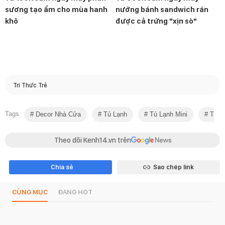
sương tạo ẩm cho mùa hanh
nướng bánh sandwich rán
khô
được cả trứng "xịn sò"
Trí Thức Trẻ
Tags
Decor Nhà Cửa
Tủ Lạnh
Tủ Lạnh Mini
Tiêu 
Theo dõi Kenh14.vn trên
Chia sẻ
Sao chép link
CÙNG MỤC
ĐANG HOT