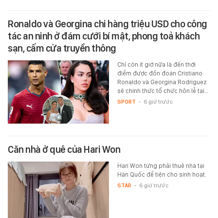
Ronaldo và Georgina chi hàng triệu USD cho công
tác an ninh ở đám cưới bí mật, phong toả khách
sạn, cấm cửa truyền thông
Chỉ còn ít giờ nữa là đến thời
điểm được đồn đoán Cristiano
Ronaldo và Georgina Rodriguez
sẽ chính thức tổ chức hôn lễ tại…
SPORT
-
6 giờ trước
Căn nhà ở quê của Hari Won
Hari Won từng phải thuê nhà tại
Hàn Quốc để tiện cho sinh hoạt.
STAR
-
6 giờ trước