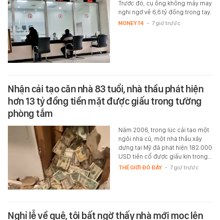
Trước đó, cụ ông không mảy may
nghi ngờ về 6,6 tỷ đồng trong tay.
MONEY.14
-
7 giờ trước
Nhận cải tạo căn nhà 83 tuổi, nhà thầu phát hiện
hơn 13 tỷ đồng tiền mặt được giấu trong tường
phòng tắm
Năm 2006, trong lúc cải tạo một
ngôi nhà cũ, một nhà thầu xây
dựng tại Mỹ đã phát hiện 182.000
USD tiền cổ được giấu kín trong…
THẾ GIỚI ĐÓ ĐÂY
-
7 giờ trước
Nghỉ lễ về quê, tôi bất ngờ thấy nhà mới mọc lên