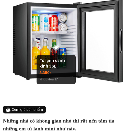
Tủ lạnh cánh
kính 36L
3.350k
Phuc Hoa
Xem giá sản phẩm
Những nhà có không gian nhỏ thì rất nên tăm tia
những em tủ lạnh mini như này.