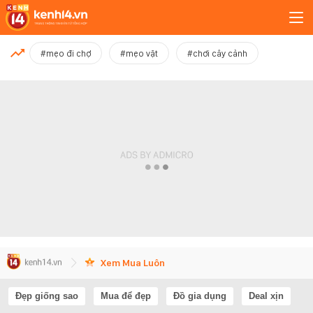
MỚI NHẤT
#mẹo đi chợ
#mẹo vặt
#chơi cây cảnh
Xem thêm
Xem Mua Luôn
Đẹp giống sao
Mua để đẹp
Đồ gia dụng
Deal xịn