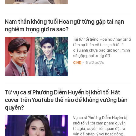
Nam thần không tuổi Hoa ngữ từng gặp tai nạn
nghiêm trọng giờ ra sao?
Tài tử nổi tiếng Hoa ngữ này từng
tâm sự biến cố tai nạn ô tô là
điều anh chưa bao giờ nghĩ mình
sẽ gặp phải trong đời.
CINE
-
6 giờ trước
Từ vụ ca sĩ Phương Diễm Huyền bị khởi tố: Hát
cover trên YouTube thế nào để không vướng bản
quyền?
Vụ ca sĩ Phương Diễm Huyền bị
khởi tố về tội xâm phạm quyền
tác giả, quyền liên quan đặt ra
vấn đề pháp lý với hoạt động…