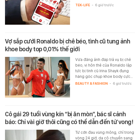
TEK-LIFE
-
6 giờ trước
Vợ sắp cưới Ronaldo bị chê béo, tình cũ tung ảnh
khoe body top 0,01% thế giới
Vừa đăng ảnh đáp trả vụ bị chê
béo, vị hôn thê của Ronaldo lập
tức bị tình cũ Irina Shayk đụng
hàng góc chụp khoe body cực…
BEAUTY & FASHION
-
6 giờ trước
Cô gái 29 tuổi vùng kín “bị ăn mòn”, bác sĩ cảnh
báo: Chỉ vài giờ thôi cũng có thể dẫn đến tử vong!
Từ cơn đau vùng mông, chỉ trong
vòng 24 giờ, da cô chuyển sang