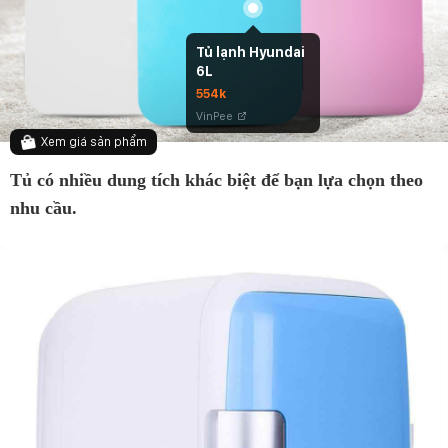
Tủ lạnh Hyundai
6L
554k
VinPee
Xem giá sản phẩm
Tủ có nhiều dung tích khác biệt để bạn lựa chọn theo
nhu cầu.