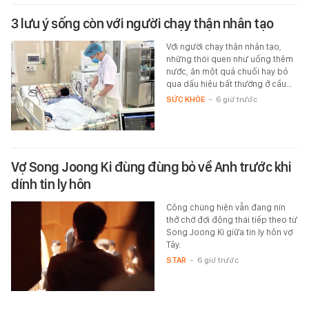
3 lưu ý sống còn với người chạy thận nhân tạo
Với người chạy thận nhân tạo,
những thói quen như uống thêm
nước, ăn một quả chuối hay bỏ
qua dấu hiệu bất thường ở cầu…
SỨC KHỎE
-
6 giờ trước
Vợ Song Joong Ki đùng đùng bỏ về Anh trước khi
dính tin ly hôn
Công chúng hiện vẫn đang nín
thở chờ đợi động thái tiếp theo từ
Song Joong Ki giữa tin ly hôn vợ
Tây.
STAR
-
6 giờ trước