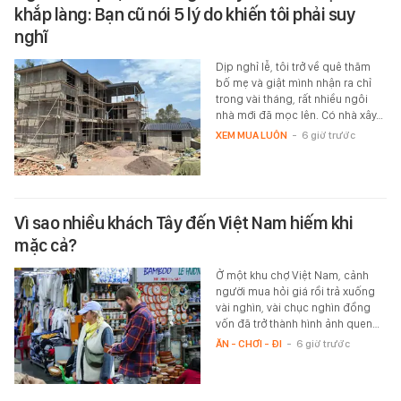
khắp làng: Bạn cũ nói 5 lý do khiến tôi phải suy
nghĩ
Dịp nghỉ lễ, tôi trở về quê thăm
bố mẹ và giật mình nhận ra chỉ
trong vài tháng, rất nhiều ngôi
nhà mới đã mọc lên. Có nhà xây…
XEM MUA LUÔN
-
6 giờ trước
Vì sao nhiều khách Tây đến Việt Nam hiếm khi
mặc cả?
Ở một khu chợ Việt Nam, cảnh
người mua hỏi giá rồi trả xuống
vài nghìn, vài chục nghìn đồng
vốn đã trở thành hình ảnh quen…
ĂN - CHƠI - ĐI
-
6 giờ trước