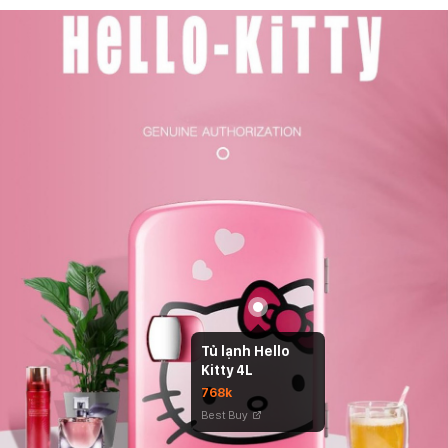
Tủ lạnh Hello
Kitty 4L
768k
Best Buy