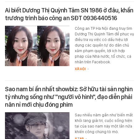
Ai biết Dương Thị Quỳnh Tâm SN 1986 ở đâu, khẩn
trương trình báo công an SĐT 0936440516
Công an TP Hà Nội đang truy tìm
Dương Thị Quỳnh Tâm để phục vụ
điều tra vụ việc có dấu hiệu lợi
dụng các quyền tự do dân chủ
xâm phạm quyền, lợi ích hợp
pháp của Nhà nước, tổ chức, cá
nhân trên Facebook.
XÃ HỘI
-
Sao nam bí ẩn nhất showbiz: Sở hữu tài sản nghìn
tỷ nhưng sống như "người vô hình", đạo diễn phải
năn nỉ mới chịu đóng phim
Sau nhiều năm gần như biến mất
khỏi làng giải trí, cuộc sống hiện
tại của sao nam này một lần nữa
khiến công chúng tò mò.
STAR
-