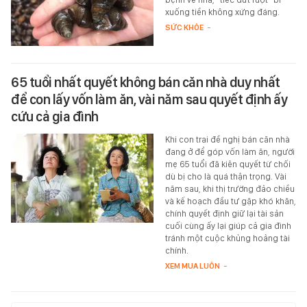
xuống tiền không xứng đáng.
SỨC KHỎE
-
65 tuổi nhất quyết không bán căn nhà duy nhất
để con lấy vốn làm ăn, vài năm sau quyết định ấy
cứu cả gia đình
Khi con trai đề nghị bán căn nhà
đang ở để góp vốn làm ăn, người
mẹ 65 tuổi đã kiên quyết từ chối
dù bị cho là quá thận trọng. Vài
năm sau, khi thị trường đảo chiều
và kế hoạch đầu tư gặp khó khăn,
chính quyết định giữ lại tài sản
cuối cùng ấy lại giúp cả gia đình
tránh một cuộc khủng hoảng tài
chính.
XEM MUA LUÔN
-