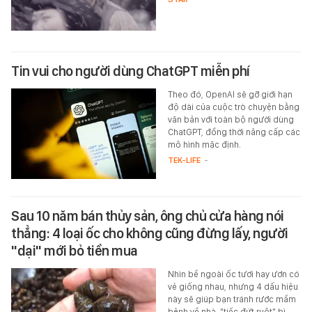
Tin vui cho người dùng ChatGPT miễn phí
Theo đó, OpenAI sẽ gỡ giới hạn
độ dài của cuộc trò chuyện bằng
văn bản với toàn bộ người dùng
ChatGPT, đồng thời nâng cấp các
mô hình mặc định.
TEK-LIFE
-
Sau 10 năm bán thủy sản, ông chủ cửa hàng nói
thẳng: 4 loại ốc cho không cũng đừng lấy, người
"dại" mới bỏ tiền mua
Nhìn bề ngoài ốc tươi hay ươn có
vẻ giống nhau, nhưng 4 dấu hiệu
này sẽ giúp bạn tránh rước mầm
bệnh về nhà, "tiếc đứt ruột" bì