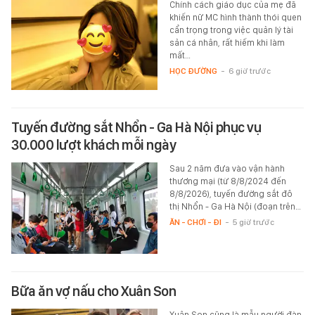
Chính cách giáo dục của mẹ đã
khiến nữ MC hình thành thói quen
cẩn trọng trong việc quản lý tài
sản cá nhân, rất hiếm khi làm
mất…
HỌC ĐƯỜNG
-
6 giờ trước
Tuyến đường sắt Nhổn - Ga Hà Nội phục vụ
30.000 lượt khách mỗi ngày
Sau 2 năm đưa vào vận hành
thương mại (từ 8/8/2024 đến
8/8/2026), tuyến đường sắt đô
thị Nhổn - Ga Hà Nội (đoạn trên…
ĂN - CHƠI - ĐI
-
5 giờ trước
Bữa ăn vợ nấu cho Xuân Son
Xuân Son cũng là mẫu người đàn