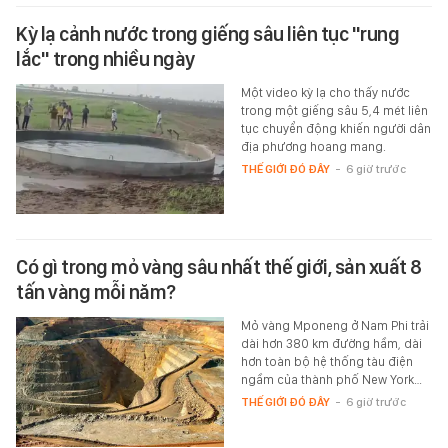
Kỳ lạ cảnh nước trong giếng sâu liên tục "rung
lắc" trong nhiều ngày
Một video kỳ lạ cho thấy nước
trong một giếng sâu 5,4 mét liên
tục chuyển động khiến người dân
địa phương hoang mang.
THẾ GIỚI ĐÓ ĐÂY
-
6 giờ trước
Có gì trong mỏ vàng sâu nhất thế giới, sản xuất 8
tấn vàng mỗi năm?
Mỏ vàng Mponeng ở Nam Phi trải
dài hơn 380 km đường hầm, dài
hơn toàn bộ hệ thống tàu điện
ngầm của thành phố New York…
THẾ GIỚI ĐÓ ĐÂY
-
6 giờ trước