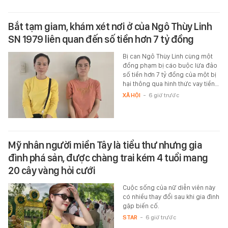
Bắt tạm giam, khám xét nơi ở của Ngô Thùy Linh
SN 1979 liên quan đến số tiền hơn 7 tỷ đồng
Bị can Ngô Thùy Linh cùng một
đồng phạm bị cáo buộc lừa đảo
số tiền hơn 7 tỷ đồng của một bị
hại thông qua hình thức vay tiền…
XÃ HỘI
-
6 giờ trước
Mỹ nhân người miền Tây là tiểu thư nhưng gia
đình phá sản, được chàng trai kém 4 tuổi mang
20 cây vàng hỏi cưới
Cuộc sống của nữ diễn viên này
có nhiều thay đổi sau khi gia đình
gặp biến cố.
STAR
-
6 giờ trước