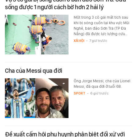
sống được 1 người cách bờ hơn 2 hải lý
Một trong 3 cô gái mất tích sau
khi bị sóng cuốn tại khu vực Mũi
Nghê, bán đảo Sơn Trà (TP Đà
Nẵng) đã được lực lượng cứu…
XÃ HỘI
-
7 giờ trước
Cha của Messi qua đời
Ông Jorge Messi, cha của Lionel
Messi, đã qua đời ở tuổi 68.
SPORT
-
6 giờ trước
Đề xuất cấm hội phụ huynh phân biệt đối xử với