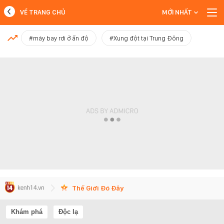
VỀ TRANG CHỦ
MỚI NHẤT
MỚI NHẤT
#máy bay rơi ở ấn độ
#Xung đột tại Trung Đông
Xem thêm
Thế Giới Đó Đây
Khám phá
Độc lạ