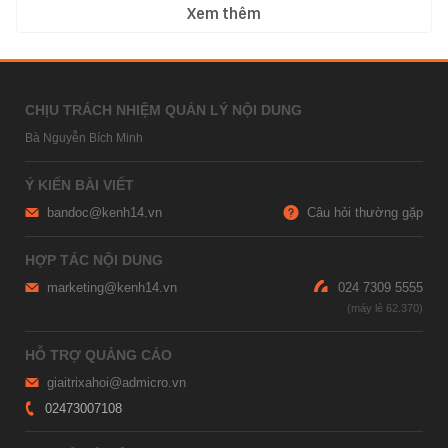
Xem thêm
CHỊU TRÁCH NHIỆM QUẢN LÝ NỘI DUNG
Bà Nguyễn Bích Minh
Ý KIẾN BÀI VIẾT
bandoc@kenh14.vn
Câu hỏi thường gặp
HỢP TÁC NỘI DUNG
marketing@kenh14.vn
024 7309 5555
HỖ TRỢ QUẢNG CÁO
giaitrixahoi@admicro.vn
02473007108