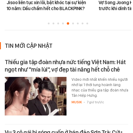
Jisoo liên tục xin lỗi, bật khóc tại sự kiện
Vợ Song Joong K
10 năm: Dấu chấm hết cho BLACKPINK?
trước khi dính tin
TIN MỚI CẬP NHẬT
Thiếu gia tập đoàn nhựa nức tiếng Việt Nam: Hát
ngọt như "mía lùi", vợ đẹp tài năng hết chỗ chê
Video mới nhất khiến nhiều người
nhớ lại 1 thời tung hoành làng
nhạc của thiếu gia tập đoàn nhựa
Tân Hiệp Hưng.
MUSIK
-
7 giờ trước
Vụ 3 cô gái bị sóng cuốn ở bán đảo Sơn Trà: Cứu