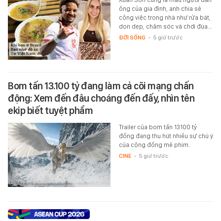
ông của gia đình, anh chia sẻ
công việc trong nhà như rửa bát,
dọn dẹp, chăm sóc và chơi đùa…
ĐỜI SỐNG
-
5 giờ trước
Bom tấn 13.100 tỷ đang làm cả cõi mạng chấn
động: Xem đến đâu choáng đến đấy, nhìn tên
ekip biết tuyệt phẩm
Trailer của bom tấn 13100 tỷ
đồng đang thu hút nhiều sự chú ý
của cộng đồng mê phim.
CINE
-
5 giờ trước