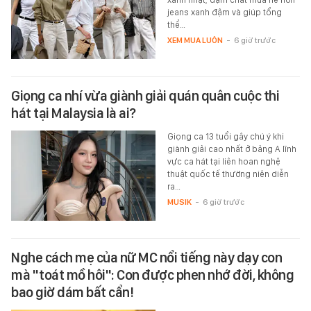
jeans xanh đậm và giúp tổng
thể…
XEM MUA LUÔN
-
6 giờ trước
Giọng ca nhí vừa giành giải quán quân cuộc thi
hát tại Malaysia là ai?
Giọng ca 13 tuổi gây chú ý khi
giành giải cao nhất ở bảng A lĩnh
vực ca hát tại liên hoan nghệ
thuật quốc tế thường niên diễn
ra…
MUSIK
-
6 giờ trước
Nghe cách mẹ của nữ MC nổi tiếng này dạy con
mà "toát mồ hôi": Con được phen nhớ đời, không
bao giờ dám bất cẩn!