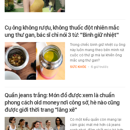
Cụ ông không rượu, không thuốc đột nhiên mắc
ung thư gan, bác sĩ chỉ nói 3 từ: "Bình giữ nhiệt"
Trong chiếc bình giữ nhiệt cụ ông
này luôn mang theo bên mình rút
cuộc có thứ gì mà lại khiến ông
mắc ung thư gan?
SỨC KHỎE
-
6 giờ trước
Quần jeans trắng: Món đồ được xem là chuẩn
phong cách old money nơi công sở, hè nào cũng
được giới thời trang "lăng xê"
Có một kiểu quần còn mang lại
cảm giác mát mẻ hơn cả jeans
xanh nhạt, đậm chất mùa hè hơn