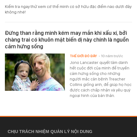
Kiểm tra ngay thử xem cơ thể mình có sở hữu đặc điểm nào dưới đây
không nhé!
Đừng than rằng mình kém may mắn khi xấu xí, bởi
chàng trai có khuôn mặt biến dị này chính là nguồn
cảm hứng sống
THẾ GIỚI ĐÓ ĐÂY
- 10 năm trước
Jono Lancaster quyết tâm dành
hết cuộc đời của mình để truyền
cảm hứng sống cho những
người mắc căn bệnh Treacher
Collins giống anh, để giúp họ học
được cách chấp nhận và yêu quý
ngoại hình của bản thân.
CHỊU TRÁCH NHIỆM QUẢN LÝ NỘI DUNG