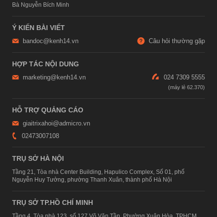
Bà Nguyễn Bích Minh
Ý KIẾN BÀI VIẾT
bandoc@kenh14.vn
Câu hỏi thường gặp
HỢP TÁC NỘI DUNG
marketing@kenh14.vn
024 7309 5555
HỖ TRỢ QUẢNG CÁO
giaitrixahoi@admicro.vn
02473007108
TRỤ SỞ HÀ NỘI
Tầng 21, Tòa nhà Center Building, Hapulico Complex, Số 01, phố
Nguyễn Huy Tưởng, phường Thanh Xuân, thành phố Hà Nội
TRỤ SỞ TP.HỒ CHÍ MINH
Tầng 4, Tòa nhà 123, số 127 Võ Văn Tần, Phường Xuân Hòa, TPHCM