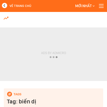
MỚI NHẤT
VỀ TRANG CHỦ
MỚI NHẤT
Xem thêm
Tag: biến dị