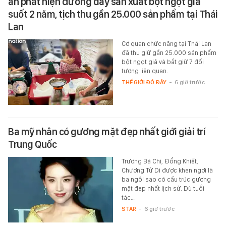
an phát hiện đường dây sản xuất bột ngọt giả
suốt 2 năm, tịch thu gần 25.000 sản phẩm tại Thái
Lan
Cơ quan chức năng tại Thái Lan
đã thu giữ gần 25.000 sản phẩm
bột ngọt giả và bắt giữ 7 đối
tượng liên quan.
THẾ GIỚI ĐÓ ĐÂY
-
6 giờ trước
Ba mỹ nhân có gương mặt đẹp nhất giới giải trí
Trung Quốc
Trương Bá Chi, Đổng Khiết,
Chương Tử Di được khen ngợi là
ba ngôi sao có cấu trúc gương
mặt đẹp nhất lịch sử. Dù tuổi
tác…
STAR
-
6 giờ trước