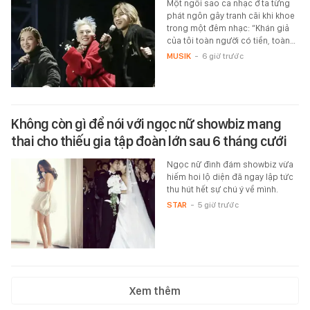
Một ngôi sao ca nhạc ở ta từng
phát ngôn gây tranh cãi khi khoe
trong một đêm nhạc: “Khán giả
của tôi toàn người có tiền, toàn…
MUSIK
-
6 giờ trước
Không còn gì để nói với ngọc nữ showbiz mang
thai cho thiếu gia tập đoàn lớn sau 6 tháng cưới
Ngọc nữ đình đám showbiz vừa
hiếm hoi lộ diện đã ngay lập tức
thu hút hết sự chú ý về mình.
STAR
-
5 giờ trước
Xem thêm