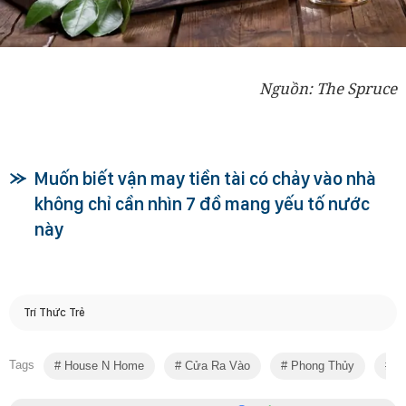
Nguồn: The Spruce
Muốn biết vận may tiền tài có chảy vào nhà
không chỉ cần nhìn 7 đồ mang yếu tố nước
này
Trí Thức Trẻ
Tags
House N Home
Cửa Ra Vào
Phong Thủy
Đá