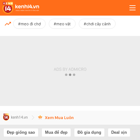
MỚI NHẤT
#mẹo đi chợ
#mẹo vặt
#chơi cây cảnh
Xem thêm
Xem Mua Luôn
Đẹp giống sao
Mua để đẹp
Đồ gia dụng
Deal xịn