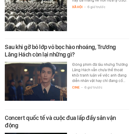
này đã mang về hơn nửa tỷ USD.
XÃ HỘI
-
6 giờ trước
Sau khi gỡ bỏ lớp vỏ bọc hào nhoáng, Trương
Lăng Hách còn lại những gì?
Đóng phim đã lâu nhưng Trương
Lăng Hách vẫn chưa thể thoát
khỏi tranh luận về việc anh đang
diễn nhân vật hay chỉ đang cố…
CINE
-
6 giờ trước
Concert quốc tế và cuộc đua lấp đầy sân vận
động