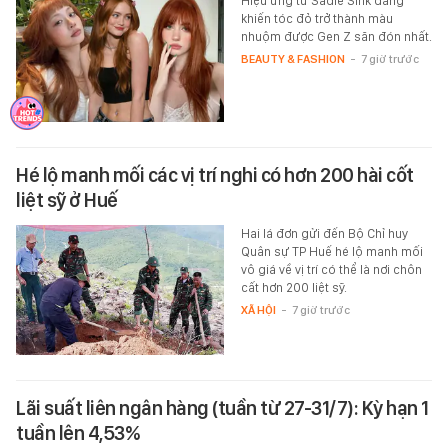
Hiệu ứng từ Sadie Sink đang
khiến tóc đỏ trở thành màu
nhuộm được Gen Z săn đón nhất.
BEAUTY & FASHION
-
7 giờ trước
Hé lộ manh mối các vị trí nghi có hơn 200 hài cốt
liệt sỹ ở Huế
Hai lá đơn gửi đến Bộ Chỉ huy
Quân sự TP Huế hé lộ manh mối
vô giá về vị trí có thể là nơi chôn
cất hơn 200 liệt sỹ.
XÃ HỘI
-
7 giờ trước
Lãi suất liên ngân hàng (tuần từ 27-31/7): Kỳ hạn 1
tuần lên 4,53%