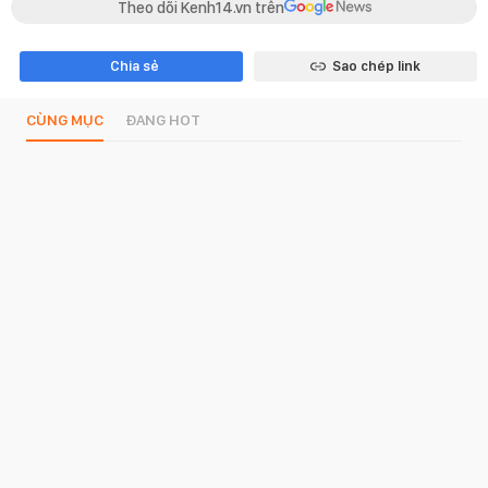
Theo dõi Kenh14.vn trên
Chia sẻ
Sao chép link
CÙNG MỤC
ĐANG HOT