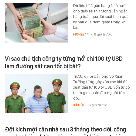
Dữ liệu từ Ngân hàng Nhà nước
cho thấy tại thị trường liên ngân
hàng tuần qua, lãi suất bình quân
kỳ hạn qua đêm giảm trong khi
lãi…
MONEY.14
-
6 giờ trước
Vì sao chủ tịch công ty từng 'nổ' chi 100 tỷ USD
làm đường sắt cao tốc bị bắt?
Trước khi bị bắt, ông Võ Xuân
Trường từng gây xôn xao khi đề
xuất đầu tư 100 tỷ USD vốn tự có
tham gia dự án đường sắt tốc
độ…
XÃ HỘI
-
6 giờ trước
Đột kích một căn nhà sau 3 tháng theo dõi, công