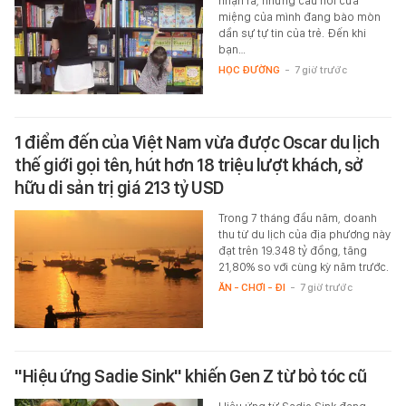
nhận ra, những câu nói cửa
miệng của mình đang bào mòn
dần sự tự tin của trẻ. Đến khi
bạn…
HỌC ĐƯỜNG
-
7 giờ trước
1 điểm đến của Việt Nam vừa được Oscar du lịch
thế giới gọi tên, hút hơn 18 triệu lượt khách, sở
hữu di sản trị giá 213 tỷ USD
Trong 7 tháng đầu năm, doanh
thu từ du lịch của địa phương này
đạt trên 19.348 tỷ đồng, tăng
21,80% so với cùng kỳ năm trước.
ĂN - CHƠI - ĐI
-
7 giờ trước
"Hiệu ứng Sadie Sink" khiến Gen Z từ bỏ tóc cũ