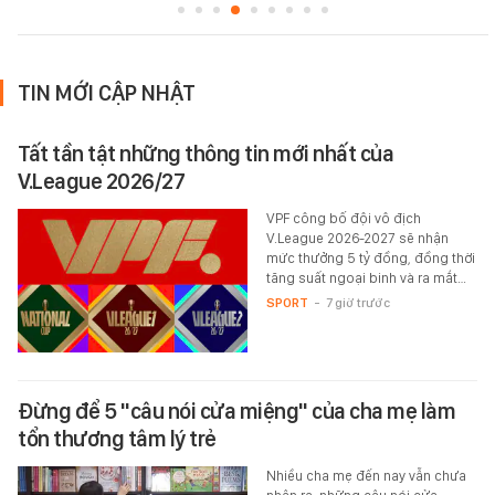
TIN MỚI CẬP NHẬT
Tất tần tật những thông tin mới nhất của
V.League 2026/27
VPF công bố đội vô địch
V.League 2026-2027 sẽ nhận
mức thưởng 5 tỷ đồng, đồng thời
tăng suất ngoại binh và ra mắt…
SPORT
-
7 giờ trước
Đừng để 5 "câu nói cửa miệng" của cha mẹ làm
tổn thương tâm lý trẻ
Nhiều cha mẹ đến nay vẫn chưa