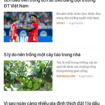
tịch đầu tiên trong lịch sử đeo băng đội trưởng
ĐT Việt Nam
Khoảnh khắc Xuân Son được đeo
băng đội trưởng tuyển Việt Nam.
SPORT
-
6 giờ trước
5 lý do nên trồng một cây táo trong nhà
Táo là một trong những cây ăn
quả rất được ưa chuộng tồng
trong không gian sống.
XEM MUA LUÔN
-
6 giờ trước
Vì sao ngày càng nhiều gia đình thích đặt 1 lọ dầu