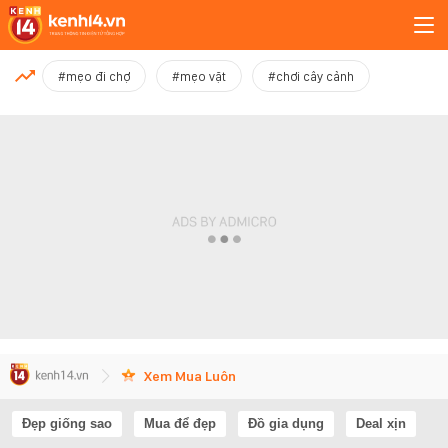
MỚI NHẤT
#mẹo đi chợ
#mẹo vặt
#chơi cây cảnh
Xem thêm
Xem Mua Luôn
Đẹp giống sao
Mua để đẹp
Đồ gia dụng
Deal xịn