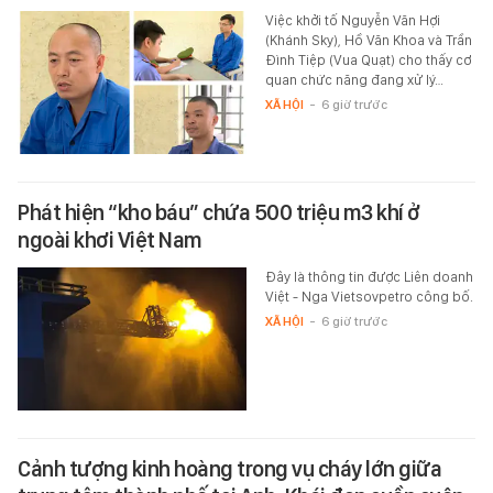
Việc khởi tố Nguyễn Văn Hợi
(Khánh Sky), Hồ Văn Khoa và Trần
Đình Tiệp (Vua Quạt) cho thấy cơ
quan chức năng đang xử lý…
XÃ HỘI
-
6 giờ trước
Phát hiện “kho báu” chứa 500 triệu m3 khí ở
ngoài khơi Việt Nam
Đây là thông tin được Liên doanh
Việt - Nga Vietsovpetro công bố.
XÃ HỘI
-
6 giờ trước
Cảnh tượng kinh hoàng trong vụ cháy lớn giữa