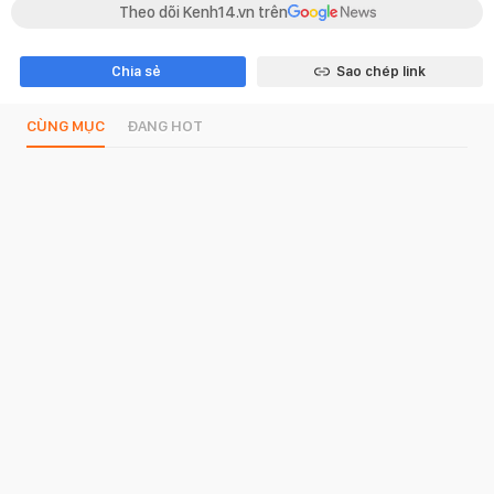
Theo dõi Kenh14.vn trên
Chia sẻ
Sao chép link
CÙNG MỤC
ĐANG HOT