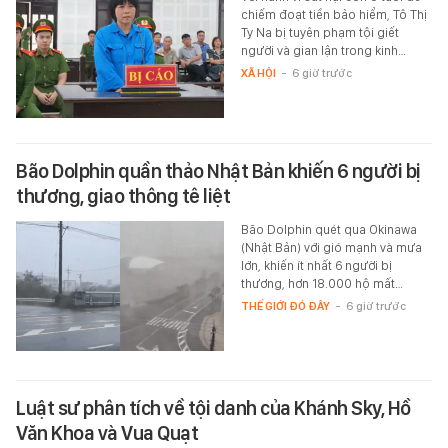
chiếm đoạt tiền bảo hiểm, Tô Thị
Ty Na bị tuyên phạm tội giết
người và gian lận trong kinh…
XÃ HỘI
-
6 giờ trước
Bão Dolphin quần thảo Nhật Bản khiến 6 người bị
thương, giao thông tê liệt
Bão Dolphin quét qua Okinawa
(Nhật Bản) với gió mạnh và mưa
lớn, khiến ít nhất 6 người bị
thương, hơn 18.000 hộ mất…
THẾ GIỚI ĐÓ ĐÂY
-
6 giờ trước
Luật sư phân tích về tội danh của Khánh Sky, Hồ
Văn Khoa và Vua Quạt