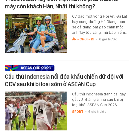
máy còn khách Hàn, Nhật thì không?
Cứ dạo một vòng Hội An, Đà Lạt
hay cung đường Hà Giang, bạn
sẽ dễ dàng bắt gặp cảnh một
anh Tây tóc vàng, mũ bảo hiểm…
ĂN - CHƠI - ĐI
-
6 giờ trước
Cầu thủ Indonesia nổi đóa khẩu chiến dữ dội với
CĐV sau khi bị loại sớm ở ASEAN Cup
Cầu thủ Indonesia tranh cãi gay
gắt với khán giả nhà sau khi bị
loại khỏi ASEAN Cup 2026.
SPORT
-
6 giờ trước