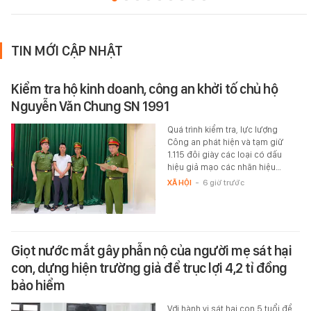
TIN MỚI CẬP NHẬT
Kiểm tra hộ kinh doanh, công an khởi tố chủ hộ
Nguyễn Văn Chung SN 1991
Quá trình kiểm tra, lực lượng
Công an phát hiện và tạm giữ
1.115 đôi giày các loại có dấu
hiệu giả mạo các nhãn hiệu…
XÃ HỘI
-
6 giờ trước
Giọt nước mắt gây phẫn nộ của người mẹ sát hại
con, dựng hiện trường giả để trục lợi 4,2 tỉ đồng
bảo hiểm
Với hành vi sát hại con 5 tuổi để