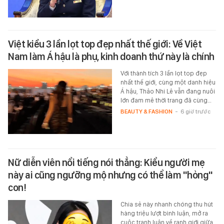
Việt kiều 3 lần lọt top đẹp nhất thế giới: Về Việt
Nam làm Á hậu là phụ, kinh doanh thứ này là chính
Với thành tích 3 lần lọt top đẹp
nhất thế giới, cùng một danh hiệu
Á hậu, Thảo Nhi Lê vẫn đang nuôi
lớn đam mê thời trang đã cùng…
BEAUTY & FASHION
-
6 giờ trước
Nữ diễn viên nổi tiếng nói thẳng: Kiểu người mẹ
này ai cũng ngưỡng mộ nhưng có thể làm "hỏng"
con!
Chia sẻ này nhanh chóng thu hút
hàng triệu lượt bình luận, mở ra
cuộc tranh luận về ranh giới giữa