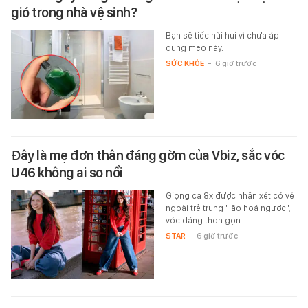
gió trong nhà vệ sinh?
Bạn sẽ tiếc hùi hụi vì chưa áp
dụng mẹo này.
SỨC KHỎE
-
6 giờ trước
Đây là mẹ đơn thân đáng gờm của Vbiz, sắc vóc
U46 không ai so nổi
Giọng ca 8x được nhận xét có vẻ
ngoài trẻ trung "lão hoá ngược",
vóc dáng thon gọn.
STAR
-
6 giờ trước