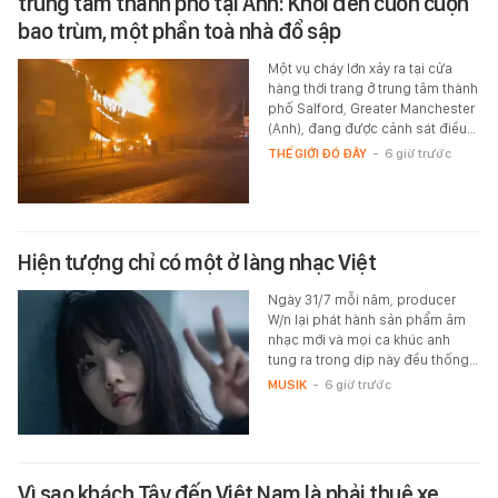
trung tâm thành phố tại Anh: Khói đen cuồn cuộn
bao trùm, một phần toà nhà đổ sập
Một vụ cháy lớn xảy ra tại cửa
hàng thời trang ở trung tâm thành
phố Salford, Greater Manchester
(Anh), đang được cảnh sát điều…
THẾ GIỚI ĐÓ ĐÂY
-
6 giờ trước
Hiện tượng chỉ có một ở làng nhạc Việt
Ngày 31/7 mỗi năm, producer
W/n lại phát hành sản phẩm âm
nhạc mới và mọi ca khúc anh
tung ra trong dịp này đều thống…
MUSIK
-
6 giờ trước
Vì sao khách Tây đến Việt Nam là phải thuê xe