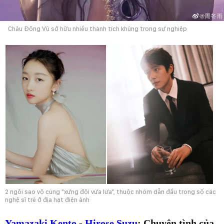
Châu Đông Vũ sở hữu nhiều thành tích khủng trong sự nghiệp
2 ngôi sao vô cùng "xứng đôi vừa lứa", thuộc nhóm dẫn đầu trong số các
nghệ sĩ trẻ ở địa hạt điện ảnh
Yamazaki Kento
-
Hirose Suzu
: Chuyện tình của