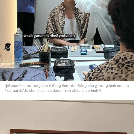
@Gurumiharibo tung ảnh V đang làm tóc. Đáng chú ý, trong hình còn có
1 cô gái được cho là Jennie đang hạnh phúc chụp hình V