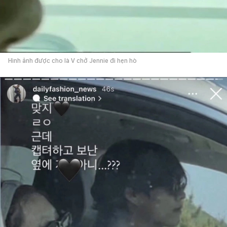
Hình ảnh được cho là V chở Jennie đi hẹn hò