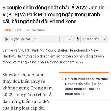
5 couple chấn động nhất châu Á 2022: Jennie -
V (BTS) và Park Min Young ngập trong tranh
cãi, bất ngờ nhất đôi Friend Zone
DUONG NAM
4 năm trước
Nghe đọc bài
6:53
Jennie và V (BTS), Park Min Young, Baifern Pimchanok - Nine
Naphat,... là những cặp đôi chiếm sóng toàn bộ nền tảng truyền
thông và mạng xã hội châu Á trong suốt năm 2022.
Showbiz châu Á luôn
Baifern Pimchanok và Nine
thay đổi, biến chuyển
Naphat lần đầu lộ diện
không ngừng. Trong năm
cùng nhau sau khi xác
2022, làng giải trí châu Á
nhận hẹn hò
đã chứng kiến sự ra đời
của hàng loạt cặp đôi