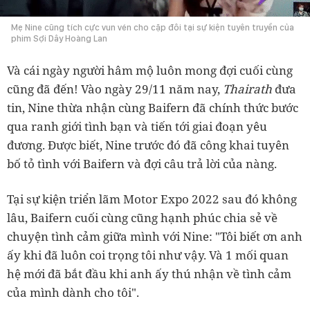
Mẹ Nine cũng tích cực vun vén cho cặp đôi tại sự kiện tuyên truyền của
phim Sợi Dây Hoàng Lan
Và cái ngày người hâm mộ luôn mong đợi cuối cùng
cũng đã đến! Vào ngày 29/11 năm nay,
Thairath
đưa
tin, Nine thừa nhận cùng Baifern đã chính thức bước
qua ranh giới tình bạn và tiến tới giai đoạn yêu
đương. Được biết, Nine trước đó đã công khai tuyên
bố tỏ tình với Baifern và đợi câu trả lời của nàng.
Tại sự kiện triển lãm Motor Expo 2022 sau đó không
lâu, Baifern cuối cùng cũng hạnh phúc chia sẻ về
chuyện tình cảm giữa mình với Nine: "Tôi biết ơn anh
ấy khi đã luôn coi trọng tôi như vậy. Và 1 mối quan
hệ mới đã bắt đầu khi anh ấy thú nhận về tình cảm
của mình dành cho tôi".