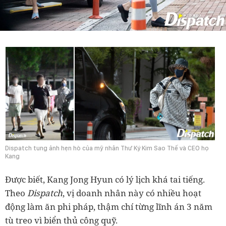
Dispatch tung ảnh hẹn hò của mỹ nhân Thư Ký Kim Sao Thế và CEO họ
Kang
Được biết, Kang Jong Hyun có lý lịch khá tai tiếng.
Theo
Dispatch
, vị doanh nhân này có nhiều hoạt
động làm ăn phi pháp, thậm chí từng lĩnh án 3 năm
tù treo vì biển thủ công quỹ.