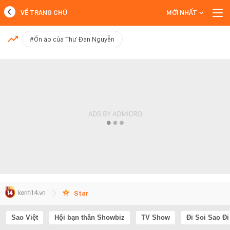
VỀ TRANG CHỦ
MỚI NHẤT
MỚI NHẤT
#Ồn ào của Thư Đan Nguyễn
Xem thêm
Star
Sao Việt
Hội bạn thân Showbiz
TV Show
Đi Soi Sao Đi