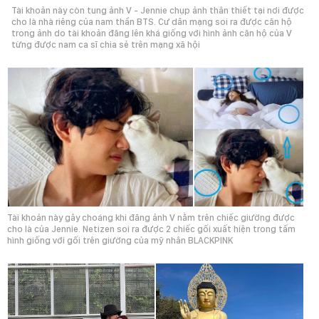
Tài khoản này còn tung ảnh V - Jennie chụp ảnh thân thiết tại nơi được
cho là nhà riêng của nam thần BTS. Cư dân mạng soi ra được căn hộ
trong ảnh do tài khoản đăng lên khá giống với hình ảnh căn hộ của V
từng được nam ca sĩ chia sẻ trên mạng xã hội
Tài khoản này gây choáng khi đăng ảnh V nằm trên chiếc giường được
cho là của Jennie. Netizen soi ra được 2 chiếc gối xuất hiện trong tấm
hình giống với gối trên giường của mỹ nhân BLACKPINK