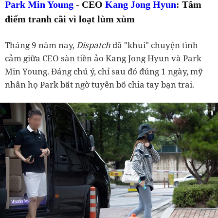
Park Min Young
- CEO
Kang Jong Hyun
: Tâm
điểm tranh cãi vì loạt lùm xùm
Tháng 9 năm nay,
Dispatch
đã "khui" chuyện tình
cảm giữa CEO sàn tiền ảo Kang Jong Hyun và Park
Min Young. Đáng chú ý, chỉ sau đó đúng 1 ngày, mỹ
nhân họ Park bất ngờ tuyên bố chia tay bạn trai.