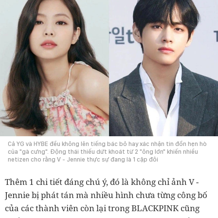
Cả YG và HYBE đều không lên tiếng bác bỏ hay xác nhận tin đồn hẹn hò
của "gà cưng". Động thái thiếu dứt khoát từ 2 "ông lớn" khiến nhiều
netizen cho rằng V - Jennie thực sự đang là 1 cặp đôi
Thêm 1 chi tiết đáng chú ý, đó là không chỉ ảnh V -
Jennie bị phát tán mà nhiều hình chưa từng công bố
của các thành viên còn lại trong BLACKPINK cũng