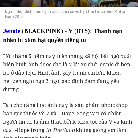
Người đẹp đình đám hạnh phúc chia sẻ về bạn trai tại sự kiện Motor
Expo 2022
Jennie
(BLACKPINK) - V (BTS): Thành nạn
nhân bị xâm hại quyền riêng tư
Hồi tháng 5 năm nay, trên mạng xã hội bất ngờ xuất
hiện hình ảnh được cho là V lái xe chở Jennie đi hẹn
hò ở đảo Jeju. Hình ảnh gây tranh cãi lớn, khiến
netizen nghi ngờ 2 ngôi sao đình đám đang yêu
đương.
Fan cho rằng loạt ảnh này là sản phẩm photoshop,
bản gốc thuộc về V và J-Hope. Song vẫn có nhiều
người tin đó là ảnh thật, bởi lẽ kiểu tóc của V và kính
của J-Hope trong
In The Soop
không giống với tấm