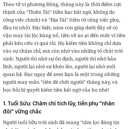
Theo tử vi phương Đông, tháng này là thời điểm cực
thịnh của "Thiên Tài" (tiền bạc bất ngờ, không do
công việc chính) và "Địa Tài" (tiền từ công việc phụ,
đầu tư nhỏ). Đặc biệt, năm con giáp dưới đây sẽ có
vận may tài lộc bùng nổ, tiền về ào ạt đến mức ví tiền
phải kêu cứu vì quá tải. Họ kiếm tiền không chỉ dựa
vào sự chăm chỉ, mà còn nhờ vào những tố chất trời
sinh: Người thì nhờ sự ổn định, người thì nhờ bản
lĩnh, người lại nhờ sự khéo léo, người lại nhờ mối
quan hệ. Đọc ngay để xem bạn là một trong những
người may mắn "tiền đè chết người" tháng này, và
học hỏi bí quyết kiếm tiền bất ngờ của họ nhé!
1. Tuổi Sửu: Chăm chỉ tích lũy, tiền phụ "nhân
đôi" vững chắc
Người tuổi Sửu trời sinh đã mang "tấm lọc đáng tin