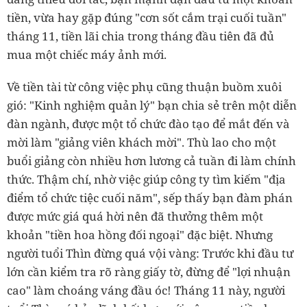
tiền, vừa hay gặp đúng "cơn sốt cắm trại cuối tuần"
tháng 11, tiền lãi chia trong tháng đầu tiên đã đủ
mua một chiếc máy ảnh mới.
Về tiền tài từ công việc phụ cũng thuận buồm xuôi
gió: "Kinh nghiệm quản lý" bạn chia sẻ trên một diễn
đàn ngành, được một tổ chức đào tạo để mắt đến và
mời làm "giảng viên khách mời". Thù lao cho một
buổi giảng còn nhiều hơn lương cả tuần đi làm chính
thức. Thậm chí, nhờ việc giúp công ty tìm kiếm "địa
điểm tổ chức tiệc cuối năm", sếp thấy bạn đàm phán
được mức giá quá hời nên đã thưởng thêm một
khoản "tiền hoa hồng đối ngoại" đặc biệt. Nhưng
người tuổi Thìn đừng quá vội vàng: Trước khi đầu tư
lớn cần kiểm tra rõ ràng giấy tờ, đừng để "lợi nhuận
cao" làm choáng váng đầu óc! Tháng 11 này, người