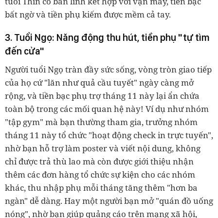
tuổi Thìn có bản lĩnh kết hợp với vận may, tiền bạc
bất ngờ và tiền phụ kiếm được mềm cả tay.
3. Tuổi Ngọ: Năng động thu hút, tiền phụ "tự tìm
đến cửa"
Người tuổi Ngọ tràn đầy sức sống, vòng tròn giao tiếp
của họ cứ "lăn như quả cầu tuyết" ngày càng mở
rộng, và tiền bạc phụ trợ tháng 11 này lại ẩn chứa
toàn bộ trong các mối quan hệ này! Ví dụ như nhóm
"tập gym" mà bạn thường tham gia, trưởng nhóm
tháng 11 này tổ chức "hoạt động check in trực tuyến",
nhờ bạn hỗ trợ làm poster và viết nội dung, không
chỉ được trả thù lao mà còn được giới thiệu nhận
thêm các đơn hàng tổ chức sự kiện cho các nhóm
khác, thu nhập phụ mỗi tháng tăng thêm "hơn ba
ngàn" dễ dàng. Hay một người bạn mở "quán đồ uống
nóng", nhờ bạn giúp quảng cáo trên mạng xã hội,