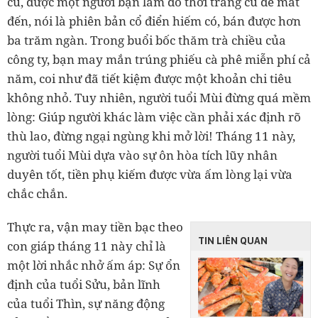
cũ, được một người bạn làm đồ thời trang cũ để mắt
đến, nói là phiên bản cổ điển hiếm có, bán được hơn
ba trăm ngàn. Trong buổi bốc thăm trà chiều của
công ty, bạn may mắn trúng phiếu cà phê miễn phí cả
năm, coi như đã tiết kiệm được một khoản chi tiêu
không nhỏ. Tuy nhiên, người tuổi Mùi đừng quá mềm
lòng: Giúp người khác làm việc cần phải xác định rõ
thù lao, đừng ngại ngùng khi mở lời! Tháng 11 này,
người tuổi Mùi dựa vào sự ôn hòa tích lũy nhân
duyên tốt, tiền phụ kiếm được vừa ấm lòng lại vừa
chắc chắn.
Thực ra, vận may tiền bạc theo
TIN LIÊN QUAN
con giáp tháng 11 này chỉ là
một lời nhắc nhở ấm áp: Sự ổn
định của tuổi Sửu, bản lĩnh
của tuổi Thìn, sự năng động