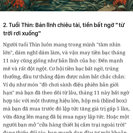
2. Tuổi Thìn: Bản lĩnh chiêu tài, tiền bất ngờ "từ
trời rơi xuống"
Người tuổi Thìn luôn mang trong mình "tầm nhìn
lớn", dám nghĩ dám làm, và vận may tiền bạc tháng
11 này cũng giống như bản lĩnh của họ: Đến mạnh
mẽ và rất đột ngột. Cơ hội tiền bạc bất ngờ, trúng
thưởng, đầu tư thắng đậm được nắm bắt chắc chắn:
Ví dụ như món "đồ chơi sành điệu phiên bản giới
hạn" mà bạn đã theo dõi từ lâu, tháng 11 này bất ngờ
hợp tác với một thương hiệu lớn, hộp mù (blind box)
mà bạn đã mua trước đó lập tức tăng giá trị gấp 5 lần,
vừa đăng lên mạng đã bị mua ngay lập tức. Hoặc một
người bạn mở "cửa hàng thiết bị cắm trại ngoài trời"
đang thiếu đối tác, bạn mạnh dạn đầu tư một khoản