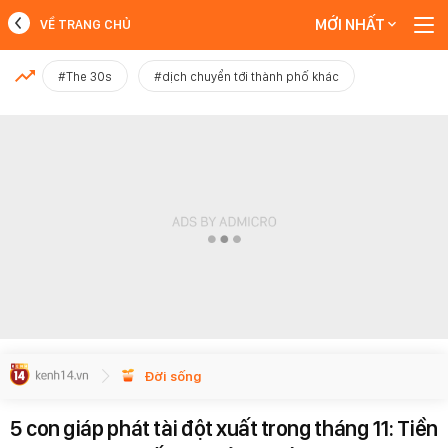
MỚI NHẤT
VỀ TRANG CHỦ
MỚI NHẤT
#The 30s
#dịch chuyển tới thành phố khác
Xem thêm
Đời sống
5 con giáp phát tài đột xuất trong tháng 11: Tiền