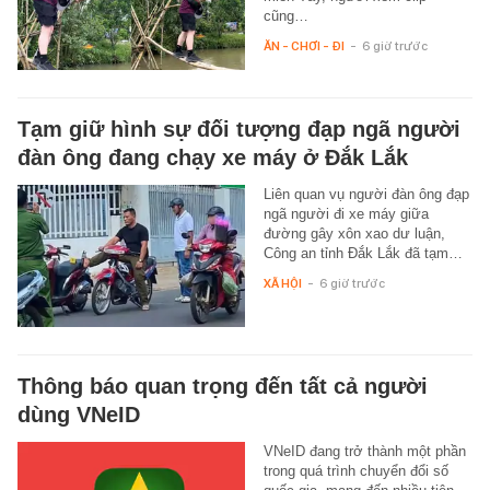
cũng…
ĂN - CHƠI - ĐI
-
6 giờ trước
Tạm giữ hình sự đối tượng đạp ngã người
đàn ông đang chạy xe máy ở Đắk Lắk
Liên quan vụ người đàn ông đạp
ngã người đi xe máy giữa
đường gây xôn xao dư luận,
Công an tỉnh Đắk Lắk đã tạm…
XÃ HỘI
-
6 giờ trước
Thông báo quan trọng đến tất cả người
dùng VNeID
VNeID đang trở thành một phần
trong quá trình chuyển đổi số