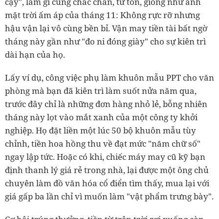
cậy", làm gì cũng chắc chắn, từ tốn, giống như ánh
mặt trời ấm áp của tháng 11: Không rực rỡ nhưng
hậu vận lại vô cùng bền bỉ. Vận may tiền tài bất ngờ
tháng này gần như "đo ni đóng giày" cho sự kiên trì
dài hạn của họ.
Lấy ví dụ, công việc phụ làm khuôn mẫu PPT cho văn
phòng mà bạn đã kiên trì làm suốt nửa năm qua,
trước đây chỉ là những đơn hàng nhỏ lẻ, bỗng nhiên
tháng này lọt vào mắt xanh của một công ty khởi
nghiệp. Họ đặt liền một lúc 50 bộ khuôn mẫu tùy
chỉnh, tiền hoa hồng thu về đạt mức "năm chữ số"
ngay lập tức. Hoặc có khi, chiếc máy may cũ kỹ bạn
định thanh lý giá rẻ trong nhà, lại được một ông chủ
chuyên làm đồ văn hóa cổ điển tìm thấy, mua lại với
giá gấp ba lần chỉ vì muốn làm "vật phẩm trưng bày".