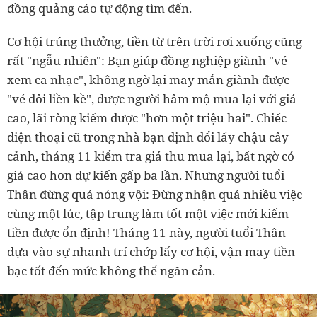
đồng quảng cáo tự động tìm đến.
Cơ hội trúng thưởng, tiền từ trên trời rơi xuống cũng
rất "ngẫu nhiên": Bạn giúp đồng nghiệp giành "vé
xem ca nhạc", không ngờ lại may mắn giành được
"vé đôi liền kề", được người hâm mộ mua lại với giá
cao, lãi ròng kiếm được "hơn một triệu hai". Chiếc
điện thoại cũ trong nhà bạn định đổi lấy chậu cây
cảnh, tháng 11 kiểm tra giá thu mua lại, bất ngờ có
giá cao hơn dự kiến gấp ba lần. Nhưng người tuổi
Thân đừng quá nóng vội: Đừng nhận quá nhiều việc
cùng một lúc, tập trung làm tốt một việc mới kiếm
tiền được ổn định! Tháng 11 này, người tuổi Thân
dựa vào sự nhanh trí chớp lấy cơ hội, vận may tiền
bạc tốt đến mức không thể ngăn cản.