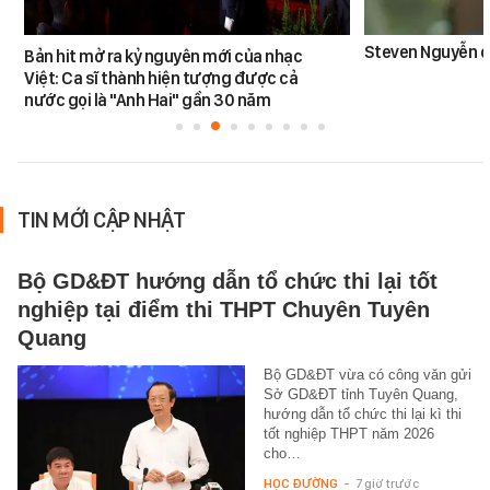
Steven Nguyễn dừ
Bản hit mở ra kỷ nguyên mới của nhạc
Việt: Ca sĩ thành hiện tượng được cả
nước gọi là "Anh Hai" gần 30 năm
TIN MỚI CẬP NHẬT
Bộ GD&ĐT hướng dẫn tổ chức thi lại tốt
nghiệp tại điểm thi THPT Chuyên Tuyên
Quang
Bộ GD&ĐT vừa có công văn gửi
Sở GD&ĐT tỉnh Tuyên Quang,
hướng dẫn tổ chức thi lại kì thi
tốt nghiệp THPT năm 2026
cho…
HỌC ĐƯỜNG
-
7 giờ trước