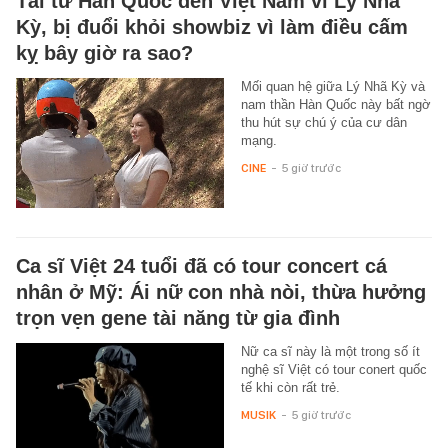
Tài tử Hàn Quốc đến Việt Nam vì Lý Nhã
Kỳ, bị đuổi khỏi showbiz vì làm điều cấm
kỵ bây giờ ra sao?
Mối quan hệ giữa Lý Nhã Kỳ và
nam thần Hàn Quốc này bất ngờ
thu hút sự chú ý của cư dân
mạng.
CINE
-
5 giờ trước
Ca sĩ Việt 24 tuổi đã có tour concert cá
nhân ở Mỹ: Ái nữ con nhà nòi, thừa hưởng
trọn vẹn gene tài năng từ gia đình
Nữ ca sĩ này là một trong số ít
nghệ sĩ Việt có tour conert quốc
tế khi còn rất trẻ.
MUSIK
-
5 giờ trước