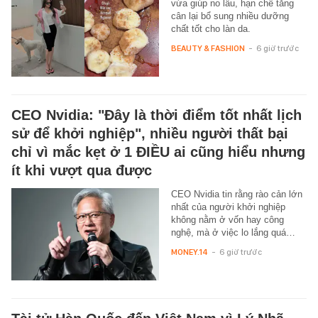
vừa giúp no lâu, hạn chế tăng
cân lại bổ sung nhiều dưỡng
chất tốt cho làn da.
BEAUTY & FASHION
-
6 giờ trước
CEO Nvidia: "Đây là thời điểm tốt nhất lịch
sử để khởi nghiệp", nhiều người thất bại
chỉ vì mắc kẹt ở 1 ĐIỀU ai cũng hiểu nhưng
ít khi vượt qua được
CEO Nvidia tin rằng rào cản lớn
nhất của người khởi nghiệp
không nằm ở vốn hay công
nghệ, mà ở việc lo lắng quá…
MONEY.14
-
6 giờ trước