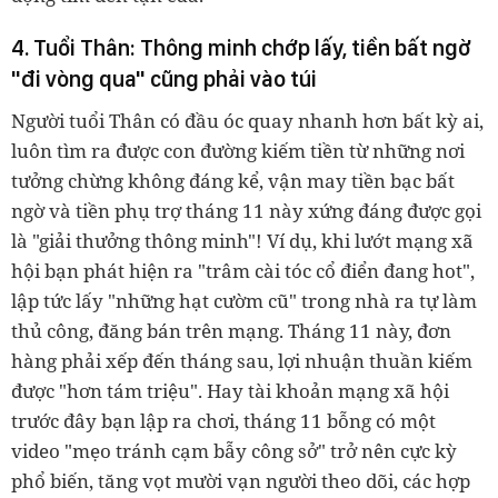
4. Tuổi Thân: Thông minh chớp lấy, tiền bất ngờ
"đi vòng qua" cũng phải vào túi
Người tuổi Thân có đầu óc quay nhanh hơn bất kỳ ai,
luôn tìm ra được con đường kiếm tiền từ những nơi
tưởng chừng không đáng kể, vận may tiền bạc bất
ngờ và tiền phụ trợ tháng 11 này xứng đáng được gọi
là "giải thưởng thông minh"! Ví dụ, khi lướt mạng xã
hội bạn phát hiện ra "trâm cài tóc cổ điển đang hot",
lập tức lấy "những hạt cườm cũ" trong nhà ra tự làm
thủ công, đăng bán trên mạng. Tháng 11 này, đơn
hàng phải xếp đến tháng sau, lợi nhuận thuần kiếm
được "hơn tám triệu". Hay tài khoản mạng xã hội
trước đây bạn lập ra chơi, tháng 11 bỗng có một
video "mẹo tránh cạm bẫy công sở" trở nên cực kỳ
phổ biến, tăng vọt mười vạn người theo dõi, các hợp