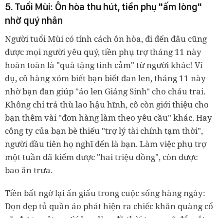
5. Tuổi Mùi: Ôn hòa thu hút, tiền phụ "ấm lòng"
nhờ quý nhân
Người tuổi Mùi có tính cách ôn hòa, đi đến đâu cũng
được mọi người yêu quý, tiền phụ trợ tháng 11 này
hoàn toàn là "quà tặng tình cảm" từ người khác! Ví
dụ, cô hàng xóm biết bạn biết đan len, tháng 11 này
nhờ bạn đan giúp "áo len Giáng Sinh" cho cháu trai.
Không chỉ trả thù lao hậu hĩnh, cô còn giới thiệu cho
bạn thêm vài "đơn hàng làm theo yêu cầu" khác. Hay
công ty của bạn bè thiếu "trợ lý tài chính tạm thời",
người đầu tiên họ nghĩ đến là bạn. Làm việc phụ trợ
một tuần đã kiếm được "hai triệu đồng", còn được
bao ăn trưa.
Tiền bất ngờ lại ẩn giấu trong cuộc sống hàng ngày:
Dọn dẹp tủ quần áo phát hiện ra chiếc khăn quàng cổ