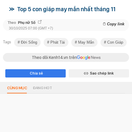
Top 5 con giáp may mắn nhất tháng 11
Theo
Phụ nữ Số
Copy link
30/10/2025 07:00 (GMT +7)
Tags
Đời Sống
Phát Tài
May Mắn
Con Giáp
Theo dõi Kenh14.vn trên
Chia sẻ
Sao chép link
CÙNG MỤC
ĐANG HOT