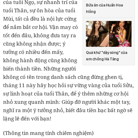
của tuổi Ngọ, sự nhanh trí của
Bữa ăn của Huấn Hoa
tuổi Thân, sự ôn hòa của tuổi
Hồng
Mùi, tất cả đều là nội lực cứng
để nắm bắt cơ hội. Vận may có
tốt đến đâu, không đưa tay ra
cũng không nhận được; ý
tưởng có nhiều đến mấy,
Quá khứ "dậy sóng" của
em chồng Hà Tăng
không hành động cũng không
biến thành tiền. Những người
không có tên trong danh sách cũng đừng ghen tị,
tháng 11 này hãy học hỏi sự vững vàng của tuổi Sửu,
sự linh hoạt của tuổi Thân, để ý thêm những cơ hội
nhỏ xung quanh mình: Giúp đỡ người khác một tay,
nghĩ ra một ý tưởng nhỏ, biết đâu tiền bạc bất ngờ sẽ
lặng lẽ đến với bạn!
(Thông tin mang tính chiêm nghiệm)