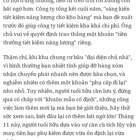
Cơ hội trúng thưởng, tiền từ trên trời rơi xuống còn
bất ngờ hơn: Công ty tổng kết cuối năm, "sáng kiến
tiết kiệm năng lượng cho kho hàng" mà bạn đề xuất
trước đó giúp công ty tiết kiệm kha khá chi phí. Ông
chủ vui vẻ quyết định trao thẳng một khoản "tiền
thưởng tiết kiệm năng lượng" riêng.
Thậm chí, khi khu chung cư bầu "đại diện chủ nhà",
vì bình thường bạn nhiệt tình giúp đỡ hàng xóm
nhận chuyển phát nhanh nên được bầu chọn, và
nghiễm nhiên có thêm một khoản "phụ cấp đi lại"
nho nhỏ. Tuy nhiên, người tuổi Sửu cần lưu ý, đừng
quá cố chấp với "khuôn mẫu cố định", những công
việc làm thêm mới lạ mà bạn bè giới thiệu, hãy thử
sức xem sao, biết đâu lại có thêm bất ngờ lớn! Tháng
11 này, người tuổi Sửu dựa vào sự cần cù tích lũy vận
may, tiền bạc phụ kiếm được vừa ổn định lại vừa