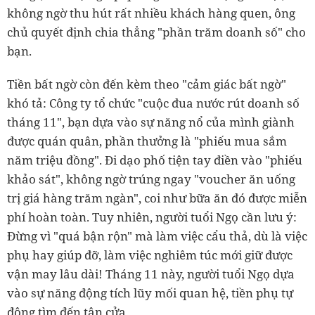
không ngờ thu hút rất nhiều khách hàng quen, ông
chủ quyết định chia thẳng "phần trăm doanh số" cho
bạn.
Tiền bất ngờ còn đến kèm theo "cảm giác bất ngờ"
khó tả: Công ty tổ chức "cuộc đua nước rút doanh số
tháng 11", bạn dựa vào sự năng nổ của mình giành
được quán quân, phần thưởng là "phiếu mua sắm
năm triệu đồng". Đi dạo phố tiện tay điền vào "phiếu
khảo sát", không ngờ trúng ngay "voucher ăn uống
trị giá hàng trăm ngàn", coi như bữa ăn đó được miễn
phí hoàn toàn. Tuy nhiên, người tuổi Ngọ cần lưu ý:
Đừng vì "quá bận rộn" mà làm việc cẩu thả, dù là việc
phụ hay giúp đỡ, làm việc nghiêm túc mới giữ được
vận may lâu dài! Tháng 11 này, người tuổi Ngọ dựa
vào sự năng động tích lũy mối quan hệ, tiền phụ tự
động tìm đến tận cửa.