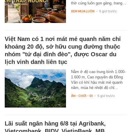
thờ cúng luôn gọn gàng, trang…
XEM MUA LUÔN
-
5 giờ trước
Việt Nam có 1 nơi mát mẻ quanh năm chỉ
khoảng 20 độ, sở hữu cung đường thuộc
nhóm "tứ đại đỉnh đèo", được Oscar du
lịch vinh danh liên tục
Nằm ở độ cao trung bình 1.000-
1.600 m, Cao nguyên đá Đồng
Văn có khí hậu mát mẻ quanh
năm, mùa hè nhiệt độ chỉ…
ĂN - CHƠI - ĐI
-
5 giờ trước
Lãi suất ngân hàng 6/8 tại Agribank,
Vietcombank, BIDV, VietinBank, MB,