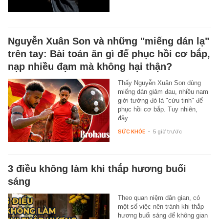
Nguyễn Xuân Son và những "miếng dán lạ"
trên tay: Bài toán ăn gì để phục hồi cơ bắp,
nạp nhiều đạm mà không hại thận?
Thấy Nguyễn Xuân Son dùng
miếng dán giảm đau, nhiều nam
giới tưởng đó là "cứu tinh" để
phục hồi cơ bắp. Tuy nhiên,
đây…
SỨC KHỎE
-
5 giờ trước
3 điều không làm khi thắp hương buổi
sáng
Theo quan niệm dân gian, có
một số việc nên tránh khi thắp
hương buổi sáng để không gian