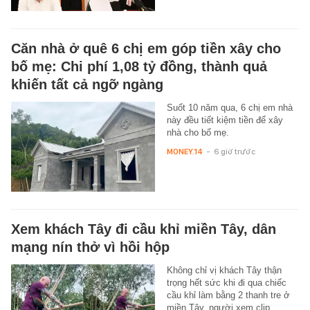
Căn nhà ở quê 6 chị em góp tiền xây cho
bố mẹ: Chi phí 1,08 tỷ đồng, thành quả
khiến tất cả ngỡ ngàng
Suốt 10 năm qua, 6 chị em nhà
này đều tiết kiệm tiền để xây
nhà cho bố mẹ.
MONEY.14
-
6 giờ trước
Xem khách Tây đi cầu khỉ miền Tây, dân
mạng nín thở vì hồi hộp
Không chỉ vị khách Tây thận
trọng hết sức khi đi qua chiếc
cầu khỉ làm bằng 2 thanh tre ở
miền Tây, người xem clip