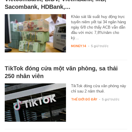
Sacombank, HDBank,...
Khảo sát lãi suất huy động trực
tuyến niêm yết tại 34 ngân hàng
ngày 6/8 cho thấy ACB vẫn dẫn
đầu với mức 7,8%/năm cho
kỳ…
MONEY.14
-
5 giờ trước
TikTok đóng cửa một văn phòng, sa thải
250 nhân viên
TikTok đóng cửa văn phòng này
chỉ sau 2 năm thuê.
THẾ GIỚI ĐÓ ĐÂY
-
5 giờ trước