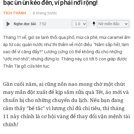
bạc ùn ùn kéo đến, ví phải nới rộng!
TÍCH THÀNH
9 tháng trước
Nghe đọc bài
7:52
Tháng 11 về, gió se lạnh thổi qua phố, mùi cà phê, mùi caramel ấm
áp từ các quán nước như thì thầm về một điều: "Năm sắp hết, làm
sao để ví căng đầy?". Lương cứng có thể không đủ cho những
"ước mơ nhỏ", nhưng đừng lo: Tháng này, có tới 5 con giáp được
Thần Tài gõ cửa liên tục.
Gần cuối năm, ai cũng nôn nao mong chờ một chút
may mắn đột xuất để kịp sắm sửa quà Tết, áo mới và
chuẩn bị cho những chuyến du lịch. Nếu bạn đang
cảm thấy "bế tắc" vì lương chỉ đủ chi tiêu, thì tháng
11 này chính là cơ hội vàng để thay đổi vận mệnh tài
chính!