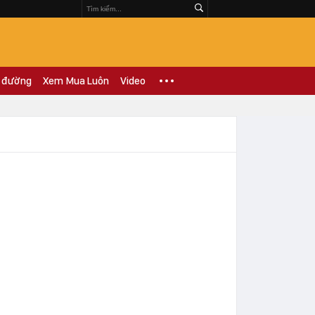
 đường
Xem Mua Luôn
Video