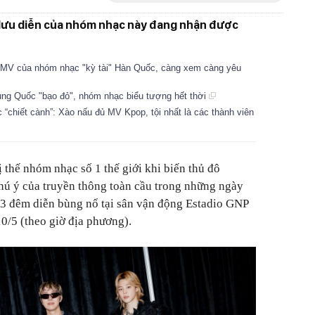
lưu diễn của nhóm nhạc này đang nhận được
 MV của nhóm nhạc "kỳ tài" Hàn Quốc, càng xem càng yêu
ung Quốc "bạo đỏ", nhóm nhạc biểu tượng hết thời
“chiết cành”: Xào nấu đủ MV Kpop, tội nhất là các thành viên
 thế nhóm nhạc số 1 thế giới khi biến thủ đô
hú ý của truyền thông toàn cầu trong những ngày
 3 đêm diễn bùng nổ tại sân vận động Estadio GNP
0/5 (theo giờ địa phương).