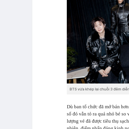
BTS vừa khép lại chuỗi 3 đêm diễ
Dù ban tổ chức đã mở bán hơn
số đó vẫn tỏ ra quá nhỏ bé so
lượng vé đã được tiêu thụ sạc
nhiên, điểm nhấn đáng kinh ng