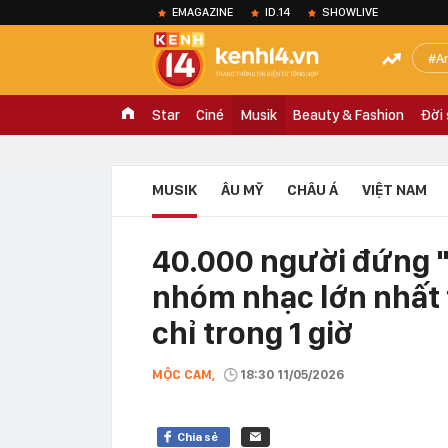
EMAGAZINE
ID.14
SHOWLIVE
A
Star
Ciné
Musik
Beauty & Fashion
Đời
MUSIK
ÂU MỸ
CHÂU Á
VIỆT NAM
40.000 người đứng "
nhóm nhạc lớn nhất t
chỉ trong 1 giờ
MỘC CAM,
18:30 11/05/2026
Chia sẻ