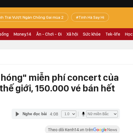
nh Trai Vượt Ngàn Chông Gai mùa 2
Tinh Hà Say Hi
 sống
Money.14
Ăn - Chơi - Đi
Xã hội
Sức khỏe
Tek-life
Học
hóng" miễn phí concert của
hế giới, 150.000 vé bán hết
4:08
Nghe đọc bài
Theo dõi Kenh14.vn trên