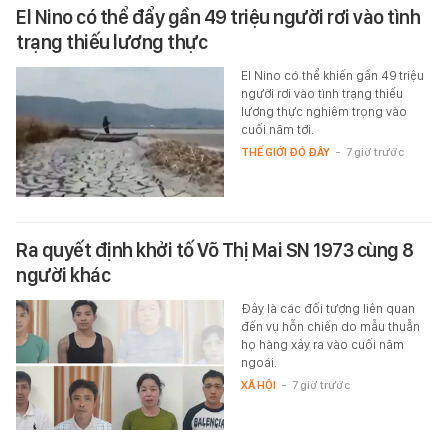
El Nino có thể đẩy gần 49 triệu người rơi vào tình
trạng thiếu lương thực
El Nino có thể khiến gần 49 triệu
người rơi vào tình trạng thiếu
lương thực nghiêm trọng vào
cuối năm tới.
THẾ GIỚI ĐÓ ĐÂY
-
7 giờ trước
Ra quyết định khởi tố Võ Thị Mai SN 1973 cùng 8
người khác
Đây là các đối tượng liên quan
đến vụ hỗn chiến do mẫu thuẫn
họ hàng xảy ra vào cuối năm
ngoái.
XÃ HỘI
-
7 giờ trước