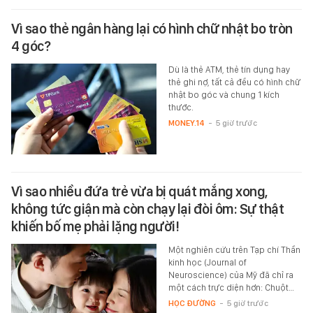
Vì sao thẻ ngân hàng lại có hình chữ nhật bo tròn
4 góc?
Dù là thẻ ATM, thẻ tín dụng hay
thẻ ghi nợ, tất cả đều có hình chữ
nhật bo góc và chung 1 kích
thước.
MONEY.14
-
5 giờ trước
Vì sao nhiều đứa trẻ vừa bị quát mắng xong,
không tức giận mà còn chạy lại đòi ôm: Sự thật
khiến bố mẹ phải lặng người!
Một nghiên cứu trên Tạp chí Thần
kinh học (Journal of
Neuroscience) của Mỹ đã chỉ ra
một cách trực diện hơn: Chuột…
HỌC ĐƯỜNG
-
5 giờ trước