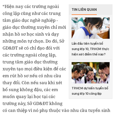
“Hiện nay các trường ngoài
TIN LIÊN QUAN
công lập cũng như các trung
tâm giáo dục nghề nghiệp -
giáo dục thường xuyên chỉ mới
nhận hồ sơ học sinh và dạy
những môn tự chọn. Do đó, Sở
Lần đầu tiên tuyển bổ
GD&ĐT sẽ có chỉ đạo đối với
sung lớp 10, TP.HCM thực
các trường ngoài công lập,
hiện xét điểm thế nào?
trung tâm giáo dục thường
xuyên tạo mọi điều kiện để các
em rút hồ sơ nếu có nhu cầu
thay đổi. Còn nếu sau khi xét
TP.HCM dự kiến tuyển bổ
bổ sung không đậu, các em
sung lớp 10 công lập
muốn quay lại học tại các
trường này, Sở GD&ĐT không
có can thiệp vì nó phụ thuộc vào nhu cầu tuyển sinh