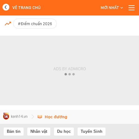
VỀ TRANG CHỦ
MỚI NHẤT
MỚI NHẤT
#Điểm chuẩn 2026
Xem thêm
Học đường
Bản tin
Nhân vật
Du học
Tuyển Sinh