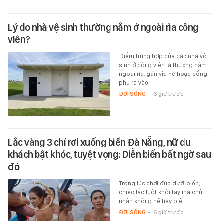
Lý do nhà vệ sinh thường nằm ở ngoài rìa công
viên?
Điểm trùng hợp của các nhà vệ
sinh ở công viên là thường nằm
ngoài rìa, gần vỉa hè hoặc cổng
phụ ra vào.
ĐỜI SỐNG
-
6 giờ trước
Lắc vàng 3 chỉ rơi xuống biển Đà Nẵng, nữ du
khách bật khóc, tuyệt vọng: Diễn biến bất ngờ sau
đó
Trong lúc chơi đùa dưới biển,
chiếc lắc tuột khỏi tay mà chủ
nhân không hề hay biết.
ĐỜI SỐNG
-
6 giờ trước