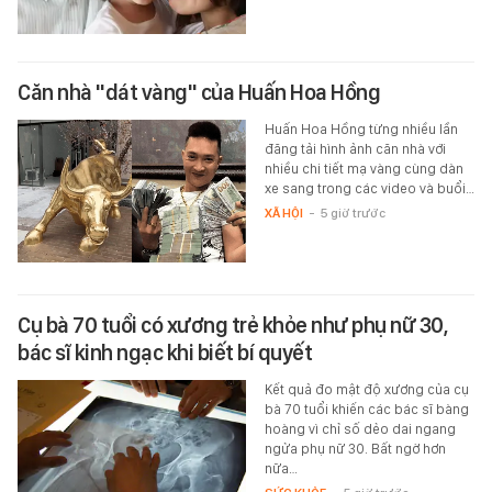
Căn nhà "dát vàng" của Huấn Hoa Hồng
Huấn Hoa Hồng từng nhiều lần
đăng tải hình ảnh căn nhà với
nhiều chi tiết mạ vàng cùng dàn
xe sang trong các video và buổi…
XÃ HỘI
-
5 giờ trước
Cụ bà 70 tuổi có xương trẻ khỏe như phụ nữ 30,
bác sĩ kinh ngạc khi biết bí quyết
Kết quả đo mật độ xương của cụ
bà 70 tuổi khiến các bác sĩ bàng
hoàng vì chỉ số dẻo dai ngang
ngửa phụ nữ 30. Bất ngờ hơn
nữa…