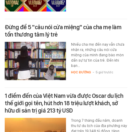
Đừng để 5 "câu nói cửa miệng" của cha mẹ làm
tổn thương tâm lý trẻ
Nhiều cha mẹ đến nay vẫn chưa
nhận ra, những câu nói cửa
miệng của mình đang bào mòn
dần sự tự tin của trẻ. Đến khi
bạn…
HỌC ĐƯỜNG
-
5 giờ trước
1 điểm đến của Việt Nam vừa được Oscar du lịch
thế giới gọi tên, hút hơn 18 triệu lượt khách, sở
hữu di sản trị giá 213 tỷ USD
Trong 7 tháng đầu năm, doanh
thu từ du lịch của địa phương này
đạt trên 19.348 tỷ đồng, tăng