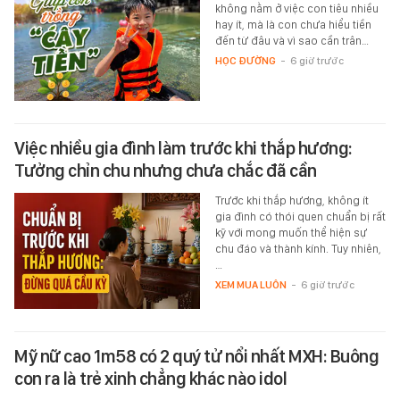
không nằm ở việc con tiêu nhiều
hay ít, mà là con chưa hiểu tiền
đến từ đâu và vì sao cần trân…
HỌC ĐƯỜNG
-
6 giờ trước
Việc nhiều gia đình làm trước khi thắp hương:
Tưởng chỉn chu nhưng chưa chắc đã cần
Trước khi thắp hương, không ít
gia đình có thói quen chuẩn bị rất
kỹ với mong muốn thể hiện sự
chu đáo và thành kính. Tuy nhiên,
…
XEM MUA LUÔN
-
6 giờ trước
Mỹ nữ cao 1m58 có 2 quý tử nổi nhất MXH: Buông
con ra là trẻ xinh chẳng khác nào idol