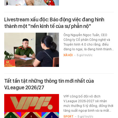
Livestream xấu độc: Báo động việc đang hình
thành một "nền kinh tế của sự phẫn nộ"
Ông Nguyễn Ngọc Tuấn, CEO
Công ty Cổ phần Công nghệ và
Truyền hình 4.0 cho rằng, điều
đáng lo ngại, là đang hình thành…
XÃ HỘI
-
5 giờ trước
Tất tần tật những thông tin mới nhất của
V.League 2026/27
VPF công bố đội vô địch
V.League 2026-2027 sẽ nhận
mức thưởng 5 tỷ đồng, đồng thời
tăng suất ngoại binh và ra mắt…
SPORT
-
5 giờ trước