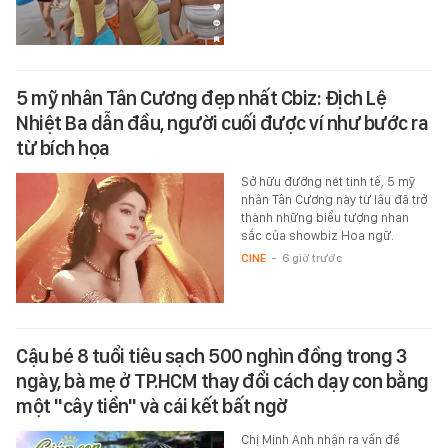
5 mỹ nhân Tân Cương đẹp nhất Cbiz: Địch Lệ
Nhiệt Ba dẫn đầu, người cuối được ví như bước ra
từ bích họa
Sở hữu đường nét tinh tế, 5 mỹ
nhân Tân Cương này từ lâu đã trở
thành những biểu tượng nhan
sắc của showbiz Hoa ngữ.
CINE
-
6 giờ trước
Cậu bé 8 tuổi tiêu sạch 500 nghìn đồng trong 3
ngày, bà mẹ ở TP.HCM thay đổi cách dạy con bằng
một "cây tiền" và cái kết bất ngờ
Chị Minh Anh nhận ra vấn đề