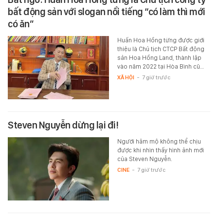
bất động sản với slogan nổi tiếng “có làm thì mới
có ăn”
Huấn Hoa Hồng từng được giới
thiệu là Chủ tịch CTCP Bất động
sản Hoa Hồng Land, thành lập
vào năm 2022 tại Hòa Bình cũ…
XÃ HỘI
-
7 giờ trước
Steven Nguyễn dừng lại đi!
Người hâm mộ không thể chịu
được khi nhìn thấy hình ảnh mới
của Steven Nguyễn.
CINE
-
7 giờ trước