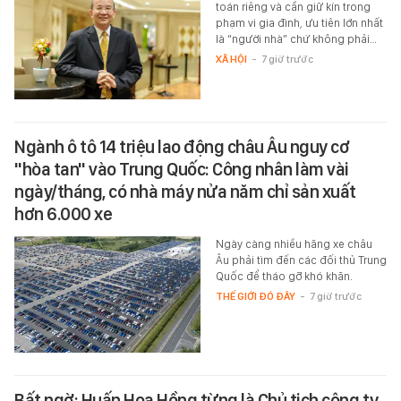
toán riêng và cần giữ kín trong
phạm vi gia đình, ưu tiên lớn nhất
là “người nhà” chứ không phải…
XÃ HỘI
-
7 giờ trước
Ngành ô tô 14 triệu lao động châu Âu nguy cơ
"hòa tan" vào Trung Quốc: Công nhân làm vài
ngày/tháng, có nhà máy nửa năm chỉ sản xuất
hơn 6.000 xe
Ngày càng nhiều hãng xe châu
Âu phải tìm đến các đối thủ Trung
Quốc để tháo gỡ khó khăn.
THẾ GIỚI ĐÓ ĐÂY
-
7 giờ trước
Bất ngờ: Huấn Hoa Hồng từng là Chủ tịch công ty