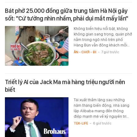
Bát phở 25.000 đồng giữa trung tâm Hà Nội gây
sốt: "Cứ tưởng nhìn nhầm, phải dụi mắt mấy lần"
Không biển hiệu nổi bật, không
không gian sang trọng, quán phở
nằm trong ngõ nhỏ trên phố
Hàng Bún vẫn đông khách mỗi…
ĂN - CHƠI - ĐI
-
7 giờ trước
Triết lý AI của Jack Ma mà hàng triệu người nên
biết
Tái xuất thầm lặng sau những
năm tháng biến động, nhà sáng
lập Alibaba mang đến thông
điệp mạnh mẽ về kỷ nguyên trí…
TEK-LIFE
-
6 giờ trước