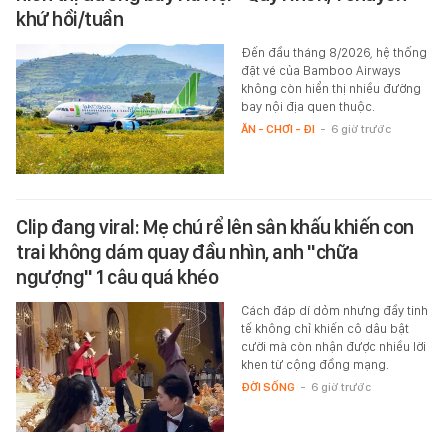
khứ hồi/tuần
Đến đầu tháng 8/2026, hệ thống
đặt vé của Bamboo Airways
không còn hiển thị nhiều đường
bay nội địa quen thuộc.
ĂN - CHƠI - ĐI
-
6 giờ trước
Clip đang viral: Mẹ chú rể lên sân khấu khiến con
trai không dám quay đầu nhìn, anh "chữa
ngượng" 1 câu quá khéo
Cách đáp dí dỏm nhưng đầy tinh
tế không chỉ khiến cô dâu bật
cười mà còn nhận được nhiều lời
khen từ cộng đồng mạng.
ĐỜI SỐNG
-
6 giờ trước