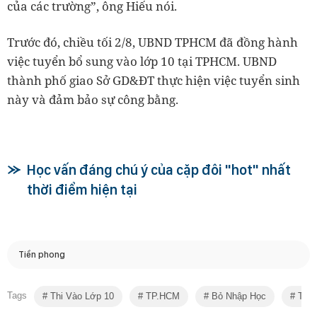
của các trường”, ông Hiếu nói.
Trước đó, chiều tối 2/8, UBND TPHCM đã đồng hành
việc tuyển bổ sung vào lớp 10 tại TPHCM. UBND
thành phố giao Sở GD&ĐT thực hiện việc tuyển sinh
này và đảm bảo sự công bằng.
Học vấn đáng chú ý của cặp đôi "hot" nhất
thời điểm hiện tại
Tiền phong
Tags
Thi Vào Lớp 10
TP.HCM
Bỏ Nhập Học
Tuyể