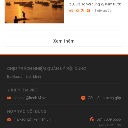
21,80% so với cùng kỳ năm trước.
ĂN - CHƠI - ĐI
-
5 giờ trước
Xem thêm
CHỊU TRÁCH NHIỆM QUẢN LÝ NỘI DUNG
Bà Nguyễn Bích Minh
Ý KIẾN BÀI VIẾT
bandoc@kenh14.vn
Câu hỏi thường gặp
HỢP TÁC NỘI DUNG
marketing@kenh14.vn
024 7309 5555