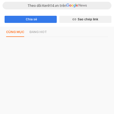
Theo dõi Kenh14.vn trên
Chia sẻ
Sao chép link
CÙNG MỤC
ĐANG HOT