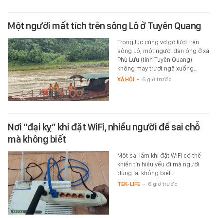
Một người mất tích trên sông Lô ở Tuyên Quang
Trong lúc cùng vợ gỡ lưới trên
sông Lô, một người đàn ông ở xã
Phù Lưu (tỉnh Tuyên Quang)
không may trượt ngã xuống…
XÃ HỘI
-
6 giờ trước
Nơi “đại kỵ” khi đặt WiFi, nhiều người để sai chỗ
mà không biết
Một sai lầm khi đặt WiFi có thể
khiến tín hiệu yếu đi mà người
dùng lại không biết.
TEK-LIFE
-
6 giờ trước