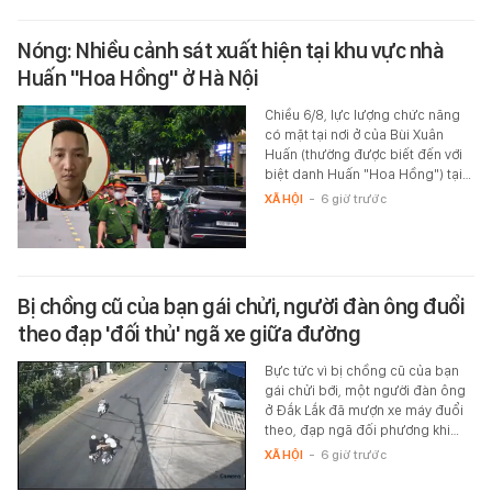
Nóng: Nhiều cảnh sát xuất hiện tại khu vực nhà
Huấn "Hoa Hồng" ở Hà Nội
Chiều 6/8, lực lượng chức năng
có mặt tại nơi ở của Bùi Xuân
Huấn (thường được biết đến với
biệt danh Huấn "Hoa Hồng") tại…
XÃ HỘI
-
6 giờ trước
Bị chồng cũ của bạn gái chửi, người đàn ông đuổi
theo đạp 'đối thủ' ngã xe giữa đường
Bực tức vì bị chồng cũ của bạn
gái chửi bới, một người đàn ông
ở Đắk Lắk đã mượn xe máy đuổi
theo, đạp ngã đối phương khi…
XÃ HỘI
-
6 giờ trước