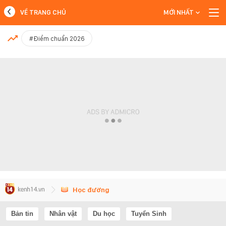
VỀ TRANG CHỦ
MỚI NHẤT
MỚI NHẤT
#Điểm chuẩn 2026
Xem thêm
Học đường
Bản tin
Nhân vật
Du học
Tuyển Sinh