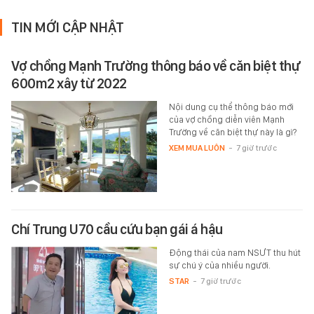
TIN MỚI CẬP NHẬT
Vợ chồng Mạnh Trường thông báo về căn biệt thự
600m2 xây từ 2022
Nội dung cụ thể thông báo mới
của vợ chồng diễn viên Mạnh
Trường về căn biệt thự này là gì?
XEM MUA LUÔN
-
7 giờ trước
Chí Trung U70 cầu cứu bạn gái á hậu
Động thái của nam NSƯT thu hút
sự chú ý của nhiều người.
STAR
-
7 giờ trước