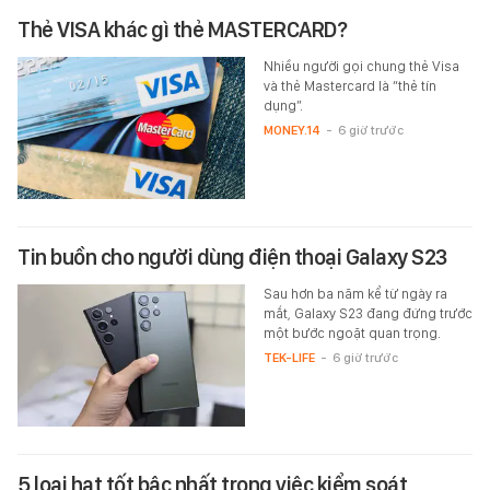
Thẻ VISA khác gì thẻ MASTERCARD?
Nhiều người gọi chung thẻ Visa
và thẻ Mastercard là “thẻ tín
dụng”.
MONEY.14
-
6 giờ trước
Tin buồn cho người dùng điện thoại Galaxy S23
Sau hơn ba năm kể từ ngày ra
mắt, Galaxy S23 đang đứng trước
một bước ngoặt quan trọng.
TEK-LIFE
-
6 giờ trước
5 loại hạt tốt bậc nhất trong việc kiểm soát