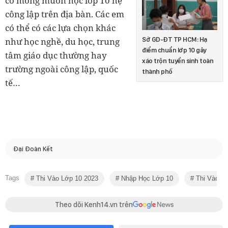
có mong muốn học lớp 10 hệ
công lập trên địa bàn. Các em
có thể có các lựa chọn khác
Sở GD-ĐT TP HCM: Hạ
như học nghề, du học, trung
điểm chuẩn lớp 10 gây
tâm giáo dục thường hay
xáo trộn tuyển sinh toàn
trường ngoài công lập, quốc
thành phố
tế…
Đại Đoàn Kết
Tags
Thi Vào Lớp 10 2023
Nhập Học Lớp 10
Thi Vào L
Theo dõi Kenh14.vn trên