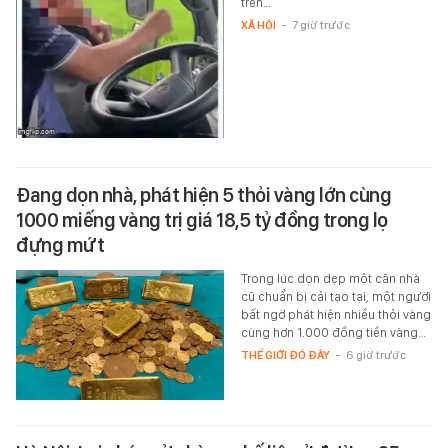
trên…
XÃ HỘI
-
7 giờ trước
Đang dọn nhà, phát hiện 5 thỏi vàng lớn cùng
1000 miếng vàng trị giá 18,5 tỷ đồng trong lọ
đựng mứt
Trong lúc dọn dẹp một căn nhà
cũ chuẩn bị cải tạo tại, một người
bất ngờ phát hiện nhiều thỏi vàng
cùng hơn 1.000 đồng tiền vàng…
THẾ GIỚI ĐÓ ĐÂY
-
6 giờ trước