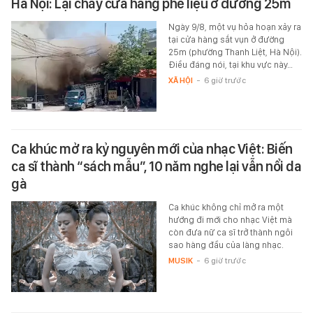
Hà Nội: Lại cháy cửa hàng phế liệu ở đường 25m
Ngày 9/8, một vụ hỏa hoạn xảy ra
tại cửa hàng sắt vụn ở đường
25m (phường Thanh Liệt, Hà Nội).
Điều đáng nói, tại khu vực này…
XÃ HỘI
-
6 giờ trước
Ca khúc mở ra kỷ nguyên mới của nhạc Việt: Biến
ca sĩ thành “sách mẫu”, 10 năm nghe lại vẫn nổi da
gà
Ca khúc không chỉ mở ra một
hướng đi mới cho nhạc Việt mà
còn đưa nữ ca sĩ trở thành ngôi
sao hàng đầu của làng nhạc.
MUSIK
-
6 giờ trước