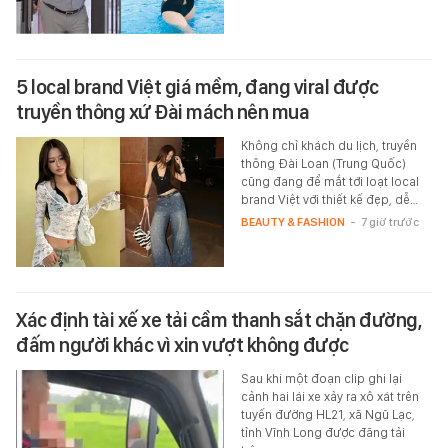
5 local brand Việt giá mềm, đang viral được
truyền thông xứ Đài mách nên mua
Không chỉ khách du lịch, truyền
thông Đài Loan (Trung Quốc)
cũng đang để mắt tới loạt local
brand Việt với thiết kế đẹp, dễ…
BEAUTY & FASHION
-
7 giờ trước
Xác định tài xế xe tải cầm thanh sắt chặn đường,
đấm người khác vì xin vượt không được
Sau khi một đoạn clip ghi lại
cảnh hai lái xe xảy ra xô xát trên
tuyến đường HL21, xã Ngũ Lạc,
tỉnh Vĩnh Long được đăng tải