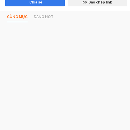
Chia sẻ
Sao chép link
CÙNG MỤC
ĐANG HOT