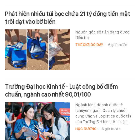
Phát hiện nhiều túi bọc chứa 21 tỷ đồng tiền mặt
trôi dạt vào bờ biển
Nguồn gốc số tiền đang được
điều tra.
THẾ GIỚI ĐÓ ĐÂY
-
6 giờ trước
Trường Đại học Kinh tế - Luật công bố điểm
chuẩn, ngành cao nhất 90,01/100
Ngành Kinh doanh quốc tế
(chuyên ngành Quản lý chuỗi
cung ứng và Logistics quốc tế)
của Trường ĐH Kinh tế - Luật…
HỌC ĐƯỜNG
-
6 giờ trước