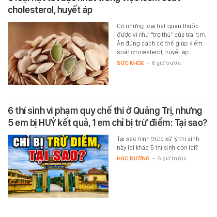
cholesterol, huyết áp
Có những loại hạt quen thuộc
được ví như "trợ thủ" của trái tim.
Ăn đúng cách có thể giúp kiểm
soát cholesterol, huyết áp.
SỨC KHỎE
-
6 giờ trước
6 thí sinh vi phạm quy chế thi ở Quảng Trị, nhưng
5 em bị HUỶ kết quả, 1 em chỉ bị trừ điểm: Tại sao?
Tại sao hình thức xử lý thí sinh
này lại khác 5 thí sinh còn lại?
HỌC ĐƯỜNG
-
6 giờ trước