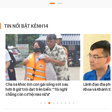
TIN NỔI BẬT KÊNH14
Cha òa khóc ôm con gái sống sót sau
Lãnh đạo địa phư
hơn 8 giờ trôi dạt trên biển: "Tôi nghĩ
Khoa và Khánh S
chẳng còn cơ hội nào nữa"