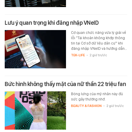
Lưu ý quan trọng khi đăng nhập VNeID
Cơ quan chức năng vừa lý giải về
lỗi "Tài khoản không khớp thông
tin tại Cơ sở dữ liệu dân cư" khi
đăng nhập VNeID và hướng dẫn…
TEK-LIFE
-
2 giờ trước
Bức hình không thấy mặt của nữ thần 22 triệu fan
Bóng lưng của mỹ nhân này đủ
sức gây thương nhớ.
BEAUTY & FASHION
-
2 giờ trước