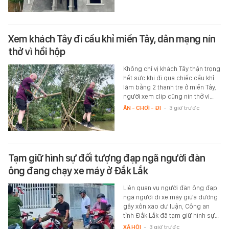
Xem khách Tây đi cầu khỉ miền Tây, dân mạng nín
thở vì hồi hộp
Không chỉ vị khách Tây thận trọng
hết sức khi đi qua chiếc cầu khỉ
làm bằng 2 thanh tre ở miền Tây,
người xem clip cũng nín thở vì…
ĂN - CHƠI - ĐI
-
3 giờ trước
Tạm giữ hình sự đối tượng đạp ngã người đàn
ông đang chạy xe máy ở Đắk Lắk
Liên quan vụ người đàn ông đạp
ngã người đi xe máy giữa đường
gây xôn xao dư luận, Công an
tỉnh Đắk Lắk đã tạm giữ hình sự…
XÃ HỘI
-
3 giờ trước