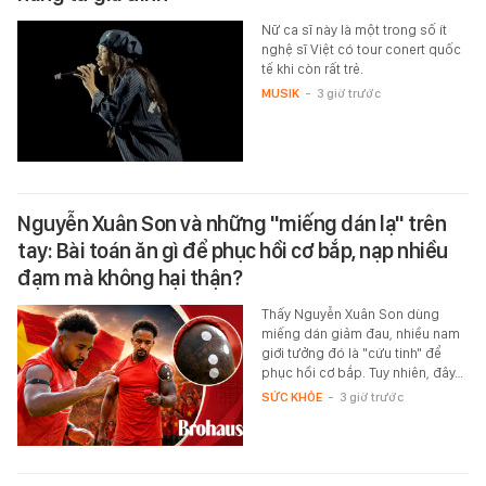
Nữ ca sĩ này là một trong số ít
nghệ sĩ Việt có tour conert quốc
tế khi còn rất trẻ.
MUSIK
-
3 giờ trước
Nguyễn Xuân Son và những "miếng dán lạ" trên
tay: Bài toán ăn gì để phục hồi cơ bắp, nạp nhiều
đạm mà không hại thận?
Thấy Nguyễn Xuân Son dùng
miếng dán giảm đau, nhiều nam
giới tưởng đó là "cứu tinh" để
phục hồi cơ bắp. Tuy nhiên, đây…
SỨC KHỎE
-
3 giờ trước