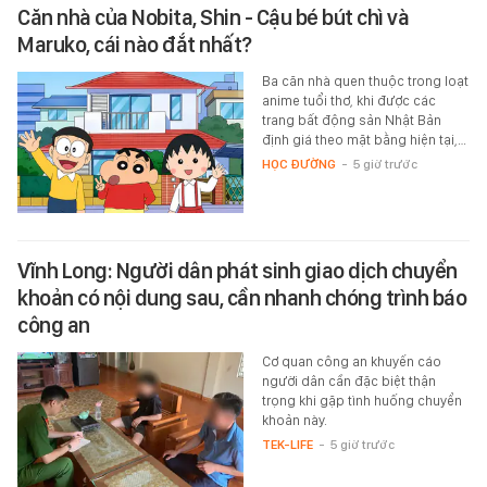
Căn nhà của Nobita, Shin - Cậu bé bút chì và
Maruko, cái nào đắt nhất?
Ba căn nhà quen thuộc trong loạt
anime tuổi thơ, khi được các
trang bất động sản Nhật Bản
định giá theo mặt bằng hiện tại,…
HỌC ĐƯỜNG
-
5 giờ trước
Vĩnh Long: Người dân phát sinh giao dịch chuyển
khoản có nội dung sau, cần nhanh chóng trình báo
công an
Cơ quan công an khuyến cáo
người dân cần đặc biệt thận
trọng khi gặp tình huống chuyển
khoản này.
TEK-LIFE
-
5 giờ trước