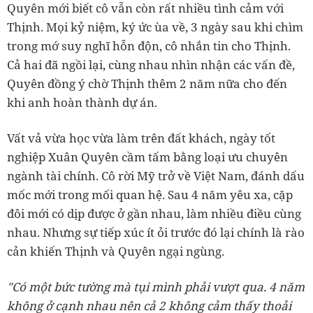
Quyên mới biết cô vẫn còn rất nhiều tình cảm với
Thịnh. Mọi kỷ niệm, ký ức ùa về, 3 ngày sau khi chìm
trong mớ suy nghĩ hỗn độn, cô nhắn tin cho Thịnh.
Cả hai đã ngồi lại, cùng nhau nhìn nhận các vấn đề,
Quyên đồng ý chờ Thịnh thêm 2 năm nữa cho đến
khi anh hoàn thành dự án.
Vất vả vừa học vừa làm trên đất khách, ngày tốt
nghiệp Xuân Quyên cầm tấm bằng loại ưu chuyên
ngành tài chính. Cô rời Mỹ trở về Việt Nam, đánh dấu
mốc mới trong mối quan hệ. Sau 4 năm yêu xa, cặp
đôi mới có dịp được ở gần nhau, làm nhiều điều cùng
nhau. Nhưng sự tiếp xúc ít ỏi trước đó lại chính là rào
cản khiến Thịnh và Quyên ngại ngùng.
"Có một bức tường mà tụi mình phải vượt qua. 4 năm
không ở cạnh nhau nên cả 2 không cảm thấy thoải