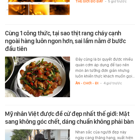
THẾ GIỚI ĐÓ ĐÂY
-
5 giờ trước
Cùng 1 công thức, tại sao thịt rang cháy cạnh
ngoài hàng luôn ngon hơn, sai lầm nằm ở bước
đầu tiên
Đây cũng là bí quyết được nhiều
quán cơm áp dụng để tạo nên
món ăn tưởng đơn giản nhưng
luôn khiến thực khách muốn gọi…
ĂN - CHƠI - ĐI
-
4 giờ trước
Mỹ nhân Việt được đề cử đẹp nhất thế giới: Mặt
sang không góc chết, dáng chuẩn không phải bàn
Nhan sắc của người đẹp này
ngày càng thăng hạng, xuất hiện