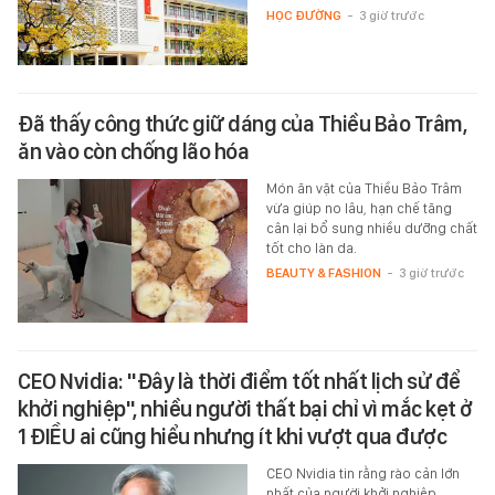
HỌC ĐƯỜNG
-
3 giờ trước
Đã thấy công thức giữ dáng của Thiều Bảo Trâm,
ăn vào còn chống lão hóa
Món ăn vặt của Thiều Bảo Trâm
vừa giúp no lâu, hạn chế tăng
cân lại bổ sung nhiều dưỡng chất
tốt cho làn da.
BEAUTY & FASHION
-
3 giờ trước
CEO Nvidia: "Đây là thời điểm tốt nhất lịch sử để
khởi nghiệp", nhiều người thất bại chỉ vì mắc kẹt ở
1 ĐIỀU ai cũng hiểu nhưng ít khi vượt qua được
CEO Nvidia tin rằng rào cản lớn
nhất của người khởi nghiệp