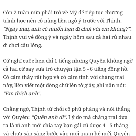
Còn 2 tuần nữa phải trở về Mỹ để tiếp tục chương
trình học nên cô nàng liền ngỏ ý trước với Thịnh:
"Ngày mai, anh có muốn hẹn đi chơi với em không?"
.
Thịnh vui vẻ đồng ý và ngày hôm sau cả hai rủ nhau
đi chơi cầu lông.
Cứ nghĩ cuộc hẹn chỉ 1 tiếng nhưng Quyên không ngờ
cả hai cứ say sưa trò chuyện tận 5 - 6 tiếng đồng hồ.
Cô cảm thấy rất hợp và có cảm tình với chàng trai
này, liền viết một dòng chữ lên tờ giấy, ghi nắn nót:
"Em thích anh".
Chẳng ngờ, Thịnh từ chối cô phũ phàng và nói thẳng
với Quyên:
“Quên anh đi”
. Lý do mà chàng trai đưa
ra là vì anh mới chia tay bạn gái cũ được 4 - 5 tháng
và chưa sẵn sàng bước vào mối quan hệ mới. Quyên