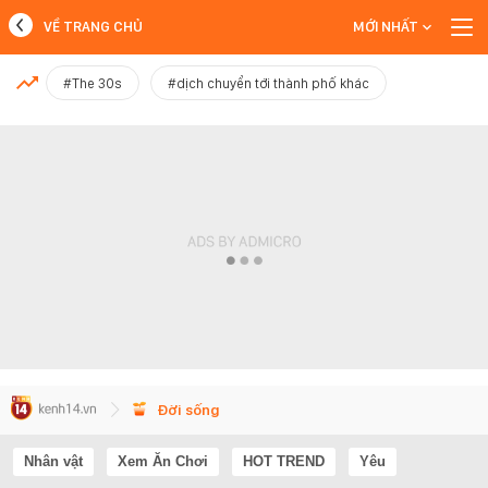
VỀ TRANG CHỦ
MỚI NHẤT
MỚI NHẤT
#The 30s
#dịch chuyển tới thành phố khác
Xem thêm
Đời sống
Nhân vật
Xem Ăn Chơi
HOT TREND
Yêu