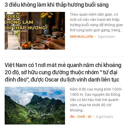
3 điều không làm khi thắp hương buổi sáng
Theo quan niệm dân gian, có
một số việc nên tránh khi thắp
hương buổi sáng để không gian
thờ cúng luôn gọn gàng, trang…
XEM MUA LUÔN
-
3 giờ trước
Việt Nam có 1 nơi mát mẻ quanh năm chỉ khoảng
20 độ, sở hữu cung đường thuộc nhóm "tứ đại
đỉnh đèo", được Oscar du lịch vinh danh liên tục
Nằm ở độ cao trung bình 1.000-
1.600 m, Cao nguyên đá Đồng
Văn có khí hậu mát mẻ quanh
năm, mùa hè nhiệt độ chỉ
khoảng…
ĂN - CHƠI - ĐI
-
2 giờ trước