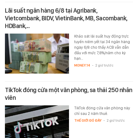
Lãi suất ngân hàng 6/8 tại Agribank,
Vietcombank, BIDV, VietinBank, MB, Sacombank,
HDBank,...
Khảo sát lãi suất huy động trực
tuyến niêm yết tại 34 ngân hàng
ngày 6/8 cho thấy ACB vẫn dẫn
đầu với mức 7,8%/năm cho kỳ
hạn…
MONEY.14
-
2 giờ trước
TikTok đóng cửa một văn phòng, sa thải 250 nhân
viên
TikTok đóng cửa văn phòng này
chỉ sau 2 năm thuê.
THẾ GIỚI ĐÓ ĐÂY
-
2 giờ trước