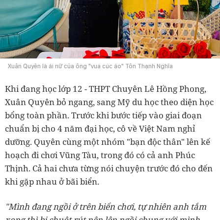
Xuân Quyên là ái nữ của ông "vua cúc áo" Tôn Thạnh Nghĩa
Khi đang học lớp 12 - THPT Chuyên Lê Hồng Phong,
Xuân Quyên bỏ ngang, sang Mỹ du học theo diện học
bổng toàn phần. Trước khi bước tiếp vào giai đoạn
chuẩn bị cho 4 năm đại học, cô về Việt Nam nghỉ
dưỡng. Quyên cùng một nhóm "bạn độc thân" lên kế
hoạch đi chơi Vũng Tàu, trong đó có cả anh Phúc
Thịnh. Cả hai chưa từng nói chuyện trước đó cho đến
khi gặp nhau ở bãi biển.
"Mình đang ngồi ở trên biển chơi, tự nhiên anh tắm
xong thì bị chuột rút nên lên ngồi chung với mình.