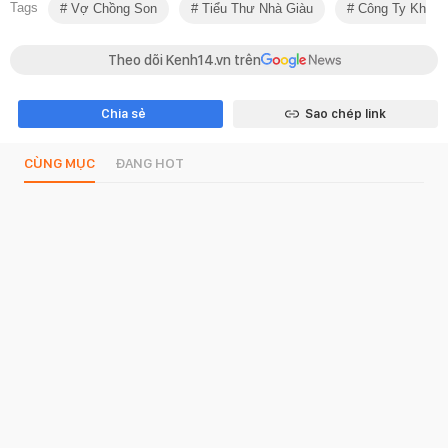
Tags
Vợ Chồng Son
Tiểu Thư Nhà Giàu
Công Ty Khởi 
Theo dõi Kenh14.vn trên
Chia sẻ
Sao chép link
CÙNG MỤC
ĐANG HOT