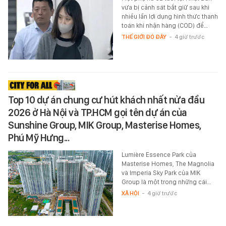
vừa bị cảnh sát bắt giữ sau khi
nhiều lần lợi dụng hình thức thanh
toán khi nhận hàng (COD) để…
THẾ GIỚI ĐÓ ĐÂY
-
4 giờ trước
Top 10 dự án chung cư hút khách nhất nửa đầu
2026 ở Hà Nội và TP.HCM gọi tên dự án của
Sunshine Group, MIK Group, Masterise Homes,
Phú Mỹ Hưng...
Lumière Essence Park của
Masterise Homes, The Magnolia
và Imperia Sky Park của MIK
Group là một trong những cái…
XÃ HỘI
-
4 giờ trước