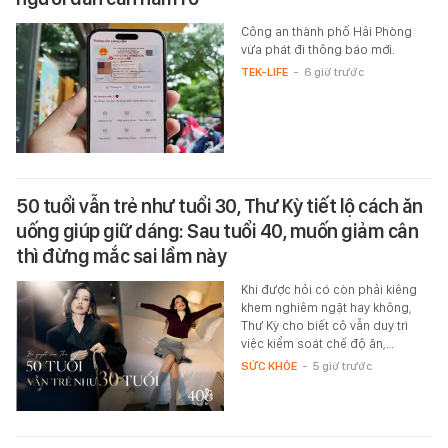
Công an thành phố Hải Phòng
vừa phát đi thông báo mới.
TEK-LIFE
-
6 giờ trước
50 tuổi vẫn trẻ như tuổi 30, Thư Kỳ tiết lộ cách ăn
uống giúp giữ dáng: Sau tuổi 40, muốn giảm cân
thì đừng mắc sai lầm này
Khi được hỏi có còn phải kiêng
khem nghiêm ngặt hay không,
Thư Kỳ cho biết cô vẫn duy trì
việc kiểm soát chế độ ăn,…
SỨC KHỎE
-
5 giờ trước