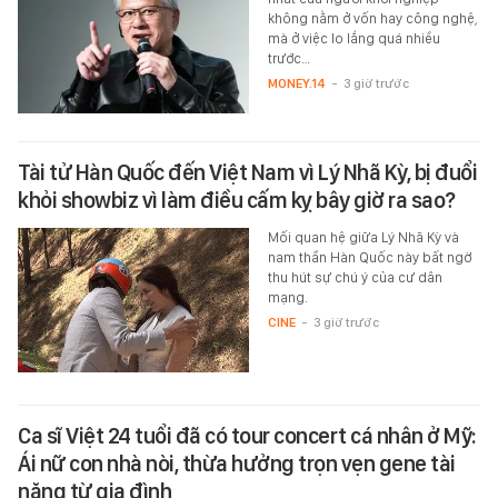
không nằm ở vốn hay công nghệ,
mà ở việc lo lắng quá nhiều
trước…
MONEY.14
-
3 giờ trước
Tài tử Hàn Quốc đến Việt Nam vì Lý Nhã Kỳ, bị đuổi
khỏi showbiz vì làm điều cấm kỵ bây giờ ra sao?
Mối quan hệ giữa Lý Nhã Kỳ và
nam thần Hàn Quốc này bất ngờ
thu hút sự chú ý của cư dân
mạng.
CINE
-
3 giờ trước
Ca sĩ Việt 24 tuổi đã có tour concert cá nhân ở Mỹ:
Ái nữ con nhà nòi, thừa hưởng trọn vẹn gene tài
năng từ gia đình