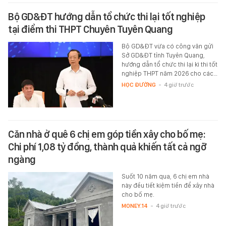
Bộ GD&ĐT hướng dẫn tổ chức thi lại tốt nghiệp
tại điểm thi THPT Chuyên Tuyên Quang
Bộ GD&ĐT vừa có công văn gửi
Sở GD&ĐT tỉnh Tuyên Quang,
hướng dẫn tổ chức thi lại kì thi tốt
nghiệp THPT năm 2026 cho các…
HỌC ĐƯỜNG
-
4 giờ trước
Căn nhà ở quê 6 chị em góp tiền xây cho bố mẹ:
Chi phí 1,08 tỷ đồng, thành quả khiến tất cả ngỡ
ngàng
Suốt 10 năm qua, 6 chị em nhà
này đều tiết kiệm tiền để xây nhà
cho bố mẹ.
MONEY.14
-
4 giờ trước