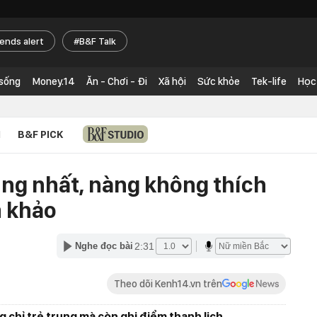
rends alert
B&F Talk
 sống
Money.14
Ăn - Chơi - Đi
Xã hội
Sức khỏe
Tek-life
Học
N
B&F PICK
rung nhất, nàng không thích
 khảo
2:31
Nghe đọc bài
Theo dõi Kenh14.vn trên
 chỉ trẻ trung mà còn ghi điểm thanh lịch.