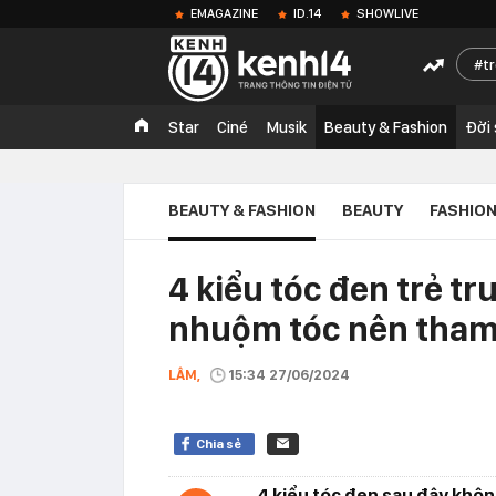
EMAGAZINE
ID.14
SHOWLIVE
t
Star
Ciné
Musik
Beauty & Fashion
Đời
BEAUTY & FASHION
BEAUTY
FASHIO
4 kiểu tóc đen trẻ t
nhuộm tóc nên tham
LÂM,
15:34 27/06/2024
Chia sẻ
4 kiểu tóc đen sau đây không