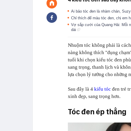
Ai bảo tóc đen là nhàm chán, Suz
Chỉ thích để màu tóc đen, chị em h
Vợ sắp cưới của Quang Hải: Mỗi n
dài
Nhuộm tóc không phải là cách 
nàng không thích "đụng chạm" 
tuổi khi chọn kiểu tóc đen ph
sang trọng, thanh lịch và khô
lựa chọn lý tưởng cho những m
Sau đây là 4
kiểu tóc
đen trẻ t
xinh đẹp, sang trọng hơn.
Tóc đen ép thẳng