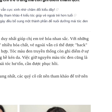
y vẫn cực xinh nhờ chăm đổi kiểu đây!
ãy tham khảo 4 kiểu tóc giúp vẻ ngoài trẻ hơn tuổi
gày đều bổ sung một thành phần để nuôi dưỡng mái tóc đen
duy nhất giúp chị em trẻ hóa nhan sắc. Với những
nhiều hóa chất, vẻ ngoài vẫn có thể được "hack"
ù hợp. Tóc màu đen truyền thống còn ghi điểm ở sự
ng hề kén da. Việc giữ nguyên màu tóc đen cũng là
ái tóc hư tổn, cần được phục hồi.
rung nhất, các quý cô rất nên tham khảo để trở nên