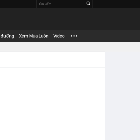
 đường
Xem Mua Luôn
Video