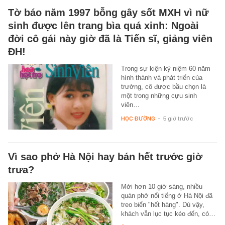
Tờ báo năm 1997 bỗng gây sốt MXH vì nữ
sinh được lên trang bìa quá xinh: Ngoài
đời cô gái này giờ đã là Tiến sĩ, giảng viên
ĐH!
Trong sự kiện kỷ niệm 60 năm
hình thành và phát triển của
trường, cô được bầu chọn là
một trong những cựu sinh
viên…
HỌC ĐƯỜNG
-
5 giờ trước
Vì sao phở Hà Nội hay bán hết trước giờ
trưa?
Mới hơn 10 giờ sáng, nhiều
quán phở nổi tiếng ở Hà Nội đã
treo biển "hết hàng". Dù vậy,
khách vẫn lục tục kéo đến, có…