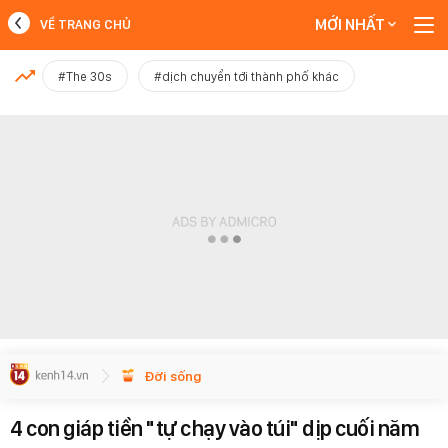
MỚI NHẤT
VỀ TRANG CHỦ
MỚI NHẤT
#The 30s
#dịch chuyển tới thành phố khác
Xem thêm
Đời sống
4 con giáp tiền "tự chạy vào túi" dịp cuối năm