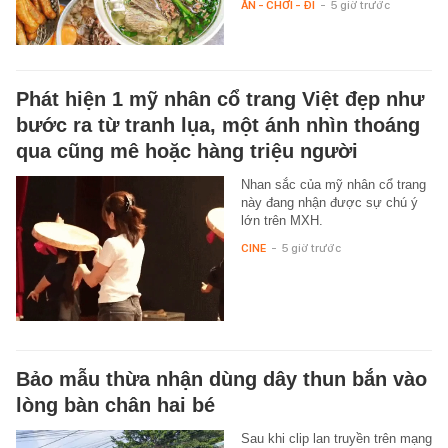
ĂN - CHƠI - ĐI
-
5 giờ trước
Phát hiện 1 mỹ nhân cổ trang Việt đẹp như
bước ra từ tranh lụa, một ánh nhìn thoáng
qua cũng mê hoặc hàng triệu người
Nhan sắc của mỹ nhân cổ trang
này đang nhận được sự chú ý
lớn trên MXH.
CINE
-
5 giờ trước
Bảo mẫu thừa nhận dùng dây thun bắn vào
lòng bàn chân hai bé
Sau khi clip lan truyền trên mạng