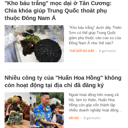
"Kho báu trắng" mọc dại ở Tân Cương:
Chìa khóa giúp Trung Quốc thoát phụ
thuộc Đông Nam Á
"Kho báu trắng" dưới dãy Thiên
Sơn có thể giúp Trung Quốc
giảm phụ thuộc vào cao su của
Đông Nam Á như thế nào?
THẾ GIỚI ĐÓ ĐÂY
-
6 giờ trước
Nhiều công ty của "Huấn Hoa Hồng" không
còn hoạt động tại địa chỉ đã đăng ký
Ngoài hoạt động trên mạng xã
hội, làm từ thiện, Huấn Hoa
Hồng còn góp vốn thành lập
nhiều doanh nghiệp hoạt động…
XÃ HỘI
-
6 giờ trước