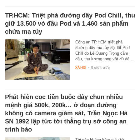
TP.HCM: Triệt phá đường dây Pod Chill, thu
giữ 13.500 vỏ đầu Pod và 1.460 sản phẩm
chứa ma túy
Công an TP.HCM triệt phá
đường dây ma túy đội lốt Pod
Chill do Lê Quang Trọng cầm
đầu, thu lượng tang vật đủ để…
XÃ HỘI
-
5 giờ trước
Phát hiện cọc tiền buộc dây chun nhiều
mệnh giá 500k, 200k… ở đoạn đường
không có camera giám sát, Trần Ngọc Hà
SN 1992 lập tức tới thẳng trụ sở công an
trình báo
Tài sản không kèm giấy tờ,