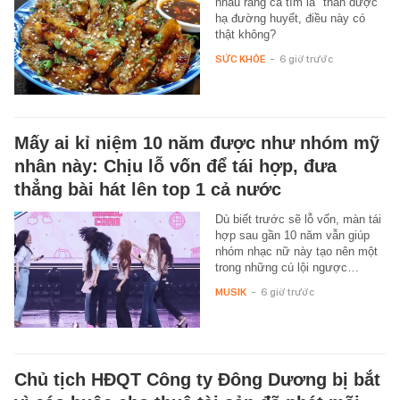
nhau rằng cà tím là "thần dược"
hạ đường huyết, điều này có
thật không?
SỨC KHỎE
-
6 giờ trước
Mấy ai kỉ niệm 10 năm được như nhóm mỹ
nhân này: Chịu lỗ vốn để tái hợp, đưa
thẳng bài hát lên top 1 cả nước
Dù biết trước sẽ lỗ vốn, màn tái
hợp sau gần 10 năm vẫn giúp
nhóm nhạc nữ này tạo nên một
trong những cú lội ngược…
MUSIK
-
6 giờ trước
Chủ tịch HĐQT Công ty Đông Dương bị bắt