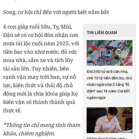
Song, cơ hội chỉ đến với người biết nắm bắt
4 con giáp tuổi Sửu, Tỵ, Mùi,
TIN LIÊN QUAN
Dậu sẽ có cơ hội đón nhận cơn
mưa tài lộc cuối năm 2025, với
tiền bạc vào như nước, đủ sức
mua nhà, sắm xe và tích lũy
tài sản lớn. Tuy nhiên, bên
Đòi 350 tỷ và 6 căn nhà,
cạnh vận may trời ban, sự nỗ
chê 10 tỷ tiền đền bù, chủ
lực, kiến thức và thái độ chủ
nhân ngôi nhà 3 tầng "lỗ
đậm" sau 14 năm: Cái kết
động mới là chìa khóa giúp họ
ngậm ngùi
biến vận số thành thành quả
thực tế.
*Thông tin chỉ mang tính tham
khảo, chiêm nghiệm.
Chăm ông 5 năm, cháu