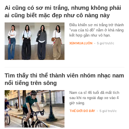
Ai cũng có sơ mi trắng, nhưng không phải
ai cũng biết mặc đẹp như cô nàng này
Điều khiến sơ mi trắng trở thành
"vua của tủ đồ" nằm ở khả năng
kết hợp gần như vô hạn.
XEM MUA LUÔN
-
5 giờ trước
Tìm thấy thi thể thành viên nhóm nhạc nam
nổi tiếng trên sông
Nam ca sĩ 46 tuổi đã mất tích
sau khi ra ngoài đạp xe vào 4
giờ sáng.
THẾ GIỚI ĐÓ ĐÂY
-
5 giờ trước