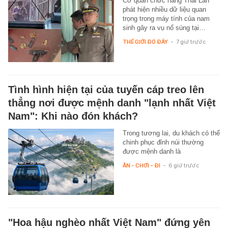
Cơ quan chức năng Thái Lan
phát hiện nhiều dữ liệu quan
trọng trong máy tính của nam
sinh gây ra vụ nổ súng tại…
THẾ GIỚI ĐÓ ĐÂY
-
7 giờ trước
Tình hình hiện tại của tuyến cáp treo lên
thẳng nơi được mệnh danh "lạnh nhất Việt
Nam": Khi nào đón khách?
Trong tương lai, du khách có thể
chinh phục đỉnh núi thường
được mệnh danh là
ĂN - CHƠI - ĐI
-
6 giờ trước
"Hoa hậu nghèo nhất Việt Nam" đứng yên