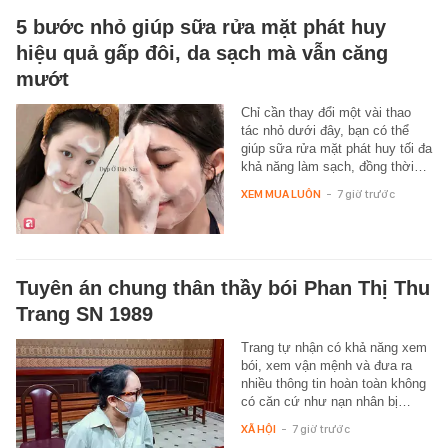
5 bước nhỏ giúp sữa rửa mặt phát huy
hiệu quả gấp đôi, da sạch mà vẫn căng
mướt
Chỉ cần thay đổi một vài thao
tác nhỏ dưới đây, bạn có thể
giúp sữa rửa mặt phát huy tối đa
khả năng làm sạch, đồng thời…
XEM MUA LUÔN
-
7 giờ trước
Tuyên án chung thân thầy bói Phan Thị Thu
Trang SN 1989
Trang tự nhận có khả năng xem
bói, xem vận mệnh và đưa ra
nhiều thông tin hoàn toàn không
có căn cứ như nạn nhân bị…
XÃ HỘI
-
7 giờ trước