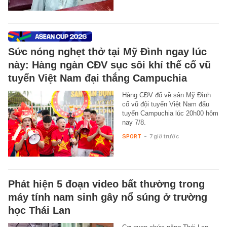
Sức nóng nghẹt thở tại Mỹ Đình ngay lúc
này: Hàng ngàn CĐV sục sôi khí thế cổ vũ
tuyển Việt Nam đại thắng Campuchia
Hàng CĐV đổ về sân Mỹ Đình
cổ vũ đội tuyển Việt Nam đấu
tuyển Campuchia lúc 20h00 hôm
nay 7/8.
SPORT
-
7 giờ trước
Phát hiện 5 đoạn video bất thường trong
máy tính nam sinh gây nổ súng ở trường
học Thái Lan