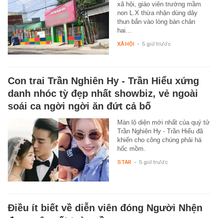
xã hội, giáo viên trường mầm
non L.X thừa nhận dùng dây
thun bắn vào lòng bàn chân
hai…
XÃ HỘI
-
5 giờ trước
Con trai Trần Nghiên Hy - Trần Hiểu xứng
danh nhóc tỳ đẹp nhất showbiz, vẻ ngoài
soái ca ngời ngời ăn đứt cả bố
Màn lộ diện mới nhất của quý tử
Trần Nghiên Hy - Trần Hiểu đã
khiến cho công chúng phải há
hốc mồm.
STAR
-
5 giờ trước
Điều ít biết về diễn viên đóng Người Nhện