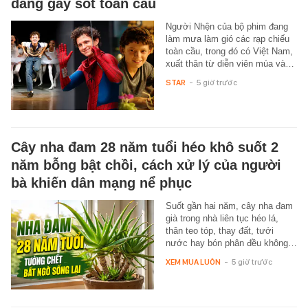
đang gây sốt toàn cầu
Người Nhện của bộ phim đang
làm mưa làm gió các rạp chiếu
toàn cầu, trong đó có Việt Nam,
xuất thân từ diễn viên múa và…
STAR
-
5 giờ trước
Cây nha đam 28 năm tuổi héo khô suốt 2
năm bỗng bật chồi, cách xử lý của người
bà khiến dân mạng nể phục
Suốt gần hai năm, cây nha đam
già trong nhà liên tục héo lá,
thân teo tóp, thay đất, tưới
nước hay bón phân đều không…
XEM MUA LUÔN
-
5 giờ trước