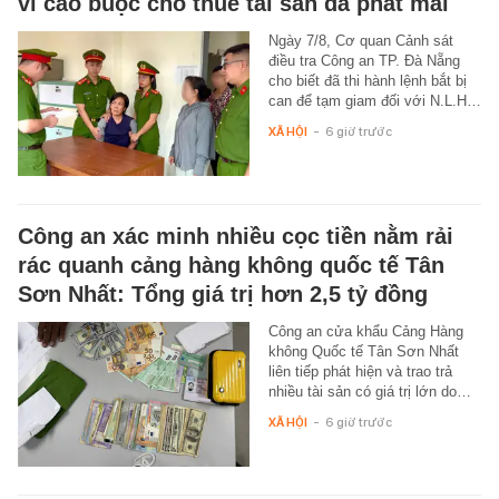
vì cáo buộc cho thuê tài sản đã phát mãi
Ngày 7/8, Cơ quan Cảnh sát
điều tra Công an TP. Đà Nẵng
cho biết đã thi hành lệnh bắt bị
can để tạm giam đối với N.L.H…
XÃ HỘI
-
6 giờ trước
Công an xác minh nhiều cọc tiền nằm rải
rác quanh cảng hàng không quốc tế Tân
Sơn Nhất: Tổng giá trị hơn 2,5 tỷ đồng
Công an cửa khẩu Cảng Hàng
không Quốc tế Tân Sơn Nhất
liên tiếp phát hiện và trao trả
nhiều tài sản có giá trị lớn do…
XÃ HỘI
-
6 giờ trước