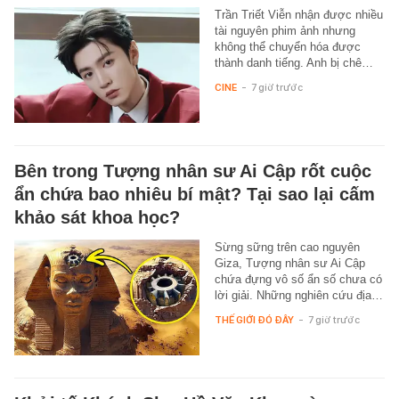
Trần Triết Viễn nhận được nhiều
tài nguyên phim ảnh nhưng
không thể chuyển hóa được
thành danh tiếng. Anh bị chê…
CINE
-
7 giờ trước
Bên trong Tượng nhân sư Ai Cập rốt cuộc
ẩn chứa bao nhiêu bí mật? Tại sao lại cấm
khảo sát khoa học?
Sừng sững trên cao nguyên
Giza, Tượng nhân sư Ai Cập
chứa đựng vô số ẩn số chưa có
lời giải. Những nghiên cứu địa…
THẾ GIỚI ĐÓ ĐÂY
-
7 giờ trước