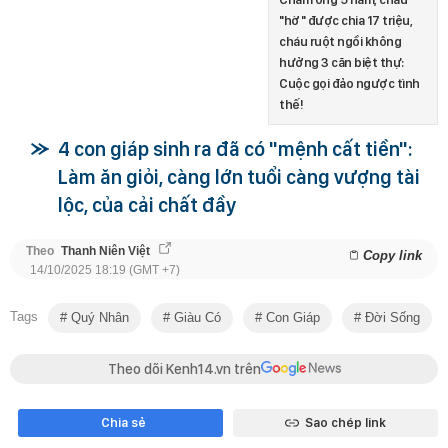
"hờ" được chia 17 triệu,
cháu ruột ngồi không
hưởng 3 căn biệt thự:
Cuộc gọi đảo ngược tình
thế!
4 con giáp sinh ra đã có "mệnh cất tiền":
Làm ăn giỏi, càng lớn tuổi càng vượng tài
lộc, của cải chất đầy
Theo
Thanh Niên Việt
Copy link
14/10/2025 18:19 (GMT +7)
Tags
Quý Nhân
Giàu Có
Con Giáp
Đời Sống
Theo dõi Kenh14.vn trên
Chia sẻ
Sao chép link