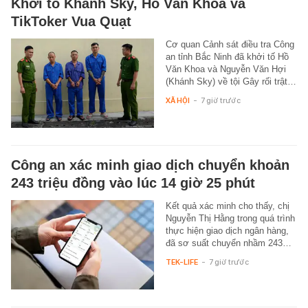
Khởi tố Khánh Sky, Hồ Văn Khoa và
TikToker Vua Quạt
Cơ quan Cảnh sát điều tra Công
an tỉnh Bắc Ninh đã khởi tố Hồ
Văn Khoa và Nguyễn Văn Hợi
(Khánh Sky) về tội Gây rối trật…
XÃ HỘI
-
7 giờ trước
Công an xác minh giao dịch chuyển khoản
243 triệu đồng vào lúc 14 giờ 25 phút
Kết quả xác minh cho thấy, chị
Nguyễn Thị Hằng trong quá trình
thực hiện giao dịch ngân hàng,
đã sơ suất chuyển nhầm 243…
TEK-LIFE
-
7 giờ trước