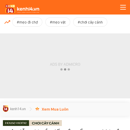
MỚI NHẤT
#mẹo đi chợ
#mẹo vặt
#chơi cây cảnh
Xem thêm
Xem Mua Luôn