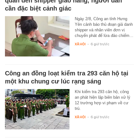
quan đến shipper giao hàng, người dân
cần đặc biệt cảnh giác
Ngày 2/8, Công an tỉnh Hưng
Yên cảnh báo thủ đoạn giả danh
shipper và nhân viên đơn vị
chuyển phát để lừa đảo chiếm…
XÃ HỘI
-
6 giờ trước
Công an đồng loạt kiểm tra 293 căn hộ tại
một khu chung cư lúc rạng sáng
Khi kiểm tra 293 căn hộ, công
an phát hiện lập biên bản xử lý
12 trường hợp vi phạm về cư
trú.
XÃ HỘI
-
6 giờ trước