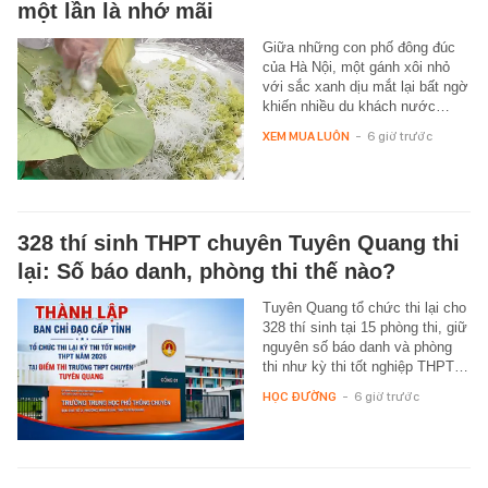
một lần là nhớ mãi
Giữa những con phố đông đúc
của Hà Nội, một gánh xôi nhỏ
với sắc xanh dịu mắt lại bất ngờ
khiến nhiều du khách nước…
XEM MUA LUÔN
-
6 giờ trước
328 thí sinh THPT chuyên Tuyên Quang thi
lại: Số báo danh, phòng thi thế nào?
Tuyên Quang tổ chức thi lại cho
328 thí sinh tại 15 phòng thi, giữ
nguyên số báo danh và phòng
thi như kỳ thi tốt nghiệp THPT…
HỌC ĐƯỜNG
-
6 giờ trước