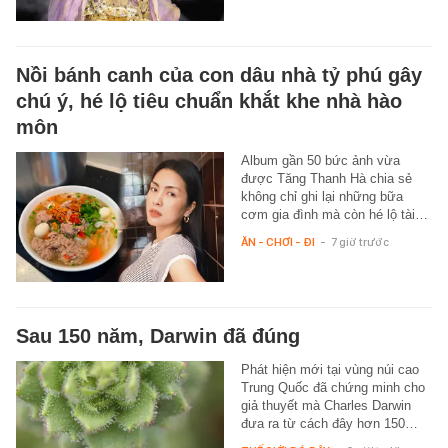
Nồi bánh canh của con dâu nhà tỷ phú gây
chú ý, hé lộ tiêu chuẩn khắt khe nhà hào
môn
Album gần 50 bức ảnh vừa
được Tăng Thanh Hà chia sẻ
không chỉ ghi lại những bữa
cơm gia đình mà còn hé lộ tài…
ĂN - CHƠI - ĐI
-
7 giờ trước
Sau 150 năm, Darwin đã đúng
Phát hiện mới tại vùng núi cao
Trung Quốc đã chứng minh cho
giả thuyết mà Charles Darwin
đưa ra từ cách đây hơn 150…