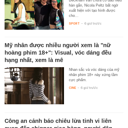
Beckham vẫn chưa có dấu hiệu
hàn gắn, Nicola Peltz bất ngờ
xuất hiện với tạo hình được
cho…
SPORT
-
6 giờ trước
Mỹ nhân được nhiều người xem là "nữ
hoàng phim 18+": Visual, vóc dáng đều
hạng nhất, xem là mê
Nhan sắc và vóc dáng của mỹ
nhân phim 18+ này xứng tầm
cực phẩm.
CINE
-
6 giờ trước
Công an cảnh báo chiêu lừa tinh vi liên