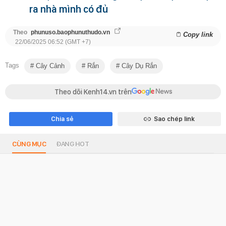
ra nhà mình có đủ
Theo
phunuso.baophunuthudo.vn
Copy link
22/06/2025 06:52 (GMT +7)
Tags
Cây Cảnh
Rắn
Cây Dụ Rắn
Theo dõi Kenh14.vn trên
Chia sẻ
Sao chép link
CÙNG MỤC
ĐANG HOT