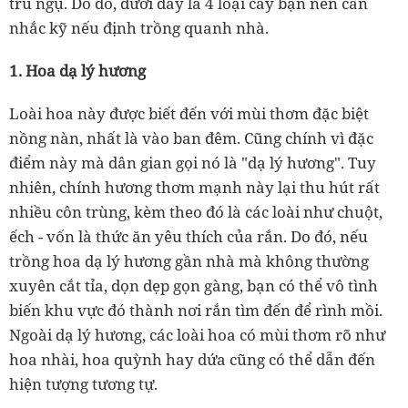
trú ngụ. Do đó, dưới đây là 4 loại cây bạn nên cân
nhắc kỹ nếu định trồng quanh nhà.
1. Hoa dạ lý hương
Loài hoa này được biết đến với mùi thơm đặc biệt
nồng nàn, nhất là vào ban đêm. Cũng chính vì đặc
điểm này mà dân gian gọi nó là "dạ lý hương". Tuy
nhiên, chính hương thơm mạnh này lại thu hút rất
nhiều côn trùng, kèm theo đó là các loài như chuột,
ếch
-
vốn là thức ăn yêu thích của rắn. Do đó, nếu
trồng hoa dạ lý hương gần nhà mà không thường
xuyên cắt tỉa, dọn dẹp gọn gàng, bạn có thể vô tình
biến khu vực đó thành nơi rắn tìm đến để rình mồi.
Ngoài dạ lý hương, các loài hoa có mùi thơm rõ như
hoa nhài, hoa quỳnh hay dứa cũng có thể dẫn đến
hiện tượng tương tự.