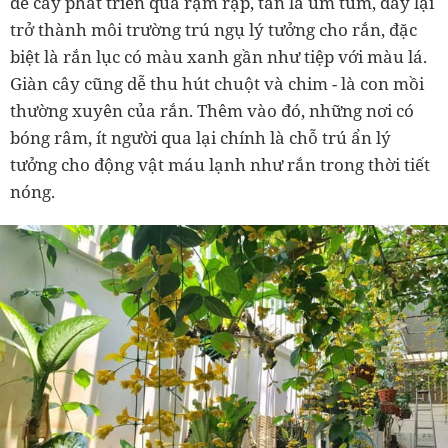
để cây phát triển quá rậm rạp, tán lá um tùm, đây lại
trở thành môi trường trú ngụ lý tưởng cho rắn, đặc
biệt là rắn lục có màu xanh gần như tiệp với màu lá.
Giàn cây cũng dễ thu hút chuột và chim
-
là con mồi
thường xuyên của rắn. Thêm vào đó, những nơi có
bóng râm, ít người qua lại chính là chỗ trú ẩn lý
tưởng cho động vật máu lạnh như rắn trong thời tiết
nóng.