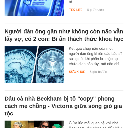
tới…
TEK-LIFE
-
6 giờ trước
Người đàn ông gần như không còn não vẫn
lấy vợ, có 2 con: Bí ẩn thách thức khoa học
Kết quả chụp não của một
người đàn ông khiến các bác sĩ
sửng sốt khi phần lớn hộp sọ
chứa dịch não tủy, mô não chỉ…
SỨC KHỎE
-
6 giờ trước
Dâu cả nhà Beckham bị tố "copy" phong
cách mẹ chồng - Victoria giữa sóng gió gia
tộc
Giữa lúc mối quan hệ với nhà