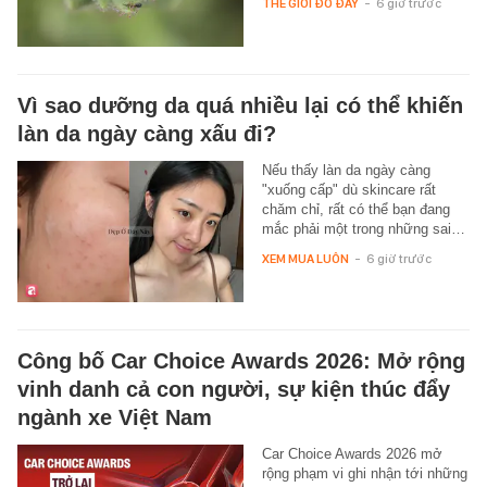
THẾ GIỚI ĐÓ ĐÂY
-
6 giờ trước
Vì sao dưỡng da quá nhiều lại có thể khiến
làn da ngày càng xấu đi?
Nếu thấy làn da ngày càng
"xuống cấp" dù skincare rất
chăm chỉ, rất có thể bạn đang
mắc phải một trong những sai…
XEM MUA LUÔN
-
6 giờ trước
Công bố Car Choice Awards 2026: Mở rộng
vinh danh cả con người, sự kiện thúc đẩy
ngành xe Việt Nam
Car Choice Awards 2026 mở
rộng phạm vi ghi nhận tới những