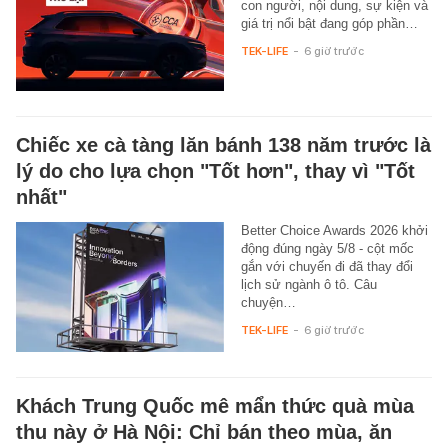
con người, nội dung, sự kiện và
giá trị nổi bật đang góp phần…
TEK-LIFE
-
6 giờ trước
Chiếc xe cà tàng lăn bánh 138 năm trước là
lý do cho lựa chọn "Tốt hơn", thay vì "Tốt
nhất"
Better Choice Awards 2026 khởi
động đúng ngày 5/8 - cột mốc
gắn với chuyến đi đã thay đổi
lịch sử ngành ô tô. Câu
chuyện…
TEK-LIFE
-
6 giờ trước
Khách Trung Quốc mê mẩn thức quà mùa
thu này ở Hà Nội: Chỉ bán theo mùa, ăn