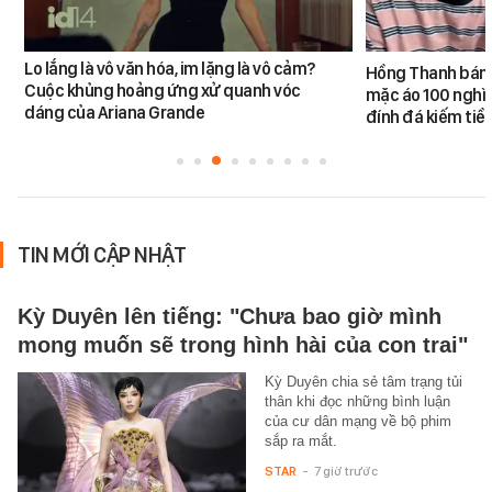
Lo lắng là vô văn hóa, im lặng là vô cảm?
Hồng Thanh bán h
Cuộc khủng hoảng ứng xử quanh vóc
mặc áo 100 nghìn
dáng của Ariana Grande
đính đá kiếm tiề
TIN MỚI CẬP NHẬT
Kỳ Duyên lên tiếng: "Chưa bao giờ mình
mong muốn sẽ trong hình hài của con trai"
Kỳ Duyên chia sẻ tâm trạng tủi
thân khi đọc những bình luận
của cư dân mạng về bộ phim
sắp ra mắt.
STAR
-
7 giờ trước