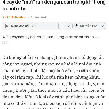
4 cây dễ "mời" rắn đến gần, cẩn trọng khi trồng
quanh nhà!
PHÁC THÁI ANH
1 năm trước
Nghe đọc bài
2:51
4 loại cây này tuy đẹp và hữu ích nhưng lại rất dễ dụ rắn bò vào
nhà.
Dù không phải loài động vật hung hãn chủ động tấn
công con người, nhưng rắn vẫn luôn là nỗi ám ảnh
của nhiều gia đình, đặc biệt là ở vùng có sân vườn,
cây cối rậm rạp. Thị lực của rắn kém, nhưng khứu
giác và khả năng cảm nhận rung động rất nhạy, nên
chúng thường lần theo mùi và dấu hiệu của con mồi
để tìm đến. Một số loại cây cảnh phổ biến trong vườn
nhà có thể vô tình tạo điều kiện để rắn xuất hiện và