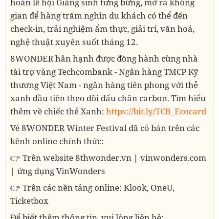
hoàn lễ hội Giáng sinh tưng bừng, mở ra không
gian để hàng trăm nghìn du khách có thể đến
check-in, trải nghiệm ẩm thực, giải trí, văn hoá,
nghệ thuật xuyên suốt tháng 12.
8WONDER hân hạnh được đồng hành cùng nhà
tài trợ vàng Techcombank - Ngân hàng TMCP Kỹ
thương Việt Nam - ngân hàng tiên phong với thẻ
xanh đầu tiên theo dõi dấu chân carbon. Tìm hiểu
thêm về chiếc thẻ Xanh:
https://bit.ly/TCB_Ecocard
Vé 8WONDER Winter Festival đã có bán trên các
kênh online chính thức:
👉 Trên website 8thwonder.vn | vinwonders.com
| ứng dụng VinWonders
👉 Trên các nền tảng online: Klook, OneU,
Ticketbox
Để biết thêm thông tin, vui lòng liên hệ: