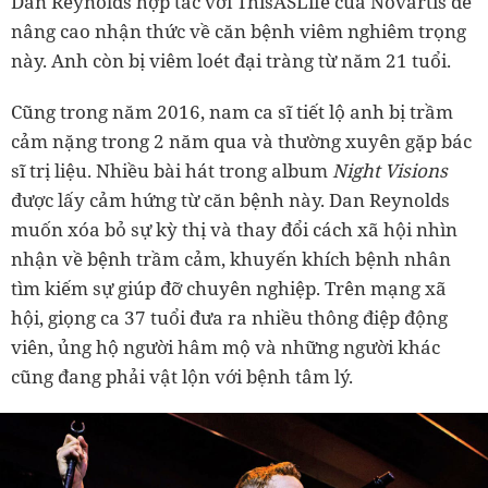
Dan Reynolds hợp tác với ThisASLife của Novartis để
nâng cao nhận thức về căn bệnh viêm nghiêm trọng
này. Anh còn bị viêm loét đại tràng từ năm 21 tuổi.
Cũng trong năm 2016, nam ca sĩ tiết lộ anh bị trầm
cảm nặng trong 2 năm qua và thường xuyên gặp bác
sĩ trị liệu. Nhiều bài hát trong album
Night Visions
được lấy cảm hứng từ căn bệnh này. Dan Reynolds
muốn xóa bỏ sự kỳ thị và thay đổi cách xã hội nhìn
nhận về bệnh trầm cảm, khuyến khích bệnh nhân
tìm kiếm sự giúp đỡ chuyên nghiệp. Trên mạng xã
hội, giọng ca 37 tuổi đưa ra nhiều thông điệp động
viên, ủng hộ người hâm mộ và những người khác
cũng đang phải vật lộn với bệnh tâm lý.