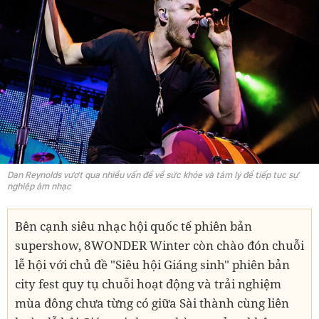
Dan Reynolds vượt qua nhiều vấn đề về sức khỏe và tâm lý để tiếp tục sự
nghiệp âm nhạc
Bên cạnh siêu nhạc hội quốc tế phiên bản
supershow, 8WONDER Winter còn chào đón chuỗi
lễ hội với chủ đề "Siêu hội Giáng sinh" phiên bản
city fest quy tụ chuỗi hoạt động và trải nghiệm
mùa đông chưa từng có giữa Sài thành cùng liên