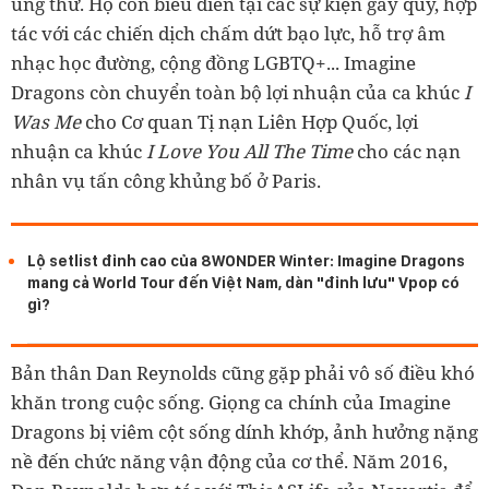
ung thư. Họ còn biểu diễn tại các sự kiện gây quỹ, hợp
tác với các chiến dịch chấm dứt bạo lực, hỗ trợ âm
nhạc học đường, cộng đồng LGBTQ+... Imagine
Dragons còn chuyển toàn bộ lợi nhuận của ca khúc
I
Was Me
cho Cơ quan Tị nạn Liên Hợp Quốc, lợi
nhuận ca khúc
I Love You All The Time
cho các nạn
nhân vụ tấn công khủng bố ở Paris.
Lộ setlist đỉnh cao của 8WONDER Winter: Imagine Dragons
mang cả World Tour đến Việt Nam, dàn "đỉnh lưu" Vpop có
gì?
Bản thân Dan Reynolds cũng gặp phải vô số điều khó
khăn trong cuộc sống. Giọng ca chính của Imagine
Dragons bị viêm cột sống dính khớp, ảnh hưởng nặng
nề đến chức năng vận động của cơ thể. Năm 2016,