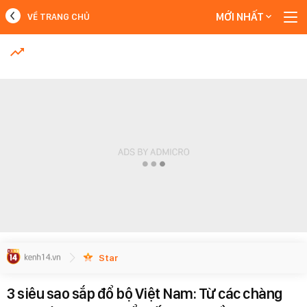
MỚI NHẤT
VỀ TRANG CHỦ
MỚI NHẤT
#Ồn ào của Thư Đan Nguyễn
Xem thêm
Star
3 siêu sao sắp đổ bộ Việt Nam: Từ các chàng