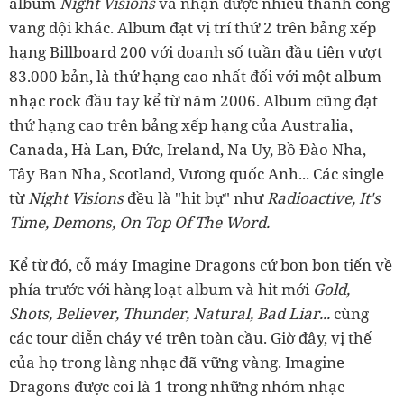
album
Night Visions
và nhận được nhiều thành công
vang dội khác.
Album đạt vị trí thứ 2 trên bảng xếp
hạng Billboard 200 với doanh số tuần đầu tiên vượt
83.000 bản, là thứ hạng cao nhất đối với một album
nhạc rock đầu tay kể từ năm 2006. Album cũng đạt
thứ hạng cao trên bảng xếp hạng của Australia,
Canada, Hà Lan, Đức, Ireland, Na Uy, Bồ Đào Nha,
Tây Ban Nha, Scotland, Vương quốc Anh... Các single
từ
Night Visions
đều là "hit bự" như
Radioactive, It's
Time, Demons, On Top Of The Word.
Kể từ đó, cỗ máy Imagine Dragons cứ bon bon tiến về
phía trước với hàng loạt album và hit mới
Gold,
Shots, Believer, Thunder, Natural, Bad Liar...
cùng
các tour diễn cháy vé trên toàn cầu. Giờ đây, vị thế
của họ trong làng nhạc đã vững vàng. Imagine
Dragons được coi là 1 trong những nhóm nhạc