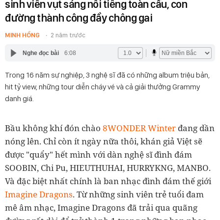
sinh viên vụt sáng nổi tiếng toàn cầu, con
đường thành công đầy chông gai
MINH HỒNG
2 năm trước
Nghe đọc bài
6:08
Trong 16 năm sự nghiệp, 3 nghệ sĩ đã có những album triệu bản,
hit tỷ view, những tour diễn cháy vé và cả giải thưởng Grammy
danh giá.
Bầu không khí đón chào
8WONDER Winter
đang dần
nóng lên. Chỉ còn ít ngày nữa thôi, khán giả Việt sẽ
được "quẩy" hết mình với dàn nghệ sĩ đình đám
SOOBIN, Chi Pu, HIEUTHUHAI, HURRYKNG, MANBO.
Và đặc biệt nhất chính là ban nhạc đình đám thế giới
Imagine Dragons
. Từ những sinh viên trẻ tuổi đam
mê âm nhạc, Imagine Dragons đã trải qua quãng