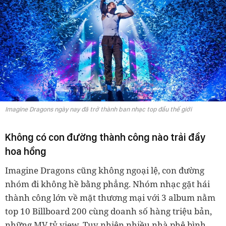
Imagine Dragons ngày nay đã trở thành ban nhạc top đầu thế giới
Không có con đường thành công nào trải đầy
hoa hồng
Imagine Dragons cũng không ngoại lệ, con đường
nhóm đi không hề bằng phẳng. Nhóm nhạc gặt hái
thành công lớn về mặt thương mại với 3 album nằm
top 10 Billboard 200 cùng doanh số hàng triệu bản,
những MV tỷ view. Tuy nhiên nhiều nhà phê bình