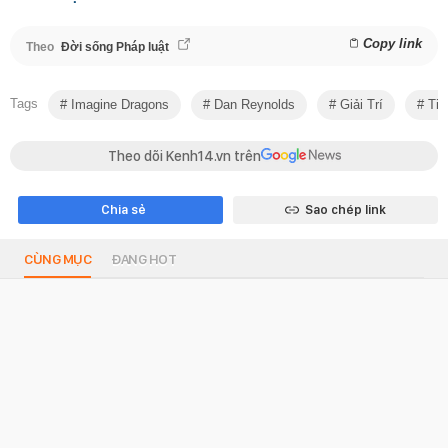
Copy link
Theo
Đời sống Pháp luật
Tags
Imagine Dragons
Dan Reynolds
Giải Trí
Tin
Theo dõi Kenh14.vn trên
Chia sẻ
Sao chép link
CÙNG MỤC
ĐANG HOT