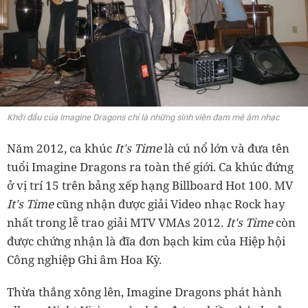
Khởi đầu của Imagine Dragons chỉ là những sinh viên đam mê âm nhạc
Năm 2012, ca khúc
It's Time
là cú nổ lớn và đưa tên
tuổi Imagine Dragons ra toàn thế giới. Ca khúc đứng
ở vị trí 15 trên bảng xếp hạng Billboard Hot 100. MV
It's Time
cũng nhận được giải Video nhạc Rock hay
nhất trong lễ trao giải MTV VMAs 2012.
It's Time
còn
được chứng nhận là đĩa đơn bạch kim của Hiệp hội
Công nghiệp Ghi âm Hoa Kỳ.
Thừa thắng xông lên, Imagine Dragons phát hành