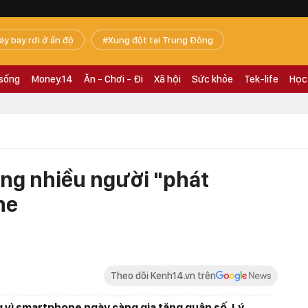
áy bay rơi ở ấn độ
Xung đột tại Trung Đông
 sống
Money.14
Ăn - Chơi - Đi
Xã hội
Sức khỏe
Tek-life
Học
àng nhiều người "phát
ne
Theo dõi Kenh14.vn trên
 vì smartphone ngày càng gia tăng quân số. Lý