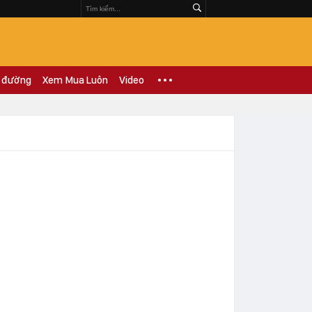
 đường
Xem Mua Luôn
Video