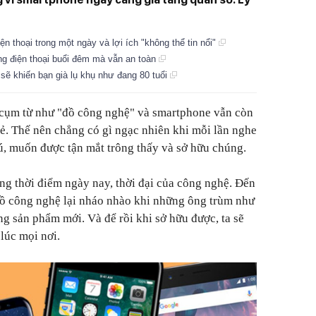
ện thoại trong một ngày và lợi ích "không thể tin nổi"
ng điện thoại buổi đêm mà vẫn an toàn
 sẽ khiến bạn già lụ khụ như đang 80 tuổi
 cụm từ như "đồ công nghệ" và smartphone vẫn còn
mẻ. Thế nên chẳng có gì ngạc nhiên khi mỗi lần nghe
ú, muốn được tận mắt trông thấy và sở hữu chúng.
ong thời điểm ngày nay, thời đại của công nghệ. Đến
 đồ công nghệ lại nháo nhào khi những ông trùm như
ng sản phẩm mới. Và để rồi khi sở hữu được, ta sẽ
lúc mọi nơi.