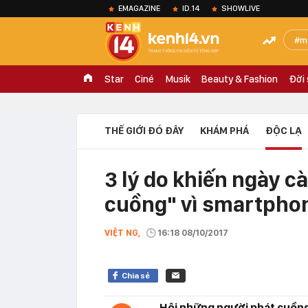
EMAGAZINE
ID.14
SHOWLIVE
m
Star
Ciné
Musik
Beauty & Fashion
Đời
THẾ GIỚI ĐÓ ĐÂY
KHÁM PHÁ
ĐỘC LẠ
3 lý do khiến ngày c
cuồng" vì smartpho
VIỆT NG,
16:18 08/10/2017
Chia sẻ
Hội những người phát cuồng