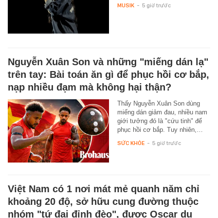
MUSIK
-
5 giờ trước
Nguyễn Xuân Son và những "miếng dán lạ"
trên tay: Bài toán ăn gì để phục hồi cơ bắp,
nạp nhiều đạm mà không hại thận?
Thấy Nguyễn Xuân Son dùng
miếng dán giảm đau, nhiều nam
giới tưởng đó là "cứu tinh" để
phục hồi cơ bắp. Tuy nhiên,…
SỨC KHỎE
-
5 giờ trước
Việt Nam có 1 nơi mát mẻ quanh năm chỉ
khoảng 20 độ, sở hữu cung đường thuộc
nhóm "tứ đại đỉnh đèo", được Oscar du