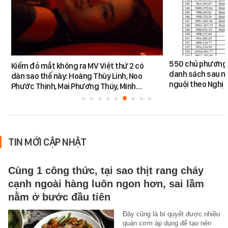
550 chủ phương 
Kiếm đỏ mắt không ra MV Việt thứ 2 có
danh sách sau n
dàn sao thế này: Hoàng Thùy Linh, Noo
nguội theo Nghị 
Phước Thịnh, Mai Phương Thúy, Minh…
TIN MỚI CẬP NHẬT
Cùng 1 công thức, tại sao thịt rang cháy
cạnh ngoài hàng luôn ngon hơn, sai lầm
nằm ở bước đầu tiên
Đây cũng là bí quyết được nhiều
quán cơm áp dụng để tạo nên