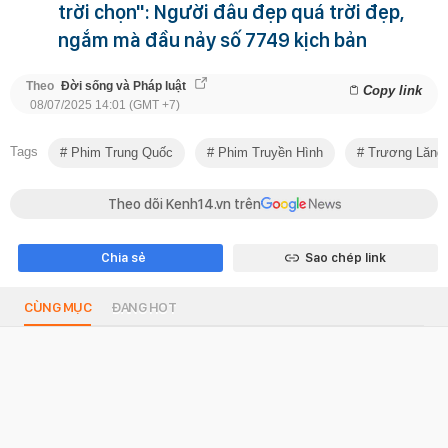
trời chọn": Người đâu đẹp quá trời đẹp,
ngắm mà đầu nảy số 7749 kịch bản
Theo
Đời sống và Pháp luật
Copy link
08/07/2025 14:01 (GMT +7)
Tags
Phim Trung Quốc
Phim Truyền Hình
Trương Lăng
Theo dõi Kenh14.vn trên
Chia sẻ
Sao chép link
CÙNG MỤC
ĐANG HOT