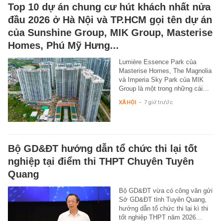
Top 10 dự án chung cư hút khách nhất nửa
đầu 2026 ở Hà Nội và TP.HCM gọi tên dự án
của Sunshine Group, MIK Group, Masterise
Homes, Phú Mỹ Hưng...
Lumière Essence Park của
Masterise Homes, The Magnolia
và Imperia Sky Park của MIK
Group là một trong những cái…
XÃ HỘI
-
7 giờ trước
Bộ GD&ĐT hướng dẫn tổ chức thi lại tốt
nghiệp tại điểm thi THPT Chuyên Tuyên
Quang
Bộ GD&ĐT vừa có công văn gửi
Sở GD&ĐT tỉnh Tuyên Quang,
hướng dẫn tổ chức thi lại kì thi
tốt nghiệp THPT năm 2026…