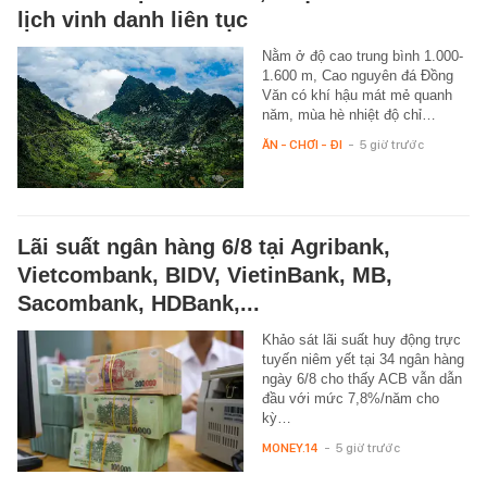
lịch vinh danh liên tục
Nằm ở độ cao trung bình 1.000-
1.600 m, Cao nguyên đá Đồng
Văn có khí hậu mát mẻ quanh
năm, mùa hè nhiệt độ chỉ…
ĂN - CHƠI - ĐI
-
5 giờ trước
Lãi suất ngân hàng 6/8 tại Agribank,
Vietcombank, BIDV, VietinBank, MB,
Sacombank, HDBank,...
Khảo sát lãi suất huy động trực
tuyến niêm yết tại 34 ngân hàng
ngày 6/8 cho thấy ACB vẫn dẫn
đầu với mức 7,8%/năm cho
kỳ…
MONEY.14
-
5 giờ trước