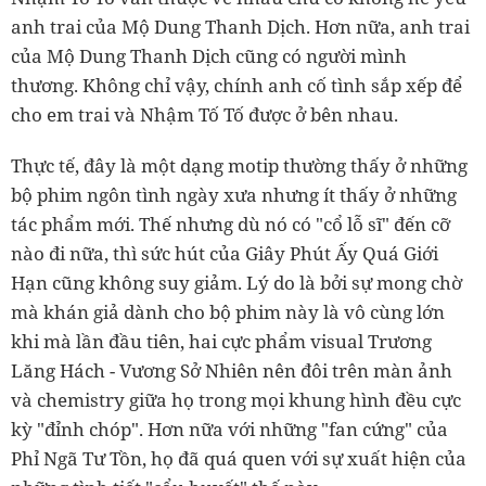
anh trai của Mộ Dung Thanh Dịch. Hơn nữa, anh trai
của Mộ Dung Thanh Dịch cũng có người mình
thương. Không chỉ vậy, chính anh cố tình sắp xếp để
cho em trai và Nhậm Tố Tố được ở bên nhau.
Thực tế, đây là một dạng motip thường thấy ở những
bộ phim ngôn tình ngày xưa nhưng ít thấy ở những
tác phẩm mới. Thế nhưng dù nó có "cổ lỗ sĩ" đến cỡ
nào đi nữa, thì sức hút của Giây Phút Ấy Quá Giới
Hạn cũng không suy giảm. Lý do là bởi sự mong chờ
mà khán giả dành cho bộ phim này là vô cùng lớn
khi mà lần đầu tiên, hai cực phẩm visual Trương
Lăng Hách - Vương Sở Nhiên nên đôi trên màn ảnh
và chemistry giữa họ trong mọi khung hình đều cực
kỳ "đỉnh chóp". Hơn nữa với những "fan cứng" của
Phỉ Ngã Tư Tồn, họ đã quá quen với sự xuất hiện của