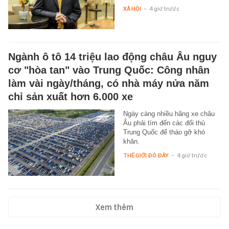
XÃ HỘI
-
4 giờ trước
Ngành ô tô 14 triệu lao động châu Âu nguy
cơ "hòa tan" vào Trung Quốc: Công nhân
làm vài ngày/tháng, có nhà máy nửa năm
chỉ sản xuất hơn 6.000 xe
Ngày càng nhiều hãng xe châu
Âu phải tìm đến các đối thủ
Trung Quốc để tháo gỡ khó
khăn.
THẾ GIỚI ĐÓ ĐÂY
-
4 giờ trước
Xem thêm