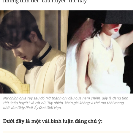
những tình tiết "cẩu huyết" thế này.
Nữ chính chia tay sau đó trở thành chị dâu của nam chính, đây là dạng tình
tiết "cẩu huyết" và rất cũ. Tuy nhiên, khán giả không vì thế mà thôi mong
chờ vào Giây Phút Ấy Quá Giới Hạn.
Dưới đây là một vài bình luận đáng chú ý: