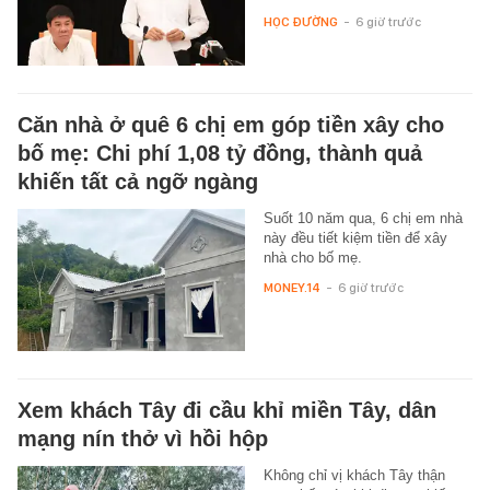
HỌC ĐƯỜNG
-
6 giờ trước
Căn nhà ở quê 6 chị em góp tiền xây cho
bố mẹ: Chi phí 1,08 tỷ đồng, thành quả
khiến tất cả ngỡ ngàng
Suốt 10 năm qua, 6 chị em nhà
này đều tiết kiệm tiền để xây
nhà cho bố mẹ.
MONEY.14
-
6 giờ trước
Xem khách Tây đi cầu khỉ miền Tây, dân
mạng nín thở vì hồi hộp
Không chỉ vị khách Tây thận