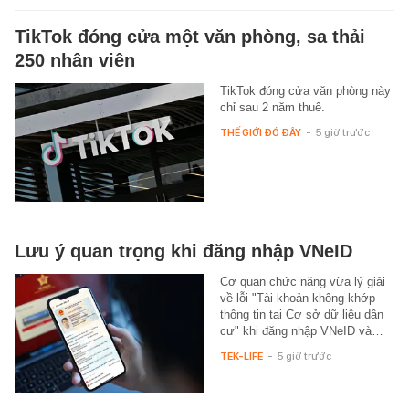
TikTok đóng cửa một văn phòng, sa thải
250 nhân viên
TikTok đóng cửa văn phòng này
chỉ sau 2 năm thuê.
THẾ GIỚI ĐÓ ĐÂY
-
5 giờ trước
Lưu ý quan trọng khi đăng nhập VNeID
Cơ quan chức năng vừa lý giải
về lỗi "Tài khoản không khớp
thông tin tại Cơ sở dữ liệu dân
cư" khi đăng nhập VNeID và…
TEK-LIFE
-
5 giờ trước