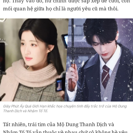
họ. Thay vào đó, nữ chính được sắp xếp để cưới, còn
mối quan hệ giữa họ chỉ là người yêu cũ mà thôi.
Giây Phút Ấy Quá Giới Hạn khắc họa chuyện tình đầy trắc trở của Mộ Dung
Thanh Dịch và Nhậm Tố Tố.
Tất nhiên, trái tim của Mộ Dung Thanh Dịch và
Nhậm Tố Tố vẫn thuộc về nhau chứ cô không hề yêu