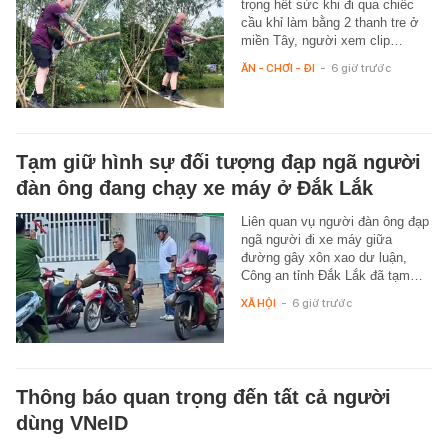
trọng hết sức khi đi qua chiếc
cầu khỉ làm bằng 2 thanh tre ở
miền Tây, người xem clip…
ĂN - CHƠI - ĐI
-
6 giờ trước
Tạm giữ hình sự đối tượng đạp ngã người
đàn ông đang chạy xe máy ở Đắk Lắk
Liên quan vụ người đàn ông đạp
ngã người đi xe máy giữa
đường gây xôn xao dư luận,
Công an tỉnh Đắk Lắk đã tạm…
XÃ HỘI
-
6 giờ trước
Thông báo quan trọng đến tất cả người
dùng VNeID