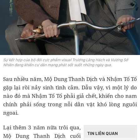
Sự kết hợp của bộ đôi cực phẩm visual Trương Lăng Hách và Vương Sở
Nhiên đang khiến cư dân mạng phát sốt suốt những ngày qua.
Sau nhiều năm, Mộ Dung Thanh Dịch và Nhậm Tố Tố
gặp lại rồi nảy sinh tình cảm. Dẫu vậy, vì một lý do
nào đó mà Nhậm Tố Tố phải giả chết, khiến cho nam
chính phải sống trong nỗi dằn vặt khó lòng nguôi
ngoai.
Lại thêm 3 năm nữa trôi qua,
TIN LIÊN QUAN
Mộ Dung Thanh Dịch cuối