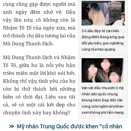
cùng cũng gặp được người mà
anh ngày đêm nhớ về. Dẫu
vậy lần này, cô không còn là
Nhậm Tố Tố của ngày xưa, mà
Cô dâu đẹp tê tái chấn
trở thành chị dâu tương lai của
động MXH: Bóng lưng quá
Mộ Dung Thanh Dịch.
đỗi yêu kiều, góc nghiêng
cũng tỏa hào quang
Mộ Dung Thanh Dịch và Nhậm
Tố Tố, giữa họ là nỗi yêu hận
triền miên một lời khó nói hết.
Không chỉ vậy, tình yêu của họ
còn bị thử thách bởi những
Vạn vật đều thua khi 3 mỹ
nhân dân quốc chung
biến cố thời đại. Liệu sau tất
khung hình: Đẹp đến tận
cả, sẽ có một cái kết đẹp cho
cùng, vừa ngắm vừa khen
chuyện tình này hay không?
xem không phí tiền mạng
Mỹ nhân Trung Quốc được khen "cổ nhân