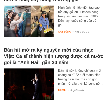
Hình ảnh nữ tiếp viên tàu cao
tốc quỳ gối an ủi khách hàng
từng nổi tiếng vào năm 2019.
Đến nay, cuộc sống của cô
gái…
ĐỜI SỐNG
-
4 giờ trước
Bản hit mở ra kỷ nguyên mới của nhạc
Việt: Ca sĩ thành hiện tượng được cả nước
gọi là "Anh Hai" gần 30 năm
Bản hit này không chỉ đưa một
chàng ca sĩ 22 tuổi thành hiện
tượng cả nước mà còn góp
phần mở đầu thời kỳ bùng nổ…
MUSIK
-
4 giờ trước