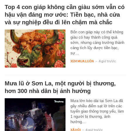
Top 4 con giáp không cần giàu sớm vẫn có
hậu vận đáng mơ ước: Tiền bạc, nhà cửa
và sự nghiệp đều đi lên chậm mà chắc
Bốn con giáp này có thể không
giàu có hay thành công quá
sớm, nhưng càng trưởng thành
càng tích lũy được tiền bạc,
sự…
XEM MUA LUÔN
-
4 giờ trước
Mưa lũ ở Sơn La, một người bị thương,
hơn 300 nhà dân bị ảnh hưởng
Mưa lớn kéo dài tại Sơn La đã
gây nhiều điểm sạt lở trên các
tuyến giao thông trọng yếu, làm
1 người bị thương, ảnh
hưởng…
XÃ HỘI
-
4 giờ trước