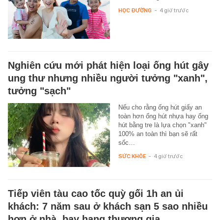
HỌC ĐƯỜNG
-
4 giờ trước
Nghiên cứu mới phát hiện loại ống hút gây
ung thư nhưng nhiều người tưởng "xanh",
tưởng "sạch"
Nếu cho rằng ống hút giấy an
toàn hơn ống hút nhựa hay ống
hút bằng tre là lựa chọn "xanh"
100% an toàn thì bạn sẽ rất
sốc…
SỨC KHỎE
-
4 giờ trước
Tiếp viên tàu cao tốc quỳ gối 1h an ủi
khách: 7 năm sau ở khách sạn 5 sao nhiều
hơn ở nhà, bay hạng thương gia