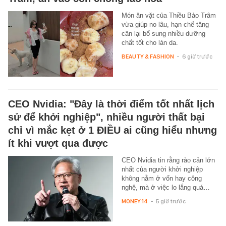
Món ăn vặt của Thiều Bảo Trâm
vừa giúp no lâu, hạn chế tăng
cân lại bổ sung nhiều dưỡng
chất tốt cho làn da.
BEAUTY & FASHION
-
6 giờ trước
CEO Nvidia: "Đây là thời điểm tốt nhất lịch
sử để khởi nghiệp", nhiều người thất bại
chỉ vì mắc kẹt ở 1 ĐIỀU ai cũng hiểu nhưng
ít khi vượt qua được
CEO Nvidia tin rằng rào cản lớn
nhất của người khởi nghiệp
không nằm ở vốn hay công
nghệ, mà ở việc lo lắng quá…
MONEY.14
-
5 giờ trước