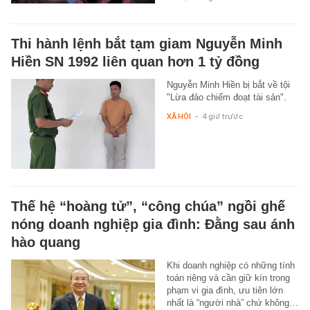
Thi hành lệnh bắt tạm giam Nguyễn Minh
Hiền SN 1992 liên quan hơn 1 tỷ đồng
Nguyễn Minh Hiền bị bắt về tội
"Lừa đảo chiếm đoạt tài sản".
XÃ HỘI
-
4 giờ trước
Thế hệ “hoàng tử”, “công chúa” ngồi ghế
nóng doanh nghiệp gia đình: Đằng sau ánh
hào quang
Khi doanh nghiệp có những tính
toán riêng và cần giữ kín trong
phạm vi gia đình, ưu tiên lớn
nhất là “người nhà” chứ không…