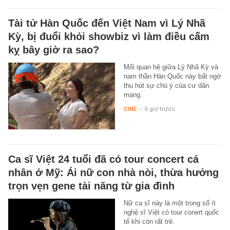
Tài tử Hàn Quốc đến Việt Nam vì Lý Nhã
Kỳ, bị đuổi khỏi showbiz vì làm điều cấm
kỵ bây giờ ra sao?
Mối quan hệ giữa Lý Nhã Kỳ và
nam thần Hàn Quốc này bất ngờ
thu hút sự chú ý của cư dân
mạng.
CINE
-
5 giờ trước
Ca sĩ Việt 24 tuổi đã có tour concert cá
nhân ở Mỹ: Ái nữ con nhà nòi, thừa hưởng
trọn vẹn gene tài năng từ gia đình
Nữ ca sĩ này là một trong số ít
nghệ sĩ Việt có tour conert quốc
tế khi còn rất trẻ.