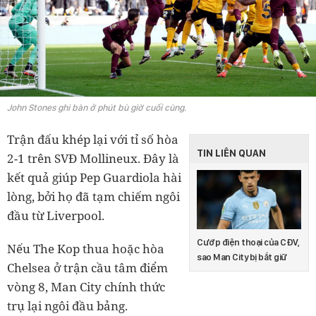
John Stones ghi bàn ở phút bù giờ cuối cùng.
Trận đấu khép lại với tỉ số hòa
TIN LIÊN QUAN
2-1 trên SVĐ Mollineux. Đây là
kết quả giúp Pep Guardiola hài
lòng, bởi họ đã tạm chiếm ngôi
đầu từ Liverpool.
Cướp điện thoại của CĐV,
Nếu The Kop thua hoặc hòa
sao Man City bị bắt giữ
Chelsea ở trận cầu tâm điểm
vòng 8, Man City chính thức
trụ lại ngôi đầu bảng.