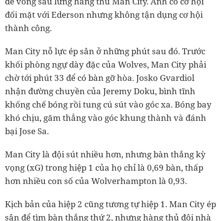
để vòng sau lưng hàng thủ Man City. Anh có cơ hội
đối mặt với Ederson nhưng không tận dụng cơ hội
thành công.
Man City nỗ lực ép sân ở những phút sau đó. Trước
khối phòng ngự dày đặc của Wolves, Man City phải
chờ tới phút 33 để có bàn gỡ hòa. Josko Gvardiol
nhận đường chuyền của Jeremy Doku, bình tĩnh
khống chế bóng rồi tung cú sút vào góc xa. Bóng bay
khó chịu, găm thẳng vào góc khung thành và đánh
bại Jose Sa.
Man City là đội sút nhiều hơn, nhưng bàn thắng kỳ
vọng (xG) trong hiệp 1 của họ chỉ là 0,69 bàn, thấp
hơn nhiều con số của Wolverhampton là 0,93.
Kịch bản của hiệp 2 cũng tương tự hiệp 1. Man City ép
sân để tìm bàn thắng thứ 2, nhưng hàng thủ đội nhà