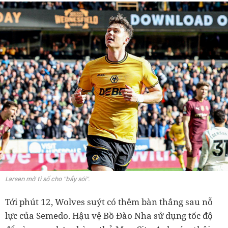
Larsen mở tỉ số cho "bầy sói".
Tới phút 12, Wolves suýt có thêm bàn thắng sau nỗ
lực của Semedo. Hậu vệ Bồ Đào Nha sử dụng tốc độ