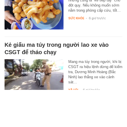
nhưng cũng là "kẻ tiếp tay" cho
đột quỵ. Nếu không muốn sớm
nằm trong phòng cấp cứu, tốt…
SỨC KHỎE
-
6 giờ trước
Kẻ giấu ma túy trong người lao xe vào
CSGT để tháo chạy
Mang ma túy trong người, khi bị
CSGT ra hiệu lệnh dừng để kiểm
tra, Dương Minh Hoàng (Bắc
Ninh) lao thẳng xe vào cảnh
sát…
XÃ HỘI
-
6 giờ trước
Lợi ích bất ngờ khi chải tóc mỗi ngày
Chải đầu không chỉ giúp mái tóc
suôn mượt mà còn mang lại