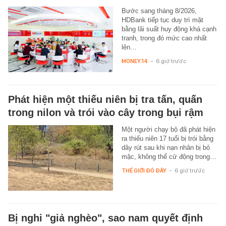
Bước sang tháng 8/2026,
HDBank tiếp tục duy trì mặt
bằng lãi suất huy động khá cạnh
tranh, trong đó mức cao nhất
lên…
MONEY.14
-
6 giờ trước
Phát hiện một thiếu niên bị tra tấn, quấn
trong nilon và trói vào cây trong bụi rậm
Một người chạy bộ đã phát hiện
ra thiếu niên 17 tuổi bị trói bằng
dây rút sau khi nạn nhân bị bỏ
mặc, không thể cử động trong…
THẾ GIỚI ĐÓ ĐÂY
-
6 giờ trước
Bị nghi "giả nghèo", sao nam quyết định