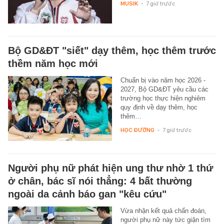
MUSIK
-
7 giờ trước
Bộ GD&ĐT "siết" dạy thêm, học thêm trước
thềm năm học mới
Chuẩn bị vào năm học 2026 -
2027, Bộ GD&ĐT yêu cầu các
trường học thực hiện nghiêm
quy định về dạy thêm, học
thêm…
HỌC ĐƯỜNG
-
7 giờ trước
Người phụ nữ phát hiện ung thư nhờ 1 thứ
ở chân, bác sĩ nói thẳng: 4 bất thường
ngoài da cảnh báo gan "kêu cứu"
Vừa nhận kết quả chẩn đoán,
người phụ nữ này tức giận tìm