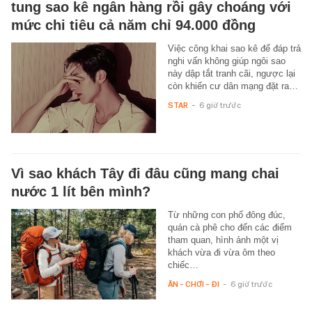
tung sao kê ngân hàng rồi gây choáng với
mức chi tiêu cả năm chỉ 94.000 đồng
Việc công khai sao kê để đáp trả
nghi vấn không giúp ngôi sao
này dập tắt tranh cãi, ngược lại
còn khiến cư dân mạng đặt ra…
STAR
-
6 giờ trước
Vì sao khách Tây đi đâu cũng mang chai
nước 1 lít bên mình?
Từ những con phố đông đúc,
quán cà phê cho đến các điểm
tham quan, hình ảnh một vị
khách vừa đi vừa ôm theo
chiếc…
ĂN - CHƠI - ĐI
-
6 giờ trước