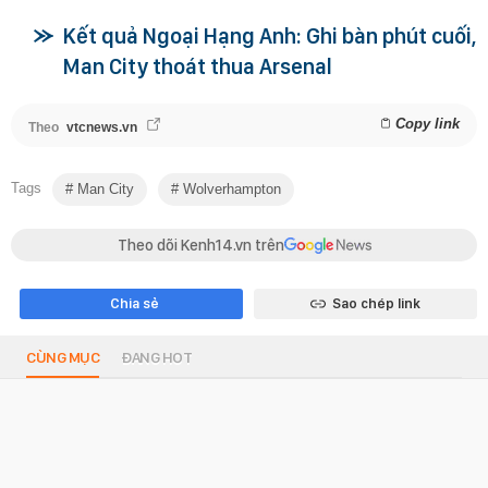
Kết quả Ngoại Hạng Anh: Ghi bàn phút cuối,
Man City thoát thua Arsenal
Copy link
Theo
vtcnews.vn
Tags
Man City
Wolverhampton
Theo dõi Kenh14.vn trên
Chia sẻ
Sao chép link
CÙNG MỤC
ĐANG HOT