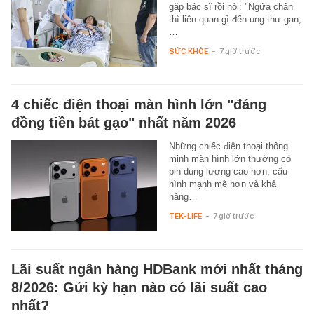
gặp bác sĩ rồi hỏi: "Ngứa chân
thì liên quan gì đến ung thư gan,
…
SỨC KHỎE
-
7 giờ trước
4 chiếc điện thoại màn hình lớn "đáng
đồng tiền bát gạo" nhất năm 2026
Những chiếc điện thoại thông
minh màn hình lớn thường có
pin dung lượng cao hơn, cấu
hình mạnh mẽ hơn và khả
năng…
TEK-LIFE
-
7 giờ trước
Lãi suất ngân hàng HDBank mới nhất tháng
8/2026: Gửi kỳ hạn nào có lãi suất cao
nhất?