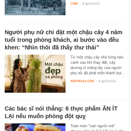
CINE
-
6 giờ trước
Người phụ nữ chỉ đặt một chậu cây 4 năm
tuổi trong phòng khách, ai bước vào đều
khen: “Nhìn thôi đã thấy thư thái”
Từ một chậu cây nhỏ từng héo
cành sau khi thay đất, cây
dương xỉ măng tây của người
phụ nữ đã phát triển thành bụi…
XEM MUA LUÔN
-
6 giờ trước
Các bác sĩ nói thẳng: 6 thực phẩm ĂN ÍT
LẠI nếu muốn phòng đột quỵ
Toàn món "vạn người mê"