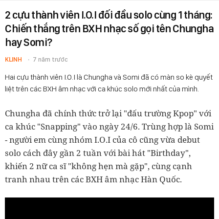
2 cựu thành viên I.O.I đối đầu solo cùng 1 tháng:
Chiến thắng trên BXH nhạc số gọi tên Chungha
hay Somi?
KLINH
7 năm trước
Hai cựu thành viên I.O.I là Chungha và Somi đã có màn so kè quyết
liệt trên các BXH âm nhạc với ca khúc solo mới nhất của mình.
Chungha đã chính thức trở lại "đấu trường Kpop" với
ca khúc "Snapping" vào ngày 24/6. Trùng hợp là Somi
- người em cùng nhóm I.O.I của cô cũng vừa debut
solo cách đây gần 2 tuần với bài hát "Birthday",
k
hiến 2 nữ ca sĩ "không hẹn mà gặp", cùng cạnh
tranh nhau trên các BXH âm nhạc Hàn Quốc.