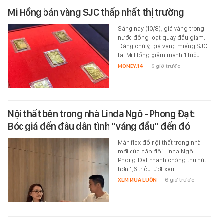
Mi Hồng bán vàng SJC thấp nhất thị trường
Sáng nay (10/8), giá vàng trong
nước đồng loạt quay đầu giảm.
Đáng chú ý, giá vàng miếng SJC
tại Mi Hồng giảm mạnh 1 triệu…
MONEY.14
-
6 giờ trước
Nội thất bên trong nhà Linda Ngô - Phong Đạt:
Bóc giá đến đâu dân tình "váng đầu" đến đó
Màn flex đồ nội thất trong nhà
mới của cặp đôi Linda Ngô -
Phong Đạt nhanh chóng thu hút
hơn 1,6 triệu lượt xem.
XEM MUA LUÔN
-
6 giờ trước