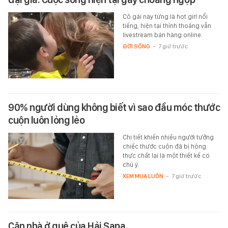
Cô gái này từng là hot girl nổi
tiếng, hiện tại thỉnh thoảng vẫn
livestream bán hàng online.
ĐỜI SỐNG
-
7 giờ trước
90% người dùng không biết vì sao đầu móc thước
cuộn luôn lỏng lẻo
Chi tiết khiến nhiều người tưởng
chiếc thước cuộn đã bị hỏng
thực chất lại là một thiết kế có
chủ ý.
XEM MUA LUÔN
-
7 giờ trước
Căn nhà ở quê của Hải Sapa