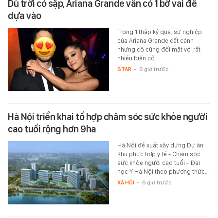
Dù trời có sập, Ariana Grande vẫn có 1 bờ vai để
dựa vào
Trong 1 thập kỷ qua, sự nghiệp
của Ariana Grande cất cánh
nhưng cô cũng đối mặt với rất
nhiều biến cố.
STAR
-
6 giờ trước
Hà Nội triển khai tổ hợp chăm sóc sức khỏe người
cao tuổi rộng hơn 9ha
Hà Nội đề xuất xây dựng Dự án
Khu phức hợp y tế - Chăm sóc
sức khỏe người cao tuổi - Đại
học Y Hà Nội theo phương thức…
XÃ HỘI
-
6 giờ trước