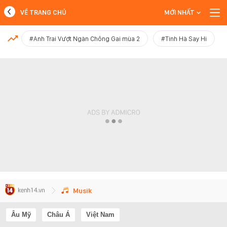
VỀ TRANG CHỦ
MỚI NHẤT
MỚI NHẤT
#Anh Trai Vượt Ngàn Chông Gai mùa 2
#Tinh Hà Say Hi
Xem thêm
Musik
Âu Mỹ
Châu Á
Việt Nam