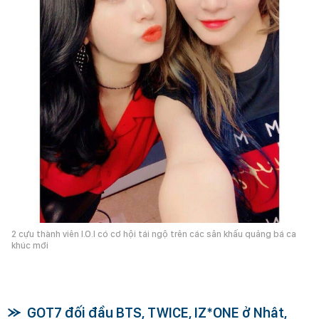
2 cựu thành viên I.O.I có cơ hội tái ngộ trên các sân khấu quảng bá ca
khúc mới
GOT7 đối đầu BTS, TWICE, IZ*ONE ở Nhật,