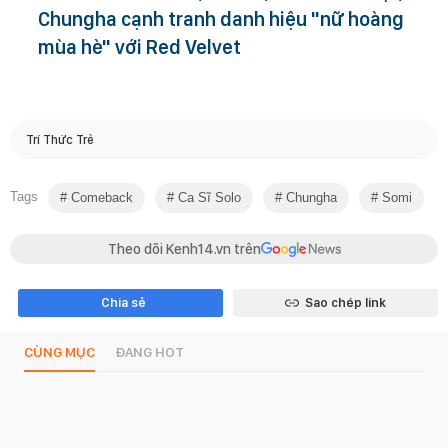
Chungha cạnh tranh danh hiệu "nữ hoàng
mùa hè" với Red Velvet
Trí Thức Trẻ
Tags
Comeback
Ca Sĩ Solo
Chungha
Somi
Theo dõi Kenh14.vn trên
Chia sẻ
Sao chép link
CÙNG MỤC
ĐANG HOT