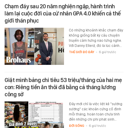
Chạm đáy sau 20 năm nghiện ngập, hành trình
làm lại cuộc đời của cử nhân GPA 4.0 khiến cả thế
giới thán phục
Có những khoảnh khắc chạm đáy
không giống bất kỳ câu chuyện
truyền cảm hứng nào từng nghe.
Với Danny Ellerd, đó là lúc cảnh…
THẾ GIỚI ĐÓ ĐÂY
-
6 giờ trước
Giật mình bảng chi tiêu 53 triệu/tháng của hai mẹ
con: Riêng tiền ăn thôi đã bằng cả tháng lương
công sở
Đây mới chỉ là việc liệt kê "sương
sương" các khoản cứng cố định
mỗi tháng, hoàn toàn chưa tính
đến những chi phí phát sinh…
ĐỜI SỐNG
-
6 giờ trước