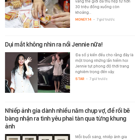
vàng thế giới đã thu hẹp từ hơn
30 triệu đồng xuống còn
khoảng…
MONEY.14
-
7 giờ trước
Dụi mắt không nhìn ra nổi Jennie nữa!
Đa số ý kiến đều cho rằng đây là
một trong những lần hiếm hoi
Jennie tụt phong độ thời trang
nghiêm trọng đến vậy.
STAR
-
7 giờ trước
Nhiếp ảnh gia dành nhiều năm chụp vợ, để rồi bẽ
bàng nhận ra tình yêu phai tàn qua từng khung
ảnh
Mỗi buổi sáng, nhiếp ảnh gia