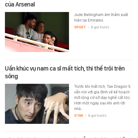
của Arsenal
Jude Bellingham âm thầm xuất
hiện tại Emirates.
SPORT
-
6 giờ trước
Uẩn khúc vụ nam ca sĩ mất tích, thi thể trôi trên
sông
Trước khi mất tích, Tae Dragon 5
vẫn nói với gia đình về kế hoạch
mở rộng cơ sở dạy nghề cắt tóc.
Hơn một ngày sau khi anh rời
nhà…
STAR
-
6 giờ trước