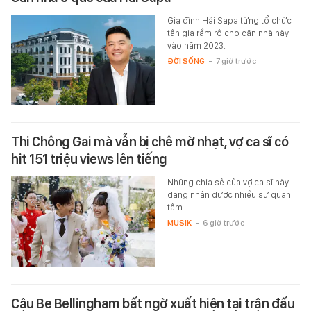
Gia đình Hải Sapa từng tổ chức
tân gia rầm rộ cho căn nhà này
vào năm 2023.
ĐỜI SỐNG
-
7 giờ trước
Thi Chông Gai mà vẫn bị chê mờ nhạt, vợ ca sĩ có
hit 151 triệu views lên tiếng
Nhũng chia sẻ của vợ ca sĩ này
đang nhận được nhiều sự quan
tâm.
MUSIK
-
6 giờ trước
Cậu Be Bellingham bất ngờ xuất hiện tại trận đấu