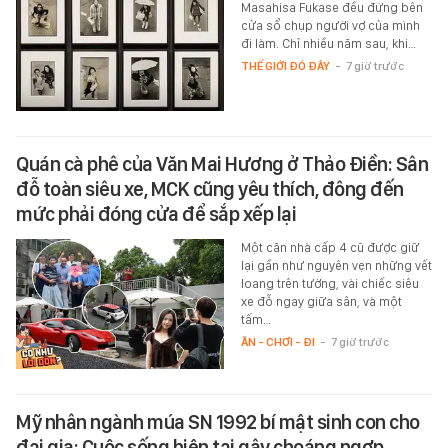
Masahisa Fukase đều đứng bên
cửa sổ chụp người vợ của mình
đi làm. Chỉ nhiều năm sau, khi…
THẾ GIỚI ĐÓ ĐÂY
-
7 giờ trước
Quán cà phê của Văn Mai Hương ở Thảo Điền: Sân
đỗ toàn siêu xe, MCK cũng yêu thích, đông đến
mức phải đóng cửa để sắp xếp lại
Một căn nhà cấp 4 cũ được giữ
lại gần như nguyên vẹn những vết
loang trên tường, vài chiếc siêu
xe đỗ ngay giữa sân, và một
tấm…
ĂN - CHƠI - ĐI
-
7 giờ trước
Mỹ nhân ngành múa SN 1992 bí mật sinh con cho
đại gia: Cuộc sống hiện tại gây choáng ngợp