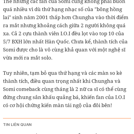
Thế nhưng các fan của Somi cũng không phải buồn
quá nhiều vì dù
thứ hạng nhạc số của "bông hồng
lai" sinh năm 2001 thấp hơn Chungha vào thời điểm
ra mắt nhưng khoảng cách giữa 2 người không quá
xa. Cả 2 cựu thành viên I.O.I đều lọt vào top 10 của
5/7 BXH lớn nhất Hàn Quốc. Chưa kể, thành tích của
Somi được cho là vô cùng khả quan với một nghệ sĩ
vừa mới ra mắt solo.
Tuy nhiên, tạm bỏ qua thứ hạng và các màn so kè
thành tích, điều quan trọng nhất khi Chungha và
Somi comeback cùng tháng là 2 nữ ca sĩ có thể cùng
đứng chung sân khấu quảng bá, khiến fan của I.O.I
có cơ hội chứng kiến màn tái ngộ của đôi bên!
TIN LIÊN QUAN