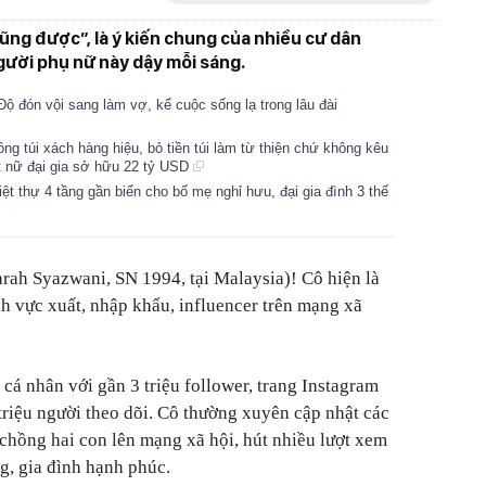
cũng được”, là ý kiến chung của nhiều cư dân
gười phụ nữ này dậy mỗi sáng.
Độ đón vội sang làm vợ, kể cuộc sống lạ trong lâu đài
ng túi xách hàng hiệu, bỏ tiền túi làm từ thiện chứ không kêu
t nữ đại gia sở hữu 22 tỷ USD
ệt thự 4 tầng gần biển cho bố mẹ nghỉ hưu, đại gia đình 3 thế
arah Syazwani, SN 1994, tại Malaysia)! Cô hiện là
nh vực xuất, nhập khẩu, influencer trên mạng xã
cá nhân với gần 3 triệu follower, trang Instagram
riệu người theo dõi. Cô thường xuyên cập nhật các
hồng hai con lên mạng xã hội, hút nhiều lượt xem
g, gia đình hạnh phúc.