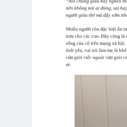
“Nói chung giàu hay nghèo thì
nên không nói ai đúng, sai hay
người giàu thế mà dậy sớm n
Nhiều người còn đặc biệt ấn 
trưa cho các con. Đây cũng là
sống của cô trên mạng xã hội.
tình yêu, vai trò làm mẹ là kh
vừa giỏi việc ngoài vừa giỏi v
sẻ.