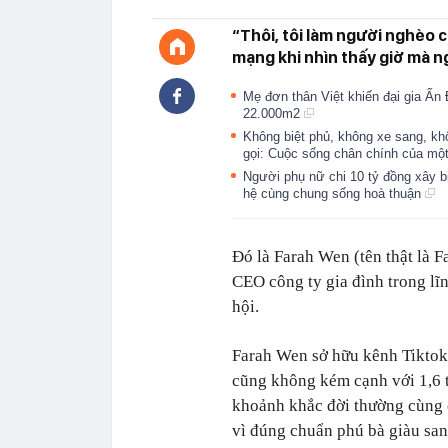
“Thôi, tôi làm người nghèo 
mạng khi nhìn thấy giờ mà n
Mẹ đơn thân Việt khiến đại gia Ấn 
22.000m2
Không biệt phủ, không xe sang, khô
gọi: Cuộc sống chân chính của mộ
Người phụ nữ chi 10 tỷ đồng xây bi
hệ cùng chung sống hoà thuận
Đó là Farah Wen (tên thật là F
CEO công ty gia đình trong lĩ
hội.
Farah Wen sở hữu kênh Tiktok 
cũng không kém cạnh với 1,6 t
khoảnh khắc đời thường cùng c
vì đúng chuẩn phú bà giàu san