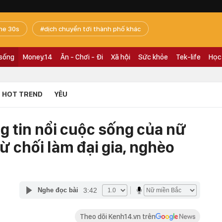
he 30s
dịch chuyển tới thành phố khác
 sống
Money.14
Ăn - Chơi - Đi
Xã hội
Sức khỏe
Tek-life
Học
HOT TREND
YÊU
g tin nổi cuộc sống của nữ
ừ chối làm đại gia, nghèo
3:42
Nghe đọc bài
Theo dõi Kenh14.vn trên