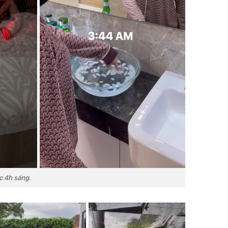
c 4h sáng.