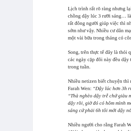
Lịch trình rất rõ ràng nhưng l
chồng dậy lúc 3 rưỡi sáng… là
rất đông người giúp việc thì n
sớm như vậy. Nhiều cư dân mạn
một vài bữa trong tháng có cô
Song, trên thực tế đây là thó
các ngày cặp đôi này đều dậy 
trong tuần.
Nhiều netizen biết chuyện thì 
Farah Wen:
“Dậy lúc hơn 3h r
“Thà nghèo dậy trễ chứ giàu m
dậy rồi, giờ đó có hôm mình mớ
sáng cứ phải 6h tôi mới dậy n
Nhiều người cho rằng Farah We