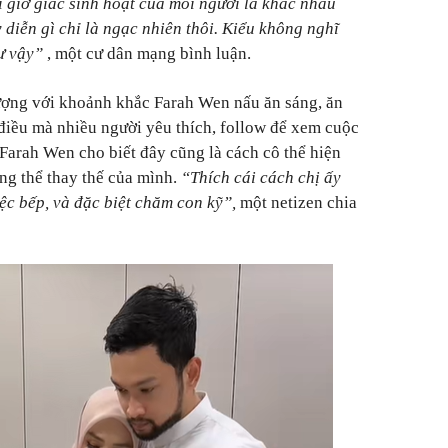
 giờ giấc sinh hoạt của mỗi người là khác nhau
 diễn gì chỉ là ngạc nhiên thôi. Kiểu không nghĩ
hư vậy”
, một cư dân mạng bình luận.
tượng với khoảnh khắc Farah Wen nấu ăn sáng, ăn
 điều mà nhiều người yêu thích, follow để xem cuộc
 Farah Wen cho biết đây cũng là cách cô thể hiện
ông thể thay thế của mình.
“Thích cái cách chị ấy
iệc bếp, và đặc biệt chăm con kỹ”,
một netizen chia