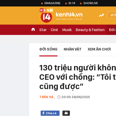
EMAGAZINE
ID.14
SHOWLIVE
T
Star
Ciné
Musik
Beauty & Fashion
Đời
ĐỜI SỐNG
NHÂN VẬT
XEM ĂN CHƠI
130 triệu người khôn
CEO với chồng: “Tôi t
cũng được”
TRẦN HÀ ,
20:00 28/06/2025
Chia sẻ