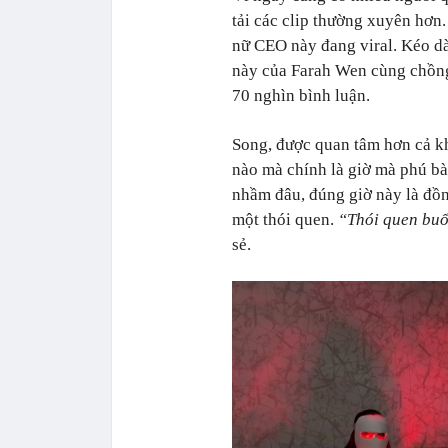
tải các clip thường xuyên hơn.
nữ CEO này đang viral. Kéo dà
này của Farah Wen cùng chồng 
70 nghìn bình luận.
Song, được quan tâm hơn cả kh
nào mà chính là giờ mà phú bà
nhầm đâu, đúng giờ này là đồ
một thói quen.
“Thói quen buổ
sẻ.