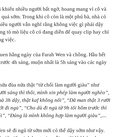
ại khiến nhiều người bất ngờ, hoang mang vì cô và
 quá sớm. Trong khi cô còn là một phú bà, nhà có
hiều người vẫn nghĩ rằng không việc gì phải dậy
g tò mò liệu cô có đang diễn để quay clip hay chỉ
ng việc.
i quen hằng ngày của Farah Wen và chồng. Hầu hết
trước 4h sáng, muộn nhất là 5h sáng vào các ngày
nửa đùa nửa thật “từ chối làm người giàu” như
ưỡi sáng thì thôi, mình xin phép làm người nghèo”,
à 3h dậy, thật kaf không nổi”, “Dã man thật 3 rưỡi
i đi ngủ”, “Cho dù đi ngủ từ 9h tối hôm trước thì
ổi”, “Đúng là mình không hợp làm người giàu”,....
n sẽ đi ngủ từ sớm mới có thể dậy sớm như vậy.