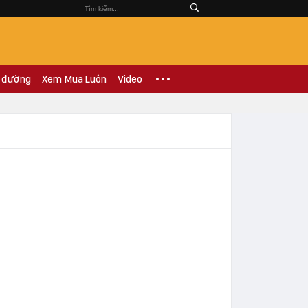
 đường
Xem Mua Luôn
Video