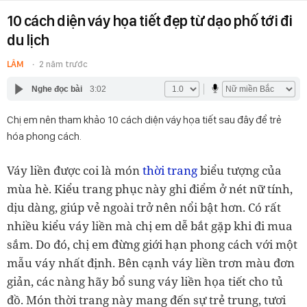
10 cách diện váy họa tiết đẹp từ dạo phố tới đi
du lịch
LÂM
2 năm trước
Nghe đọc bài
3:02
Chị em nên tham khảo 10 cách diện váy họa tiết sau đây để trẻ
hóa phong cách.
Váy liền được coi là món
thời trang
biểu tượng của
mùa hè. Kiểu trang phục này ghi điểm ở nét nữ tính,
dịu dàng, giúp vẻ ngoài trở nên nổi bật hơn. Có rất
nhiều kiểu váy liền mà chị em dễ bắt gặp khi đi mua
sắm. Do đó, chị em đừng giới hạn phong cách với một
mẫu váy nhất định. Bên cạnh váy liền trơn màu đơn
giản, các nàng hãy bổ sung váy liền họa tiết cho tủ
đồ. Món thời trang này mang đến sự trẻ trung, tươi