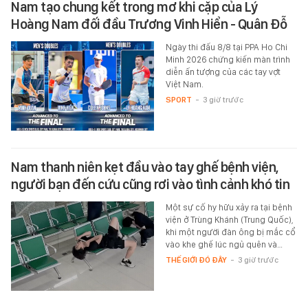
Nam tạo chung kết trong mơ khi cặp của Lý
Hoàng Nam đối đầu Trương Vinh Hiển - Quân Đỗ
Ngày thi đấu 8/8 tại PPA Ho Chi
Minh 2026 chứng kiến màn trình
diễn ấn tượng của các tay vợt
Việt Nam.
SPORT
-
3 giờ trước
Nam thanh niên kẹt đầu vào tay ghế bệnh viện,
người bạn đến cứu cũng rơi vào tình cảnh khó tin
Một sự cố hy hữu xảy ra tại bệnh
viện ở Trùng Khánh (Trung Quốc),
khi một người đàn ông bị mắc cổ
vào khe ghế lúc ngủ quên và…
THẾ GIỚI ĐÓ ĐÂY
-
3 giờ trước