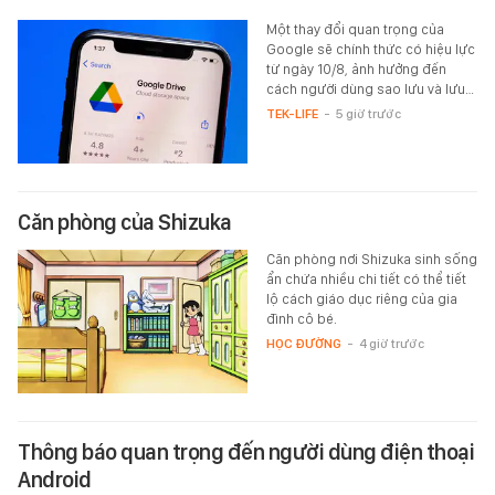
Một thay đổi quan trọng của
Google sẽ chính thức có hiệu lực
từ ngày 10/8, ảnh hưởng đến
cách người dùng sao lưu và lưu…
TEK-LIFE
-
5 giờ trước
Căn phòng của Shizuka
Căn phòng nơi Shizuka sinh sống
ẩn chứa nhiều chi tiết có thể tiết
lộ cách giáo dục riêng của gia
đình cô bé.
HỌC ĐƯỜNG
-
4 giờ trước
Thông báo quan trọng đến người dùng điện thoại
Android