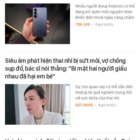
Nhiều người dùng Android có thể
đang bỏ quên một nguyên nhân
khiến điện thoại ngày càng chậm.
TEK-LIFE
-
4 giờ trước
Siêu âm phát hiện thai nhi bị sứt môi, vợ chồng
sụp đổ, bác sĩ nói thẳng: "Bí mật hai người giấu
nhau đã hại em bé"
Sự chủ quan này có thể dẫn đến
những hệ quả nghiêm trọng đối
với sức khỏe của thai nhi.
SỨC KHỎE
-
4 giờ trước