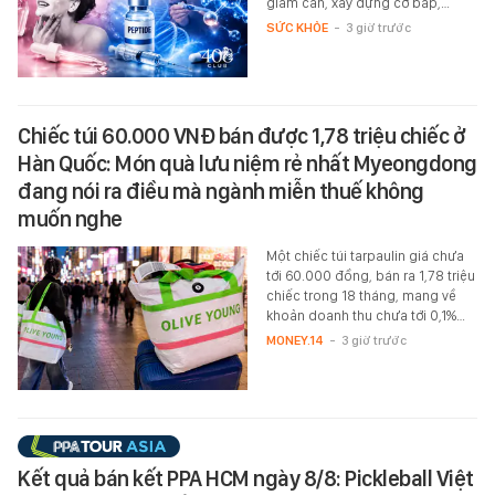
giảm cân, xây dựng cơ bắp,…
SỨC KHỎE
-
3 giờ trước
Chiếc túi 60.000 VNĐ bán được 1,78 triệu chiếc ở
Hàn Quốc: Món quà lưu niệm rẻ nhất Myeongdong
đang nói ra điều mà ngành miễn thuế không
muốn nghe
Một chiếc túi tarpaulin giá chưa
tới 60.000 đồng, bán ra 1,78 triệu
chiếc trong 18 tháng, mang về
khoản doanh thu chưa tới 0,1%…
MONEY.14
-
3 giờ trước
Kết quả bán kết PPA HCM ngày 8/8: Pickleball Việt