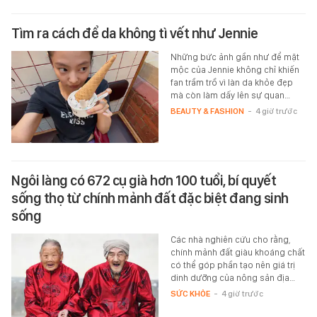
Tìm ra cách để da không tì vết như Jennie
Những bức ảnh gần như để mặt
mộc của Jennie không chỉ khiến
fan trầm trồ vì làn da khỏe đẹp
mà còn làm dấy lên sự quan…
BEAUTY & FASHION
-
4 giờ trước
Ngôi làng có 672 cụ già hơn 100 tuổi, bí quyết
sống thọ từ chính mảnh đất đặc biệt đang sinh
sống
Các nhà nghiên cứu cho rằng,
chính mảnh đất giàu khoáng chất
có thể góp phần tạo nên giá trị
dinh dưỡng của nông sản địa…
SỨC KHỎE
-
4 giờ trước