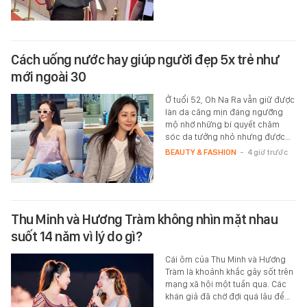
Cách uống nước hay giúp người đẹp 5x trẻ như
mới ngoài 30
Ở tuổi 52, Oh Na Ra vẫn giữ được
làn da căng mịn đáng ngưỡng
mộ nhờ những bí quyết chăm
sóc da tưởng nhỏ nhưng được…
BEAUTY & FASHION
-
4 giờ trước
Thu Minh và Hương Tràm không nhìn mặt nhau
suốt 14 năm vì lý do gì?
Cái ôm của Thu Minh và Hương
Tràm là khoảnh khắc gây sốt trên
mạng xã hội một tuần qua. Các
khán giả đã chờ đợi quá lâu để…