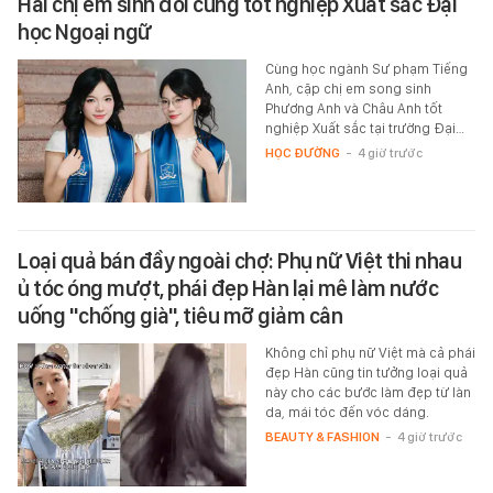
Hai chị em sinh đôi cùng tốt nghiệp Xuất sắc Đại
học Ngoại ngữ
Cùng học ngành Sư phạm Tiếng
Anh, cặp chị em song sinh
Phương Anh và Châu Anh tốt
nghiệp Xuất sắc tại trường Đại…
HỌC ĐƯỜNG
-
4 giờ trước
Loại quả bán đầy ngoài chợ: Phụ nữ Việt thi nhau
ủ tóc óng mượt, phái đẹp Hàn lại mê làm nước
uống "chống già", tiêu mỡ giảm cân
Không chỉ phụ nữ Việt mà cả phái
đẹp Hàn cũng tin tưởng loại quả
này cho các bước làm đẹp từ làn
da, mái tóc đến vóc dáng.
BEAUTY & FASHION
-
4 giờ trước