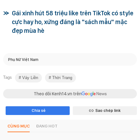
Gái xinh hút 58 triệu like trên TikTok có style
cực hay ho, xứng đáng là "sách mẫu" mặc
đẹp mùa hè
Phụ Nữ Việt Nam
Tags
Váy Liền
Thời Trang
Theo dõi Kenh14.vn trên
Chia sẻ
Sao chép link
CÙNG MỤC
ĐANG HOT