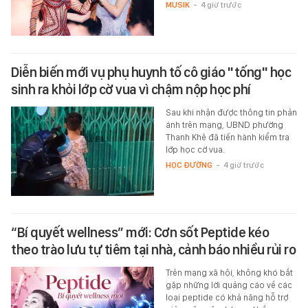
MUSIK
-
4 giờ trước
Diễn biến mới vụ phụ huynh tố cô giáo "tống" học
sinh ra khỏi lớp cờ vua vì chậm nộp học phí
Sau khi nhận được thông tin phản
ánh trên mạng, UBND phường
Thanh Khê đã tiến hành kiểm tra
lớp học cờ vua.
HỌC ĐƯỜNG
-
4 giờ trước
“Bí quyết wellness” mới: Cơn sốt Peptide kéo
theo trào lưu tự tiêm tại nhà, cảnh báo nhiều rủi ro
Trên mạng xã hội, không khó bắt
gặp những lời quảng cáo về các
loại peptide có khả năng hỗ trợ