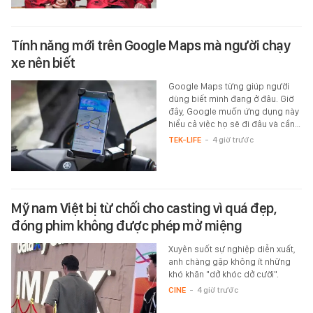
Tính năng mới trên Google Maps mà người chạy
xe nên biết
Google Maps từng giúp người
dùng biết mình đang ở đâu. Giờ
đây, Google muốn ứng dụng này
hiểu cả việc họ sẽ đi đâu và cần…
TEK-LIFE
-
4 giờ trước
Mỹ nam Việt bị từ chối cho casting vì quá đẹp,
đóng phim không được phép mở miệng
Xuyên suốt sự nghiệp diễn xuất,
anh chàng gặp không ít những
khó khăn "dở khóc dở cười".
CINE
-
4 giờ trước