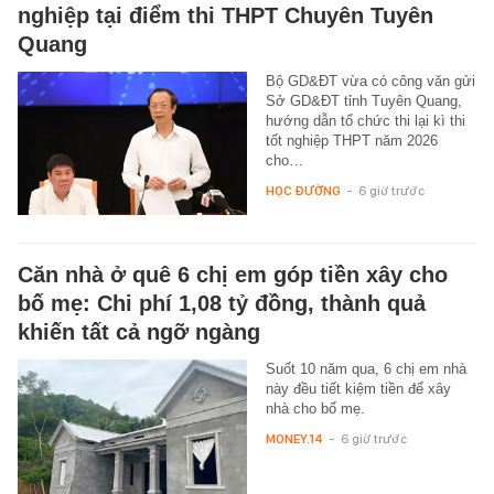
nghiệp tại điểm thi THPT Chuyên Tuyên
Quang
Bộ GD&ĐT vừa có công văn gửi
Sở GD&ĐT tỉnh Tuyên Quang,
hướng dẫn tổ chức thi lại kì thi
tốt nghiệp THPT năm 2026
cho…
HỌC ĐƯỜNG
-
6 giờ trước
Căn nhà ở quê 6 chị em góp tiền xây cho
bố mẹ: Chi phí 1,08 tỷ đồng, thành quả
khiến tất cả ngỡ ngàng
Suốt 10 năm qua, 6 chị em nhà
này đều tiết kiệm tiền để xây
nhà cho bố mẹ.
MONEY.14
-
6 giờ trước