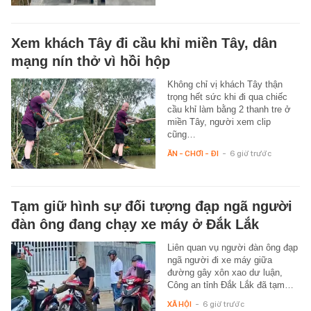
Xem khách Tây đi cầu khỉ miền Tây, dân
mạng nín thở vì hồi hộp
Không chỉ vị khách Tây thận
trọng hết sức khi đi qua chiếc
cầu khỉ làm bằng 2 thanh tre ở
miền Tây, người xem clip
cũng…
ĂN - CHƠI - ĐI
-
6 giờ trước
Tạm giữ hình sự đối tượng đạp ngã người
đàn ông đang chạy xe máy ở Đắk Lắk
Liên quan vụ người đàn ông đạp
ngã người đi xe máy giữa
đường gây xôn xao dư luận,
Công an tỉnh Đắk Lắk đã tạm…
XÃ HỘI
-
6 giờ trước