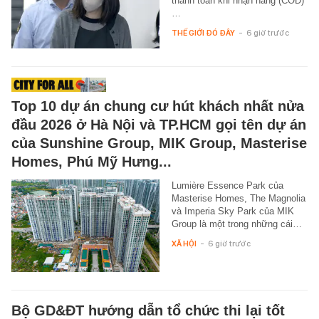
thanh toán khi nhận hàng (COD)
…
THẾ GIỚI ĐÓ ĐÂY
-
6 giờ trước
Top 10 dự án chung cư hút khách nhất nửa
đầu 2026 ở Hà Nội và TP.HCM gọi tên dự án
của Sunshine Group, MIK Group, Masterise
Homes, Phú Mỹ Hưng...
Lumière Essence Park của
Masterise Homes, The Magnolia
và Imperia Sky Park của MIK
Group là một trong những cái…
XÃ HỘI
-
6 giờ trước
Bộ GD&ĐT hướng dẫn tổ chức thi lại tốt