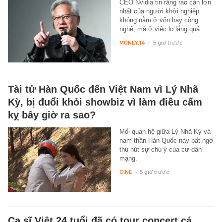
CEO Nvidia tin rằng rào cản lớn
nhất của người khởi nghiệp
không nằm ở vốn hay công
nghệ, mà ở việc lo lắng quá…
MONEY.14
-
5 giờ trước
Tài tử Hàn Quốc đến Việt Nam vì Lý Nhã
Kỳ, bị đuổi khỏi showbiz vì làm điều cấm
kỵ bây giờ ra sao?
Mối quan hệ giữa Lý Nhã Kỳ và
nam thần Hàn Quốc này bất ngờ
thu hút sự chú ý của cư dân
mạng.
CINE
-
5 giờ trước
Ca sĩ Việt 24 tuổi đã có tour concert cá