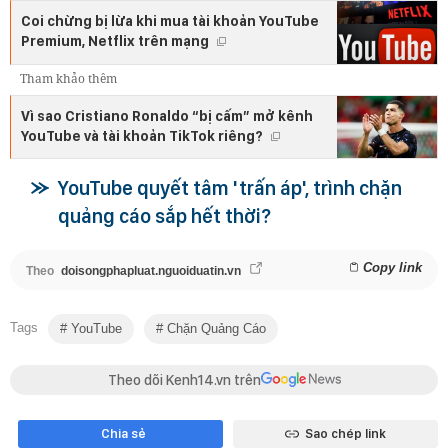
Coi chừng bị lừa khi mua tài khoản YouTube
Premium, Netflix trên mạng
Tham khảo thêm
Vì sao Cristiano Ronaldo “bị cấm” mở kênh
YouTube và tài khoản TikTok riêng?
YouTube quyết tâm 'trấn áp', trình chặn
quảng cáo sắp hết thời?
Copy link
Theo
doisongphapluat.nguoiduatin.vn
Tags
YouTube
Chặn Quảng Cáo
Theo dõi Kenh14.vn trên
Chia sẻ
Sao chép link