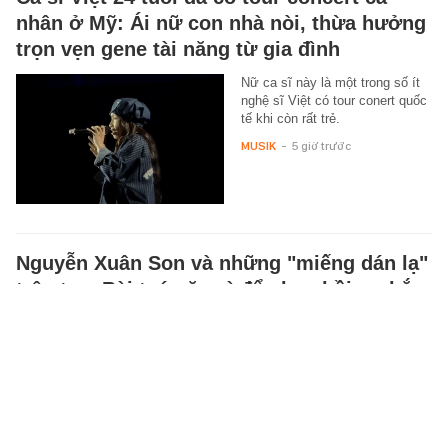
nhân ở Mỹ: Ái nữ con nhà nòi, thừa hưởng
trọn vẹn gene tài năng từ gia đình
Nữ ca sĩ này là một trong số ít
nghệ sĩ Việt có tour conert quốc
tế khi còn rất trẻ.
MUSIK
-
5 giờ trước
Nguyễn Xuân Son và những "miếng dán lạ"
trên tay: Bài toán ăn gì để phục hồi cơ bắp,
nạp nhiều đạm mà không hại thận?
Thấy Nguyễn Xuân Son dùng
miếng dán giảm đau, nhiều nam
giới tưởng đó là "cứu tinh" để
phục hồi cơ bắp. Tuy nhiên,
đây…
SỨC KHỎE
-
5 giờ trước