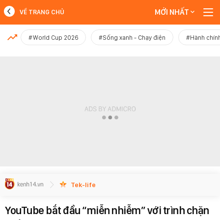
MỚI NHẤT
VỀ TRANG CHỦ
MỚI NHẤT
#World Cup 2026
#Sống xanh - Chạy điện
#Hành chính
Xem thêm
Tek-life
YouTube bắt đầu “miễn nhiễm” với trình chặn