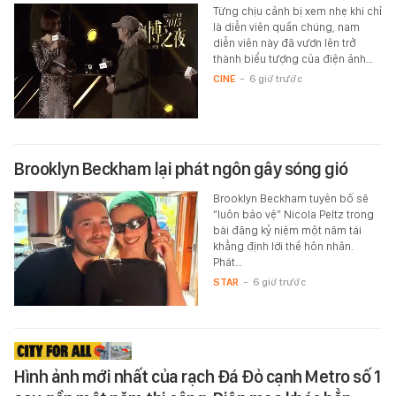
Từng chịu cảnh bị xem nhẹ khi chỉ
là diễn viên quần chúng, nam
diễn viên này đã vươn lên trở
thành biểu tượng của điện ảnh…
CINE
-
6 giờ trước
Brooklyn Beckham lại phát ngôn gây sóng gió
Brooklyn Beckham tuyên bố sẽ
“luôn bảo vệ” Nicola Peltz trong
bài đăng kỷ niệm một năm tái
khẳng định lời thề hôn nhân.
Phát…
STAR
-
6 giờ trước
Hình ảnh mới nhất của rạch Đá Đỏ cạnh Metro số 1