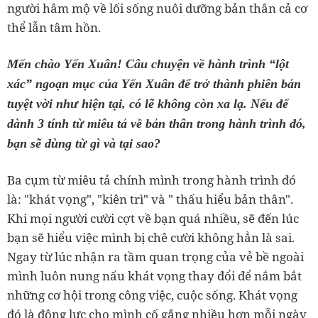
người hâm mộ về lối sống nuôi dưỡng bản thân cả cơ
thể lẫn tâm hồn.
Mến chào Yến Xuân! Câu chuyện về hành trình “lột
xác” ngoạn mục của Yến Xuân để trở thành phiên bản
tuyệt vời như hiện tại, có lẽ không còn xa lạ. Nếu để
dành 3 tính từ miêu tả về bản thân trong hành trình đó,
bạn sẽ dùng từ gì và tại sao?
Ba cụm từ miêu tả chính mình trong hành trình đó
là: "khát vọng", "kiên trì" và " thấu hiểu bản thân".
Khi mọi người cười cợt về bạn quá nhiều, sẽ đến lúc
bạn sẽ hiểu việc mình bị chê cười không hẳn là sai.
Ngay từ lúc nhận ra tầm quan trọng của vẻ bề ngoài
mình luôn nung nấu khát vọng thay đổi để nắm bắt
những cơ hội trong công việc, cuộc sống. Khát vọng
đó là động lực cho mình cố gắng nhiều hơn mỗi ngày