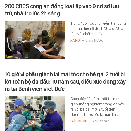
200 CBCS công an đồng loạt ập vào 9 cơ sở lưu
trú, nhà trọ lúc 2h sáng
Trong 135 người bị kiểm tra, công
an phát hiện 9 đối tượng dương
tính với chất ma túy.
XÃ HỘI
-
6 giờ trước
10 giờ vi phẫu giành lại mái tóc cho bé gái 2 tuổi bị
lột toàn bộ da đầu: 10 năm sau, điều xúc động xảy
ra tại Bệnh viện Việt Đức
Cách đây 10 năm, một tai nạn
giao thông nghiêm trọng đã xảy
ra với bé gái mới 2 tuổi trên
đường đi học. Vụ tai nạn khiến…
SỨC KHỎE
-
6 giờ trước