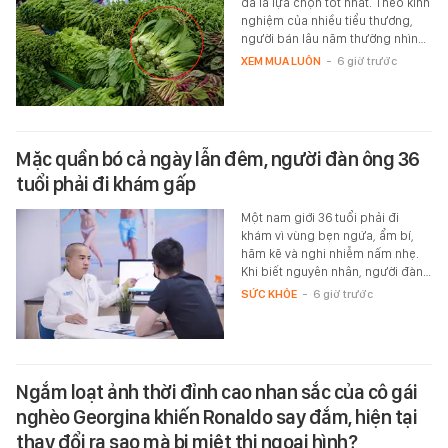
đã là lựa chọn tốt nhất. Theo kinh
nghiệm của nhiều tiểu thương,
người bán lâu năm thường nhìn…
XEM MUA LUÔN
-
6 giờ trước
Mặc quần bó cả ngày lẫn đêm, người đàn ông 36
tuổi phải đi khám gấp
Một nam giới 36 tuổi phải đi
khám vì vùng bẹn ngứa, ẩm bí,
hăm kẽ và nghi nhiễm nấm nhẹ.
Khi biết nguyên nhân, người đàn…
SỨC KHỎE
-
6 giờ trước
Ngắm loạt ảnh thời đỉnh cao nhan sắc của cô gái
nghèo Georgina khiến Ronaldo say đắm, hiện tại
thay đổi ra sao mà bị miệt thị ngoại hình?