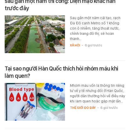
sau gần một năm thi công: Diện mạo khác hẳn
trước đây
Sau gần một năm cải tạo, rạch
Đá Đỏ cạnh Metro số 1 không
còn ô nhiễm, tăng thoát nước,
chỉnh trang đô thị, sẽ hoàn
thành…
XÃ HỘI
-
6 giờ trước
Tại sao người Hàn Quốc thích hỏi nhóm máu khi
làm quen?
Mhóm máu vốn là thông tin riêng
tư về y tế nhưng đối ở Hàn Quốc,
người dân thường hỏi về điều này
khi làm quen hoặc gặp mặt lần…
THẾ GIỚI ĐÓ ĐÂY
-
6 giờ trước