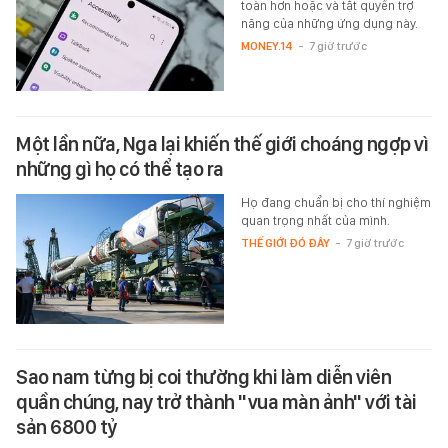
toàn hơn hoặc và tắt quyền trợ
năng của những ứng dụng này.
MONEY.14
-
7 giờ trước
Một lần nữa, Nga lại khiến thế giới choáng ngợp vì
những gì họ có thể tạo ra
Họ đang chuẩn bị cho thí nghiệm
quan trọng nhất của mình.
THẾ GIỚI ĐÓ ĐÂY
-
7 giờ trước
Sao nam từng bị coi thường khi làm diễn viên
quần chúng, nay trở thành "vua màn ảnh" với tài
sản 6800 tỷ