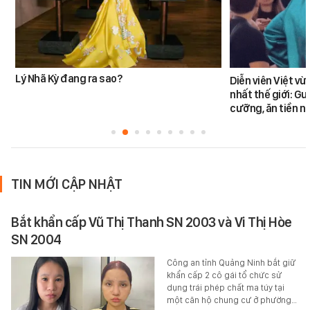
Lý Nhã Kỳ đang ra sao?
Diễn viên Việt v
nhất thế giới: G
cưỡng, ăn tiền n
TIN MỚI CẬP NHẬT
Bắt khẩn cấp Vũ Thị Thanh SN 2003 và Vi Thị Hòe
SN 2004
Công an tỉnh Quảng Ninh bắt giữ
khẩn cấp 2 cô gái tổ chức sử
dụng trái phép chất ma túy tại
một căn hộ chung cư ở phường…