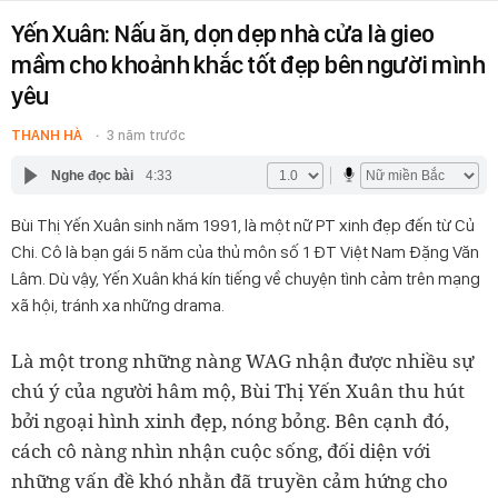
Yến Xuân: Nấu ăn, dọn dẹp nhà cửa là gieo
mầm cho khoảnh khắc tốt đẹp bên người mình
yêu
THANH HÀ
3 năm trước
Nghe đọc bài
4:33
Bùi Thị Yến Xuân sinh năm 1991, là một nữ PT xinh đẹp đến từ Củ
Chi. Cô là bạn gái 5 năm của thủ môn số 1 ĐT Việt Nam Đặng Văn
Lâm. Dù vậy, Yến Xuân khá kín tiếng về chuyện tình cảm trên mạng
xã hội, tránh xa những drama.
Là một trong những nàng WAG nhận được nhiều sự
chú ý của người hâm mộ, Bùi Thị Yến Xuân thu hút
bởi ngoại hình xinh đẹp, nóng bỏng. Bên cạnh đó,
cách cô nàng nhìn nhận cuộc sống, đối diện với
những vấn đề khó nhằn đã truyền cảm hứng cho