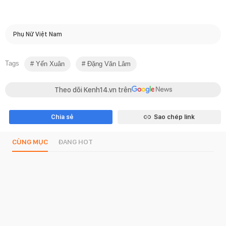
Phụ Nữ Việt Nam
Tags
Yến Xuân
Đặng Văn Lâm
Theo dõi Kenh14.vn trên
Chia sẻ
Sao chép link
CÙNG MỤC
ĐANG HOT