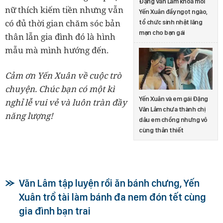
Đặng Văn Lâm khoá môi
nữ thích kiếm tiền nhưng vẫn
Yến Xuân đầy ngọt ngào,
có đủ thời gian chăm sóc bản
tổ chức sinh nhật lãng
mạn cho bạn gái
thân lẫn gia đình đó là hình
mẫu mà mình hướng đến.
Cảm ơn Yến Xuân về cuộc trò
chuyện. Chúc bạn có một kì
Yến Xuân và em gái Đặng
nghỉ lễ vui vẻ và luôn tràn đầy
Văn Lâm chưa thành chị
năng lượng!
dâu em chồng nhưng vô
cùng thân thiết
Văn Lâm tập luyện rồi ăn bánh chưng, Yến
Xuân trổ tài làm bánh đa nem đón tết cùng
gia đình bạn trai