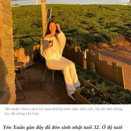
Yến Xuân chọn cách bỏ qua những bình luận tiêu cực, lấy đó làm động
lực để sống tốt hơn
Yến Xuân gần đây đã đón sinh nhật tuổi 32. Ở độ tuổi