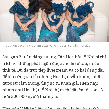
Top 3 Miss World Vietnam 2023 vắng mặt tại sự kiện mới đây
Sau gần 2 tuần đăng quang, Tân Hoa hậu Ý Nhi bị chỉ
trích vì những phát ngôn được cho là tự cao, thiếu
tinh tế. Dù đã trực tiếp livestream và có bài đăng dài
để lên tiếng xin lỗi nhưng Hoa hậu vẫn không nhận
được sự cảm thông, ủng hộ từ khán giả. Hiện nay,
nhóm anti Hoa hậu Ý Nhi thậm chí đã lên tới con số
hơn 500.000 người tham gia.
Hoa hậu Ý Nhi đã lên tiếng gửi lời xin lỗi lần thứ 2