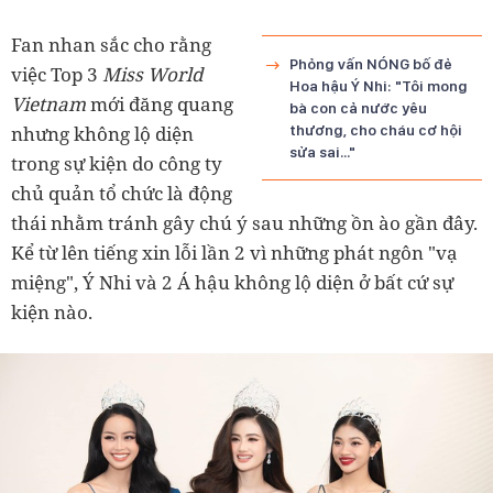
Fan nhan sắc cho rằng
Phỏng vấn NÓNG bố đẻ
việc Top 3
Miss World
Hoa hậu Ý Nhi: "Tôi mong
Vietnam
mới đăng quang
bà con cả nước yêu
nhưng không lộ diện
thương, cho cháu cơ hội
sửa sai..."
trong sự kiện do công ty
chủ quản tổ chức là động
thái nhằm tránh gây chú ý sau những ồn ào gần đây.
Kể từ lên tiếng xin lỗi lần 2 vì những phát ngôn "vạ
miệng", Ý Nhi và 2 Á hậu không lộ diện ở bất cứ sự
kiện nào.