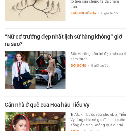
tổ tiên của chúng ta đã chạm
trán…
THẾ GIỚI ĐÓ ĐÂY
-
6 giờ trước
“Nữ cơ trưởng đẹp nhất lịch sử hàng không” giờ
ra sao?
Sốc vì trông còn trẻ đẹp hơn cả 4
năm trước.
ĐỜI SỐNG
-
6 giờ trước
Căn nhà ở quê của Hoa hậu Tiểu Vy
Trước khi bước vào showbiz, Tiểu
Vy từng chia sẻ gia đình có cuộc
sống ổn định, không quá dư dả.