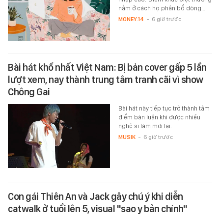
nằm ở cách họ phân bổ dòng…
MONEY.14
-
6 giờ trước
Bài hát khổ nhất Việt Nam: Bị bản cover gấp 5 lần
lượt xem, nay thành trung tâm tranh cãi vì show
Chông Gai
Bài hát này tiếp tục trở thành tâm
điểm bàn luận khi được nhiều
nghệ sĩ làm mới lại.
MUSIK
-
6 giờ trước
Con gái Thiên An và Jack gây chú ý khi diễn
catwalk ở tuổi lên 5, visual "sao y bản chính"