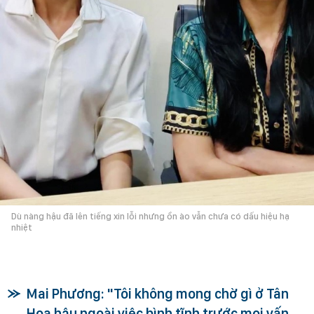
Dù nàng hậu đã lên tiếng xin lỗi nhưng ồn ào vẫn chưa có dấu hiệu hạ
nhiệt
Mai Phương: "Tôi không mong chờ gì ở Tân
Hoa hậu ngoài việc bình tĩnh trước mọi vấn