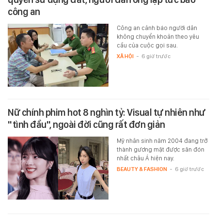
công an
Công an cảnh báo người dân
không chuyển khoản theo yêu
cầu của cuộc gọi sau.
XÃ HỘI
-
6 giờ trước
Nữ chính phim hot 8 nghìn tỷ: Visual tự nhiên như
"tình đầu", ngoài đời cũng rất đơn giản
Mỹ nhân sinh năm 2004 đang trở
thành gương mặt được săn đón
nhất châu Á hiện nay.
BEAUTY & FASHION
-
6 giờ trước