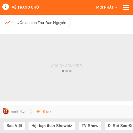
VỀ TRANG CHỦ
MỚI NHẤT
MỚI NHẤT
#Ồn ào của Thư Đan Nguyễn
Xem thêm
Star
Sao Việt
Hội bạn thân Showbiz
TV Show
Đi Soi Sao Đi