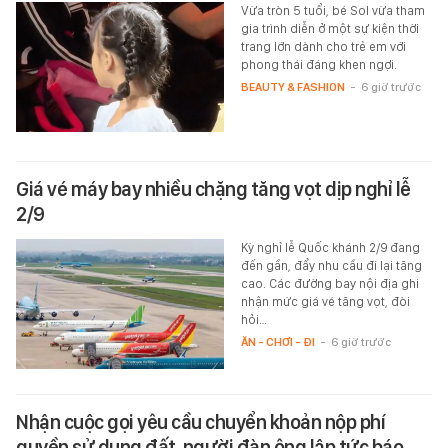
Vừa tròn 5 tuổi, bé Sol vừa tham
gia trình diễn ở một sự kiện thời
trang lớn dành cho trẻ em với
phong thái đáng khen ngợi.
BEAUTY & FASHION
-
6 giờ trước
Giá vé máy bay nhiều chặng tăng vọt dịp nghỉ lễ
2/9
Kỳ nghỉ lễ Quốc khánh 2/9 đang
đến gần, đẩy nhu cầu đi lại tăng
cao. Các đường bay nội địa ghi
nhận mức giá vé tăng vọt, đòi
hỏi…
ĂN - CHƠI - ĐI
-
6 giờ trước
Nhận cuộc gọi yêu cầu chuyển khoản nộp phí
quyền sử dụng đất, người đàn ông lập tức báo