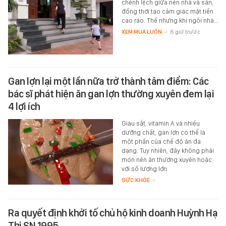
chênh lệch giữa nền nhà và sân,
đồng thời tạo cảm giác mặt tiền
cao ráo. Thế nhưng khi ngôi nhà…
XEM MUA LUÔN
-
6 giờ trước
Gan lợn lại một lần nữa trở thành tâm điểm: Các
bác sĩ phát hiện ăn gan lợn thường xuyên đem lại
4 lợi ích
Giàu sắt, vitamin A và nhiều
dưỡng chất, gan lợn có thể là
một phần của chế độ ăn đa
dạng. Tuy nhiên, đây không phải
món nên ăn thường xuyên hoặc
với số lượng lớn.
SỨC KHỎE
-
Ra quyết định khởi tố chủ hộ kinh doanh Huỳnh Hạ
Thi SN 1995