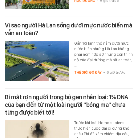
HỌC ĐƯỜNG
-
6 giờ trước
Vì sao người Hà Lan sống dưới mực nước biển mà
vẫn an toàn?
Gần 1/3 lãnh thổ nằm dưới mực
nước biển nhưng Hà Lan không
phải nơm nớp sợ những cơn thịnh
nộ của đại dương mà rất an toàn,
…
THẾ GIỚI ĐÓ ĐÂY
-
6 giờ trước
Bí mật rợn người trong bộ gen nhân loại: 1% DNA
của bạn đến từ một loài người "bóng ma" chưa
từng được biết tới!
Trước khi loài Homo sapiens
thực hiện cuộc đại di cư rời khỏi
châu Phi để xâm chiếm địa cầu,