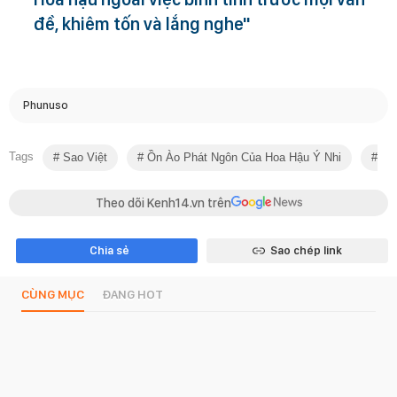
đề, khiêm tốn và lắng nghe"
Phunuso
Tags
Sao Việt
Ồn Ào Phát Ngôn Của Hoa Hậu Ý Nhi
Mis
Theo dõi Kenh14.vn trên
Chia sẻ
Sao chép link
CÙNG MỤC
ĐANG HOT