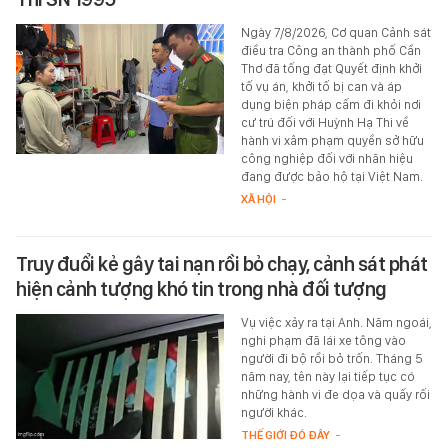
Ngày 7/8/2026, Cơ quan Cảnh sát
điều tra Công an thành phố Cần
Thơ đã tống đạt Quyết định khởi
tố vụ án, khởi tố bị can và áp
dụng biện pháp cấm đi khỏi nơi
cư trú đối với Huỳnh Hạ Thi về
hành vi xâm phạm quyền sở hữu
công nghiệp đối với nhãn hiệu
đang được bảo hộ tại Việt Nam.
XÃ HỘI
-
Truy đuổi kẻ gây tai nạn rồi bỏ chạy, cảnh sát phát
hiện cảnh tượng khó tin trong nhà đối tượng
Vụ việc xảy ra tại Anh. Năm ngoái,
nghi phạm đã lái xe tông vào
người đi bộ rồi bỏ trốn. Tháng 5
năm nay, tên này lại tiếp tục có
những hành vi đe dọa và quấy rối
người khác.
THẾ GIỚI ĐÓ ĐÂY
-