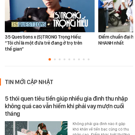
35 Questions x (S)TRONG Trọng Hiếu:
Điểm chuẩn đại h
“Tôi chỉ là một đứa trẻ đang ở trọ trên
NHANH nhất
thế gian”
TIN MỚI CẬP NHẬT
5 thói quen tiêu tiền giúp nhiều gia đình thu nhập
không quá cao vẫn hiếm khi phải vay mượn cuối
tháng
Không phải gia đình nào ít gặp
khó khăn về tiền bạc cũng có thu
nhập cao. Điểm khác biệt thường