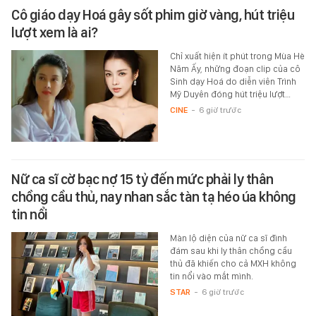
Cô giáo dạy Hoá gây sốt phim giờ vàng, hút triệu
lượt xem là ai?
Chỉ xuất hiện ít phút trong Mùa Hè
Năm Ấy, những đoạn clip của cô
Sinh dạy Hoá do diễn viên Trình
Mỹ Duyên đóng hút triệu lượt…
CINE
-
6 giờ trước
Nữ ca sĩ cờ bạc nợ 15 tỷ đến mức phải ly thân
chồng cầu thủ, nay nhan sắc tàn tạ héo úa không
tin nổi
Màn lộ diện của nữ ca sĩ đình
đám sau khi ly thân chồng cầu
thủ đã khiến cho cả MXH không
tin nổi vào mắt mình.
STAR
-
6 giờ trước