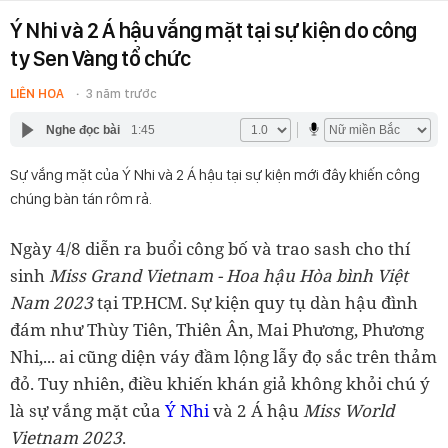
Ý Nhi và 2 Á hậu vắng mặt tại sự kiện do công
ty Sen Vàng tổ chức
LIÊN HOA
3 năm trước
Nghe đọc bài
1:45
Sự vắng mặt của Ý Nhi và 2 Á hậu tại sự kiện mới đây khiến công
chúng bàn tán rôm rả.
Ngày 4/8 diễn ra buổi công bố và trao sash cho thí
sinh
Miss Grand Vietnam - Hoa hậu Hòa bình Việt
Nam 2023
tại TP.HCM. Sự kiện quy tụ dàn hậu đình
đám như Thùy Tiên, Thiên Ân, Mai Phương, Phương
Nhi,... ai cũng diện váy đầm lộng lẫy đọ sắc trên thảm
đỏ. Tuy nhiên, điều khiến khán giả không khỏi chú ý
là sự vắng mặt của
Ý Nhi
và 2 Á hậu
Miss World
Vietnam 2023
.