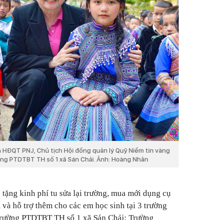
h HĐQT PNJ, Chủ tịch Hội đồng quản lý Quỹ Niềm tin vàng
ờng PTDTBT TH số 1 xã Sán Chải. Ảnh: Hoàng Nhân
 tặng kinh phí tu sửa lại trường, mua mới dụng cụ
 và hỗ trợ thêm cho các em học sinh tại 3 trường
Trường PTDTBT TH số 1 xã Sán Chải; Trường