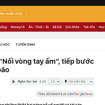
iểm chuẩn 2026
 sống
Money.14
Ăn - Chơi - Đi
Xã hội
Sức khỏe
Tek-life
Học
U HỌC
TUYỂN SINH
Nối vòng tay ấm”, tiếp bước
bão
4:30
Nghe đọc bài
Theo dõi Kenh14.vn trên
ng những thiệt hại nặng nề về người và tài sản