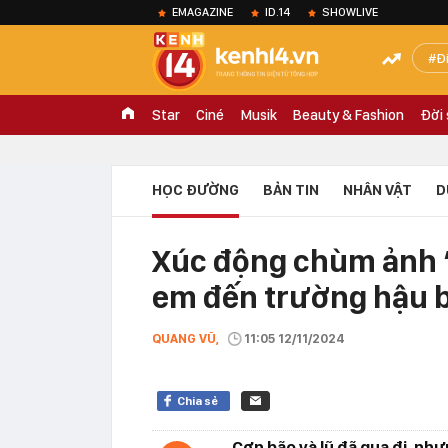
EMAGAZINE
ID.14
SHOWLIVE
Đ
Star
Ciné
Musik
Beauty & Fashion
Đời
HỌC ĐƯỜNG
BẢN TIN
NHÂN VẬT
D
Xúc động chùm ảnh “
em đến trường hậu 
QUANG VŨ,
11:05 12/11/2024
Chia sẻ
Cơn bão và lũ đã qua đi, như