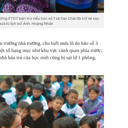
ng PTDT bán trú tiểu học số 1 xã Sán Chải đã trở lại sau
ưa lũ lịch sử. Ảnh: Hoàng Nhân
trưởng nhà trường, cho biết mưa lũ do bão số 3
 một số hạng mục như khu vực cảnh quan phía trước;
hà bán trú của học sinh cũng bị sạt lở 1 phòng,