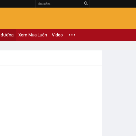
 đường
Xem Mua Luôn
Video