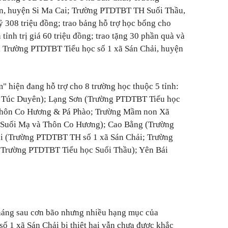
, huyện Si Ma Cai; Trường PTDTBT TH Suối Thầu,
 tỷ 308 triệu đồng; trao bảng hỗ trợ học bổng cho
 tỉnh trị giá 60 triệu đồng; trao tặng 30 phần quà và
h Trường PTDTBT Tiểu học số 1 xã Sán Chải, huyện
" hiện đang hỗ trợ cho 8 trường học thuộc 5 tỉnh:
c Túc Duyên); Lạng Sơn (Trường PTDTBT Tiểu học
 thôn Co Hương & Pá Phào; Trường Mầm non Xã
 Suối Mạ và Thôn Co Hương); Cao Bằng (Trường
 (Trường PTDTBT TH số 1 xã Sán Chải; Trường
Trường PTDTBT Tiểu học Suối Thầu); Yên Bái
 tháng sau cơn bão nhưng nhiều hạng mục của
số 1 xã Sán Chải bị thiệt hại vẫn chưa được khắc