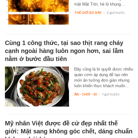
mặt Mặt Trời, hé lộ khung…
THẾ GIỚI ĐÓ ĐÂY
-
2 giờ trước
Cùng 1 công thức, tại sao thịt rang cháy
cạnh ngoài hàng luôn ngon hơn, sai lầm
nằm ở bước đầu tiên
Đây cũng là bí quyết được nhiều
quán cơm áp dụng để tạo nên
món ăn tưởng đơn giản nhưng
luôn khiến thực khách muốn…
ĂN - CHƠI - ĐI
-
1 giờ trước
Mỹ nhân Việt được đề cử đẹp nhất thế
giới: Mặt sang không góc chết, dáng chuẩn