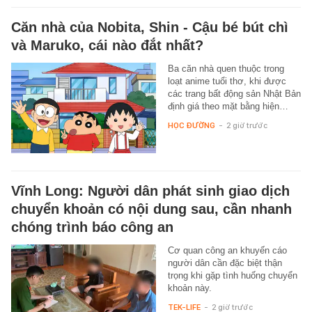
Căn nhà của Nobita, Shin - Cậu bé bút chì
và Maruko, cái nào đắt nhất?
Ba căn nhà quen thuộc trong
loạt anime tuổi thơ, khi được
các trang bất động sản Nhật Bản
định giá theo mặt bằng hiện…
HỌC ĐƯỜNG
-
2 giờ trước
Vĩnh Long: Người dân phát sinh giao dịch
chuyển khoản có nội dung sau, cần nhanh
chóng trình báo công an
Cơ quan công an khuyến cáo
người dân cần đặc biệt thận
trọng khi gặp tình huống chuyển
khoản này.
TEK-LIFE
-
2 giờ trước