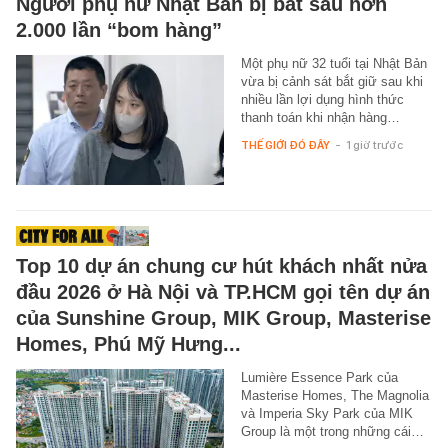
Người phụ nữ Nhật Bản bị bắt sau hơn
2.000 lần “bom hàng”
Một phụ nữ 32 tuổi tại Nhật Bản
vừa bị cảnh sát bắt giữ sau khi
nhiều lần lợi dụng hình thức
thanh toán khi nhận hàng…
THẾ GIỚI ĐÓ ĐÂY
-
1 giờ trước
Top 10 dự án chung cư hút khách nhất nửa
đầu 2026 ở Hà Nội và TP.HCM gọi tên dự án
của Sunshine Group, MIK Group, Masterise
Homes, Phú Mỹ Hưng...
Lumière Essence Park của
Masterise Homes, The Magnolia
và Imperia Sky Park của MIK
Group là một trong những cái…