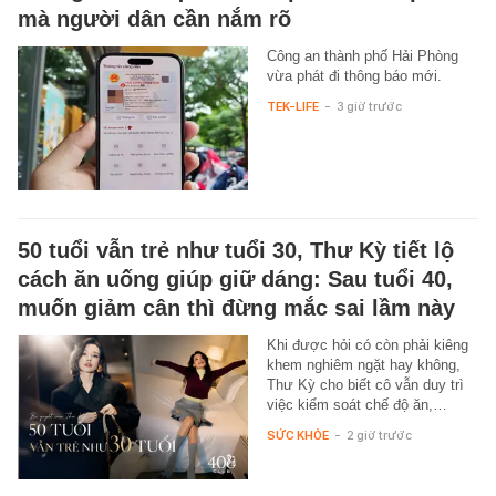
mà người dân cần nắm rõ
Công an thành phố Hải Phòng
vừa phát đi thông báo mới.
TEK-LIFE
-
3 giờ trước
50 tuổi vẫn trẻ như tuổi 30, Thư Kỳ tiết lộ
cách ăn uống giúp giữ dáng: Sau tuổi 40,
muốn giảm cân thì đừng mắc sai lầm này
Khi được hỏi có còn phải kiêng
khem nghiêm ngặt hay không,
Thư Kỳ cho biết cô vẫn duy trì
việc kiểm soát chế độ ăn,…
SỨC KHỎE
-
2 giờ trước