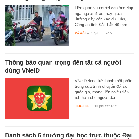
Liên quan vụ người đàn ông đạp
ngã người đi xe máy giữa
đường gây xôn xao dư luận,
Công an tỉnh Đắk Lắk đã tạm…
XÃ HỘI
-
27 phút trước
Thông báo quan trọng đến tất cả người
dùng VNeID
VNeID đang trở thành một phần
trong quá trình chuyển đổi số
quốc gia, mang đến nhiều tiện
ích hơn cho người dân.
TEK-LIFE
-
10 phút trước
Danh sách 6 trường đại học trực thuộc Đại