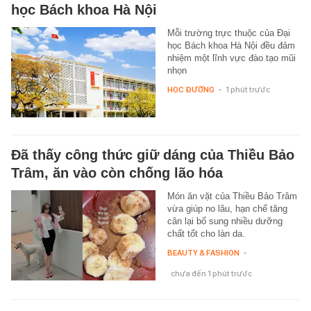
học Bách khoa Hà Nội
Mỗi trường trực thuộc của Đại
học Bách khoa Hà Nội đều đảm
nhiệm một lĩnh vực đào tạo mũi
nhọn
HỌC ĐƯỜNG
-
1 phút trước
Đã thấy công thức giữ dáng của Thiều Bảo
Trâm, ăn vào còn chống lão hóa
Món ăn vặt của Thiều Bảo Trâm
vừa giúp no lâu, hạn chế tăng
cân lại bổ sung nhiều dưỡng
chất tốt cho làn da.
BEAUTY & FASHION
-
chưa đến 1 phút trước