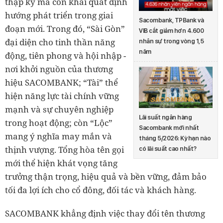
thập kỷ mà còn khái quát định
hướng phát triển trong giai
Sacombank, TPBank và
đoạn mới. Trong đó, “Sài Gòn”
VIB cắt giảm hơn 4.600
đại diện cho tinh thần năng
nhân sự trong vòng 1,5
năm
động, tiên phong và hội nhập -
nơi khởi nguồn của thương
hiệu SACOMBANK; “Tài” thể
hiện năng lực tài chính vững
mạnh và sự chuyên nghiệp
Lãi suất ngân hàng
trong hoạt động; còn “Lộc”
Sacombank mới nhất
mang ý nghĩa may mắn và
tháng 5/2026: Kỳ hạn nào
thịnh vượng. Tổng hòa tên gọi
có lãi suất cao nhất?
mới thể hiện khát vọng tăng
trưởng thận trọng, hiệu quả và bền vững, đảm bảo
tối đa lợi ích cho cổ đông, đối tác và khách hàng.
SACOMBANK khẳng định việc thay đổi tên thương