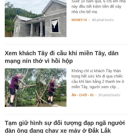
Suốt 10 năm qua, 6 chị em nhà
này đều tiết kiệm tiền để xây
nhà cho bố mẹ.
MONEY.14
-
40 phút trước
Xem khách Tây đi cầu khỉ miền Tây, dân
mạng nín thở vì hồi hộp
Không chỉ vị khách Tây thận
trọng hết sức khi đi qua chiếc
cầu khỉ làm bằng 2 thanh tre ở
miền Tây, người xem clip…
ĂN - CHƠI - ĐI
-
30 phút trước
Tạm giữ hình sự đối tượng đạp ngã người
đàn ông đang chạy xe máy ở Đắk Lắk