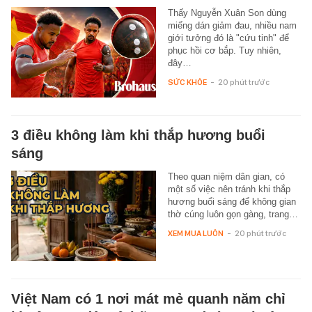
Thấy Nguyễn Xuân Son dùng
miếng dán giảm đau, nhiều nam
giới tưởng đó là "cứu tinh" để
phục hồi cơ bắp. Tuy nhiên,
đây…
SỨC KHỎE
-
20 phút trước
3 điều không làm khi thắp hương buổi
sáng
Theo quan niệm dân gian, có
một số việc nên tránh khi thắp
hương buổi sáng để không gian
thờ cúng luôn gọn gàng, trang…
XEM MUA LUÔN
-
20 phút trước
Việt Nam có 1 nơi mát mẻ quanh năm chỉ