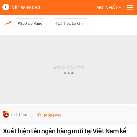
MỚI NHẤT
VỀ TRANG CHỦ
MỚI NHẤT
#360 độ Vàng
#bài học tài chính
Xem thêm
Money.14
Xuất hiện tên ngân hàng mới tại Việt Nam kể