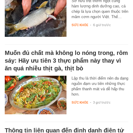
Sở hữu thịt thơm ngọt cùng
hàm lượng dinh dưỡng cao, cá
chép là lựa chọn quen thuộc trên
mâm cơm người Việt. Thế…
SỨC KHỎE
-
6 giờ trước
Muốn đủ chất mà không lo nóng trong, rôm
sảy: Hãy ưu tiên 3 thực phẩm này thay vì
ăn quá nhiều thịt gà, thịt bò
Lập thu là thời điểm nên đa dạng
nguồn đạm ưu tiên những thực
phẩm thanh mát và dễ hấp thu
hơn.
SỨC KHỎE
-
3 giờ trước
Thông tin liên quan đến định danh điện tử