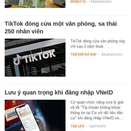
MONEY.14
-
34 phút trước
TikTok đóng cửa một văn phòng, sa thải
250 nhân viên
TikTok đóng cửa văn phòng này
chỉ sau 2 năm thuê.
THẾ GIỚI ĐÓ ĐÂY
-
43 phút trước
Lưu ý quan trọng khi đăng nhập VNeID
Cơ quan chức năng vừa lý giải
về lỗi "Tài khoản không khớp
thông tin tại Cơ sở dữ liệu dân
cư" khi đăng nhập VNeID và…
TEK-LIFE
-
1 giờ trước