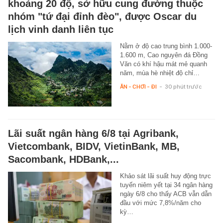
khoảng 20 độ, sở hữu cung đường thuộc
nhóm "tứ đại đỉnh đèo", được Oscar du
lịch vinh danh liên tục
Nằm ở độ cao trung bình 1.000-
1.600 m, Cao nguyên đá Đồng
Văn có khí hậu mát mẻ quanh
năm, mùa hè nhiệt độ chỉ…
ĂN - CHƠI - ĐI
-
30 phút trước
Lãi suất ngân hàng 6/8 tại Agribank,
Vietcombank, BIDV, VietinBank, MB,
Sacombank, HDBank,...
Khảo sát lãi suất huy động trực
tuyến niêm yết tại 34 ngân hàng
ngày 6/8 cho thấy ACB vẫn dẫn
đầu với mức 7,8%/năm cho
kỳ…