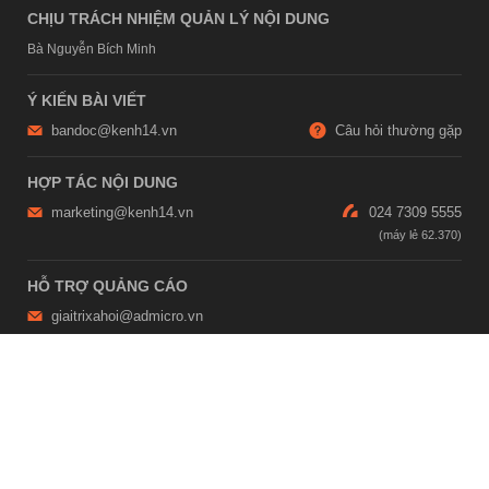
CHỊU TRÁCH NHIỆM QUẢN LÝ NỘI DUNG
Bà Nguyễn Bích Minh
Ý KIẾN BÀI VIẾT
bandoc@kenh14.vn
Câu hỏi thường gặp
HỢP TÁC NỘI DUNG
marketing@kenh14.vn
024 7309 5555
HỖ TRỢ QUẢNG CÁO
giaitrixahoi@admicro.vn
02473007108
TRỤ SỞ HÀ NỘI
Tầng 21, Tòa nhà Center Building, Hapulico Complex, Số 01, phố
Nguyễn Huy Tưởng, phường Thanh Xuân, thành phố Hà Nội