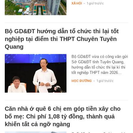
XÃ HỘI
-
1 giờ trước
Bộ GD&ĐT hướng dẫn tổ chức thi lại tốt
nghiệp tại điểm thi THPT Chuyên Tuyên
Quang
Bộ GD&ĐT vừa có công văn gửi
Sở GD&ĐT tỉnh Tuyên Quang,
hướng dẫn tổ chức thi lại kì thi
tốt nghiệp THPT năm 2026…
HỌC ĐƯỜNG
-
1 giờ trước
Căn nhà ở quê 6 chị em góp tiền xây cho
bố mẹ: Chi phí 1,08 tỷ đồng, thành quả
khiến tất cả ngỡ ngàng