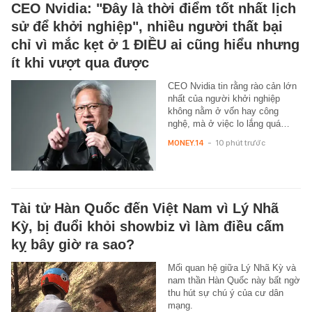
CEO Nvidia: "Đây là thời điểm tốt nhất lịch
sử để khởi nghiệp", nhiều người thất bại
chỉ vì mắc kẹt ở 1 ĐIỀU ai cũng hiểu nhưng
ít khi vượt qua được
CEO Nvidia tin rằng rào cản lớn
nhất của người khởi nghiệp
không nằm ở vốn hay công
nghệ, mà ở việc lo lắng quá…
MONEY.14
-
10 phút trước
Tài tử Hàn Quốc đến Việt Nam vì Lý Nhã
Kỳ, bị đuổi khỏi showbiz vì làm điều cấm
kỵ bây giờ ra sao?
Mối quan hệ giữa Lý Nhã Kỳ và
nam thần Hàn Quốc này bất ngờ
thu hút sự chú ý của cư dân
mạng.