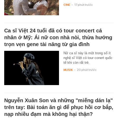
CINE
-
17 phút trước
Ca sĩ Việt 24 tuổi đã có tour concert cá
nhân ở Mỹ: Ái nữ con nhà nòi, thừa hưởng
trọn vẹn gene tài năng từ gia đình
Nữ ca sĩ này là một trong số ít
nghệ sĩ Việt có tour conert quốc
tế khi còn rất trẻ.
MUSIK
-
20 phút trước
Nguyễn Xuân Son và những "miếng dán lạ"
trên tay: Bài toán ăn gì để phục hồi cơ bắp,
nạp nhiều đạm mà không hại thận?