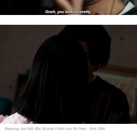
Myeong Jun bất đắc dĩ phải chăm sóc Ro Hee - Ảnh: ENA