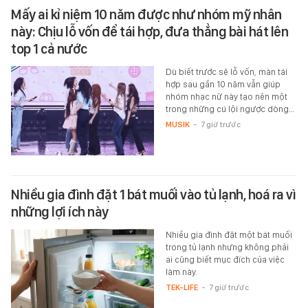
Mấy ai kỉ niệm 10 năm được như nhóm mỹ nhân
này: Chịu lỗ vốn để tái hợp, đưa thẳng bài hát lên
top 1 cả nước
Dù biết trước sẽ lỗ vốn, màn tái
hợp sau gần 10 năm vẫn giúp
nhóm nhạc nữ này tạo nên một
trong những cú lội ngược dòng…
MUSIK
-
7 giờ trước
Nhiều gia đình đặt 1 bát muối vào tủ lạnh, hoá ra vì
những lợi ích này
Nhiều gia đình đặt một bát muối
trong tủ lạnh nhưng không phải
ai cũng biết mục đích của việc
làm này.
TEK-LIFE
-
7 giờ trước