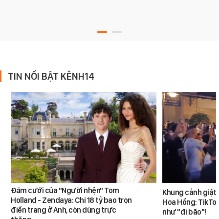
TIN NỔI BẬT KÊNH14
Đám cưới của "Người nhện" Tom
Khung cảnh giật
Holland - Zendaya: Chi 18 tỷ bao trọn
Hoa Hồng: TikTok
điền trang ở Anh, còn dùng trực
như "đi bão"!