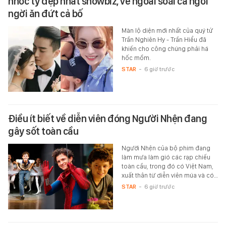
nhóc tỳ đẹp nhất showbiz, vẻ ngoài soái ca ngời
ngời ăn đứt cả bố
Màn lộ diện mới nhất của quý tử
Trần Nghiên Hy - Trần Hiểu đã
khiến cho công chúng phải há
hốc mồm.
STAR
-
6 giờ trước
Điều ít biết về diễn viên đóng Người Nhện đang
gây sốt toàn cầu
Người Nhện của bộ phim đang
làm mưa làm gió các rạp chiếu
toàn cầu, trong đó có Việt Nam,
xuất thân từ diễn viên múa và có…
STAR
-
6 giờ trước