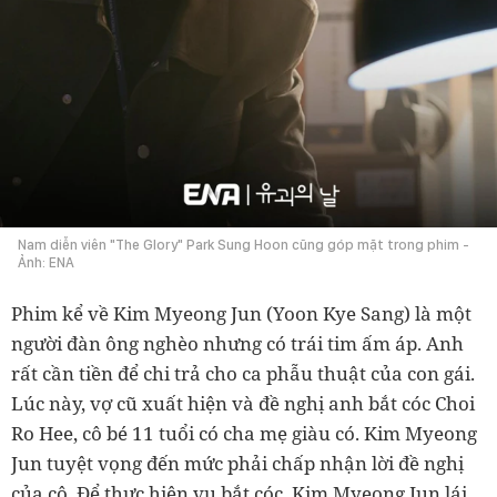
Nam diễn viên "The Glory" Park Sung Hoon cũng góp mặt trong phim -
Ảnh: ENA
Phim kể về Kim Myeong Jun (Yoon Kye Sang) là một
người đàn ông nghèo nhưng có trái tim ấm áp. Anh
rất cần tiền để chi trả cho ca phẫu thuật của con gái.
Lúc này, vợ cũ xuất hiện và đề nghị anh bắt cóc Choi
Ro Hee, cô bé 11 tuổi có cha mẹ giàu có. Kim Myeong
Jun tuyệt vọng đến mức phải chấp nhận lời đề nghị
của cô. Để thực hiện vụ bắt cóc, Kim Myeong Jun lái