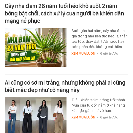
Cây nha đam 28 năm tuổi héo khô suốt 2 năm
bỗng bật chồi, cách xử lý của người bà khiến dân
mạng nể phục
Suốt gần hai năm, cây nha đam
già trong nhà liên tục héo lá, thân
teo tóp, thay đất, tưới nước hay
bón phân đều không cải thiện.…
XEM MUA LUÔN
-
6 giờ trước
Ai cũng có sơ mi trắng, nhưng không phải ai cũng
biết mặc đẹp như cô nàng này
Điều khiến sơ mi trắng trở thành
"vua của tủ đồ" nằm ở khả năng
kết hợp gần như vô hạn.
XEM MUA LUÔN
-
6 giờ trước