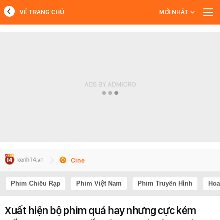
VỀ TRANG CHỦ
MỚI NHẤT
MỚI NHẤT
Xem thêm
Cine
Phim Chiếu Rạp
Phim Việt Nam
Phim Truyền Hình
Hoa
Xuất hiện bộ phim quá hay nhưng cực kém