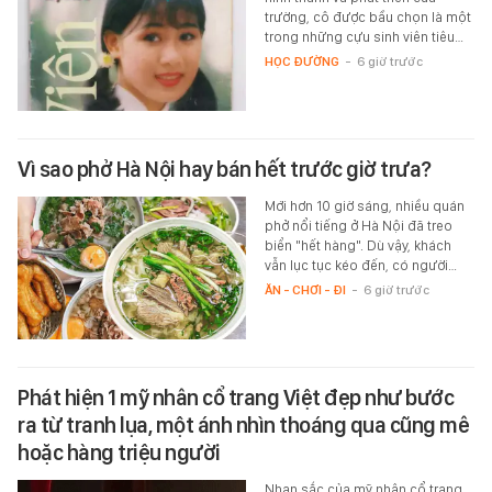
trường, cô được bầu chọn là một
trong những cựu sinh viên tiêu…
HỌC ĐƯỜNG
-
6 giờ trước
Vì sao phở Hà Nội hay bán hết trước giờ trưa?
Mới hơn 10 giờ sáng, nhiều quán
phở nổi tiếng ở Hà Nội đã treo
biển "hết hàng". Dù vậy, khách
vẫn lục tục kéo đến, có người…
ĂN - CHƠI - ĐI
-
6 giờ trước
Phát hiện 1 mỹ nhân cổ trang Việt đẹp như bước
ra từ tranh lụa, một ánh nhìn thoáng qua cũng mê
hoặc hàng triệu người
Nhan sắc của mỹ nhân cổ trang