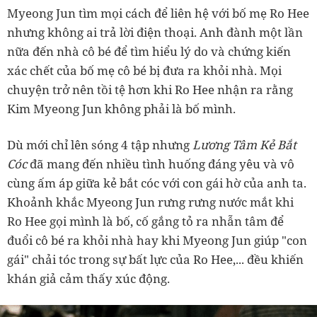
Myeong Jun tìm mọi cách để liên hệ với bố mẹ Ro Hee
nhưng không ai trả lời điện thoại. Anh đành một lần
nữa đến nhà cô bé để tìm hiểu lý do và chứng kiến
xác chết của bố mẹ cô bé bị đưa ra khỏi nhà. Mọi
chuyện trở nên tồi tệ hơn khi Ro Hee nhận ra rằng
Kim Myeong Jun không phải là bố mình.
Dù mới chỉ lên sóng 4 tập nhưng
Lương Tâm Kẻ Bắt
Cóc
đã mang đến nhiều tình huống đáng yêu và vô
cùng ấm áp giữa kẻ bắt cóc với con gái hờ của anh ta.
Khoảnh khắc Myeong Jun rưng rưng nước mắt khi
Ro Hee gọi mình là bố, cố gắng tỏ ra nhẫn tâm để
đuổi cô bé ra khỏi nhà hay khi Myeong Jun giúp "con
gái" chải tóc trong sự bất lực của Ro Hee,... đều khiến
khán giả cảm thấy xúc động.