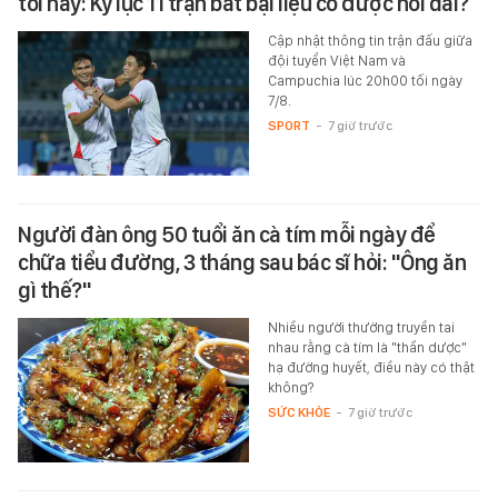
tối nay: Kỷ lục 11 trận bất bại liệu có được nối dài?
Cập nhật thông tin trận đấu giữa
đội tuyển Việt Nam và
Campuchia lúc 20h00 tối ngày
7/8.
SPORT
-
7 giờ trước
Người đàn ông 50 tuổi ăn cà tím mỗi ngày để
chữa tiểu đường, 3 tháng sau bác sĩ hỏi: "Ông ăn
gì thế?"
Nhiều người thường truyền tai
nhau rằng cà tím là "thần dược"
hạ đường huyết, điều này có thật
không?
SỨC KHỎE
-
7 giờ trước