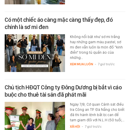
Có một chiếc áo càng mặc càng thấy đẹp, đó
chính là sơ mi đen
Không nổi bật như sơ mi trắng
hay những gam màu pastel, sơ
mi đen vẫn luôn là món đồ "kinh
điển" trong tủ quần áo của
những…
XEM MUA LUÔN
-
7 giờ trước
Chủ tịch HĐQT Công ty Đông Dương bị bắt vì cáo
buộc cho thuê tài sản đã phát mãi
Ngày 7/8, Cơ quan Cảnh sát điều
tra Công an TP. Đà Nẵng cho biết
đã thi hành lệnh bắt bị can để
tạm giam đối với N.L.H (50 tuổi,…
XÃ HỘI
-
7 giờ trước