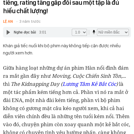
tiếng, rating tăng gấp đôi sau một tập là đủ
hiểu chất lượng!
LỆ AN
3 năm trước
Nghe đọc bài
3:01
Khán giả tiếc nuối khi bộ phim này không tiếp cận được nhiều
người xem hơn.
Giữa hàng loạt những dự án phim Hàn nổi đình đám
ra mắt gần đây như
Moving, Cuộc Chiến Sinh Tồn,...
thì
The Kidnapping Day (
Lương Tâm Kẻ Bắt Cóc
)
là
một tác phẩm kém tiếng hơn cả. Phần vì nó ra mắt ở
đài ENA, một nhà đài kém tiếng, phần vì bộ phim
không có gương mặt câu kéo người xem, khi cả hai
diễn viên chính đều là những tên tuổi kém nổi. Thêm
vào đó, chuyện phim còn xoay quanh một kẻ bắt cóc,
không có chuyện tình yêu hường phấn, càng không