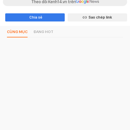
Theo dõi Kenh14.vn trên
Chia sẻ
Sao chép link
CÙNG MỤC
ĐANG HOT