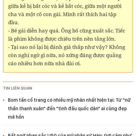
giữa kẻ bị bắt cóc và kẻ bắt cóc, giữa một người
cha và một cô con gái. Mình rất thích hai tập
đầu.
- Bé gái diễn hay quá. Ông bố cũng xuất sắc. Tiếc
là phim không được chiếu trên nền tảng lớn.
- Tại sao nó lại bị đánh giá thấp như vậy? Không
còn nghi ngờ gì nữa, nó xứng đáng được quảng
cáo nhiều hơn nữa nhà đài ơi.
TIN LIÊN QUAN
Bom tấn cổ trang có nhiều mỹ nhân nhất hiện tại: Từ "nữ
thần thanh xuân" đến "tình đầu quốc dân" ai cũng đẹp
mê hồn
Bất ngờ nhan sắc U50 của mỹ nhân xứ Hàn: Gợi cảm như