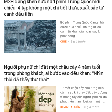
MXH đang khen nức nở 1 phim Trung Quốc mới
chiếu: 4 tập không một chi tiết thừa, xuất sắc từ
cảnh đầu tiên
Bộ phim Trung Quốc đang nhận
được quá nhiều những lời có
cánh từ khán giả ngay sau khi
phát sóng.
CINE
-
6 giờ trước
Người phụ nữ chỉ đặt một chậu cây 4 năm tuổi
trong phòng khách, ai bước vào đều khen: “Nhìn
thôi đã thấy thư thái”
Từ một chậu cây nhỏ từng héo
cành sau khi thay đất, cây dương
xỉ măng tây của người phụ nữ đã
phát triển thành bụi xanh mềm…
XEM MUA LUÔN
-
6 giờ trước