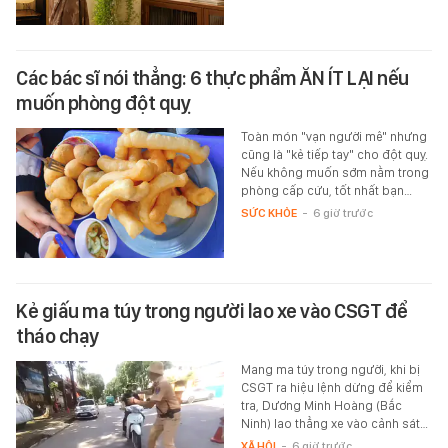
Các bác sĩ nói thẳng: 6 thực phẩm ĂN ÍT LẠI nếu
muốn phòng đột quỵ
Toàn món "vạn người mê" nhưng
cũng là "kẻ tiếp tay" cho đột quỵ.
Nếu không muốn sớm nằm trong
phòng cấp cứu, tốt nhất bạn…
SỨC KHỎE
-
6 giờ trước
Kẻ giấu ma túy trong người lao xe vào CSGT để
tháo chạy
Mang ma túy trong người, khi bị
CSGT ra hiệu lệnh dừng để kiểm
tra, Dương Minh Hoàng (Bắc
Ninh) lao thẳng xe vào cảnh sát…
XÃ HỘI
-
6 giờ trước