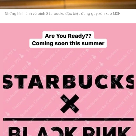
Những hình ảnh về bình Starbucks đặc biệt đang gây xôn xao MXH