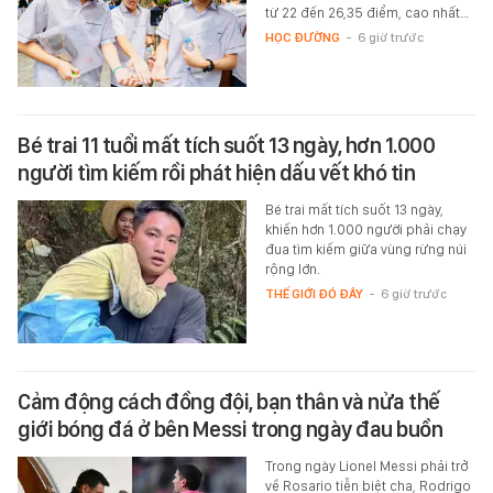
từ 22 đến 26,35 điểm, cao nhất…
HỌC ĐƯỜNG
-
6 giờ trước
Bé trai 11 tuổi mất tích suốt 13 ngày, hơn 1.000
người tìm kiếm rồi phát hiện dấu vết khó tin
Bé trai mất tích suốt 13 ngày,
khiến hơn 1.000 người phải chạy
đua tìm kiếm giữa vùng rừng núi
rộng lớn.
THẾ GIỚI ĐÓ ĐÂY
-
6 giờ trước
Cảm động cách đồng đội, bạn thân và nửa thế
giới bóng đá ở bên Messi trong ngày đau buồn
Trong ngày Lionel Messi phải trở
về Rosario tiễn biệt cha, Rodrigo