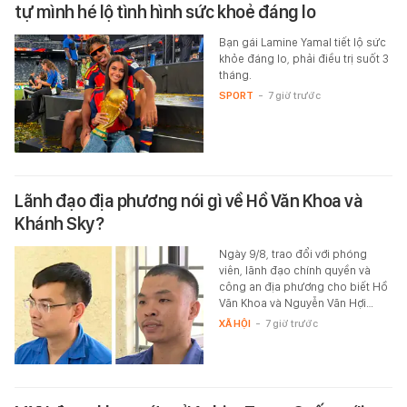
tự mình hé lộ tình hình sức khoẻ đáng lo
Bạn gái Lamine Yamal tiết lộ sức
khỏe đáng lo, phải điều trị suốt 3
tháng.
SPORT
-
7 giờ trước
Lãnh đạo địa phương nói gì về Hồ Văn Khoa và
Khánh Sky?
Ngày 9/8, trao đổi với phóng
viên, lãnh đạo chính quyền và
công an địa phương cho biết Hồ
Văn Khoa và Nguyễn Văn Hợi…
XÃ HỘI
-
7 giờ trước