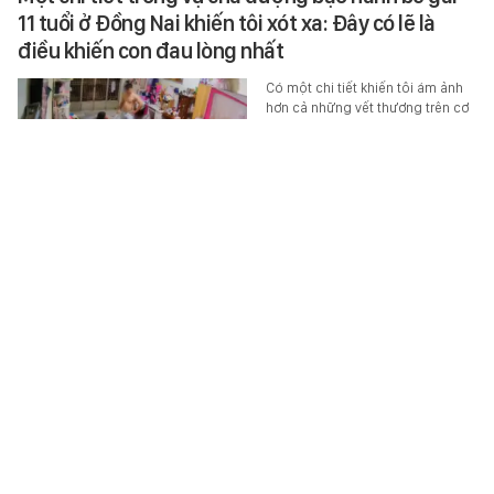
11 tuổi ở Đồng Nai khiến tôi xót xa: Đây có lẽ là
điều khiến con đau lòng nhất
Có một chi tiết khiến tôi ám ảnh
hơn cả những vết thương trên cơ
thể đứa trẻ.
HỌC ĐƯỜNG
-
5 giờ trước
Điểm chuẩn Đại học Thương mại 2026 cao nhất
26,5
Đại học Thương mại vừa công
bố điểm chuẩn 2026, cao nhất
lên tới 26,5 điểm.
HỌC ĐƯỜNG
-
5 giờ trước