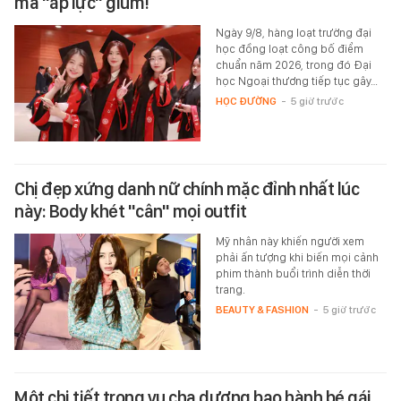
mà "áp lực" giùm!
Ngày 9/8, hàng loạt trường đại
học đồng loạt công bố điểm
chuẩn năm 2026, trong đó Đại
học Ngoại thương tiếp tục gây…
HỌC ĐƯỜNG
-
5 giờ trước
Chị đẹp xứng danh nữ chính mặc đỉnh nhất lúc
này: Body khét "cân" mọi outfit
Mỹ nhân này khiến người xem
phải ấn tượng khi biến mọi cảnh
phim thành buổi trình diễn thời
trang.
BEAUTY & FASHION
-
5 giờ trước
Một chi tiết trong vụ cha dượng bạo hành bé gái