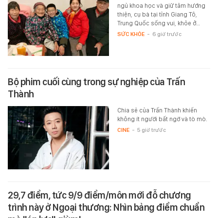
ngủ khoa học và giữ tâm hướng
thiện, cụ bà tại tỉnh Giang Tô,
Trung Quốc sống vui, khỏe ở…
SỨC KHỎE
-
6 giờ trước
Bộ phim cuối cùng trong sự nghiệp của Trấn
Thành
Chia sẻ của Trấn Thành khiến
không ít người bất ngờ và tò mò.
CINE
-
5 giờ trước
29,7 điểm, tức 9/9 điểm/môn mới đỗ chương
trình này ở Ngoại thương: Nhìn bảng điểm chuẩn