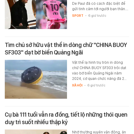
De Paul đã có cách đặc biệt để
gửi tình cảm tới người bạn thân.…
SPORT
-
6 giờ trước
Tìm chủ sở hữu vật thể in dòng chữ "CHINA BUOY
SF303" dạt bờ biển Quảng Ngãi
Vật thể lạ hình trụ tròn in dòng
chữ CHINA BUOY SF303 trôi dạt
vào bờ biển Quảng Ngãi năm
2024, cơ quan chức năng đã 2…
XÃ HỘI
-
6 giờ trước
Cụ bà 111 tuổi vẫn ra đồng, tiết lộ những thói quen
duy trì suốt nhiều thập kỷ
Nhờ thường xuyên vận động, ăn