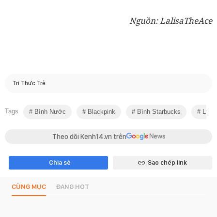
Nguồn: LalisaTheAce
Trí Thức Trẻ
Tags
Bình Nước
Blackpink
Bình Starbucks
Ly S
Theo dõi Kenh14.vn trên
Chia sẻ
Sao chép link
CÙNG MỤC
ĐANG HOT