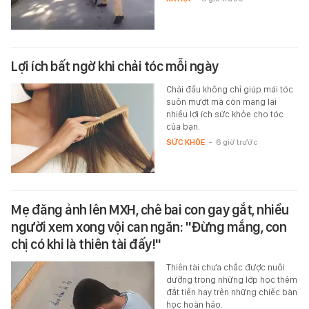
Lợi ích bất ngờ khi chải tóc mỗi ngày
Chải đầu không chỉ giúp mái tóc
suôn mượt mà còn mang lại
nhiều lợi ích sức khỏe cho tóc
của bạn.
SỨC KHỎE
-
6 giờ trước
Mẹ đăng ảnh lên MXH, chê bai con gay gắt, nhiều
người xem xong vội can ngăn: "Đừng mắng, con
chị có khi là thiên tài đấy!"
Thiên tài chưa chắc được nuôi
dưỡng trong những lớp học thêm
đắt tiền hay trên những chiếc bàn
học hoàn hảo.