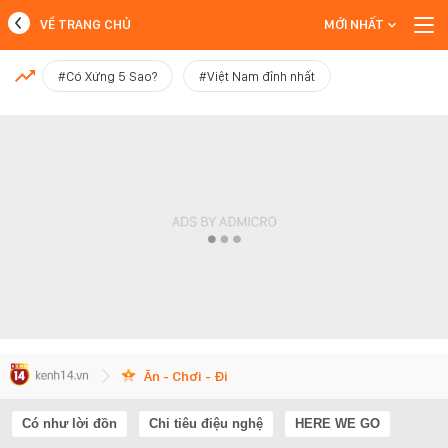
VỀ TRANG CHỦ
MỚI NHẤT
MỚI NHẤT
#Có Xứng 5 Sao?
#Việt Nam đỉnh nhất
Xem thêm
Ăn - Chơi - Đi
Có như lời đồn
Chi tiêu điệu nghệ
HERE WE GO