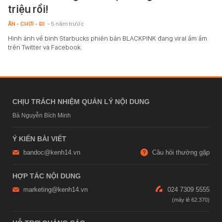
triệu rồi!
ĂN - CHƠI - ĐI
- 5 năm trước
Hình ảnh về bình Starbucks phiên bản BLACKPINK đang viral ầm ầm
trên Twitter và Facebook.
CHỊU TRÁCH NHIỆM QUẢN LÝ NỘI DUNG
Bà Nguyễn Bích Minh
Ý KIẾN BÀI VIẾT
bandoc@kenh14.vn
Câu hỏi thường gặp
HỢP TÁC NỘI DUNG
marketing@kenh14.vn
024 7309 5555