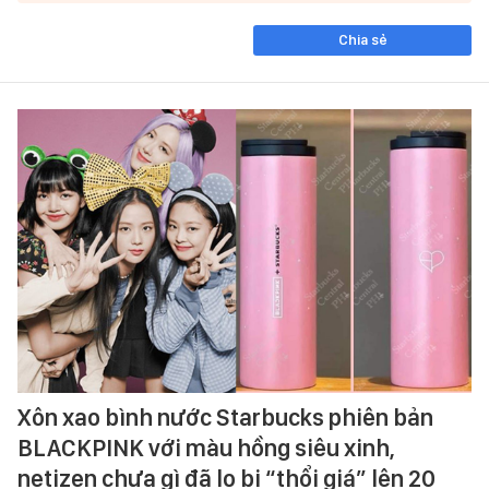
Chia sẻ
Xôn xao bình nước Starbucks phiên bản
BLACKPINK với màu hồng siêu xinh,
netizen chưa gì đã lo bị “thổi giá” lên 20