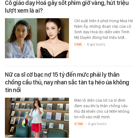
Cô giáo dạy Hoá gây sốt phim giờ vàng, hút triệu
lượt xem là ai?
Chỉ xuất hiện ít phút trong Mùa Hè
Năm Ấy, những đoạn clip của cô
Sinh dạy Hoá do diễn viên Trình
Mỹ Duyên đóng hút triệu lượt…
CINE
-
6 giờ trước
Nữ ca sĩ cờ bạc nợ 15 tỷ đến mức phải ly thân
chồng cầu thủ, nay nhan sắc tàn tạ héo úa không
tin nổi
Màn lộ diện của nữ ca sĩ đình
đám sau khi ly thân chồng cầu
thủ đã khiến cho cả MXH không
tin nổi vào mắt mình.
STAR
-
6 giờ trước