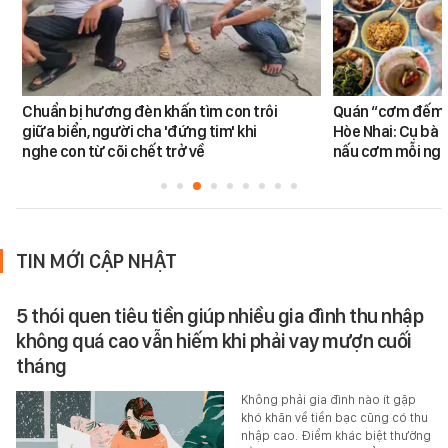
Chuẩn bị hương đèn khấn tìm con trôi
Quán “cơm đếm”
giữa biển, người cha 'đứng tim' khi
Hòe Nhai: Cụ bà 8
nghe con từ cõi chết trở về
nấu cơm mỗi ngà
TIN MỚI CẬP NHẬT
5 thói quen tiêu tiền giúp nhiều gia đình thu nhập
không quá cao vẫn hiếm khi phải vay mượn cuối
tháng
Không phải gia đình nào ít gặp
khó khăn về tiền bạc cũng có thu
nhập cao. Điểm khác biệt thường