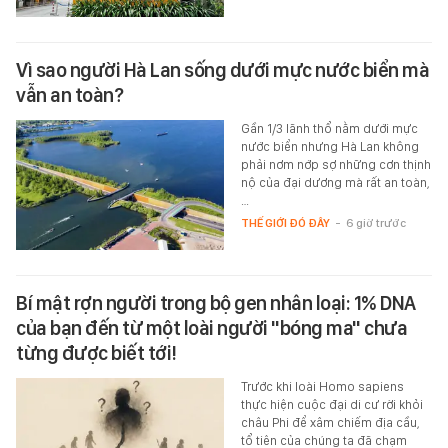
Vì sao người Hà Lan sống dưới mực nước biển mà
vẫn an toàn?
Gần 1/3 lãnh thổ nằm dưới mực
nước biển nhưng Hà Lan không
phải nơm nớp sợ những cơn thịnh
nộ của đại dương mà rất an toàn,
…
THẾ GIỚI ĐÓ ĐÂY
-
6 giờ trước
Bí mật rợn người trong bộ gen nhân loại: 1% DNA
của bạn đến từ một loài người "bóng ma" chưa
từng được biết tới!
Trước khi loài Homo sapiens
thực hiện cuộc đại di cư rời khỏi
châu Phi để xâm chiếm địa cầu,
tổ tiên của chúng ta đã chạm