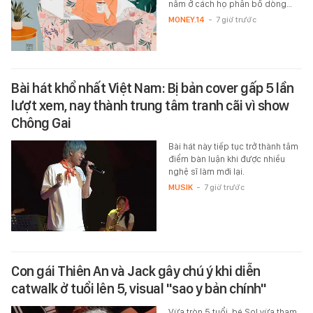
nằm ở cách họ phân bổ dòng…
MONEY.14
-
7 giờ trước
Bài hát khổ nhất Việt Nam: Bị bản cover gấp 5 lần
lượt xem, nay thành trung tâm tranh cãi vì show
Chông Gai
Bài hát này tiếp tục trở thành tâm
điểm bàn luận khi được nhiều
nghệ sĩ làm mới lại.
MUSIK
-
7 giờ trước
Con gái Thiên An và Jack gây chú ý khi diễn
catwalk ở tuổi lên 5, visual "sao y bản chính"
Vừa tròn 5 tuổi, bé Sol vừa tham