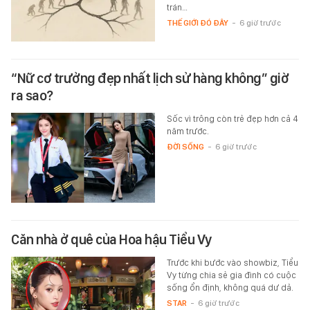
trán…
THẾ GIỚI ĐÓ ĐÂY
-
6 giờ trước
“Nữ cơ trưởng đẹp nhất lịch sử hàng không” giờ
ra sao?
Sốc vì trông còn trẻ đẹp hơn cả 4
năm trước.
ĐỜI SỐNG
-
6 giờ trước
Căn nhà ở quê của Hoa hậu Tiểu Vy
Trước khi bước vào showbiz, Tiểu
Vy từng chia sẻ gia đình có cuộc
sống ổn định, không quá dư dả.
STAR
-
6 giờ trước