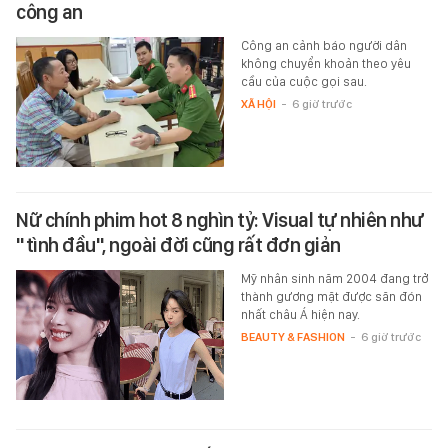
công an
Công an cảnh báo người dân
không chuyển khoản theo yêu
cầu của cuộc gọi sau.
XÃ HỘI
-
6 giờ trước
Nữ chính phim hot 8 nghìn tỷ: Visual tự nhiên như
"tình đầu", ngoài đời cũng rất đơn giản
Mỹ nhân sinh năm 2004 đang trở
thành gương mặt được săn đón
nhất châu Á hiện nay.
BEAUTY & FASHION
-
6 giờ trước