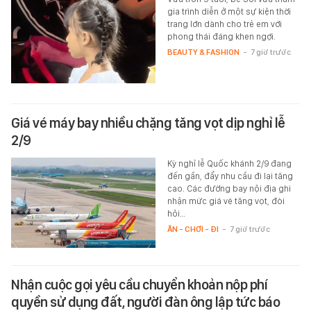
gia trình diễn ở một sự kiện thời
trang lớn dành cho trẻ em với
phong thái đáng khen ngợi.
BEAUTY & FASHION
-
7 giờ trước
Giá vé máy bay nhiều chặng tăng vọt dịp nghỉ lễ
2/9
Kỳ nghỉ lễ Quốc khánh 2/9 đang
đến gần, đẩy nhu cầu đi lại tăng
cao. Các đường bay nội địa ghi
nhận mức giá vé tăng vọt, đòi
hỏi…
ĂN - CHƠI - ĐI
-
7 giờ trước
Nhận cuộc gọi yêu cầu chuyển khoản nộp phí
quyền sử dụng đất, người đàn ông lập tức báo