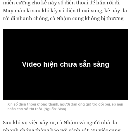
miễn cưỡng cho kẻ này số điện thoại để hắn rời đi.
May mắn là sau khi lấy số điện thoại xong, kẻ này đã
rời đi nhanh chóng, cô Nhậm cũng không bị thương.
Video hiện chưa sẵn sàng
0:00
Xin số điện thoại không thành, người đàn ông giở trò đồi bại, ép nạn
nhân cho số thì thôi. (Nguồn: Sina)
Sau khi vụ việc xảy ra, cô Nhậm và người nhà đã
nhanh chóng thông báo với cảnh sát. Vụ việc cũng