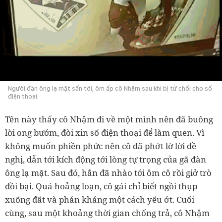
Người đàn ông lạ mặt sấn tới, ôm ấp cô Nhậm sau khi bị từ chối cho số
điện thoại.
Tên này thấy cô Nhậm đi về một mình nên đã buông
lời ong bướm, đòi xin số điện thoại để làm quen. Vì
không muốn phiền phức nên cô đã phớt lờ lời đề
nghị, dẫn tới kích động tới lòng tự trọng của gã đàn
ông lạ mặt. Sau đó, hắn đã nhào tới ôm cô rồi giở trò
đồi bại. Quá hoảng loạn, cô gái chỉ biết ngồi thụp
xuống đất và phản kháng một cách yếu ớt. Cuối
cùng, sau một khoảng thời gian chống trả, cô Nhậm