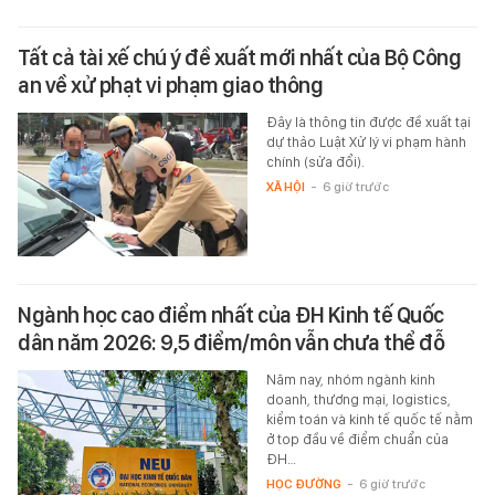
Tất cả tài xế chú ý đề xuất mới nhất của Bộ Công
an về xử phạt vi phạm giao thông
Đây là thông tin được đề xuất tại
dự thảo Luật Xử lý vi phạm hành
chính (sửa đổi).
XÃ HỘI
-
6 giờ trước
Ngành học cao điểm nhất của ĐH Kinh tế Quốc
dân năm 2026: 9,5 điểm/môn vẫn chưa thể đỗ
Năm nay, nhóm ngành kinh
doanh, thương mại, logistics,
kiểm toán và kinh tế quốc tế nằm
ở top đầu về điểm chuẩn của
ĐH…
HỌC ĐƯỜNG
-
6 giờ trước