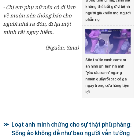
trong thang máy, cảnh sát
- Chị em phụ nữ nếu có đi làm
không thể bắt giữ vì bệnh
người già khiến mọi người
về muộn nên thông báo cho
phẫn nộ
người nhà ra đón, đi lại một
mình rất nguy hiểm.
(Nguồn: Sina)
Sốc trước cảnh camera
an ninh ghi lại hình ảnh
"yêu râu xanh" ngang
nhiên quấy rối các cô gái
ngay trong cửa hàng tiện
lợi
Loạt ảnh minh chứng cho sự thật phũ phàng:
Sống ảo không dễ như bao người vẫn tưởng