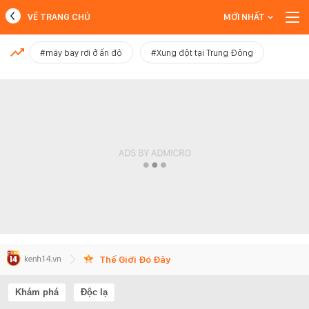
VỀ TRANG CHỦ
MỚI NHẤT
MỚI NHẤT
#máy bay rơi ở ấn độ
#Xung đột tại Trung Đông
Xem thêm
Thế Giới Đó Đây
Khám phá
Độc lạ