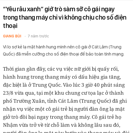
“Yêu râu xanh” giở trò sàm sỡ cô gái ngay
trong thang máy chỉ vì không chịu cho số điện
thoại
GIANG BÙI
7 năm trước
Vì lo sợ kẻ lạ mặt hành hung mình nên cô gái ở Cát Lâm (Trung
Quốc) đã miễn cưỡng cho số điện thoại để bảo toàn tính mạng.
Thời gian gần đây, các vụ việc nữ giới bị quấy rối,
hành hung trong thang máy có dấu hiệu gia tăng,
đặc biệt là ở Trung Quốc. Vào lúc 3 giờ 40 phút sáng
23/8 vừa qua, tại một khu chung cư tọa lạc ở thành
phố Trường Xuân, tỉnh Cát Lâm (Trung Quốc) đã ghi
nhận vụ việc một cô gái trẻ bị người đàn ông lạ mặt
giở trò đồi bại ngay trong thang máy. Cô gái trẻ họ
Nhậm vừa trở về từ chỗ làm và không lâu sau đó,
người đàn ông lạ mặt này bước vào thang máy và đòi