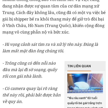
đang nhận được sự quan tâm của cư dân mạng xứ
Trung. Cách đây không lâu, cũng đã có một vụ việc bé
gái bị shipper bế ra khỏi thang máy để giở trò đồi bại
ở Vĩnh Châu, Hồ Nam (Trung Quốc), khiến cộng đồng
mạng vô cùng phẫn nộ và bức xúc.
- Hi vọng cảnh sát tìm ra và xử lý tên này. Đúng là
làm mất mặt đàn ông chúng tôi.
- Trông cũng có đến nỗi nào
TIN LIÊN QUAN
đâu mà lại đi sờ soạng, quấy
rối con gái nhà lành.
- Có camera quay lại rõ ràng
thế này rồi, phải bắt được hắn
"Yêu râu xanh" 63 tuổi
về quy án.
quấy rối bé gái trắng trợn