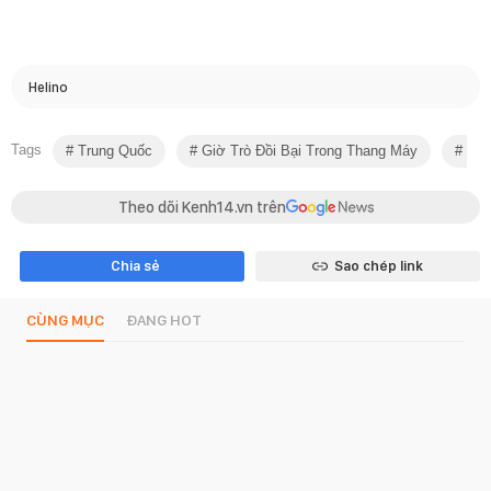
Helino
Tags
Trung Quốc
Giờ Trò Đồi Bại Trong Thang Máy
Cô G
Theo dõi Kenh14.vn trên
Chia sẻ
Sao chép link
CÙNG MỤC
ĐANG HOT