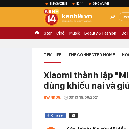
EMAGAZINE
ID.14
SHOWLIVE
W
Star
Ciné
Musik
Beauty & Fashion
Đời
TEK-LIFE
THE CONNECTED HOME
HO
Xiaomi thành lập "M
dùng khiếu nại và gi
RYANKOG,
03:13 18/06/2021
Chia sẻ
Các thành viên của đội đều 