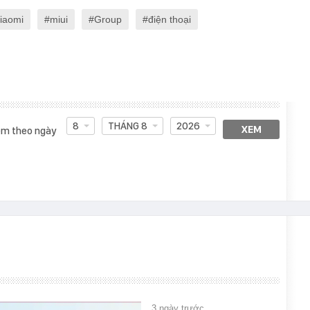
iaomi
miui
Group
điện thoại
8
THÁNG 8
2026
XEM
m theo ngày
3 ngày trước