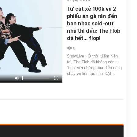
Từ cát xê 100k và 2
phiếu ăn gà rán đến
ban nhạc sold-out
nhà thi đấu: The Flob
đã hết… flop!
0
ShowLive · Ở thời điểm hiện
tại, The Flob đã không còn…
“flop” với những tour diễn riêng
cháy vé liên tục như ĐẠI…