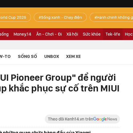
orld Cup 2026
Sống xanh - Chạy điện
Hành chính không g
 sống
Money.14
Ăn - Chơi - Đi
Xã hội
Sức khỏe
Tek-life
Học
W-TO
SỐNG SỐ
UNBOX
XEM XE
IUI Pioneer Group" để người
úp khắc phục sự cố trên MIUI
Theo dõi Kenh14.vn trên
là những quan chức hàng đầu của Xiaomi.