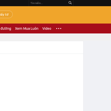
iấy tờ
 đường
Xem Mua Luôn
Video