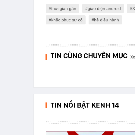
thời gian gần
giao diện android
X
khắc phục sự cố
hệ điều hành
TIN CÙNG CHUYÊN MỤC
Xe
TIN NỔI BẬT KENH 14