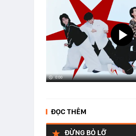
0:00
ĐỌC THÊM
ĐỪNG BỎ LỠ