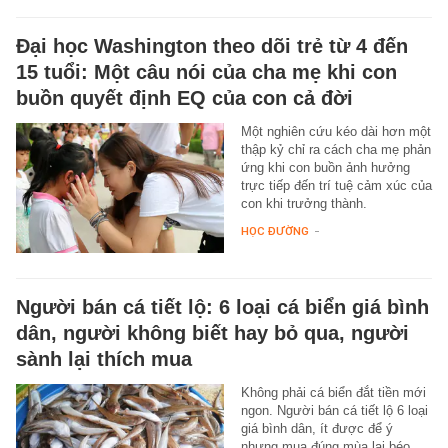
Đại học Washington theo dõi trẻ từ 4 đến
15 tuổi: Một câu nói của cha mẹ khi con
buồn quyết định EQ của con cả đời
Một nghiên cứu kéo dài hơn một
thập kỷ chỉ ra cách cha mẹ phản
ứng khi con buồn ảnh hưởng
trực tiếp đến trí tuệ cảm xúc của
con khi trưởng thành.
HỌC ĐƯỜNG
-
Người bán cá tiết lộ: 6 loại cá biển giá bình
dân, người không biết hay bỏ qua, người
sành lại thích mua
Không phải cá biển đắt tiền mới
ngon. Người bán cá tiết lộ 6 loại
giá bình dân, ít được để ý
nhưng mua đúng mùa lại béo,