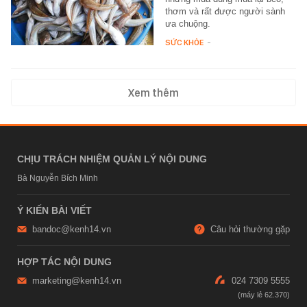
thơm và rất được người sành
ưa chuộng.
SỨC KHỎE
-
Xem thêm
CHỊU TRÁCH NHIỆM QUẢN LÝ NỘI DUNG
Bà Nguyễn Bích Minh
Ý KIẾN BÀI VIẾT
bandoc@kenh14.vn
Câu hỏi thường gặp
HỢP TÁC NỘI DUNG
marketing@kenh14.vn
024 7309 5555