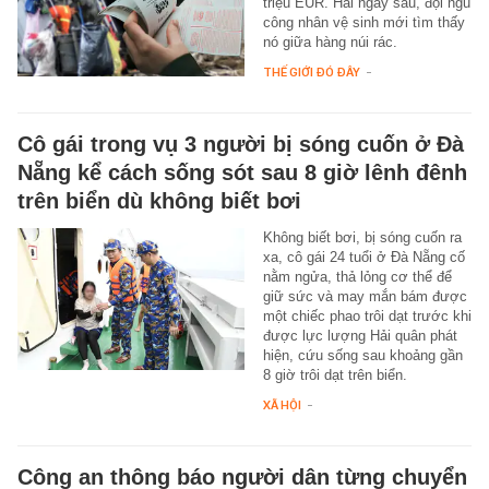
triệu EUR. Hai ngày sau, đội ngũ
công nhân vệ sinh mới tìm thấy
nó giữa hàng núi rác.
THẾ GIỚI ĐÓ ĐÂY
-
Cô gái trong vụ 3 người bị sóng cuốn ở Đà
Nẵng kể cách sống sót sau 8 giờ lênh đênh
trên biển dù không biết bơi
Không biết bơi, bị sóng cuốn ra
xa, cô gái 24 tuổi ở Đà Nẵng cố
nằm ngửa, thả lỏng cơ thể để
giữ sức và may mắn bám được
một chiếc phao trôi dạt trước khi
được lực lượng Hải quân phát
hiện, cứu sống sau khoảng gần
8 giờ trôi dạt trên biển.
XÃ HỘI
-
Công an thông báo người dân từng chuyển