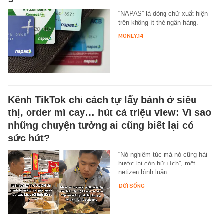
“NAPAS” là dòng chữ xuất hiện
trên không ít thẻ ngân hàng.
MONEY.14
-
Kênh TikTok chỉ cách tự lấy bánh ở siêu
thị, order mì cay… hút cả triệu view: Vì sao
những chuyện tưởng ai cũng biết lại có
sức hút?
“Nó nghiêm túc mà nó cũng hài
hước lại còn hữu ích”, một
netizen bình luận.
ĐỜI SỐNG
-