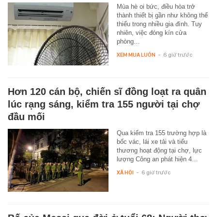
Mùa hè oi bức, điều hòa trở
thành thiết bị gần như không thể
thiếu trong nhiều gia đình. Tuy
nhiên, việc đóng kín cửa
phòng…
XEM MUA LUÔN
-
6 giờ trước
Hơn 120 cán bộ, chiến sĩ đồng loạt ra quân
lúc rạng sáng, kiểm tra 155 người tại chợ
đầu mối
Qua kiểm tra 155 trường hợp là
bốc vác, lái xe tải và tiểu
thương hoạt động tại chợ, lực
lượng Công an phát hiện 4…
XÃ HỘI
-
6 giờ trước