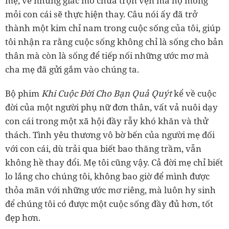
mẹ, về những giấc mơ chưa trọn vẹn mà họ mong
mỏi con cái sẽ thực hiện thay. Câu nói ấy đã trở
thành một kim chỉ nam trong cuộc sống của tôi, giúp
tôi nhận ra rằng cuộc sống không chỉ là sống cho bản
thân mà còn là sống để tiếp nối những ước mơ mà
cha mẹ đã gửi gắm vào chúng ta.
Bộ phim
Khi Cuộc Đời Cho Bạn Quả Quýt
kể về cuộc
đời của một người phụ nữ đơn thân, vất vả nuôi dạy
con cái trong một xã hội đầy rẫy khó khăn và thử
thách. Tình yêu thương vô bờ bến của người mẹ đối
với con cái, dù trải qua biết bao thăng trầm, vẫn
không hề thay đổi. Mẹ tôi cũng vậy. Cả đời mẹ chỉ biết
lo lắng cho chúng tôi, không bao giờ để mình được
thỏa mãn với những ước mơ riêng, mà luôn hy sinh
để chúng tôi có được một cuộc sống đầy đủ hơn, tốt
đẹp hơn.