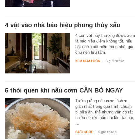
4 vật vào nhà báo hiệu phong thủy xấu
4 con vật này thường được xem
là báo hiệu điềm không tốt, nếu
bất ngờ xuất hiện trong nhà, gia
chủ nên lưu tâm.
XEM MUA LUÔN
-
6 giờ trước
5 thói quen khi nấu cơm CẦN BỎ NGAY
Tưởng rằng nấu cơm là đơn
giản nhất trong quá trình chuẩn
bị bữa ăn, thế nhưng vẫn có rất
nhiều người mắc sai lầm tai hại,
…
SỨC KHỎE
-
6 giờ trước