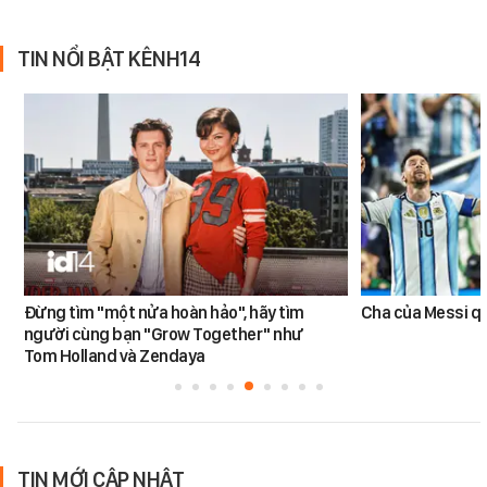
TIN NỔI BẬT KÊNH14
Đừng tìm "một nửa hoàn hảo", hãy tìm
Cha của Messi q
người cùng bạn "Grow Together" như
Tom Holland và Zendaya
TIN MỚI CẬP NHẬT