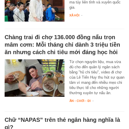
ma túy liên tỉnh và xuyên quốc
gia.
XÃ HỘI
-
Chàng trai đi chợ 136.000 đồng nấu trọn
mâm cơm: Mỗi tháng chỉ dành 3 triệu tiền
ăn nhưng cách chi tiêu mới đáng học hỏi
Từ chọn nguyên liệu, mua vừa
đủ cho đến quản lý ngân sách
bằng "hũ chi tiêu", video đi chợ
của Lê Tiến Huy thu hút sự quan
tâm vì mang đến nhiều mẹo chi
tiêu thực tế cho những người
thường xuyên tự nấu ăn.
ĂN - CHƠI - ĐI
-
Chữ “NAPAS” trên thẻ ngân hàng nghĩa là
gì?