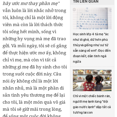
TIN LIÊN QUAN
hãy ước mơ thay phần mẹ"
vẫn luôn là lời nhắc nhở trong
tôi, không chỉ là một lời động
viên mà còn là lời thách thức
tôi sống hết mình, sống vì
Học sinh lớp 4 tả mẹ "ác
những hy vọng mà mẹ đã trao
như dì ghẻ, dữ hơn phù
gửi. Và mỗi ngày, tôi sẽ cố gắng
thủy và giống như sư tử
sẵn sàng vồ em": Đọc đến
để thực hiện ước mơ ấy, không
đoạn kết, dân tình ngã
chỉ vì mẹ, mà còn vì tất cả
ngửa
những gì mẹ đã hy sinh cho tôi
trong suốt cuộc đời này. Câu
nói ấy không chỉ là một lời
nhắn nhủ, mà là một phần di
sản tình yêu thương mẹ để lại
Chỉ vì một chiếc bánh rán,
cho tôi, là một món quà vô giá
người mẹ lạnh lùng "dội
gáo nước lạnh" dập tắt cả
mà tôi sẽ giữ mãi trong lòng,
tương lai con
để sống một cuộc đời không