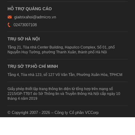
HỖ TRỢ QUẢNG CÁO
giaitrixahoi@admicro.vn
02473007108
TRỤ SỞ HÀ NỘI
Tầng 21, Tòa nhà Center Building, Hapulico Complex, Số 01, phố
Nguyễn Huy Tưởng, phường Thanh Xuân, thành phố Hà Nội
TRỤ SỞ TP.HỒ CHÍ MINH
Tầng 4, Tòa nhà 123, số 127 Võ Văn Tần, Phường Xuân Hòa, TPHCM
Giấy phép thiết lập trang thông tin điện tử tổng hợp trên mạng số
2215/GP-TTĐT do Sở Thông tin và Truyền thông Hà Nội cấp ngày 10
tháng 4 năm 2019
© Copyright 2007 - 2026 – Công ty Cổ phần VCCorp
Xem bản Desktop