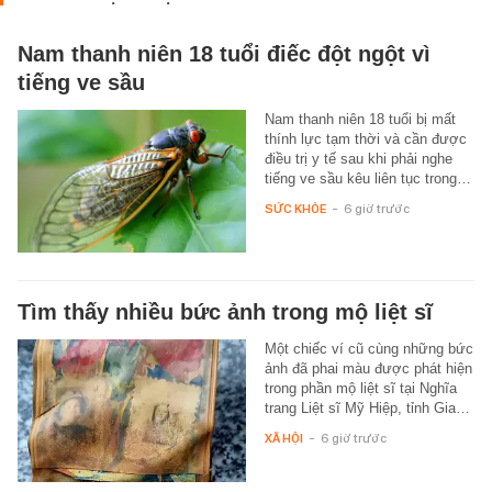
Nam thanh niên 18 tuổi điếc đột ngột vì
tiếng ve sầu
Nam thanh niên 18 tuổi bị mất
thính lực tạm thời và cần được
điều trị y tế sau khi phải nghe
tiếng ve sầu kêu liên tục trong…
SỨC KHỎE
-
6 giờ trước
Tìm thấy nhiều bức ảnh trong mộ liệt sĩ
Một chiếc ví cũ cùng những bức
ảnh đã phai màu được phát hiện
trong phần mộ liệt sĩ tại Nghĩa
trang Liệt sĩ Mỹ Hiệp, tỉnh Gia…
XÃ HỘI
-
6 giờ trước