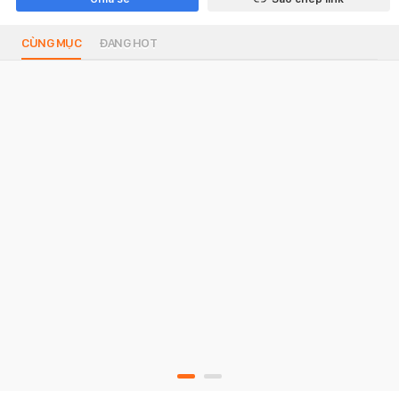
CÙNG MỤC
ĐANG HOT