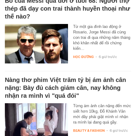
Bố của Messi qua đời ở tuổi 68: Người thợ
thép đã dạy con trai thành huyền thoại như
thế nào?
Từ một gia đình lao động ở
Rosario, Jorge Messi đã cùng
con trai đi qua những năm tháng
khó khăn nhất để rồi chứng
kiến…
HỌC ĐƯỜNG
-
6 giờ trước
Nàng thơ phim Việt trăm tỷ bị ám ảnh cân
nặng: Bày đủ cách giảm cân, nay không
nhận ra mình vì "quá đói"
Từng ám ảnh cân nặng đến mức
siết hơn 10kg, Đỗ Khánh Vân
mới đây phải giật mình vì nhận
ra mình lại đang quá gầy.
BEAUTY & FASHION
-
6 giờ trước