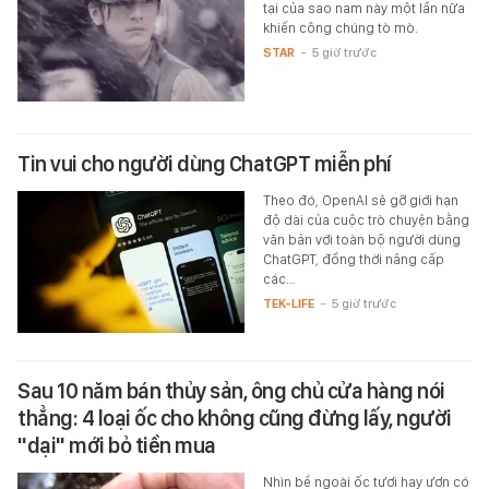
tại của sao nam này một lần nữa
khiến công chúng tò mò.
STAR
-
5 giờ trước
Tin vui cho người dùng ChatGPT miễn phí
Theo đó, OpenAI sẽ gỡ giới hạn
độ dài của cuộc trò chuyện bằng
văn bản với toàn bộ người dùng
ChatGPT, đồng thời nâng cấp
các…
TEK-LIFE
-
5 giờ trước
Sau 10 năm bán thủy sản, ông chủ cửa hàng nói
thẳng: 4 loại ốc cho không cũng đừng lấy, người
"dại" mới bỏ tiền mua
Nhìn bề ngoài ốc tươi hay ươn có