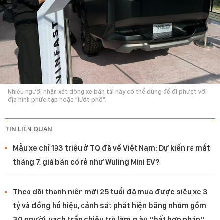
Nhiều người nhận xét dòng xe bán tải này có thể dùng để đi phượt với
địa hình phức tạp hoặc "lướt phố".
TIN LIÊN QUAN
Mẫu xe chỉ 193 triệu ở TQ đã về Việt Nam: Dự kiến ra mắt
tháng 7, giá bán có rẻ như Wuling Mini EV?
Theo dõi thanh niên mới 25 tuổi đã mua được siêu xe 3
tỷ và đồng hồ hiệu, cảnh sát phát hiện băng nhóm gồm
30 người, vạch trần chiêu trò làm giàu ''bất hợp pháp''