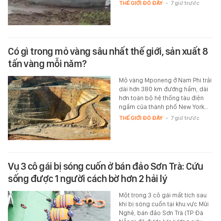
THẾ GIỚI ĐÓ ĐÂY
-
7 giờ trước
Có gì trong mỏ vàng sâu nhất thế giới, sản xuất 8
tấn vàng mỗi năm?
Mỏ vàng Mponeng ở Nam Phi trải
dài hơn 380 km đường hầm, dài
hơn toàn bộ hệ thống tàu điện
ngầm của thành phố New York…
THẾ GIỚI ĐÓ ĐÂY
-
7 giờ trước
Vụ 3 cô gái bị sóng cuốn ở bán đảo Sơn Trà: Cứu
sống được 1 người cách bờ hơn 2 hải lý
Một trong 3 cô gái mất tích sau
khi bị sóng cuốn tại khu vực Mũi
Nghê, bán đảo Sơn Trà (TP Đà