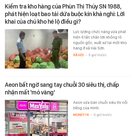
Kiểm tra kho hàng của Phùn Thị Thủy SN 1988,
phát hiện loạt bao tải dứa buộc kín khả nghi: Lời
khai của chủ kho hé lộ điều gì?
Lực lượng chức năng vừa phát
hiện 6 tấn chân lợn không rõ
nguồn gốc, xuất xứ tại một kho
hàng ở xã Hải Sơn.
XÃ HỘI
-
5 giờ trước
Aeon bất ngờ sang tay chuỗi 30 siêu thị, chấp
nhận mất 'mỏ vàng'
Aeon vừa bán chuỗi siêu thị nổi
tiếng của mình.
MONEY.14
-
5 giờ trước