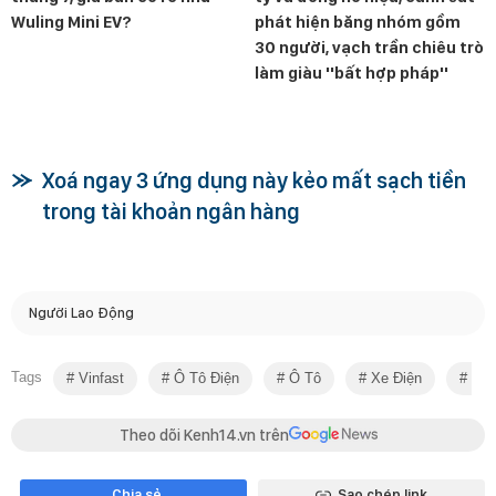
Wuling Mini EV?
phát hiện băng nhóm gồm
30 người, vạch trần chiêu trò
làm giàu ''bất hợp pháp''
Xoá ngay 3 ứng dụng này kẻo mất sạch tiền
trong tài khoản ngân hàng
Người Lao Động
Tags
Vinfast
Ô Tô Điện
Ô Tô
Xe Điện
VF 
Theo dõi Kenh14.vn trên
Chia sẻ
Sao chép link