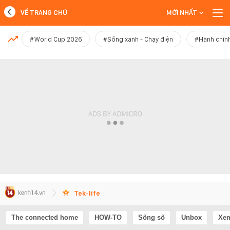
VỀ TRANG CHỦ
MỚI NHẤT
MỚI NHẤT
#World Cup 2026
#Sống xanh - Chạy điện
#Hành chính
Xem thêm
Tek-life
The connected home
HOW-TO
Sống số
Unbox
Xem