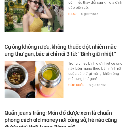
có nhiều thay đổi sau khi gia đình
gặp biến cố.
STAR
-
6 giờ trước
Cụ ông không rượu, không thuốc đột nhiên mắc
ung thư gan, bác sĩ chỉ nói 3 từ: "Bình giữ nhiệt"
Trong chiếc bình giữ nhiệt cụ ông
này luôn mang theo bên mình rút
cuộc có thứ gì mà lại khiến ông
mắc ung thư gan?
SỨC KHỎE
-
6 giờ trước
Quần jeans trắng: Món đồ được xem là chuẩn
phong cách old money nơi công sở, hè nào cũng