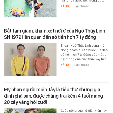
Nẵng) đã được lực lượng cứu…
XÃ HỘI
-
6 giờ trước
Bắt tạm giam, khám xét nơi ở của Ngô Thùy Linh
SN 1979 liên quan đến số tiền hơn 7 tỷ đồng
Bị can Ngô Thùy Linh cùng một
đồng phạm bị cáo buộc lừa đảo
số tiền hơn 7 tỷ đồng của một bị
hại thông qua hình thức vay tiền…
XÃ HỘI
-
6 giờ trước
Mỹ nhân người miền Tây là tiểu thư nhưng gia
đình phá sản, được chàng trai kém 4 tuổi mang
20 cây vàng hỏi cưới
Cuộc sống của nữ diễn viên này