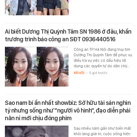
Ai biết Dương Thị Quỳnh Tâm SN 1986 ở đâu, khẩn
trương trình báo công an SĐT 0936440516
Công an TP Hà Nội đang truy tìm
Dương Thị Quỳnh Tâm để phục vụ
điều tra vụ việc có dấu hiệu lợi
dụng các quyền tự do dân chủ…
XÃ HỘI
-
5 giờ trước
Sao nam bí ẩn nhất showbiz: Sở hữu tài sản nghìn
tỷ nhưng sống như "người vô hình", đạo diễn phải
năn nỉ mới chịu đóng phim
Sau nhiều năm gần như biến mất
khỏi làng giải trí, cuộc sống hiện