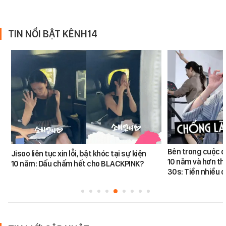
TIN NỔI BẬT KÊNH14
Bên trong cuộc đ
Jisoo liên tục xin lỗi, bật khóc tại sự kiện
10 năm và hơn th
10 năm: Dấu chấm hết cho BLACKPINK?
30s: Tiền nhiều c