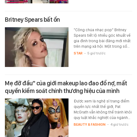
Britney Spears bất ổn
"Công chúa nhạc pop" Britney
Spears tiết lộ nhiều góc khuất về
gia đình trong bài đăng mới nhất
trên mạng xã hội. Một trong số…
STAR
-
5 giờ trước
Mẹ đỡ đầu" của giới makeup lao đao đổ nợ, mất
quyền kiểm soát chính thương hiệu của mình
Được xem là nghệ sĩ trang điểm
quyền lực nhất thế giới, Pat
McGrath vẫn không thể tránh khỏi
quy luật khắc nghiệt của ngành…
BEAUTY & FASHION
-
4 giờ trước