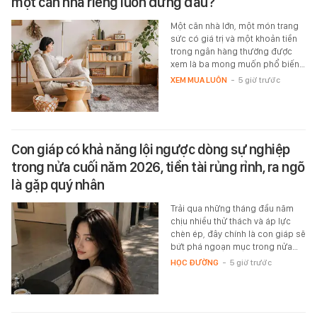
một căn nhà riêng luôn đứng đầu?
Một căn nhà lớn, một món trang
sức có giá trị và một khoản tiền
trong ngân hàng thường được
xem là ba mong muốn phổ biến…
XEM MUA LUÔN
-
5 giờ trước
Con giáp có khả năng lội ngược dòng sự nghiệp
trong nửa cuối năm 2026, tiền tài rủng rỉnh, ra ngõ
là gặp quý nhân
Trải qua những tháng đầu năm
chịu nhiều thử thách và áp lực
chèn ép, đây chính là con giáp sẽ
bứt phá ngoạn mục trong nửa…
HỌC ĐƯỜNG
-
5 giờ trước