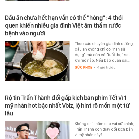
Dầu ăn chưa hết hạn vẫn có thể "hỏng": 4 thói
quen khiến nhiều gia đình Việt âm thầm rước
bệnh vào người
Theo các chuyên gia dinh dưỡng,
dầu ăn không chỉ có "hạn sử
dụng" mà còn có "tuổi thọ" sau
khi mở nắp. Nếu bảo quản sai…
SỨC KHỎE
-
4 giờ trước
Rộ tin Trấn Thành đổi gấp kịch bản phim Tết vì 1
mỹ nhân hot bậc nhất Vbiz, lộ hint rõ mồn một từ
lâu
Không chỉ nhắm cho vai nữ chính,
Trấn Thành còn thay đổi kịch bản
vì mỹ nhân này?