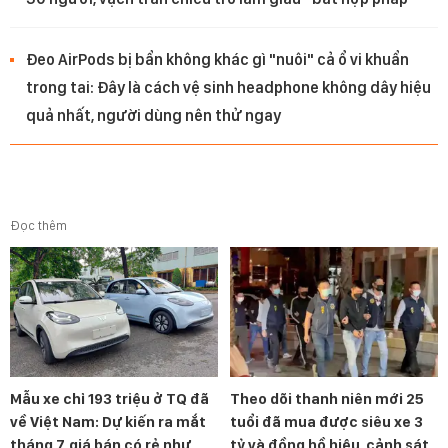
Đeo AirPods bị bẩn không khác gì "nuôi" cả ổ vi khuẩn
trong tai: Đây là cách vệ sinh headphone không dây hiệu
quả nhất, người dùng nên thử ngay
Đọc thêm
Mẫu xe chỉ 193 triệu ở TQ đã
Theo dõi thanh niên mới 25
về Việt Nam: Dự kiến ra mắt
tuổi đã mua được siêu xe 3
tháng 7, giá bán có rẻ như
tỷ và đồng hồ hiệu, cảnh sát