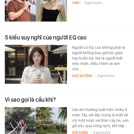
CINE
-
4 giờ trước
5 kiểu suy nghĩ của người EQ cao
Người có EQ cao không phải là
người không bao giờ tức giận
hay buồn bã, mà là người biết
nhìn nhận, điều chỉnh và làm
chủ…
HỌC ĐƯỜNG
-
4 giờ trước
Vì sao gọi là cầu khỉ?
Cầu khỉ thường xuất hiện nhiều ở
miền Tây, với đặc trưng là thiết kế
chỉ một hoặc vài thân cây tre, ván
gỗ bắc qua sông rạch, kết hợp…
ĐỜI SỐNG
-
4 giờ trước