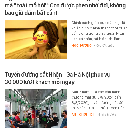
mà "toát mồ hôi": Con được phen nhớ đời, không
bao giờ dám bất cẩn!
Chính cách giáo dục của mẹ đã
khiến nữ MC hình thành thói quen
cẩn trọng trong việc quản lý tài
sản cá nhân, rất hiếm khi làm…
HỌC ĐƯỜNG
-
6 giờ trước
Tuyến đường sắt Nhổn - Ga Hà Nội phục vụ
30.000 lượt khách mỗi ngày
Sau 2 năm đưa vào vận hành
thương mại (từ 8/8/2024 đến
8/8/2026), tuyến đường sắt đô
thị Nhổn - Ga Hà Nội (đoạn trên…
ĂN - CHƠI - ĐI
-
6 giờ trước