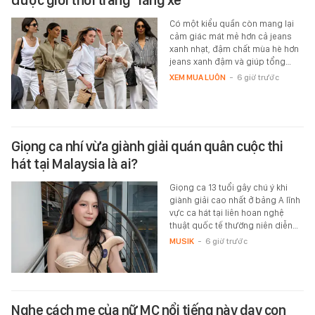
được giới thời trang "lăng xê"
Có một kiểu quần còn mang lại
cảm giác mát mẻ hơn cả jeans
xanh nhạt, đậm chất mùa hè hơn
jeans xanh đậm và giúp tổng…
XEM MUA LUÔN
-
6 giờ trước
Giọng ca nhí vừa giành giải quán quân cuộc thi
hát tại Malaysia là ai?
Giọng ca 13 tuổi gây chú ý khi
giành giải cao nhất ở bảng A lĩnh
vực ca hát tại liên hoan nghệ
thuật quốc tế thường niên diễn…
MUSIK
-
6 giờ trước
Nghe cách mẹ của nữ MC nổi tiếng này dạy con