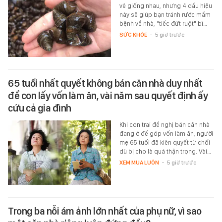
vẻ giống nhau, nhưng 4 dấu hiệu
này sẽ giúp bạn tránh rước mầm
bệnh về nhà, "tiếc đứt ruột" bì…
SỨC KHỎE
-
5 giờ trước
65 tuổi nhất quyết không bán căn nhà duy nhất
để con lấy vốn làm ăn, vài năm sau quyết định ấy
cứu cả gia đình
Khi con trai đề nghị bán căn nhà
đang ở để góp vốn làm ăn, người
mẹ 65 tuổi đã kiên quyết từ chối
dù bị cho là quá thận trọng. Vài…
XEM MUA LUÔN
-
5 giờ trước
Trong ba nỗi ám ảnh lớn nhất của phụ nữ, vì sao