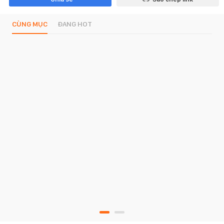
CÙNG MỤC
ĐANG HOT