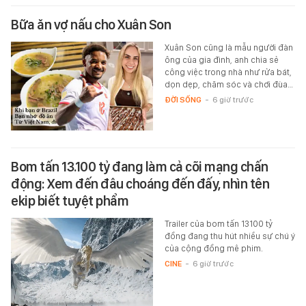
Bữa ăn vợ nấu cho Xuân Son
Xuân Son cũng là mẫu người đàn
ông của gia đình, anh chia sẻ
công việc trong nhà như rửa bát,
dọn dẹp, chăm sóc và chơi đùa…
ĐỜI SỐNG
-
6 giờ trước
Bom tấn 13.100 tỷ đang làm cả cõi mạng chấn
động: Xem đến đâu choáng đến đấy, nhìn tên
ekip biết tuyệt phẩm
Trailer của bom tấn 13100 tỷ
đồng đang thu hút nhiều sự chú ý
của cộng đồng mê phim.
CINE
-
6 giờ trước