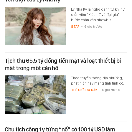
Lý Nhã Kỳ là nghệ danh từ khi nữ
diễn viên "Kiều nữ và đại gia"
bước chân vào showbiz.
STAR
-
6 giờ trước
Tịch thu 65,5 tỷ đồng tiền mặt và loạt thiết bị bí
mật trong một căn hộ
Theo truyền thông địa phương,
phát hiện này mang tính tình cờ.
THẾ GIỚI ĐÓ ĐÂY
-
6 giờ trước
Chủ tịch công ty từng “nổ” có 100 tỷ USD làm