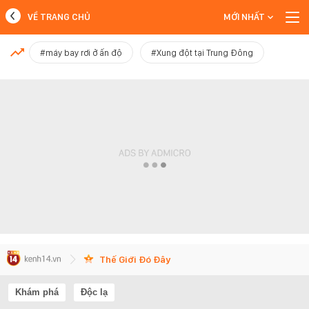
VỀ TRANG CHỦ
MỚI NHẤT
MỚI NHẤT
#máy bay rơi ở ấn độ
#Xung đột tại Trung Đông
Xem thêm
Thế Giới Đó Đây
Khám phá
Độc lạ