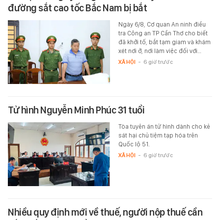
đường sắt cao tốc Bắc Nam bị bắt
Ngày 6/8, Cơ quan An ninh điều
tra Công an TP Cần Thơ cho biết
đã khởi tố, bắt tạm giam và khám
xét nơi ở, nơi làm việc đối với…
XÃ HỘI
-
6 giờ trước
Tử hình Nguyễn Minh Phúc 31 tuổi
Tòa tuyên án tử hình dành cho kẻ
sát hại chủ tiệm tạp hóa trên
Quốc lộ 51.
XÃ HỘI
-
6 giờ trước
Nhiều quy định mới về thuế, người nộp thuế cần