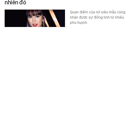
nhiên đó
Quan điểm của nữ siêu mẫu cũng
nhận được sự đồng tình từ nhiều
phụ huynh.
HỌC ĐƯỜNG
-
6 giờ trước
Cất tiền trong két sắt, người phụ nữ "suýt ngất"
trước cảnh tượng đáng sợ bên trong
Sự việc khiến nhiều người sửng
sốt và cũng là lời cảnh báo về
một rủi ro mà ít ai nghĩ tới.
THẾ GIỚI ĐÓ ĐÂY
-
6 giờ trước