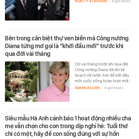
BEAUTY & FASHION
-
6 giờ trước
Bên trong căn biệt thự ven biển mà Công nương
Diana từng mơ gọi là "khởi đầu mới" trước khi
qua đời vài tháng
Chỉ vài tháng trước khi qua đời,
Công nương Diana đã lên kế
hoạch rời nước Anh để bắt đầu
một cuộc sống hoàn toàn mới…
XEM MUA LUÔN
-
6 giờ trước
Siêu mẫu Hà Anh cảnh báo 1 hoạt động nhiều cha
mẹ vẫn chọn cho con trong dịp nghỉ hè: Tuổi thơ
chỉ có một, hãy để con sống đúng với sự hồn