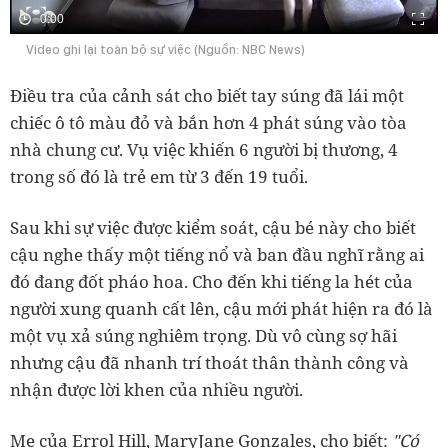
0:00
Video ghi lại toàn bộ sự việc (Nguồn: NBC News)
Điều tra của cảnh sát cho biết tay súng đã lái một
chiếc ô tô màu đỏ và bắn hơn 4 phát súng vào tòa
nhà chung cư. Vụ việc khiến 6 người bị thương, 4
trong số đó là trẻ em từ 3 đến 19 tuổi.
Sau khi sự việc được kiểm soát, cậu bé này cho biết
cậu nghe thấy một tiếng nổ và ban đầu nghĩ rằng ai
đó đang đốt pháo hoa. Cho đến khi tiếng la hét của
người xung quanh cất lên, cậu mới phát hiện ra đó là
một vụ xả súng nghiêm trọng. Dù vô cùng sợ hãi
nhưng cậu đã nhanh trí thoát thân thành công và
nhận được lời khen của nhiều người.
Mẹ của Errol Hill, MaryJane Gonzales, cho biết:
"Có