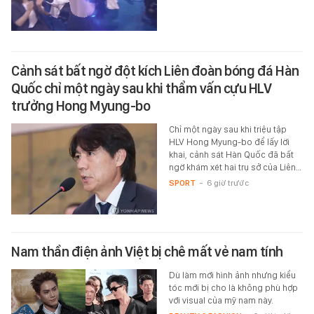
Cảnh sát bất ngờ đột kích Liên đoàn bóng đá Hàn
Quốc chỉ một ngày sau khi thẩm vấn cựu HLV
trưởng Hong Myung-bo
Chỉ một ngày sau khi triệu tập
HLV Hong Myung-bo để lấy lời
khai, cảnh sát Hàn Quốc đã bất
ngờ khám xét hai trụ sở của Liên…
SPORT
-
6 giờ trước
Nam thần điện ảnh Việt bị chê mất vẻ nam tính
Dù làm mới hình ảnh nhưng kiểu
tóc mới bị cho là không phù hợp
với visual của mỹ nam này.