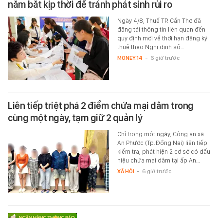
nắm bắt kịp thời để tránh phát sinh rủi ro
Ngày 4/8, Thuế TP. Cần Thơ đã
đăng tải thông tin liên quan đến
quy định mới về thời hạn đăng ký
thuế theo Nghị định số…
MONEY.14
-
6 giờ trước
Liên tiếp triệt phá 2 điểm chứa mại dâm trong
cùng một ngày, tạm giữ 2 quản lý
Chỉ trong một ngày, Công an xã
An Phước (Tp.Đồng Nai) liên tiếp
kiểm tra, phát hiện 2 cơ sở có dấu
hiệu chứa mại dâm tại ấp An…
XÃ HỘI
-
6 giờ trước