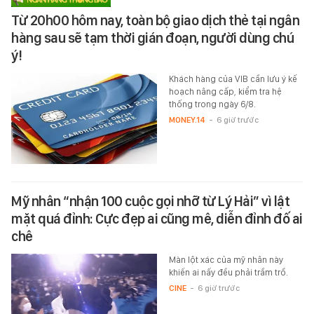
Từ 20h00 hôm nay, toàn bộ giao dịch thẻ tại ngân
hàng sau sẽ tạm thời gián đoạn, người dùng chú
ý!
Khách hàng của VIB cần lưu ý kế
hoạch nâng cấp, kiểm tra hệ
thống trong ngày 6/8.
MONEY.14
-
6 giờ trước
Mỹ nhân “nhận 100 cuộc gọi nhỡ từ Lý Hải” vì lật
mặt quá đỉnh: Cực đẹp ai cũng mê, diễn đỉnh đố ai
chê
Màn lột xác của mỹ nhân này
khiến ai nấy đều phải trầm trồ.
CINE
-
6 giờ trước