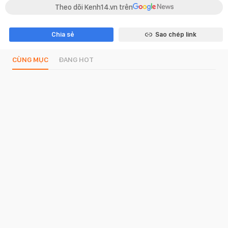
Theo dõi Kenh14.vn trên
Chia sẻ
Sao chép link
CÙNG MỤC
ĐANG HOT