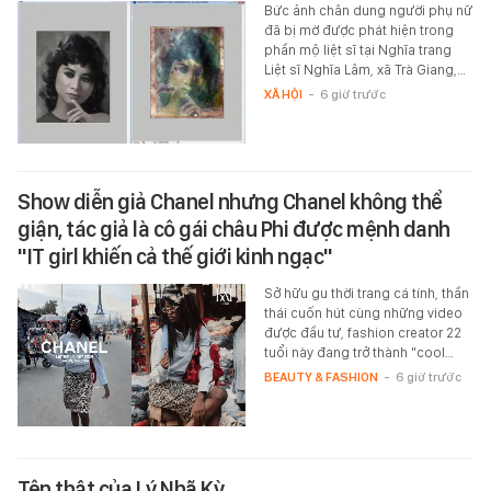
Bức ảnh chân dung người phụ nữ
đã bị mờ được phát hiện trong
phần mộ liệt sĩ tại Nghĩa trang
Liệt sĩ Nghĩa Lâm, xã Trà Giang,…
XÃ HỘI
-
6 giờ trước
Show diễn giả Chanel nhưng Chanel không thể
giận, tác giả là cô gái châu Phi được mệnh danh
"IT girl khiến cả thế giới kinh ngạc"
Sở hữu gu thời trang cá tính, thần
thái cuốn hút cùng những video
được đầu tư, fashion creator 22
tuổi này đang trở thành "cool…
BEAUTY & FASHION
-
6 giờ trước
Tên thật của Lý Nhã Kỳ