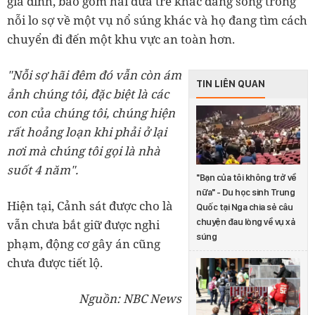
gia đình, bao gồm hai đứa trẻ khác đang sống trong
nỗi lo sợ về một vụ nổ súng khác và họ đang tìm cách
chuyển đi đến một khu vực an toàn hơn.
"Nỗi sợ hãi đêm đó vẫn còn ám
TIN LIÊN QUAN
ảnh chúng tôi, đặc biệt là các
con của chúng tôi, chúng hiện
rất hoảng loạn khi phải ở lại
nơi mà chúng tôi gọi là nhà
suốt 4 năm".
"Bạn của tôi không trở về
nữa" - Du học sinh Trung
Hiện tại, Cảnh sát được cho là
Quốc tại Nga chia sẻ câu
chuyện đau lòng về vụ xả
vẫn chưa bắt giữ được nghi
súng
phạm, động cơ gây án cũng
chưa được tiết lộ.
Nguồn: NBC News