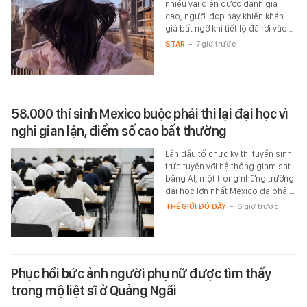
nhiều vai diễn được đánh giá
cao, người đẹp này khiến khán
giả bất ngờ khi tiết lộ đã rơi vào…
STAR
-
7 giờ trước
58.000 thí sinh Mexico buộc phải thi lại đại học vì
nghi gian lận, điểm số cao bất thường
Lần đầu tổ chức kỳ thi tuyển sinh
trực tuyến với hệ thống giám sát
bằng AI, một trong những trường
đại học lớn nhất Mexico đã phải…
THẾ GIỚI ĐÓ ĐÂY
-
6 giờ trước
Phục hồi bức ảnh người phụ nữ được tìm thấy
trong mộ liệt sĩ ở Quảng Ngãi