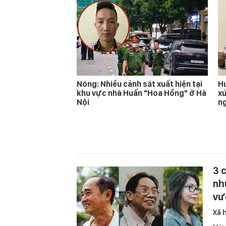
Nóng: Nhiều cảnh sát xuất hiện tại
Hu
khu vực nhà Huấn "Hoa Hồng" ở Hà
xử
Nội
n
3 
nh
vư
Xã 