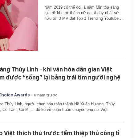
Năm 2019 có thể coi là năm Min tỏa sáng
rực rỡ khi trở thành nữ ca sĩ duy nhất sở
hữu tới 3 MV đạt Top 1 Trending Youtube.…
àng Thùy Linh - khi văn hóa dân gian Việt
m được “sống” lại bằng trái tim người nghệ
-
hoice Awards
8 năm trước
g Thùy Linh, người chọn hóa thân thành Hồ Xuân Hương, Thúy
, Cô Tấm, Cô Mị,... để kể về phận truân chuyên phụ nữ Việt.
o Việt thích thú trước tấm thiệp thủ công tỉ