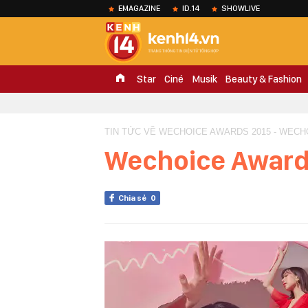
EMAGAZINE
ID.14
SHOWLIVE
Star
Ciné
Musik
Beauty & Fashion
TIN TỨC VỀ WECHOICE AWARDS 2015 - WECH
Wechoice Award
Chia sẻ
0