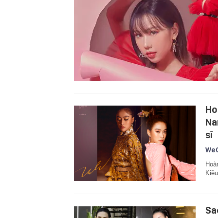
Ho
Na
sĩ
WeC
Hoàn
Kiều
Sa