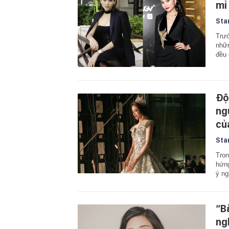
mỉ
Sta
Trướ
nhữn
đều 
Độ
ng
củ
Sta
Tron
hứng
ý ng
“B
ngh