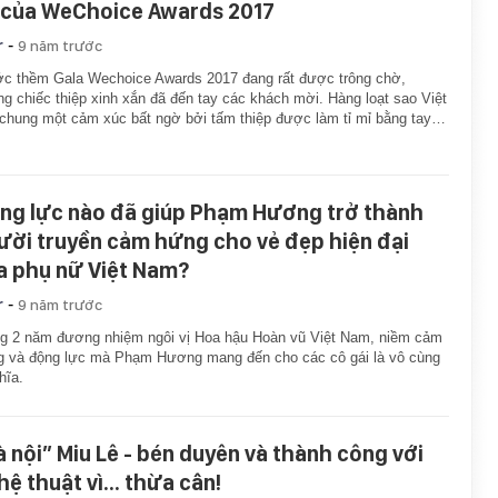
 của WeChoice Awards 2017
-
r
9 năm trước
c thềm Gala Wechoice Awards 2017 đang rất được trông chờ,
g chiếc thiệp xinh xắn đã đến tay các khách mời. Hàng loạt sao Việt
chung một cảm xúc bất ngờ bởi tấm thiệp được làm tỉ mỉ bằng tay…
ng lực nào đã giúp Phạm Hương trở thành
ười truyền cảm hứng cho vẻ đẹp hiện đại
a phụ nữ Việt Nam?
-
r
9 năm trước
g 2 năm đương nhiệm ngôi vị Hoa hậu Hoàn vũ Việt Nam, niềm cảm
 và động lực mà Phạm Hương mang đến cho các cô gái là vô cùng
hĩa.
à nội” Miu Lê - bén duyên và thành công với
ệ thuật vì... thừa cân!