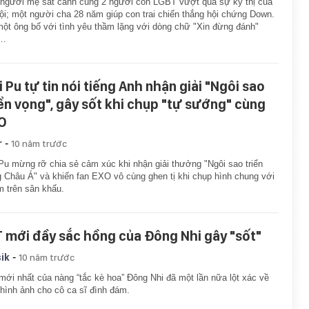
người mẹ sát cánh cùng 2 người con LGBT vượt qua sự kỳ thị của
ội; một người cha 28 năm giúp con trai chiến thắng hội chứng Down.
ột ông bố với tình yêu thầm lặng với dòng chữ "Xin đừng đánh"
n…
i Pu tự tin nói tiếng Anh nhận giải "Ngôi sao
iển vọng", gây sốt khi chụp "tự sướng" cùng
O
-
r
10 năm trước
Pu mừng rỡ chia sẻ cảm xúc khi nhận giải thưởng "Ngôi sao triển
 Châu Á" và khiến fan EXO vô cùng ghen tị khi chụp hình chung với
 trên sân khấu.
T mới đầy sắc hồng của Đông Nhi gây "sốt"
-
ik
10 năm trước
ới nhất của nàng “tắc kè hoa” Đông Nhi đã một lần nữa lột xác về
hình ảnh cho cô ca sĩ đình đám.