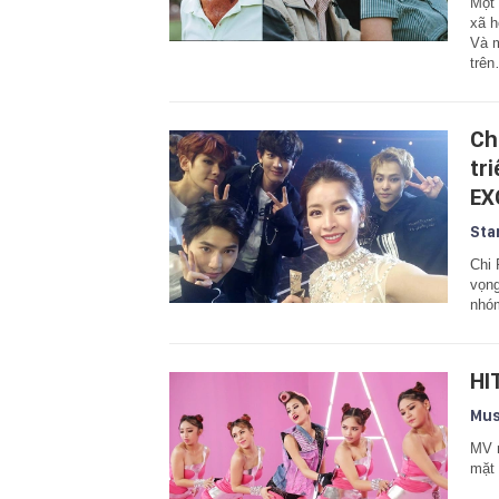
Một 
xã h
Và m
trê
Ch
tr
EX
Sta
Chi 
vọng
nhóm
HI
Mus
MV m
mặt 