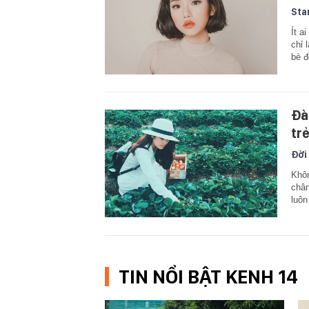
Sta
Ít a
chỉ 
bè đ
Đà
trẻ
Đời
Khôn
chân
luôn
TIN NỔI BẬT KENH 14