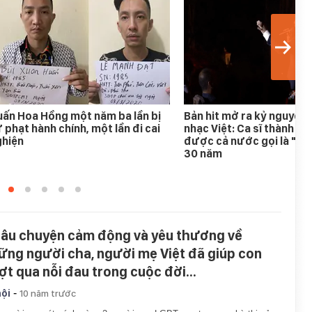
ấn Hoa Hồng một năm ba lần bị
Bản hit mở ra kỷ nguyên
 phạt hành chính, một lần đi cai
nhạc Việt: Ca sĩ thành h
ghiện
được cả nước gọi là "An
30 năm
câu chuyện cảm động và yêu thương về
ững người cha, người mẹ Việt đã giúp con
ợt qua nỗi đau trong cuộc đời...
-
hội
10 năm trước