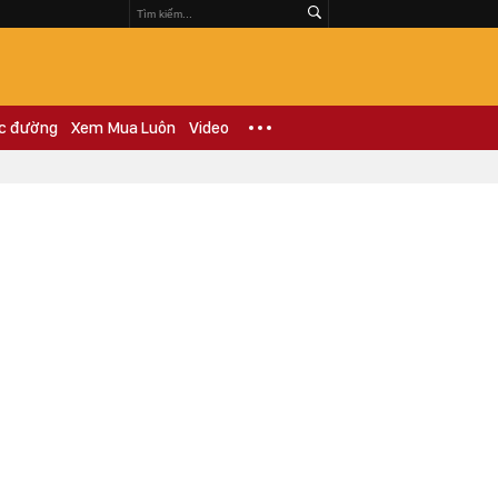
c đường
Xem Mua Luôn
Video