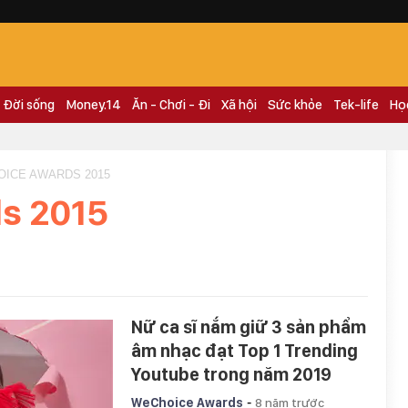
Đời sống
Money.14
Ăn - Chơi - Đi
Xã hội
Sức khỏe
Tek-life
Họ
OICE AWARDS 2015
s 2015
Nữ ca sĩ nắm giữ 3 sản phẩm
âm nhạc đạt Top 1 Trending
Youtube trong năm 2019
-
WeChoice Awards
8 năm trước