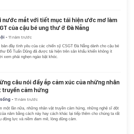
i nước mắt với tiết mục tái hiện ước mơ làm
GT của cậu bé ung thư ở Đà Nẵng
-
hội
11 năm trước
 bản đầy tình yêu của các chiến sỹ CSGT Đà Nẵng dành cho cậu bé
thư Đỗ Tuấn Dũng đã được tái hiện trên sân khấu khiến không ít
i xem phải nghẹn ngào bật khóc.
ững câu nói đầy ắp cảm xúc của những nhân
t truyền cảm hứng
-
 sống
11 năm trước
 một lần nữa, những nhân vật truyền cảm hứng, những nghệ sĩ đột
của năm bằng cách này hay cách khác lại tiếp thêm cho chúng ta rất
u động lực và niềm đam mê, lòng dũng cảm.