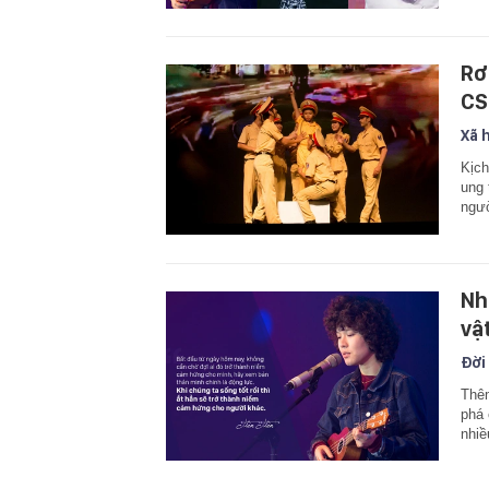
Rơ
CS
Xã 
Kịch
ung 
ngườ
Nh
vậ
Đời
Thêm
phá 
nhiề