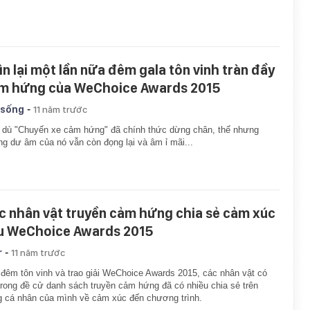
ìn lại một lần nữa đêm gala tôn vinh tràn đầy
m hứng của WeChoice Awards 2015
-
 sống
11 năm trước
dù "Chuyến xe cảm hứng" đã chính thức dừng chân, thế nhưng
g dư âm của nó vẫn còn đọng lại và âm ỉ mãi...
c nhân vật truyền cảm hứng chia sẻ cảm xúc
u WeChoice Awards 2015
-
r
11 năm trước
đêm tôn vinh và trao giải WeChoice Awards 2015, các nhân vật có
trong đề cử danh sách truyền cảm hứng đã có nhiều chia sẻ trên
g cá nhân của mình về cảm xúc đến chương trình.