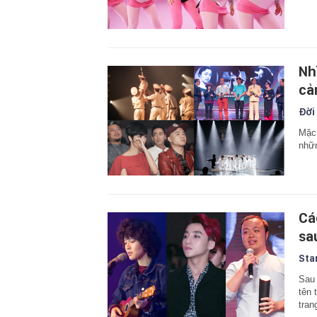
Nh
cả
Đời
Mặc 
nhữn
Cá
sa
Sta
Sau 
tên 
tran