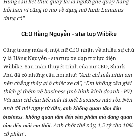
Hưng sau kết thúc quay lại là người ghé quầy hàng
hỏi han vì cũng tò mò về dạng mô hình Luminus
đang có"
.
CEO Hằng Nguyễn -
startup Wiibike
Cũng trong mùa 4, một nữ CEO nhận về nhiều sự chú
ý là Hằng Nguyễn - startup xe đạp trợ lực điện
Wiibike. Sau màn thuyết trình của nữ CEO, Shark
Phú đã có những câu nói như:
"
Anh chỉ mải nhìn em
nên chẳng thấy gì ở chiếc xe cả", "Em không cần giải
thích gì thêm về business (mô hình kinh doanh - PV).
Với anh chỉ cần liếc mắt là biết business nào rồi. Nên
anh đã nói ngay từ đầu,
anh không quan tâm đến
business, không quan tâm đến sản phẩm mà đang quan
. Anh chốt thế này, 1,5 tỷ cho 10%
tâm đến mỗi em thôi
cổ phần"
.