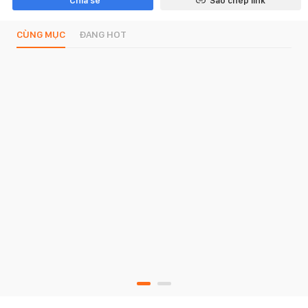
Chia sẻ
Sao chép link
CÙNG MỤC
ĐANG HOT