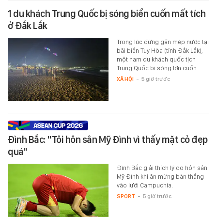
1 du khách Trung Quốc bị sóng biển cuốn mất tích
ở Đắk Lắk
Trong lúc đứng gần mép nước tại
bãi biển Tuy Hòa (tỉnh Đắk Lắk),
một nam du khách quốc tịch
Trung Quốc bị sóng lớn cuốn…
XÃ HỘI
-
5 giờ trước
Đình Bắc: "Tôi hôn sân Mỹ Đình vì thấy mặt cỏ đẹp
quá"
Đình Bắc giải thích lý do hôn sân
Mỹ Đình khi ăn mừng bàn thắng
vào lưới Campuchia.
SPORT
-
5 giờ trước