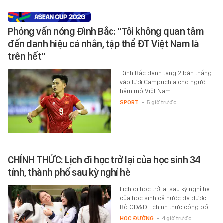
Phỏng vấn nóng Đình Bắc: "Tôi không quan tâm
đến danh hiệu cá nhân, tập thể ĐT Việt Nam là
trên hết"
Đình Bắc dành tặng 2 bàn thắng
vào lưới Campuchia cho người
hâm mộ Việt Nam.
SPORT
-
5 giờ trước
CHÍNH THỨC: Lịch đi học trở lại của học sinh 34
tỉnh, thành phố sau kỳ nghỉ hè
Lịch đi học trở lại sau kỳ nghỉ hè
của học sinh cả nước đã được
Bộ GD&ĐT chính thức công bố.
HỌC ĐƯỜNG
-
4 giờ trước