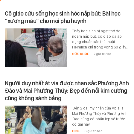
Cô giáo cứu sống học sinh hóc nắp bút: Bài học
“xương máu” cho mọi phụ huynh
Thấy học sinh bị ngạt thở do
ngậm nắp bút, cô giáo đã áp
dụng chuẩn xác thủ thuật
Heimlich chỉ trong vòng 60 giây…
SỨC KHỎE
-
7 giờ trước
Người duy nhất át vía được nhan sắc Phương Anh
Đào và Mai Phương Thúy: Đẹp đến nỗi kim cương
cũng không sánh bằng
Đến 2 đại mỹ nhân của Vbiz là
Mai Phương Thúy và Phương Anh
Đào cũng có phần lép vế trước
cô gái này.
CINE
-
6 giờ trước