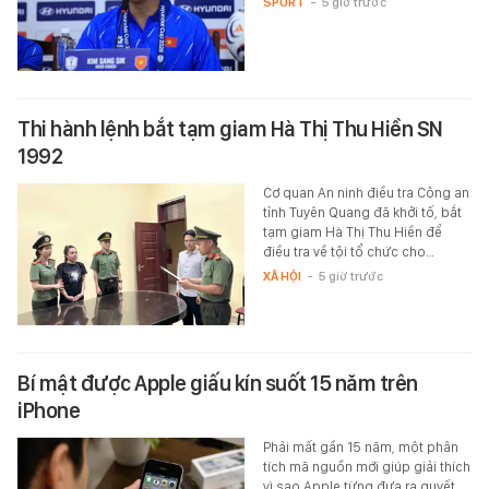
SPORT
-
5 giờ trước
Thi hành lệnh bắt tạm giam Hà Thị Thu Hiền SN
1992
Cơ quan An ninh điều tra Công an
tỉnh Tuyên Quang đã khởi tố, bắt
tạm giam Hà Thị Thu Hiền để
điều tra về tội tổ chức cho…
XÃ HỘI
-
5 giờ trước
Bí mật được Apple giấu kín suốt 15 năm trên
iPhone
Phải mất gần 15 năm, một phân
tích mã nguồn mới giúp giải thích
vì sao Apple từng đưa ra quyết