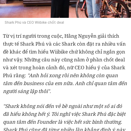
Shark Phú và CEO Wiibike chốt deal
Từ vị trí người trong cuộc, Hằng Nguyễn giải thích
thực tế Shark Phú và các Shark còn đặt ra nhiều vấn
đề khác để tìm hiểu Wiibike chứ không chỉ ngắn gọn
như vậy. Những câu này cũng nằm ở phần chốt deal
và xét trong hoàn cảnh đó, nữ CEO hiểu ý của Shark
Phú rằng:
"Anh hỏi xong rồi nên không còn quan
tâm đến business của em nữa. Anh chỉ quan tâm đến
người sáng lập thôi"
.
"Shark không nói đến vẻ bề ngoài như một số ai đó
đã hiểu không hết ý. Tôi nghĩ việc Shark Phú đặc biệt
quan tâm đến Founder là việc hết sức bình thường.
Shark Phú cũng đã từng nhiều lần khẳng định ý này