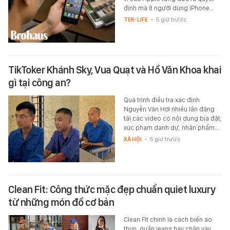
định mà ít người dùng iPhone…
TEK-LIFE
-
5 giờ trước
TikToker Khánh Sky, Vua Quạt và Hồ Văn Khoa khai
gì tại công an?
Quá trình điều tra xác định
Nguyễn Văn Hợi nhiều lần đăng
tải các video có nội dung bịa đặt,
xúc phạm danh dự, nhân phẩm…
XÃ HỘI
-
5 giờ trước
Clean Fit: Công thức mặc đẹp chuẩn quiet luxury
từ những món đồ cơ bản
Clean Fit chính là cách biến áo
thun, quần jeans hay chân váy