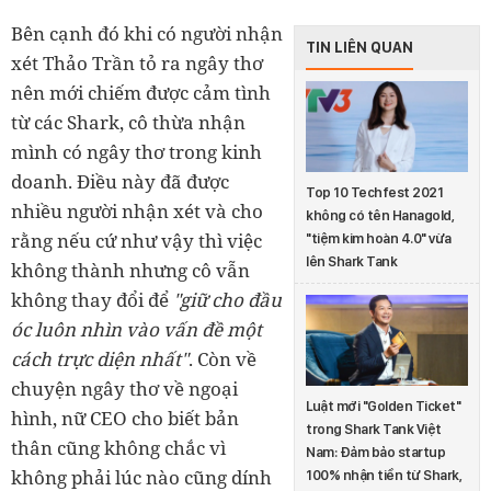
Bên cạnh đó khi có người nhận
TIN LIÊN QUAN
xét Thảo Trần tỏ ra ngây thơ
nên
mới chiếm được cảm tình
từ các Shark, cô thừa nhận
mình có ngây thơ trong kinh
doanh. Điều này đã được
Top 10 Techfest 2021
nhiều người nhận xét và cho
không có tên Hanagold,
rằng nếu cứ như vậy thì việc
"tiệm kim hoàn 4.0" vừa
lên Shark Tank
không thành nhưng cô vẫn
không thay đổi để
"
giữ cho đầu
óc luôn nhìn vào vấn đề một
cách trực diện nhất"
. Còn về
chuyện ngây thơ về ngoại
Luật mới "Golden Ticket"
hình, nữ CEO cho biết bản
trong Shark Tank Việt
thân cũng không chắc vì
Nam: Đảm bảo startup
không phải lúc nào
cũng dính
100% nhận tiền từ Shark,