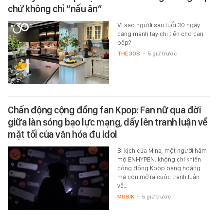
chứ không chỉ “nấu ăn”
Vì sao người sau tuổi 30 ngày
càng mạnh tay chi tiền cho căn
bếp?
THE 30S
-
5 giờ trước
Chấn động cộng đồng fan Kpop: Fan nữ qua đời
giữa làn sóng bạo lực mạng, dấy lên tranh luận về
mặt tối của văn hóa đu idol
Bi kịch của Mina, một người hâm
mộ ENHYPEN, không chỉ khiến
cộng đồng Kpop bàng hoàng
mà còn mở ra cuộc tranh luận
về…
MUSIK
-
5 giờ trước