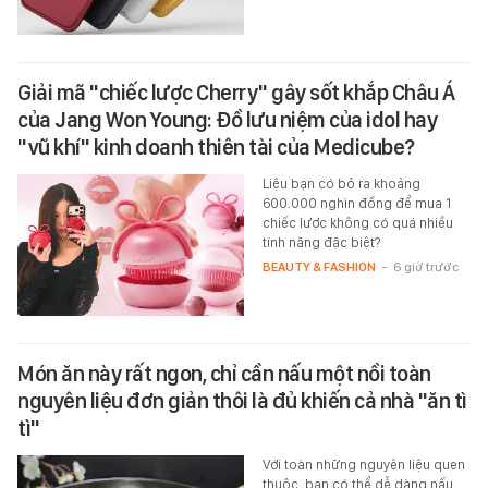
Giải mã "chiếc lược Cherry" gây sốt khắp Châu Á
của Jang Won Young: Đồ lưu niệm của idol hay
"vũ khí" kinh doanh thiên tài của Medicube?
Liệu bạn có bỏ ra khoảng
600.000 nghìn đồng để mua 1
chiếc lược không có quá nhiều
tính năng đặc biệt?
BEAUTY & FASHION
-
6 giờ trước
Món ăn này rất ngon, chỉ cần nấu một nồi toàn
nguyên liệu đơn giản thôi là đủ khiến cả nhà "ăn tì
tì"
Với toàn những nguyên liệu quen
thuộc, bạn có thể dễ dàng nấu