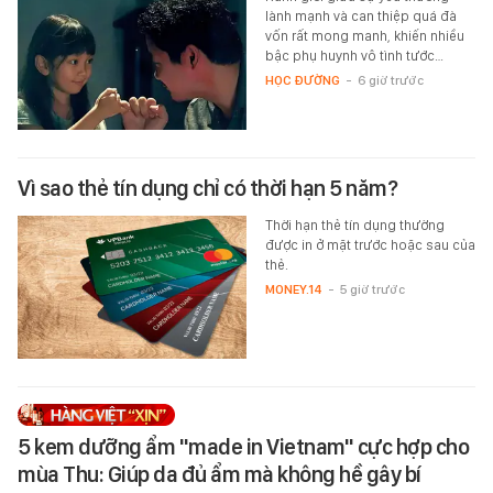
lành mạnh và can thiệp quá đà
vốn rất mong manh, khiến nhiều
bậc phụ huynh vô tình tước…
HỌC ĐƯỜNG
-
6 giờ trước
Vì sao thẻ tín dụng chỉ có thời hạn 5 năm?
Thời hạn thẻ tín dụng thường
được in ở mặt trước hoặc sau của
thẻ.
MONEY.14
-
5 giờ trước
5 kem dưỡng ẩm "made in Vietnam" cực hợp cho
mùa Thu: Giúp da đủ ẩm mà không hề gây bí