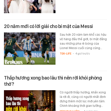
20 năm mới có lời giải cho bí mật của Messi
Sau hơn 20 năm làm khổ các hậu
vệ hàng đầu thế giới, bí mật đằng
sau những pha rê bóng của
Lionel Messi cuối cùng cũng…
TEK-LIFE
-
4 giờ trước
Thắp hương xong bao lâu thì nên rời khỏi phòng
thờ?
Có người thắp hương, khấn xong
là rời đi, cũng có người nhất định
đứng thêm một lúc mới yên tâm.
Chính khoảng thời gian tưởng…