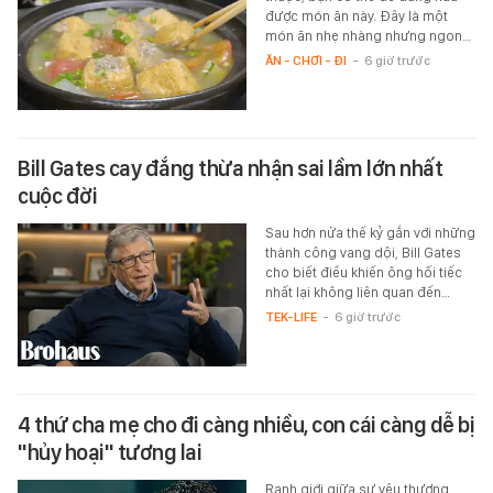
được món ăn này. Đây là một
món ăn nhẹ nhàng nhưng ngon…
ĂN - CHƠI - ĐI
-
6 giờ trước
Bill Gates cay đắng thừa nhận sai lầm lớn nhất
cuộc đời
Sau hơn nửa thế kỷ gắn với những
thành công vang dội, Bill Gates
cho biết điều khiến ông hối tiếc
nhất lại không liên quan đến…
TEK-LIFE
-
6 giờ trước
4 thứ cha mẹ cho đi càng nhiều, con cái càng dễ bị
"hủy hoại" tương lai
Ranh giới giữa sự yêu thương