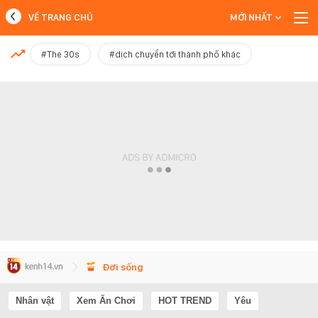
VỀ TRANG CHỦ
MỚI NHẤT
MỚI NHẤT
#The 30s
#dịch chuyển tới thành phố khác
Xem thêm
Đời sống
Nhân vật
Xem Ăn Chơi
HOT TREND
Yêu