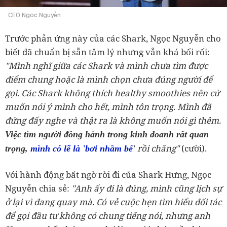
CEO Ngọc Nguyễn
Trước phản ứng này của các Shark, Ngọc Nguyễn cho
biết đã chuẩn bị sẵn tâm lý nhưng vẫn khá bối rối:
"
Mình nghĩ giữa các Shark và mình chưa tìm được
điểm chung hoặc là mình chọn chưa đúng người để
gọi. Các Shark không thích healthy smoothies nên cứ
muốn nói ý mình cho hết, mình tôn trọng. Mình đã
đứng đấy nghe và thật ra là không muốn nói gì thêm.
Việc tìm người đồng hành trong kinh doanh rất quan
rồi chăng"
(cười).
trọng,
mình có lẽ là 'bơi nhầm bể
'
Với hành động bất ngờ rời đi của Shark Hưng, Ngọc
Nguyễn chia sẻ:
"
Anh ấy đi là đúng, mình cũng lịch sự
ở lại vì đang quay mà. Có vẻ cuộc hẹn tìm hiểu đối tác
để gọi đầu tư không có chung tiếng nói, nhưng anh