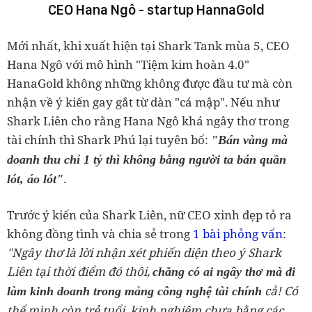
CEO Hana Ngô - startup HannaGold
Mới nhất, khi xuất hiện tại Shark Tank mùa 5, CEO
Hana Ngô với mô hình "Tiệm kim hoàn 4.0"
HanaGold không những không được đầu tư mà còn
nhận về ý kiến gay gắt từ dàn "cá mập". Nếu như
Shark Liên cho rằng Hana Ngô khá ngây thơ trong
tài chính thì Shark Phú lại tuyên bố:
"Bán vàng mà
doanh thu chỉ 1 tỷ thì không bằng người ta bán quần
.
lót, áo lót"
Trước ý kiến của Shark Liên, nữ CEO xinh đẹp tỏ ra
không đồng tình và chia sẻ trong
1 bài phỏng vấn
:
"Ngây thơ là lời nhận xét phiến diện theo ý Shark
Liên tại thời điểm đó thôi,
chẳng có ai ngây thơ mà đi
cả! Có
làm kinh doanh trong mảng công nghệ tài chính
thể mình còn trẻ tuổi, kinh nghiệm chưa bằng các