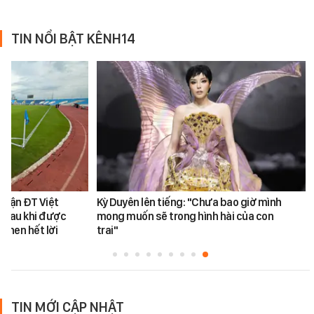
TIN NỔI BẬT KÊNH14
 trận ĐT Việt
Kỳ Duyên lên tiếng: "Chưa bao giờ mình
 sau khi được
mong muốn sẽ trong hình hài của con
khen hết lời
trai"
TIN MỚI CẬP NHẬT