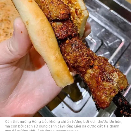
Xiên thịt nướng Hồng Liễu không chỉ ấn tượng bởi kích thước lớn hơn,
mà còn bởi cách sử dụng cành cây Hồng Liễu đã được cắt tỉa thành
que để nướng thịt. Ảnh @yikouchaorenmian