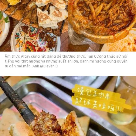
Ẩm thực Altay cũng rất đáng để thưởng thức, Tân Cương thực sự nổi
tiếng với thịt nướng và những suất ăn lớn, bánh mì nướng cũng quyến
rũ đến mê mẩn. Ảnh @Eleven Li