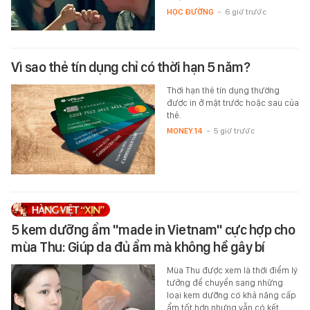
HỌC ĐƯỜNG
-
6 giờ trước
Vì sao thẻ tín dụng chỉ có thời hạn 5 năm?
Thời hạn thẻ tín dụng thường
được in ở mặt trước hoặc sau của
thẻ.
MONEY.14
-
5 giờ trước
5 kem dưỡng ẩm "made in Vietnam" cực hợp cho
mùa Thu: Giúp da đủ ẩm mà không hề gây bí
Mùa Thu được xem là thời điểm lý
tưởng để chuyển sang những
loại kem dưỡng có khả năng cấp
ẩm tốt hơn nhưng vẫn có kết