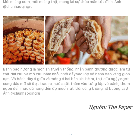
Mỗi miếng cơm, mỗi miếng thịt, mang lại sự thỏa mãn tột đỉnh. Ảnh
@chunhaoqingru
Bánh bao nướng là món ăn truyền thống, nhân bánh thường được làm từ
thịt đùi cừu và mỡ cừu băm nhỏ, nhồi đầy vào lớp vỏ bánh bao vàng giòn
rụm. Vỏ bánh dày ở giữa và mỏng ở hai bên, khi bẻ ra, thịt cừu ngậy ngọt
cùng dầu mỡ sẽ ồ ạt trào ra, nước sốt thấm vào từng lớp vỏ bánh, thơm
ngon đến mức dù nóng đến độ muốn rát lưỡi cũng không nỡ buông tay!
Ảnh @chunhaoqingru
Nguồn: The Paper