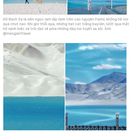
Hồ Bạch Sa là viên ngọc lam lấp lánh trên cao nguyên Pamir, không hề nói
quá chút nào. Khi gió thổi qua, những hạt cát trắng bay lên, lướt qua mặt
hồ xanh biếc và trôi dạt về phía những dãy núi tuyết xa xôi. Ảnh
@mengxinTravel