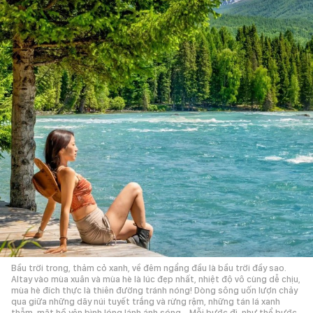
Bầu trời trong, thảm cỏ xanh, về đêm ngẩng đầu là bầu trời đầy sao.
Altay vào mùa xuân và mùa hè là lúc đẹp nhất, nhiệt độ vô cùng dễ chịu,
mùa hè đích thực là thiên đường tránh nóng! Dòng sông uốn lượn chảy
qua giữa những dãy núi tuyết trắng và rừng rậm, những tán lá xanh
thẫm, mặt hồ yên bình lóng lánh ánh sóng... Mỗi bước đi, như thể bước