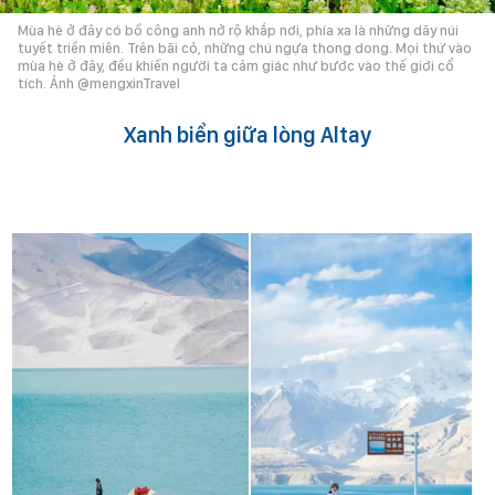
Mùa hè ở đây có bồ công anh nở rộ khắp nơi, phía xa là những dãy núi
tuyết triền miên. Trên bãi cỏ, những chú ngựa thong dong. Mọi thứ vào
mùa hè ở đây, đều khiến người ta cảm giác như bước vào thế giới cổ
tích. Ảnh @mengxinTravel
Xanh biển giữa lòng Altay