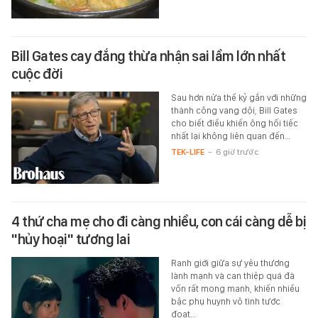
Bill Gates cay đắng thừa nhận sai lầm lớn nhất
cuộc đời
Sau hơn nửa thế kỷ gắn với những
thành công vang dội, Bill Gates
cho biết điều khiến ông hối tiếc
nhất lại không liên quan đến…
TEK-LIFE
-
6 giờ trước
4 thứ cha mẹ cho đi càng nhiều, con cái càng dễ bị
"hủy hoại" tương lai
Ranh giới giữa sự yêu thương
lành mạnh và can thiệp quá đà
vốn rất mong manh, khiến nhiều
bậc phụ huynh vô tình tước
đoạt…