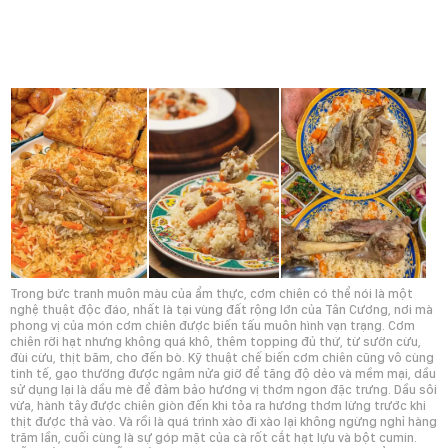
Trong bức tranh muôn màu của ẩm thực, cơm chiên có thể nói là một
nghệ thuật độc đáo, nhất là tại vùng đất rộng lớn của Tân Cương, nơi mà
phong vị của món cơm chiên được biến tấu muôn hình vạn trạng. Cơm
chiên rời hạt nhưng không quá khô, thêm topping đủ thứ, từ sườn cừu,
đùi cừu, thịt băm, cho đến bò. Kỹ thuật chế biến cơm chiên cũng vô cùng
tinh tế, gạo thường được ngâm nửa giờ để tăng độ dẻo và mềm mại, dầu
sử dụng lại là dầu mè để đảm bảo hương vị thơm ngon đặc trưng. Dầu sôi
vừa, hành tây được chiên giòn đến khi tỏa ra hương thơm lừng trước khi
thịt được thả vào. Và rồi là quá trình xào đi xào lại không ngừng nghỉ hàng
trăm lần, cuối cùng là sự góp mặt của cà rốt cắt hạt lựu và bột cumin.