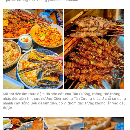
Khi nói đến ẩm thực đậm đà hồn cốt của Tân Cương, không thể không
nhắc đến xiên thịt cừu nướng. Xiên nướng Tân Cương khác ở chỗ sử dụng
nhành cây Hồng Liễu để làm xiên, có vị thơm đặc trưng không lẫn vào đâu
được.