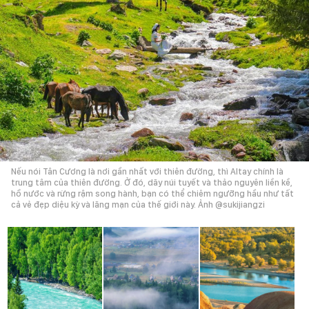
Nếu nói Tân Cương là nơi gần nhất với thiên đường, thì Altay chính là
trung tâm của thiên đường. Ở đó, dãy núi tuyết và thảo nguyên liền kề,
hồ nước và rừng rậm song hành, bạn có thể chiêm ngưỡng hầu như tất
cả vẻ đẹp diệu kỳ và lãng mạn của thế giới này. Ảnh @sukijiangzi