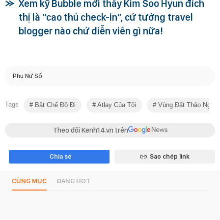
Xem kỹ Bubble mới thấy Kim Soo Hyun đích
thị là “cao thủ check-in”, cứ tưởng travel
blogger nào chứ diễn viên gì nữa!
Phụ Nữ Số
Tags
Bật Chế Độ Đi
Atlay Của Tôi
Vùng Đất Thảo Nguy
Theo dõi Kenh14.vn trên
Chia sẻ
Sao chép link
CÙNG MỤC
ĐANG HOT