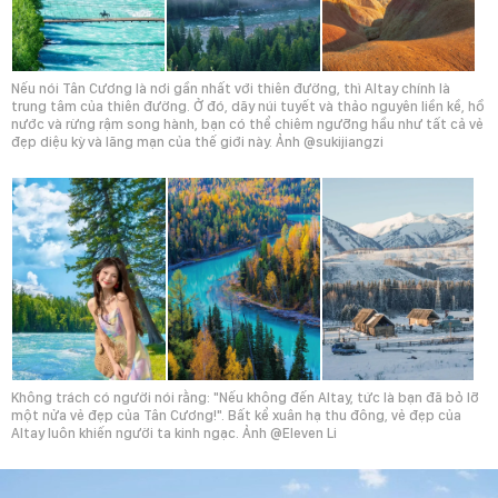
Nếu nói Tân Cương là nơi gần nhất với thiên đường, thì Altay chính là
trung tâm của thiên đường. Ở đó, dãy núi tuyết và thảo nguyên liền kề, hồ
nước và rừng rậm song hành, bạn có thể chiêm ngưỡng hầu như tất cả vẻ
đẹp diệu kỳ và lãng mạn của thế giới này. Ảnh @sukijiangzi
Không trách có người nói rằng: "Nếu không đến Altay, tức là bạn đã bỏ lỡ
một nửa vẻ đẹp của Tân Cương!". Bất kể xuân hạ thu đông, vẻ đẹp của
Altay luôn khiến người ta kinh ngạc. Ảnh @Eleven Li