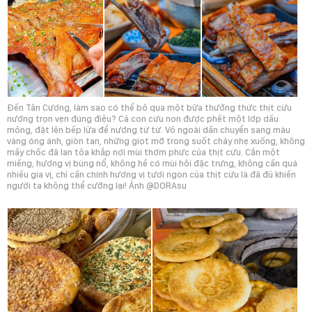
Đến Tân Cương, làm sao có thể bỏ qua một bữa thưởng thức thịt cừu
nướng trọn vẹn đúng điệu? Cả con cừu non được phết một lớp dầu
mỏng, đặt lên bếp lửa để nướng từ từ. Vỏ ngoài dần chuyển sang màu
vàng óng ánh, giòn tan, những giọt mỡ trong suốt chảy nhẹ xuống, không
mấy chốc đã lan tỏa khắp nơi mùi thơm phức của thịt cừu. Cắn một
miếng, hương vị bùng nổ, không hề có mùi hôi đặc trưng, không cần quá
nhiều gia vị, chỉ cần chính hương vị tươi ngon của thịt cừu là đã đủ khiến
người ta không thể cưỡng lại! Ảnh @DORAsu