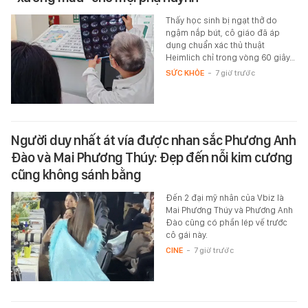
Thấy học sinh bị ngạt thở do
ngậm nắp bút, cô giáo đã áp
dụng chuẩn xác thủ thuật
Heimlich chỉ trong vòng 60 giây…
SỨC KHỎE
-
7 giờ trước
Người duy nhất át vía được nhan sắc Phương Anh
Đào và Mai Phương Thúy: Đẹp đến nỗi kim cương
cũng không sánh bằng
Đến 2 đại mỹ nhân của Vbiz là
Mai Phương Thúy và Phương Anh
Đào cũng có phần lép vế trước
cô gái này.
CINE
-
7 giờ trước