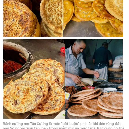
Bánh nướng mè Tân Cương là món "bắt buộc" phải ăn khi đến vùng đất
này. Vỏ ngoài giòn tan, bên trong mềm mịn và mượt mà. Bạn cũng có thể