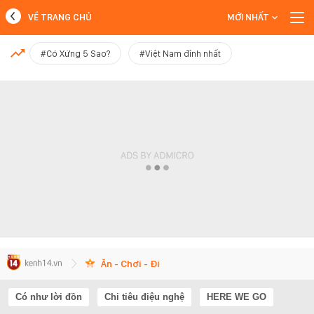
VỀ TRANG CHỦ
MỚI NHẤT
MỚI NHẤT
#Có Xứng 5 Sao?
#Việt Nam đỉnh nhất
Xem thêm
Ăn - Chơi - Đi
Có như lời đồn
Chi tiêu điệu nghệ
HERE WE GO