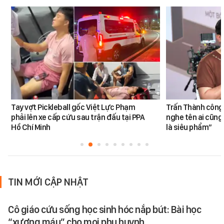
Tay vợt Pickleball gốc Việt Lực Phạm
Trấn Thành công 
phải lên xe cấp cứu sau trận đấu tại PPA
nghe tên ai cũng
Hồ Chí Minh
là siêu phẩm”
TIN MỚI CẬP NHẬT
Cô giáo cứu sống học sinh hóc nắp bút: Bài học
“xương máu” cho mọi phụ huynh