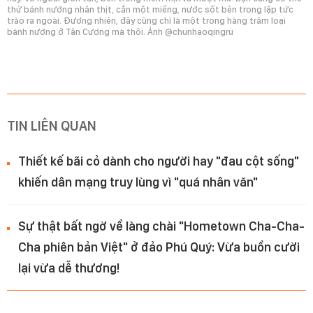
thử bánh nướng nhân thịt, cắn một miếng, nước sốt bên trong lập tức
trào ra ngoài. Đương nhiên, đây cũng chỉ là một trong hàng trăm loại
bánh nướng ở Tân Cương mà thôi. Ảnh @chunhaoqingru
TIN LIÊN QUAN
Thiết kế bãi cỏ dành cho người hay "đau cột sống"
khiến dân mạng truy lùng vì "quá nhân văn"
Sự thật bất ngờ về làng chài "Hometown Cha-Cha-
Cha phiên bản Việt" ở đảo Phú Quý: Vừa buồn cười
lại vừa dễ thương!