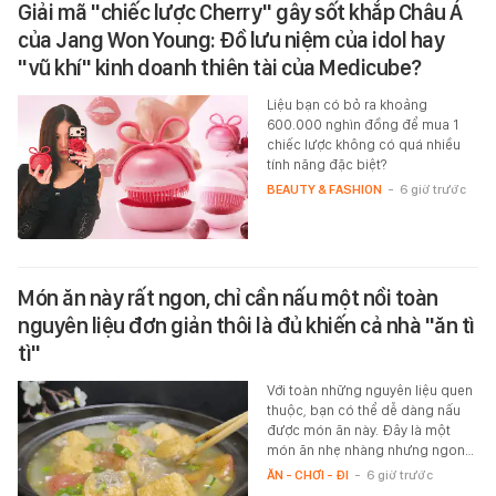
Giải mã "chiếc lược Cherry" gây sốt khắp Châu Á
của Jang Won Young: Đồ lưu niệm của idol hay
"vũ khí" kinh doanh thiên tài của Medicube?
Liệu bạn có bỏ ra khoảng
600.000 nghìn đồng để mua 1
chiếc lược không có quá nhiều
tính năng đặc biệt?
BEAUTY & FASHION
-
6 giờ trước
Món ăn này rất ngon, chỉ cần nấu một nồi toàn
nguyên liệu đơn giản thôi là đủ khiến cả nhà "ăn tì
tì"
Với toàn những nguyên liệu quen
thuộc, bạn có thể dễ dàng nấu
được món ăn này. Đây là một
món ăn nhẹ nhàng nhưng ngon…
ĂN - CHƠI - ĐI
-
6 giờ trước