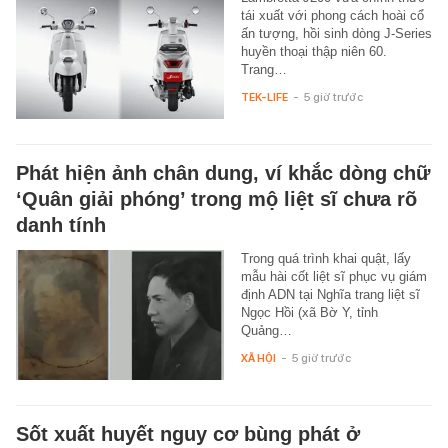
tái xuất với phong cách hoài cổ
ấn tượng, hồi sinh dòng J-Series
huyền thoại thập niên 60.
Trang…
TEK-LIFE
-
5 giờ trước
Phát hiện ảnh chân dung, ví khắc dòng chữ
‘Quân giải phóng’ trong mộ liệt sĩ chưa rõ
danh tính
Trong quá trình khai quật, lấy
mẫu hài cốt liệt sĩ phục vụ giám
định ADN tại Nghĩa trang liệt sĩ
Ngọc Hồi (xã Bờ Y, tỉnh
Quảng…
XÃ HỘI
-
5 giờ trước
Sốt xuất huyết nguy cơ bùng phát ở