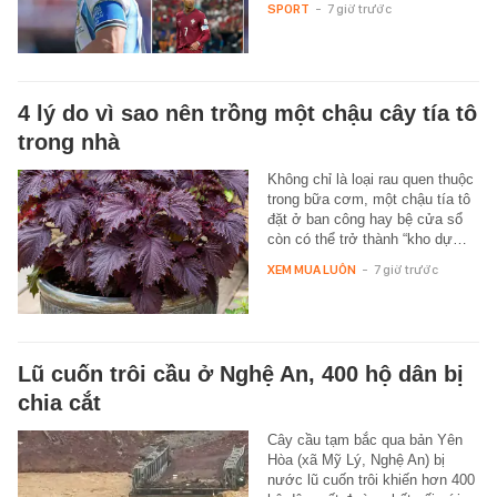
SPORT
-
7 giờ trước
4 lý do vì sao nên trồng một chậu cây tía tô
trong nhà
Không chỉ là loại rau quen thuộc
trong bữa cơm, một chậu tía tô
đặt ở ban công hay bệ cửa sổ
còn có thể trở thành “kho dự…
XEM MUA LUÔN
-
7 giờ trước
Lũ cuốn trôi cầu ở Nghệ An, 400 hộ dân bị
chia cắt
Cây cầu tạm bắc qua bản Yên
Hòa (xã Mỹ Lý, Nghệ An) bị
nước lũ cuốn trôi khiến hơn 400