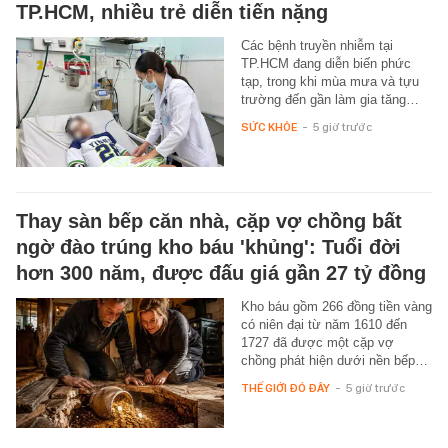
TP.HCM, nhiều trẻ diễn tiến nặng
Các bệnh truyền nhiễm tại
TP.HCM đang diễn biến phức
tạp, trong khi mùa mưa và tựu
trường đến gần làm gia tăng…
SỨC KHỎE
-
5 giờ trước
Thay sàn bếp căn nhà, cặp vợ chồng bất
ngờ đào trúng kho báu 'khủng': Tuổi đời
hơn 300 năm, được đấu giá gần 27 tỷ đồng
Kho báu gồm 266 đồng tiền vàng
có niên đại từ năm 1610 đến
1727 đã được một cặp vợ
chồng phát hiện dưới nền bếp…
THẾ GIỚI ĐÓ ĐÂY
-
5 giờ trước