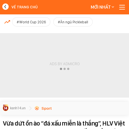
MỚI NHẤT
VỀ TRANG CHỦ
MỚI NHẤT
#World Cup 2026
#Ăn ngủ Pickleball
Xem thêm
Sport
Vừa dứt ồn ào “đá xấu miễn là thắng”, HLV Việt