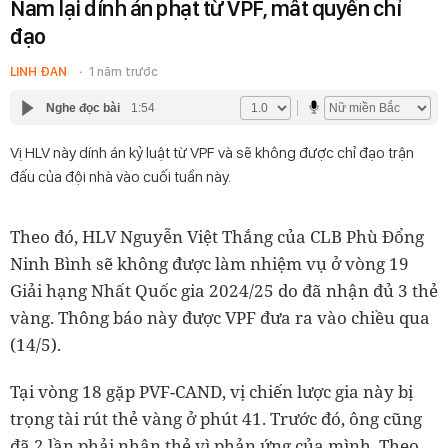
Nam lại dính án phạt từ VPF, mất quyền chỉ
đạo
LINH ĐAN
1 năm trước
Nghe đọc bài
1:54
Vị HLV này dính án kỷ luật từ VPF và sẽ không được chỉ đạo trận
đấu của đội nhà vào cuối tuần này.
Theo đó, HLV Nguyễn Việt Thắng của CLB Phù Đổng
Ninh Bình sẽ không được làm nhiệm vụ ở vòng 19
Giải hạng Nhất Quốc gia 2024/25 do đã nhận đủ 3 thẻ
vàng. Thông báo này được VPF đưa ra vào chiều qua
(14/5).
Tại vòng 18 gặp PVF-CAND, vị chiến lược gia này bị
trọng tài rút thẻ vàng ở phút 41. Trước đó, ông cũng
đã 2 lần phải nhận thẻ vì phản ứng của mình. Theo