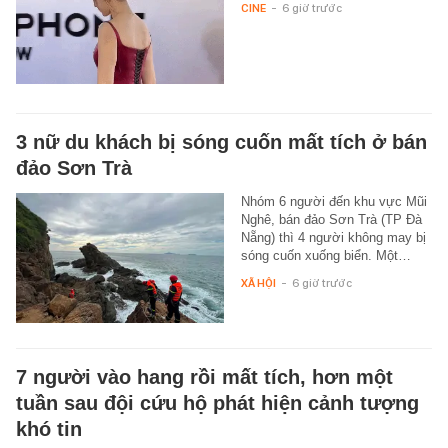
CINE
-
6 giờ trước
3 nữ du khách bị sóng cuốn mất tích ở bán
đảo Sơn Trà
Nhóm 6 người đến khu vực Mũi
Nghê, bán đảo Sơn Trà (TP Đà
Nẵng) thì 4 người không may bị
sóng cuốn xuống biển. Một…
XÃ HỘI
-
6 giờ trước
7 người vào hang rồi mất tích, hơn một
tuần sau đội cứu hộ phát hiện cảnh tượng
khó tin