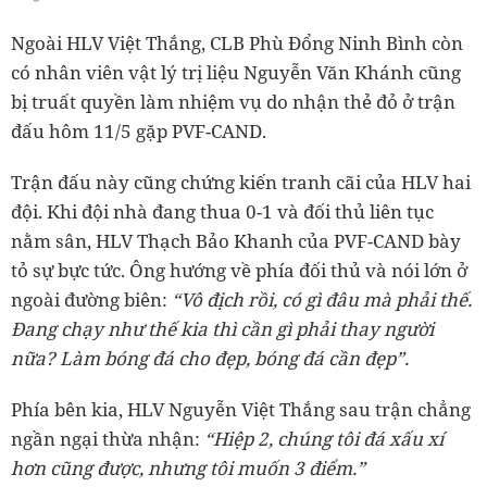
Ngoài HLV Việt Thắng, CLB Phù Đổng Ninh Bình còn
có nhân viên vật lý trị liệu Nguyễn Văn Khánh cũng
bị truất quyền làm nhiệm vụ do nhận thẻ đỏ ở trận
đấu hôm 11/5 gặp PVF-CAND.
Trận đấu này cũng chứng kiến tranh cãi của HLV hai
đội. Khi đội nhà đang thua 0-1 và đối thủ liên tục
nằm sân, HLV Thạch Bảo Khanh của PVF-CAND bày
tỏ sự bực tức. Ông hướng về phía đối thủ và nói lớn ở
ngoài đường biên:
“Vô địch rồi, có gì đâu mà phải thế.
Đang chạy như thế kia thì cần gì phải thay người
nữa? Làm bóng đá cho đẹp, bóng đá cần đẹp”.
Phía bên kia, HLV Nguyễn Việt Thắng sau trận chẳng
ngần ngại thừa nhận:
“Hiệp 2, chúng tôi đá xấu xí
hơn cũng được, nhưng tôi muốn 3 điểm.”