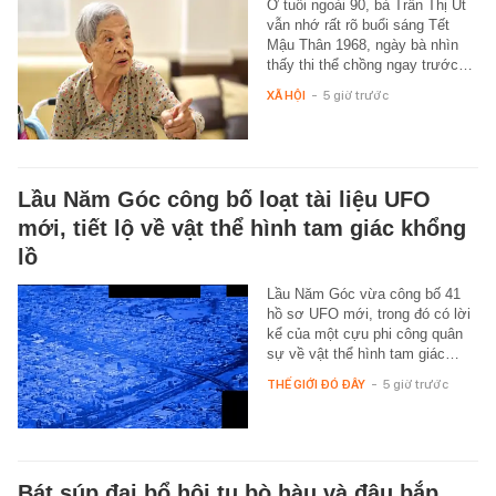
Ở tuổi ngoài 90, bà Trần Thị Út
vẫn nhớ rất rõ buổi sáng Tết
Mậu Thân 1968, ngày bà nhìn
thấy thi thể chồng ngay trước…
XÃ HỘI
-
5 giờ trước
Lầu Năm Góc công bố loạt tài liệu UFO
mới, tiết lộ về vật thể hình tam giác khổng
lồ
Lầu Năm Góc vừa công bố 41
hồ sơ UFO mới, trong đó có lời
kể của một cựu phi công quân
sự về vật thể hình tam giác…
THẾ GIỚI ĐÓ ĐÂY
-
5 giờ trước
Bát súp đại bổ hội tụ bò hàu và đậu bắp