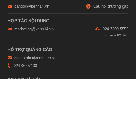
bandoc@kenh14.vn
Câu hỏi thường gặp
HỢP TÁC NỘI DUNG
marketing@kenh14.vn
024 7309 5555
HỖ TRỢ QUẢNG CÁO
giaitrixahoi@admicro.vn
02473007108
TRỤ SỞ HÀ NỘI
Tầng 21, Tòa nhà Center Building, Hapulico Complex, Số 01, phố
Nguyễn Huy Tưởng, phường Thanh Xuân, thành phố Hà Nội
TRỤ SỞ TP.HỒ CHÍ MINH
Tầng 4, Tòa nhà 123, số 127 Võ Văn Tần, Phường Xuân Hòa, TPHCM
Giấy phép thiết lập trang thông tin điện tử tổng hợp trên mạng số
2215/GP-TTĐT do Sở Thông tin và Truyền thông Hà Nội cấp ngày 10