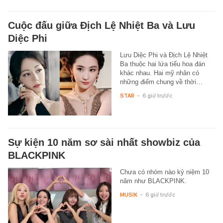
Cuộc đấu giữa Địch Lệ Nhiệt Ba và Lưu
Diệc Phi
Lưu Diệc Phi và Địch Lệ Nhiệt
Ba thuộc hai lứa tiểu hoa đán
khác nhau. Hai mỹ nhân có
những điểm chung về thời…
STAR
-
6 giờ trước
Sự kiện 10 năm sơ sài nhất showbiz của
BLACKPINK
Chưa có nhóm nào kỷ niệm 10
năm như BLACKPINK.
MUSIK
-
6 giờ trước