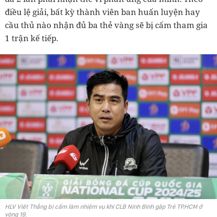
điều lệ giải, bất kỳ thành viên ban huấn luyện hay
cầu thủ nào nhận đủ ba thẻ vàng sẽ bị cấm tham gia
1 trận kế tiếp.
HLV Việt Thắng bị cấm làm nhiệm vụ khi CLB Ninh Bình gặp Trẻ TP.HCM ở
vòng 19.