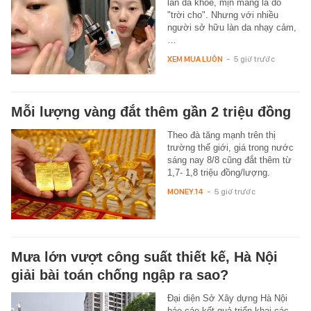
làn da khỏe, mịn màng là do
"trời cho". Nhưng với nhiều
người sở hữu làn da nhạy cảm,
…
XEM MUA LUÔN
-
5 giờ trước
Mỗi lượng vàng đắt thêm gần 2 triệu đồng
Theo đà tăng mạnh trên thị
trường thế giới, giá trong nước
sáng nay 8/8 cũng đắt thêm từ
1,7- 1,8 triệu đồng/lượng.
MONEY.14
-
5 giờ trước
Mưa lớn vượt công suất thiết kế, Hà Nội
giải bài toán chống ngập ra sao?
Đại diện Sở Xây dựng Hà Nội
báo cáo kết quả triển khai các