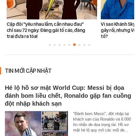
Cặp đôi "yêu nhau lắm, cắn nhau đau"
Vì sao Khánh Sky
chỉ sau 72 ngày: Đàng gái tố cáo, đàng
gây rối, nhưng V
trai đưa ra tòa!
tố?
TIN MỚI CẬP NHẬT
Hé lộ hồ sơ mật World Cup: Messi bị dọa
đánh bom liều chết, Ronaldo gặp fan cuồng
đột nhập khách sạn
"Đánh bom Messi", đột nhập tại
khách sạn của Ronaldo và 6.000
tin nhắn đe dọa trọng tài: Hồ sơ
mật hé lộ quy mô các mối đe…