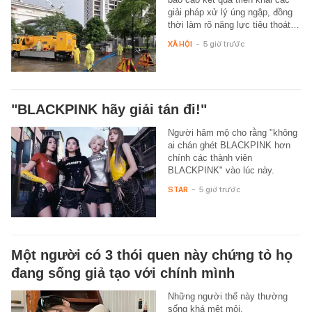
giải pháp xử lý úng ngập, đồng
thời làm rõ năng lực tiêu thoát…
XÃ HỘI
-
5 giờ trước
"BLACKPINK hãy giải tán đi!"
Người hâm mộ cho rằng "không
ai chán ghét BLACKPINK hơn
chính các thành viên
BLACKPINK" vào lúc này.
STAR
-
5 giờ trước
Một người có 3 thói quen này chứng tỏ họ
đang sống giả tạo với chính mình
Những người thế này thường
sống khá mệt mỏi.