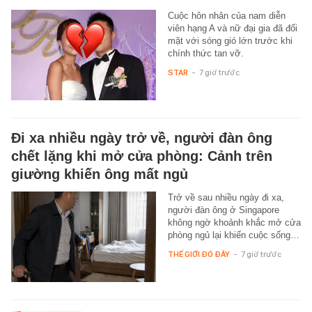
Cuộc hôn nhân của nam diễn
viên hạng A và nữ đại gia đã đối
mặt với sóng gió lớn trước khi
chính thức tan vỡ.
STAR
-
7 giờ trước
Đi xa nhiều ngày trở về, người đàn ông
chết lặng khi mở cửa phòng: Cảnh trên
giường khiến ông mất ngủ
Trở về sau nhiều ngày đi xa,
người đàn ông ở Singapore
không ngờ khoảnh khắc mở cửa
phòng ngủ lại khiến cuộc sống…
THẾ GIỚI ĐÓ ĐÂY
-
7 giờ trước