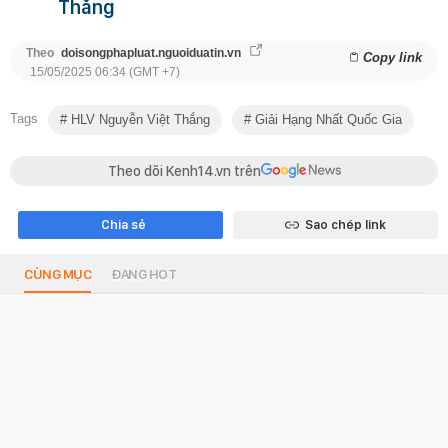
Thắng
Theo
doisongphapluat.nguoiduatin.vn
Copy link
15/05/2025 06:34 (GMT +7)
Tags
HLV Nguyễn Việt Thắng
Giải Hạng Nhất Quốc Gia
Theo dõi Kenh14.vn trên
Chia sẻ
Sao chép link
CÙNG MỤC
ĐANG HOT