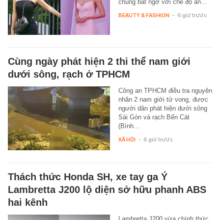
chúng bất ngờ với chế độ ăn…
BEAUTY & FASHION
-
6 giờ trước
Cùng ngày phát hiện 2 thi thể nam giới
dưới sông, rạch ở TPHCM
Công an TPHCM điều tra nguyên
nhân 2 nam giới tử vong, được
người dân phát hiện dưới sông
Sài Gòn và rạch Bến Cát
(Bình…
XÃ HỘI
-
6 giờ trước
Thách thức Honda SH, xe tay ga Ý
Lambretta J200 lộ diện sở hữu phanh ABS
hai kênh
Lambretta J200 vừa chính thức