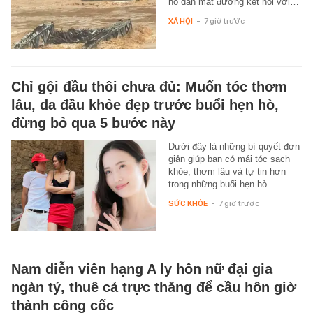
hộ dân mất đường kết nối với…
XÃ HỘI
-
7 giờ trước
Chỉ gội đầu thôi chưa đủ: Muốn tóc thơm
lâu, da đầu khỏe đẹp trước buổi hẹn hò,
đừng bỏ qua 5 bước này
Dưới đây là những bí quyết đơn
giản giúp bạn có mái tóc sạch
khỏe, thơm lâu và tự tin hơn
trong những buổi hẹn hò.
SỨC KHỎE
-
7 giờ trước
Nam diễn viên hạng A ly hôn nữ đại gia
ngàn tỷ, thuê cả trực thăng để cầu hôn giờ
thành công cốc