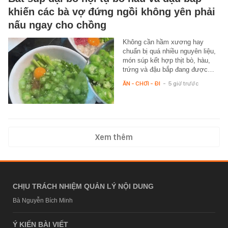
khiến các bà vợ đứng ngồi không yên phải
nấu ngay cho chồng
Không cần hầm xương hay
chuẩn bị quá nhiều nguyên liệu,
món súp kết hợp thịt bò, hàu,
trứng và đậu bắp đang được…
ĂN - CHƠI - ĐI
-
5 giờ trước
Xem thêm
CHỊU TRÁCH NHIỆM QUẢN LÝ NỘI DUNG
Bà Nguyễn Bích Minh
Ý KIẾN BÀI VIẾT