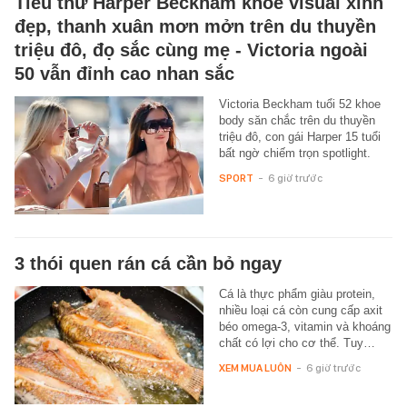
Tiểu thư Harper Beckham khoe visual xinh
đẹp, thanh xuân mơn mởn trên du thuyền
triệu đô, đọ sắc cùng mẹ - Victoria ngoài
50 vẫn đỉnh cao nhan sắc
Victoria Beckham tuổi 52 khoe
body săn chắc trên du thuyền
triệu đô, con gái Harper 15 tuổi
bất ngờ chiếm trọn spotlight.
SPORT
-
6 giờ trước
3 thói quen rán cá cần bỏ ngay
Cá là thực phẩm giàu protein,
nhiều loại cá còn cung cấp axit
béo omega-3, vitamin và khoáng
chất có lợi cho cơ thể. Tuy…
XEM MUA LUÔN
-
6 giờ trước