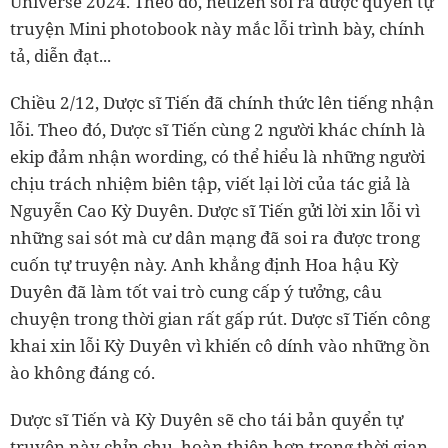
Universe 2024. Theo đó, netizen soi ra được quyển tự
truyện Mini photobook này mắc lỗi trình bày, chính
tả, diễn đạt...
Chiều 2/12, Dược sĩ Tiến đã chính thức lên tiếng nhận
lỗi. Theo đó, Dược sĩ Tiến cùng 2 người khác chính là
ekip đảm nhận wording, có thể hiểu là những người
chịu trách nhiệm biên tập, viết lại lời của tác giả là
Nguyễn Cao Kỳ Duyên. Dược sĩ Tiến gửi lời xin lỗi vì
những sai sót mà cư dân mạng đã soi ra được trong
cuốn tự truyện này. Anh khẳng định Hoa hậu Kỳ
Duyên đã làm tốt vai trò cung cấp ý tưởng, câu
chuyện trong thời gian rất gấp rút. Dược sĩ Tiến công
khai xin lỗi Kỳ Duyên vì khiến cô dính vào những ồn
ào không đáng có.
Dược sĩ Tiến và Kỳ Duyên sẽ cho tái bản quyển tự
truyện này chỉn chu, hoàn thiện hơn trong thời gian