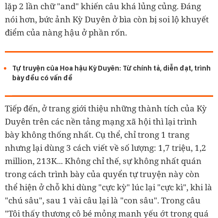
lặp 2 lần chữ "and" khiến câu khá lủng củng. Đáng
nói hơn, bức ảnh Kỳ Duyên ở bìa còn bị soi lộ khuyết
điểm của nàng hậu ở phần rốn.
Tự truyện của Hoa hậu Kỳ Duyên: Từ chính tả, diễn đạt, trình
bày đều có vấn đề
Tiếp đến, ở trang giới thiệu những thành tích của Kỳ
Duyên trên các nền tảng mạng xã hội thì lại trình
bày không thống nhất. Cụ thể, chỉ trong 1 trang
nhưng lại dùng 3 cách viết về số lượng: 1,7 triệu, 1,2
million, 213K... Không chỉ thế, sự không nhất quán
trong cách trình bày của quyển tự truyện này còn
thể hiện ở chỗ khi dùng "cực kỳ" lúc lại "cực kì", khi là
"chú sâu", sau 1 vài câu lại là "con sâu". Trong câu
"Tôi thấy thương cô bé mỏng manh yếu ớt trong quá