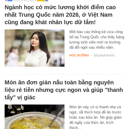
Ngành học có mức lương khởi điểm cao
nhất Trung Quốc năm 2026, ở Việt Nam
cũng đang khát nhân lực dữ lắm!
Một báo cáo thống kê vừa công
bố tại Trung Quốc cho thấy bảng
lương sinh viên mới ra trường
đã đổi ngôi sau nhiều năm.
HỌC ĐƯỜNG
-
20 phút trước
Món ăn đơn giản nấu toàn bằng nguyên
liệu rẻ tiền nhưng cực ngon và giúp "thanh
tẩy" vị giác
Món ăn này có vị thanh nhẹ và
ngọt, rất thích hợp để ăn trước
hoặc sau bữa ăn. Nó giúp giảm
độ ngấy của thức ăn, kích
thích…