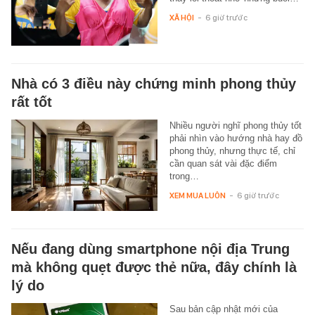
XÃ HỘI
-
6 giờ trước
Nhà có 3 điều này chứng minh phong thủy
rất tốt
Nhiều người nghĩ phong thủy tốt
phải nhìn vào hướng nhà hay đồ
phong thủy, nhưng thực tế, chỉ
cần quan sát vài đặc điểm
trong…
XEM MUA LUÔN
-
6 giờ trước
Nếu đang dùng smartphone nội địa Trung
mà không quẹt được thẻ nữa, đây chính là
lý do
Sau bản cập nhật mới của