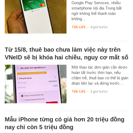
Google Play Services, nhiều
smartphone nội địa Trung bất
ngờ không thể thanh toán
không…
TEK-LIFE
-
4 giờ trước
Từ 15/8, thuê bao chưa làm việc này trên
VNeID sẽ bị khóa hai chiều, nguy cơ mất số
Một thao tác đơn giản cần được
hoàn tất trước thời hạn, nếu
chậm trễ, thuê bao có thể bị gián
đoạn liên lạc và đứng trước…
TEK-LIFE
-
2 giờ trước
Mẫu iPhone từng có giá hơn 20 triệu đồng
nay chỉ còn 5 triệu đồng