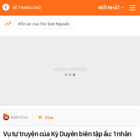
MỚI NHẤT
VỀ TRANG CHỦ
MỚI NHẤT
#Ồn ào của Thư Đan Nguyễn
Xem thêm
Star
Vụ tự truyện của Kỳ Duyên biên tập ẩu: 1 nhân