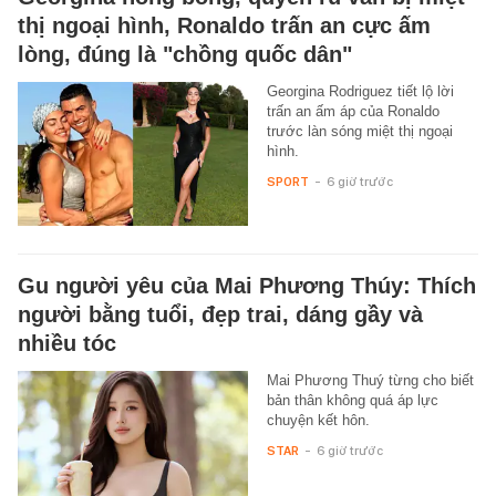
thị ngoại hình, Ronaldo trấn an cực ấm
lòng, đúng là "chồng quốc dân"
Georgina Rodriguez tiết lộ lời
trấn an ấm áp của Ronaldo
trước làn sóng miệt thị ngoại
hình.
SPORT
-
6 giờ trước
Gu người yêu của Mai Phương Thúy: Thích
người bằng tuổi, đẹp trai, dáng gầy và
nhiều tóc
Mai Phương Thuý từng cho biết
bản thân không quá áp lực
chuyện kết hôn.
STAR
-
6 giờ trước