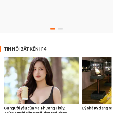
TIN NỔI BẬT KÊNH14
Gu người yêu của Mai Phương Thúy:
Lý Nhã Kỳ đang ra