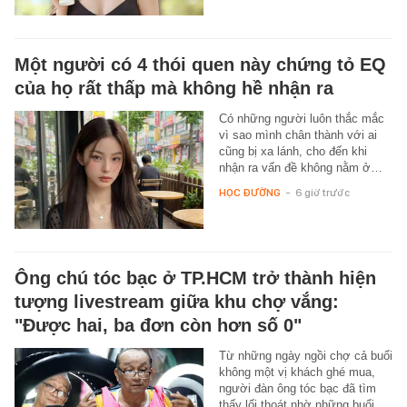
Một người có 4 thói quen này chứng tỏ EQ
của họ rất thấp mà không hề nhận ra
Có những người luôn thắc mắc
vì sao mình chân thành với ai
cũng bị xa lánh, cho đến khi
nhận ra vấn đề không nằm ở…
HỌC ĐƯỜNG
-
6 giờ trước
Ông chú tóc bạc ở TP.HCM trở thành hiện
tượng livestream giữa khu chợ vắng:
"Được hai, ba đơn còn hơn số 0"
Từ những ngày ngồi chợ cả buổi
không một vị khách ghé mua,
người đàn ông tóc bạc đã tìm
thấy lối thoát nhờ những buổi…