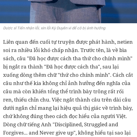
Dược sĩ Tiến nhận lỗi, xin lỗi Kỳ Duyên vì để cô bị ảnh hưởng
Liên quan đến cuối tự truyện được phát hành, netien
soi ra nhiều lỗi khó chấp nhận. Trước tên, là về bìa
sách, câu "Đã học được cách tha thứ cho chính mình"
bị ngắt ra thành "Đã học được cách tha", sau lại
xuống dòng thêm chữ "thứ cho chính mình". Cách cắt
câu như thế kia không chỉ ảnh hưởng đến nghĩa của
câu mà còn khiến tổng thể trình bày trông rất rối
ren, thiếu chỉn chu. Việc ngắt thành câu trên dài câu
dưới ngắn chỉ mang lại hiệu quả thị giác về trình bày,
chứ không đúng theo cách đọc hiểu của người Việt.
Dòng chữ tiếng Anh "Disciplined, Struggled and
Forgives... and Never give up", không hiểu tại sao lại