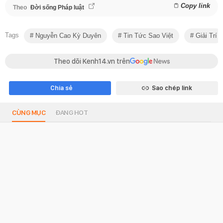
Copy link
Theo
Đời sống Pháp luật
Tags
Nguyễn Cao Kỳ Duyên
Tin Tức Sao Việt
Giải Trí
Theo dõi Kenh14.vn trên
Chia sẻ
Sao chép link
CÙNG MỤC
ĐANG HOT