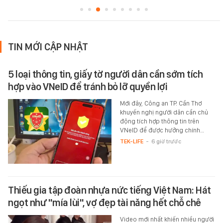
TIN MỚI CẬP NHẬT
5 loại thông tin, giấy tờ người dân cần sớm tích
hợp vào VNeID để tránh bỏ lỡ quyền lợi
Mới đây, Công an TP. Cần Thơ
khuyến nghị người dân cần chủ
động tích hợp thông tin trên
VNeID để được hưởng chính…
TEK-LIFE
-
6 giờ trước
Thiếu gia tập đoàn nhựa nức tiếng Việt Nam: Hát
ngọt như "mía lùi", vợ đẹp tài năng hết chỗ chê
Video mới nhất khiến nhiều người