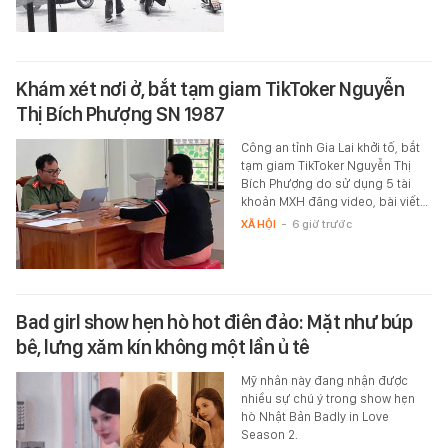
Khám xét nơi ở, bắt tạm giam TikToker Nguyễn
Thị Bích Phượng SN 1987
Công an tỉnh Gia Lai khởi tố, bắt
tạm giam TikToker Nguyễn Thị
Bích Phượng do sử dụng 5 tài
khoản MXH đăng video, bài viết…
XÃ HỘI
-
6 giờ trước
Bad girl show hẹn hò hot điên đảo: Mặt như búp
bê, lưng xăm kín không một lần ủ tê
Mỹ nhân này đang nhận được
nhiều sự chú ý trong show hẹn
hò Nhật Bản Badly in Love
Season 2.