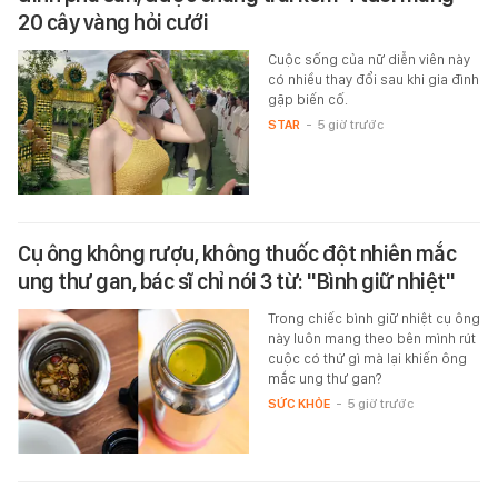
20 cây vàng hỏi cưới
Cuộc sống của nữ diễn viên này
có nhiều thay đổi sau khi gia đình
gặp biến cố.
STAR
-
5 giờ trước
Cụ ông không rượu, không thuốc đột nhiên mắc
ung thư gan, bác sĩ chỉ nói 3 từ: "Bình giữ nhiệt"
Trong chiếc bình giữ nhiệt cụ ông
này luôn mang theo bên mình rút
cuộc có thứ gì mà lại khiến ông
mắc ung thư gan?
SỨC KHỎE
-
5 giờ trước