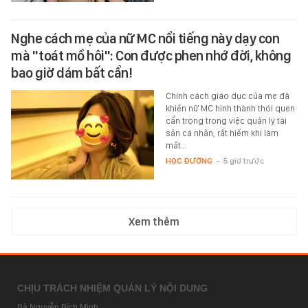
Nghe cách mẹ của nữ MC nổi tiếng này dạy con
mà "toát mồ hôi": Con được phen nhớ đời, không
bao giờ dám bất cẩn!
Chính cách giáo dục của mẹ đã
khiến nữ MC hình thành thói quen
cẩn trọng trong việc quản lý tài
sản cá nhân, rất hiếm khi làm
mất…
HỌC ĐƯỜNG
-
5 giờ trước
Xem thêm
CHỊU TRÁCH NHIỆM QUẢN LÝ NỘI DUNG
Bà Nguyễn Bích Minh