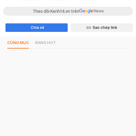
Theo dõi Kenh14.vn trên
Chia sẻ
Sao chép link
CÙNG MỤC
ĐANG HOT