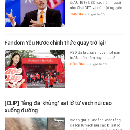
được 15 tỷ USD vào năm ngoái
nhờ ChatGPT, và có một nguyên…
TEK-LIFE
-
6 giờ trước
Fandom Yêu Nước chính thức quay trở lại!
A80 đã là chuyện của một năm
trước, còn năm nay thì sao?
ĐỜI SỐNG
-
6 giờ trước
[CLIP] Tảng đá ‘khủng’ sạt lở từ vách núi cao
xuống đường
Video ghi lại khoảnh khắc tảng
đá lớn từ vách núi cao bị sạt lở