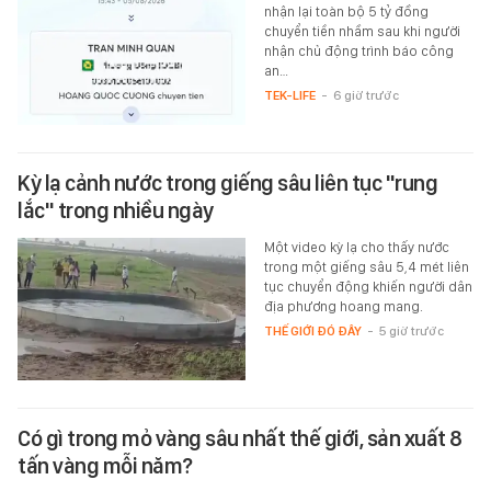
nhận lại toàn bộ 5 tỷ đồng
chuyển tiền nhầm sau khi người
nhận chủ động trình báo công
an…
TEK-LIFE
-
6 giờ trước
Kỳ lạ cảnh nước trong giếng sâu liên tục "rung
lắc" trong nhiều ngày
Một video kỳ lạ cho thấy nước
trong một giếng sâu 5,4 mét liên
tục chuyển động khiến người dân
địa phương hoang mang.
THẾ GIỚI ĐÓ ĐÂY
-
5 giờ trước
Có gì trong mỏ vàng sâu nhất thế giới, sản xuất 8
tấn vàng mỗi năm?