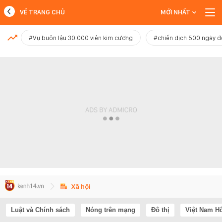
VỀ TRANG CHỦ
MỚI NHẤT
MỚI NHẤT
#Vụ buôn lậu 30.000 viên kim cương
#chiến dịch 500 ngày 
Xem thêm
Xã hội
Luật và Chính sách
Nóng trên mạng
Đô thị
Việt Nam H