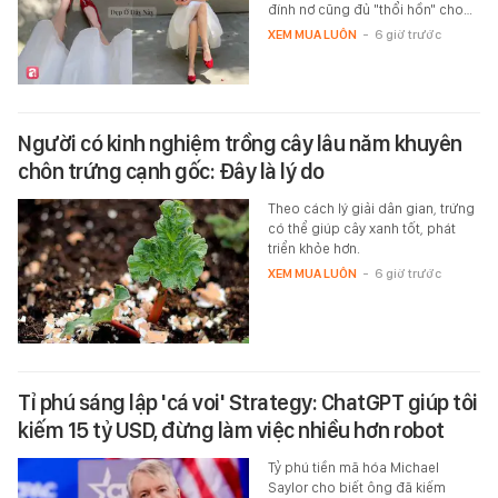
đính nơ cũng đủ "thổi hồn" cho…
XEM MUA LUÔN
-
6 giờ trước
Người có kinh nghiệm trồng cây lâu năm khuyên
chôn trứng cạnh gốc: Đây là lý do
Theo cách lý giải dân gian, trứng
có thể giúp cây xanh tốt, phát
triển khỏe hơn.
XEM MUA LUÔN
-
6 giờ trước
Tỉ phú sáng lập 'cá voi' Strategy: ChatGPT giúp tôi
kiếm 15 tỷ USD, đừng làm việc nhiều hơn robot
Tỷ phú tiền mã hóa Michael
Saylor cho biết ông đã kiếm