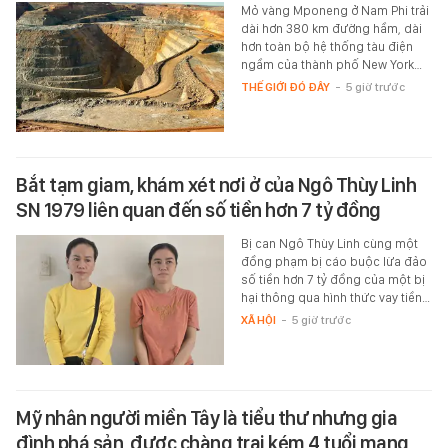
Mỏ vàng Mponeng ở Nam Phi trải
dài hơn 380 km đường hầm, dài
hơn toàn bộ hệ thống tàu điện
ngầm của thành phố New York…
THẾ GIỚI ĐÓ ĐÂY
-
5 giờ trước
Bắt tạm giam, khám xét nơi ở của Ngô Thùy Linh
SN 1979 liên quan đến số tiền hơn 7 tỷ đồng
Bị can Ngô Thùy Linh cùng một
đồng phạm bị cáo buộc lừa đảo
số tiền hơn 7 tỷ đồng của một bị
hại thông qua hình thức vay tiền…
XÃ HỘI
-
5 giờ trước
Mỹ nhân người miền Tây là tiểu thư nhưng gia
đình phá sản, được chàng trai kém 4 tuổi mang