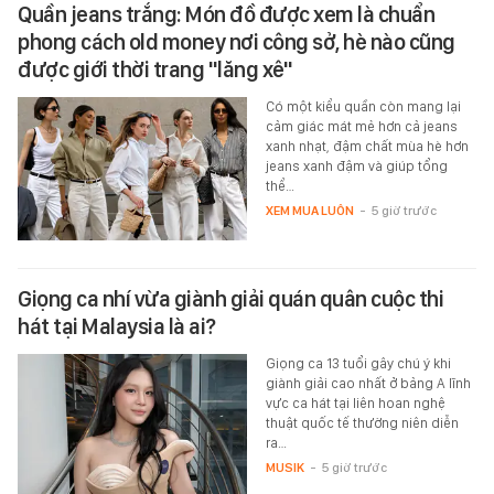
Quần jeans trắng: Món đồ được xem là chuẩn
phong cách old money nơi công sở, hè nào cũng
được giới thời trang "lăng xê"
Có một kiểu quần còn mang lại
cảm giác mát mẻ hơn cả jeans
xanh nhạt, đậm chất mùa hè hơn
jeans xanh đậm và giúp tổng
thể…
XEM MUA LUÔN
-
5 giờ trước
Giọng ca nhí vừa giành giải quán quân cuộc thi
hát tại Malaysia là ai?
Giọng ca 13 tuổi gây chú ý khi
giành giải cao nhất ở bảng A lĩnh
vực ca hát tại liên hoan nghệ
thuật quốc tế thường niên diễn
ra…
MUSIK
-
5 giờ trước