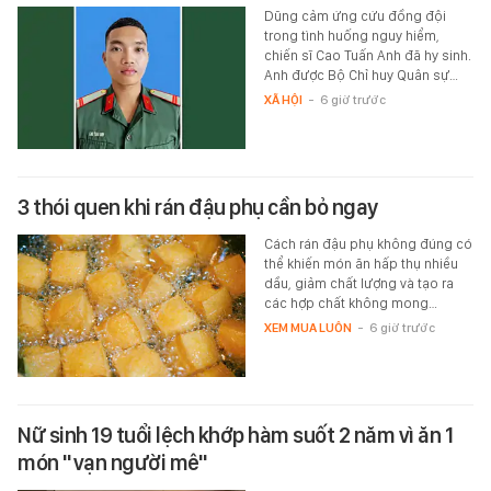
Dũng cảm ứng cứu đồng đội
trong tình huống nguy hiểm,
chiến sĩ Cao Tuấn Anh đã hy sinh.
Anh được Bộ Chỉ huy Quân sự…
XÃ HỘI
-
6 giờ trước
3 thói quen khi rán đậu phụ cần bỏ ngay
Cách rán đậu phụ không đúng có
thể khiến món ăn hấp thụ nhiều
dầu, giảm chất lượng và tạo ra
các hợp chất không mong…
XEM MUA LUÔN
-
6 giờ trước
Nữ sinh 19 tuổi lệch khớp hàm suốt 2 năm vì ăn 1
món "vạn người mê"