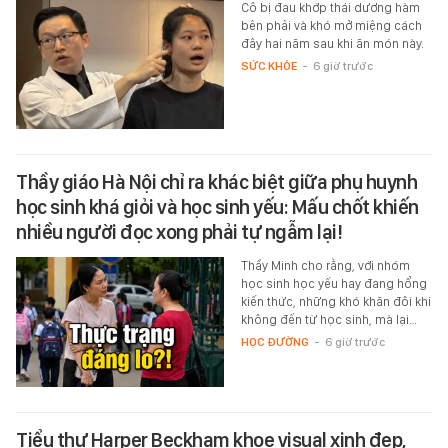
Cô bị đau khớp thái dương hàm
bên phải và khó mở miệng cách
đây hai năm sau khi ăn món này.
SỨC KHỎE
-
6 giờ trước
Thầy giáo Hà Nội chỉ ra khác biệt giữa phụ huynh
học sinh khá giỏi và học sinh yếu: Mấu chốt khiến
nhiều người đọc xong phải tự ngẫm lại!
Thầy Minh cho rằng, với nhóm
học sinh học yếu hay đang hổng
kiến thức, những khó khăn đôi khi
không đến từ học sinh, mà lại…
HỌC ĐƯỜNG
-
6 giờ trước
Tiểu thư Harper Beckham khoe visual xinh đẹp,