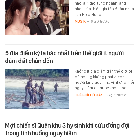
nhớ lại 1 thời tung hoành làng
nhạc của thiếu gia tập đoàn nhựa
Tân Hiệp Hưng.
MUSIK
-
6 giờ trước
5 địa điểm kỳ lạ bậc nhất trên thế giới ít người
dám đặt chân đến
Không ít địa điểm trên thế giới bị
bỏ hoang không phải vì con
người lãng quên mà vì những mối
nguy hiểm đã được khoa học…
THẾ GIỚI ĐÓ ĐÂY
-
6 giờ trước
Một chiến sĩ Quân khu 3 hy sinh khi cứu đồng đội
trong tình huống nguy hiểm