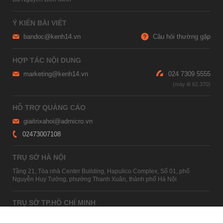
Ý KIẾN BÀI VIẾT
bandoc@kenh14.vn
Câu hỏi thường gặp
HỢP TÁC NỘI DUNG
marketing@kenh14.vn
024 7309 5555
HỖ TRỢ QUẢNG CÁO
giaitrixahoi@admicro.vn
02473007108
TRỤ SỞ HÀ NỘI
Tầng 21, Tòa nhà Center Building, Hapulico Complex, Số 01, phố
Nguyễn Huy Tưởng, phường Thanh Xuân, thành phố Hà Nội
TRỤ SỞ TP.HỒ CHÍ MINH
Tầng 4, Tòa nhà 123, số 127 Võ Văn Tần, Phường Xuân Hòa, TPHCM