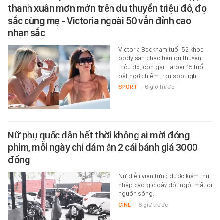
thanh xuân mơn mởn trên du thuyền triệu đô, đọ
sắc cùng mẹ - Victoria ngoài 50 vẫn đỉnh cao
nhan sắc
Victoria Beckham tuổi 52 khoe
body săn chắc trên du thuyền
triệu đô, con gái Harper 15 tuổi
bất ngờ chiếm trọn spotlight.
SPORT
-
6 giờ trước
Nữ phụ quốc dân hết thời không ai mời đóng
phim, mỗi ngày chỉ dám ăn 2 cái bánh giá 3000
đồng
Nữ diễn viên từng được kiếm thu
nhập cao giờ đây đột ngột mất đi
nguồn sống.
CINE
-
6 giờ trước