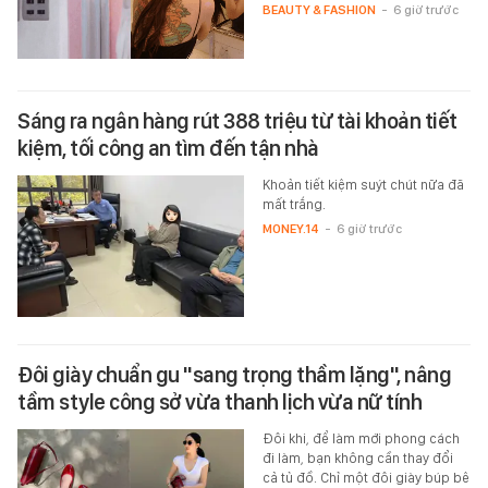
BEAUTY & FASHION
-
6 giờ trước
Sáng ra ngân hàng rút 388 triệu từ tài khoản tiết
kiệm, tối công an tìm đến tận nhà
Khoản tiết kiệm suýt chút nữa đã
mất trắng.
MONEY.14
-
6 giờ trước
Đôi giày chuẩn gu "sang trọng thầm lặng", nâng
tầm style công sở vừa thanh lịch vừa nữ tính
Đôi khi, để làm mới phong cách
đi làm, bạn không cần thay đổi
cả tủ đồ. Chỉ một đôi giày búp bê