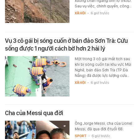
xuống chắn ngang tỉnh lộ 543D.
Sau vụ việc, chính quyền, công…
XÃ HỘI
-
6 giờ trước
Vụ 3 cô gái bị sóng cuốn ở bán đảo Sơn Trà: Cứu
sống được 1 người cách bờ hơn 2 hải lý
Một trong 3 cô gái mất tích sau
khi bị sóng cuốn tại khu vực Mũi
Nghê, bán đảo Sơn Trà (TP Đà
Nẵng) đã được lực lượng cứu…
XÃ HỘI
-
6 giờ trước
Cha của Messi qua đời
Ông Jorge Messi, cha của Lionel
Messi, đã qua đời ở tuổi 68.
SPORT
-
6 giờ trước