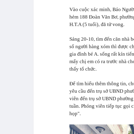
Vào cuộc xác minh, Báo Người 
hẻm 188 Đoàn Văn Bơ, phường 
H.T.A (5 tuổi), đã tử vong.
Sáng 20-10, tìm đến căn nhà b
số người hàng xóm thì được ch
gia đình bé A. sống rất kín ti
mấy chị em có ra trước nhà ch
thấy tổ chức.
Để tìm hiểu thêm thông tin, c
yêu cầu đến trụ sở UBND phườn
viên đến trụ sở UBND phường 9
tuần. Phóng viên tiếp tục gọi 
họp".