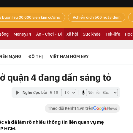
ụ buôn lậu 30.000 viên kim cương
chiến dịch 500 ngày đêm
 sống
Money.14
Ăn - Chơi - Đi
Xã hội
Sức khỏe
Tek-life
Học
RÊN MẠNG
ĐÔ THỊ
VIỆT NAM HÔM NAY
ở quận 4 đang dần sáng tỏ
5:16
Nghe đọc bài
Theo dõi Kenh14.vn trên
 và đã làm rõ nhiều thông tin liên quan vụ mẹ
TP HCM.