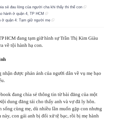
hia sẻ đau lòng của người cha khi thấy thi thể con
 bạo hành ở quận 4, TP HCM
nh ở quận 4: Tạm giữ người mẹ
TP HCM đang tạm giữ hình sự Trần Thị Kim Giàu
ra về tội hành hạ con.
inh
 nhận được phản ánh của người dân về vụ mẹ bạo
ểu.
book đang chia sẻ thông tin từ bài đăng của một
ội dung đăng tải cho thấy anh và vợ đã ly hôn.
h sống cùng mẹ, dù nhiều lần muốn gặp con nhưng
này, con gái anh bị đối xử tệ bạc, rồi bị mẹ hành