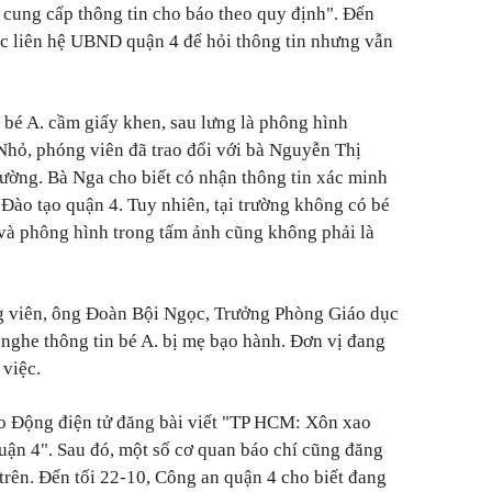
 cung cấp thông tin cho báo theo quy định". Đến
ục liên hệ UBND quận 4 để hỏi thông tin nhưng vẫn
h bé A. cầm giấy khen, sau lưng là phông hình
ỏ, phóng viên đã trao đổi với bà Nguyễn Thị
ường. Bà Nga cho biết có nhận thông tin xác minh
 Đào tạo quận 4. Tuy nhiên, tại trường không có bé
và phông hình trong tấm ảnh cũng không phải là
ng viên, ông Đoàn Bội Ngọc, Trưởng Phòng Giáo dục
 nghe thông tin bé A. bị mẹ bạo hành. Đơn vị đang
 việc.
o Động điện tử đăng bài viết "TP HCM: Xôn xao
uận 4". Sau đó, một số cơ quan báo chí cũng đăng
 trên. Đến tối 22-10, Công an quận 4 cho biết đang