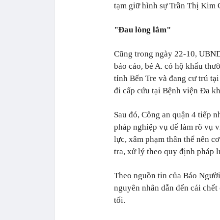
tạm giữ hình sự Trần Thị Kim G
"Đau lòng lắm"
Cũng trong ngày 22-10, UBND 
báo cáo, bé A. có hộ khẩu thườ
tỉnh Bến Tre và đang cư trú tạ
đi cấp cứu tại Bệnh viện Đa k
Sau đó, Công an quận 4 tiếp nh
pháp nghiệp vụ để làm rõ vụ v
lực, xâm phạm thân thể nên cơ
tra, xử lý theo quy định pháp l
Theo nguồn tin của Báo Người L
nguyên nhân dẫn đến cái chết c
tối.