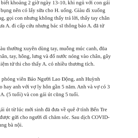
 biết khoảng 2 giờ ngày 13-10, khi ngủ với con gái
đói bụng nên có lấy sữa cho H. uống. Giàu đi xuống
g, gọi con nhưng không thấy trả lời, thấy tay chân
ưa A. đi cấp cứu nhưng bác sĩ thông báo A. đã tử
iàu thường xuyên dùng tay, muỗng múc canh, đũa
hân, tay, hông, lưng và đổ nước nóng vào chân, gây
ệm tử thi cho thấy A. có nhiều thương tích.
ới phóng viên Báo Người Lao Động, anh Huỳnh
ho hay anh với vợ ly hôn gần 5 năm. Anh và vợ có 3
 A. (5 tuổi) và con gái út cũng 5 tuổi.
i út từ lúc mới sinh đã đưa về quê ở tỉnh Bến Tre
 được gửi cho người dì chăm sóc. Sau dịch COVID-
ùng bà nội.