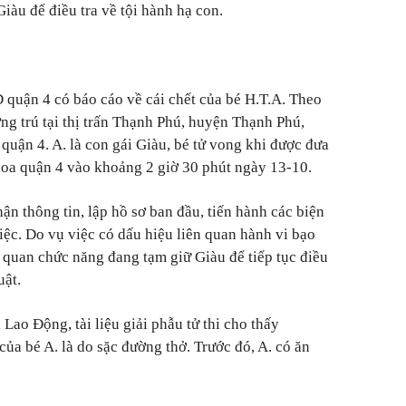
iàu để điều tra về tội hành hạ con.
quận 4 có báo cáo về cái chết của bé H.T.A. Theo
ng trú tại thị trấn Thạnh Phú, huyện Thạnh Phú,
i quận 4. A. là con gái Giàu, bé tử vong khi được đưa
hoa quận 4 vào khoảng 2 giờ 30 phút ngày 13-10.
ận thông tin, lập hồ sơ ban đầu, tiến hành các biện
iệc. Do vụ việc có dấu hiệu liên quan hành vi bạo
 quan chức năng đang tạm giữ Giàu để tiếp tục điều
uật.
ao Động, tài liệu giải phẫu tử thi cho thấy
ủa bé A. là do sặc đường thở. Trước đó, A. có ăn