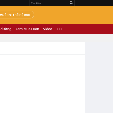
Đô thị Thế hệ mới
 đường
Xem Mua Luôn
Video