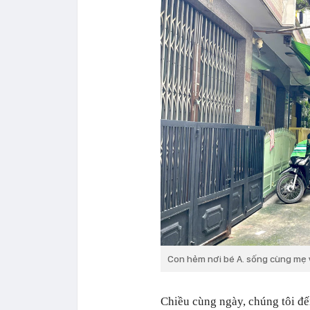
Con hẻm nơi bé A. sống cùng mẹ 
Chiều cùng ngày, chúng tôi đế