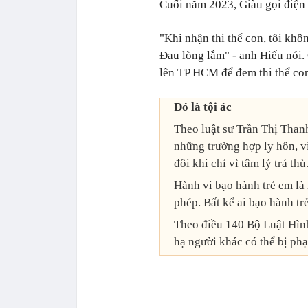
Cuối năm 2023, Giàu gọi điện 
"Khi nhận thi thể con, tôi kh
Đau lòng lắm" - anh Hiếu nói.
lên TP HCM để đem thi thể co
Đó là tội ác
Theo luật sư Trần Thị Tha
những trường hợp ly hôn, v
đôi khi chỉ vì tâm lý trả thù
Hành vi bạo hành trẻ em là
phép. Bất kể ai bạo hành trẻ
Theo điều 140 Bộ Luật Hình
hạ người khác có thể bị phạt