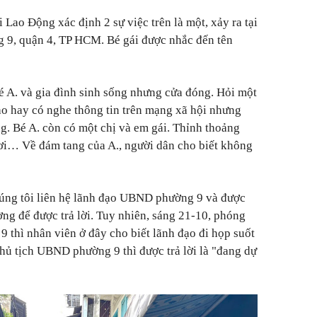
Lao Động xác định 2 sự việc trên là một, xảy ra tại
9, quận 4, TP HCM. Bé gái được nhắc đến tên
é A. và gia đình sinh sống nhưng cửa đóng. Hỏi một
o hay có nghe thông tin trên mạng xã hội nhưng
ếng. Bé A. còn có một chị và em gái. Thỉnh thoảng
ơi… Về đám tang của A., người dân cho biết không
húng tôi liên hệ lãnh đạo UBND phường 9 và được
g để được trả lời. Tuy nhiên, sáng 21-10, phóng
 thì nhân viên ở đây cho biết lãnh đạo đi họp suốt
chủ tịch UBND phường 9 thì được trả lời là "đang dự