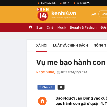
EMAGAZINE
ID.14
SHOWLIVE
V
Star
Ciné
Musik
Beauty & Fashion
Đời
XÃ HỘI
LUẬT VÀ CHÍNH SÁCH
NÓNG T
Vụ mẹ bạo hành con 
NGỌC DUNG,
07:38 24/10/2024
Chia sẻ
Báo Người Lao Động vào cuộc
bạo hành con gái ở quận 4, 