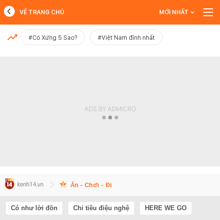
VỀ TRANG CHỦ
MỚI NHẤT
MỚI NHẤT
#Có Xứng 5 Sao?
#Việt Nam đỉnh nhất
Xem thêm
Ăn - Chơi - Đi
Có như lời đồn
Chi tiêu điệu nghệ
HERE WE GO