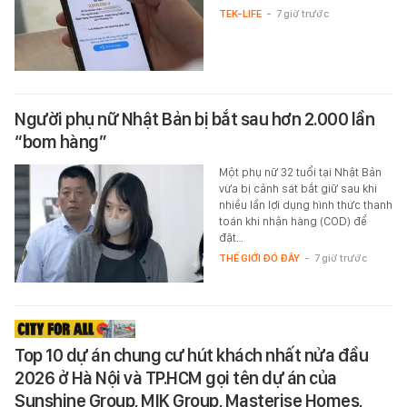
TEK-LIFE
-
7 giờ trước
Người phụ nữ Nhật Bản bị bắt sau hơn 2.000 lần
“bom hàng”
Một phụ nữ 32 tuổi tại Nhật Bản
vừa bị cảnh sát bắt giữ sau khi
nhiều lần lợi dụng hình thức thanh
toán khi nhận hàng (COD) để
đặt…
THẾ GIỚI ĐÓ ĐÂY
-
7 giờ trước
Top 10 dự án chung cư hút khách nhất nửa đầu
2026 ở Hà Nội và TP.HCM gọi tên dự án của
Sunshine Group, MIK Group, Masterise Homes,