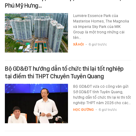
Phú Mỹ Hưng...
Lumière Essence Park của
Masterise Homes, The Magnolia
và Imperia Sky Park của MIK
Group là một trong những cái
tên…
XÃ HỘI
-
6 giờ trước
Bộ GD&ĐT hướng dẫn tổ chức thi lại tốt nghiệp
tại điểm thi THPT Chuyên Tuyên Quang
Bộ GD&ĐT vừa có công văn gửi
Sở GD&ĐT tỉnh Tuyên Quang,
hướng dẫn tổ chức thi lại kì thi tốt
nghiệp THPT năm 2026 cho các…
HỌC ĐƯỜNG
-
6 giờ trước