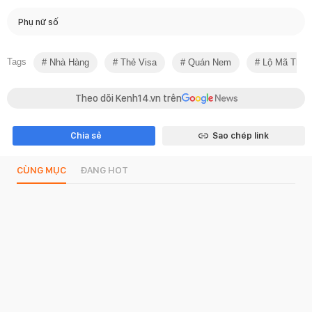
Phụ nữ số
Tags
Nhà Hàng
Thẻ Visa
Quán Nem
Lộ Mã Thẻ 
Theo dõi Kenh14.vn trên
Chia sẻ
Sao chép link
CÙNG MỤC
ĐANG HOT