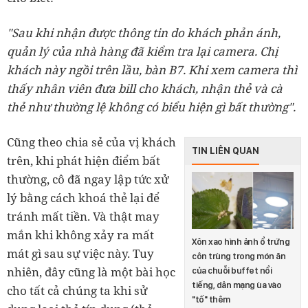
"Sau khi nhận được thông tin do khách phản ánh,
quản lý của nhà hàng đã kiểm tra lại camera. Chị
khách này ngồi trên lầu, bàn B7. Khi xem camera thì
thấy nhân viên đưa bill cho khách, nhận thẻ và cà
thẻ như thường lệ không có biểu hiện gì bất thường".
Cũng theo chia sẻ của vị khách
TIN LIÊN QUAN
trên, khi phát hiện điểm bất
thường, cô đã ngay lập tức xử
lý bằng cách khoá thẻ lại để
tránh mất tiền. Và thật may
mắn khi không xảy ra mất
Xôn xao hình ảnh ổ trứng
mát gì sau sự việc này. Tuy
côn trùng trong món ăn
nhiên, đây cũng là một bài học
của chuỗi buffet nổi
tiếng, dân mạng ùa vào
cho tất cả chúng ta khi sử
"tố" thêm