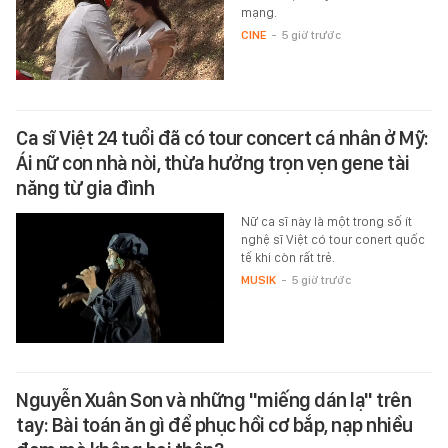
mạng.
CINE
-
5 giờ trước
Ca sĩ Việt 24 tuổi đã có tour concert cá nhân ở Mỹ:
Ái nữ con nhà nòi, thừa hưởng trọn vẹn gene tài
năng từ gia đình
Nữ ca sĩ này là một trong số ít
nghệ sĩ Việt có tour conert quốc
tế khi còn rất trẻ.
MUSIK
-
5 giờ trước
Nguyễn Xuân Son và những "miếng dán lạ" trên
tay: Bài toán ăn gì để phục hồi cơ bắp, nạp nhiều