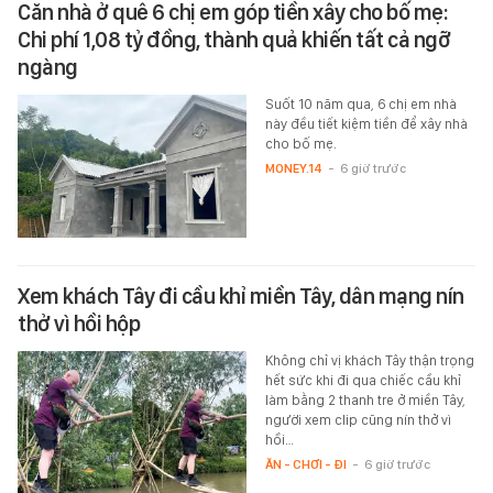
Căn nhà ở quê 6 chị em góp tiền xây cho bố mẹ:
Chi phí 1,08 tỷ đồng, thành quả khiến tất cả ngỡ
ngàng
Suốt 10 năm qua, 6 chị em nhà
này đều tiết kiệm tiền để xây nhà
cho bố mẹ.
MONEY.14
-
6 giờ trước
Xem khách Tây đi cầu khỉ miền Tây, dân mạng nín
thở vì hồi hộp
Không chỉ vị khách Tây thận trọng
hết sức khi đi qua chiếc cầu khỉ
làm bằng 2 thanh tre ở miền Tây,
người xem clip cũng nín thở vì
hồi…
ĂN - CHƠI - ĐI
-
6 giờ trước