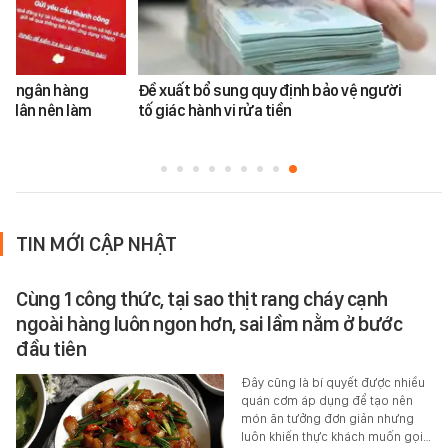
ản ngân hàng
Đề xuất bổ sung quy định bảo vệ người
i dân nên làm
tố giác hành vi rửa tiền
TIN MỚI CẬP NHẬT
Cùng 1 công thức, tại sao thịt rang cháy cạnh
ngoài hàng luôn ngon hơn, sai lầm nằm ở bước
đầu tiên
Đây cũng là bí quyết được nhiều
quán cơm áp dụng để tạo nên
món ăn tưởng đơn giản nhưng
luôn khiến thực khách muốn gọi…