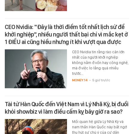
CEO Nvidia: "Đây là thời điểm tốt nhất lịch sử để
khởi nghiệp", nhiều người thất bại chỉ vì mắc kẹt ở
1 ĐIỀU ai cũng hiểu nhưng ít khi vượt qua được
CEO Nvidia tin rằng rào cản lớn
nhất của người khởi nghiệp
không nằm ở vốn hay công nghệ,
mà ở việc lo lắng quá nhiều
trước…
MONEY.14
-
5 giờ trước
Tài tử Hàn Quốc đến Việt Nam vì Lý Nhã Kỳ, bị đuổi
khỏi showbiz vì làm điều cấm kỵ bây giờ ra sao?
Mối quan hệ giữa Lý Nhã Kỳ và
nam thần Hàn Quốc này bất ngờ
thu hút sự chú ý của cư dân