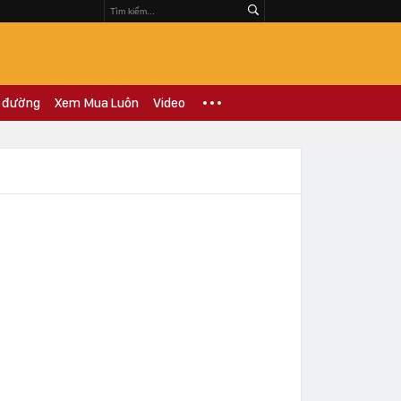
 đường
Xem Mua Luôn
Video