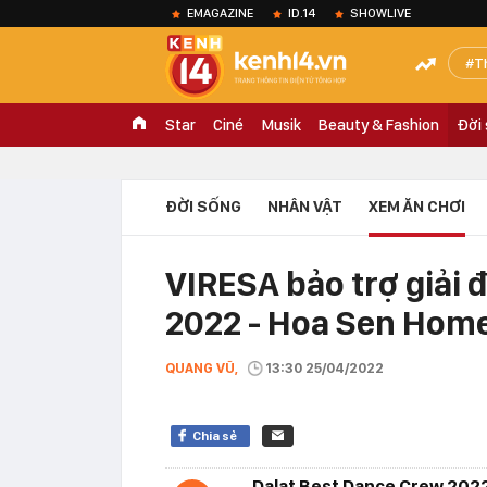
EMAGAZINE
ID.14
SHOWLIVE
T
Star
Ciné
Musik
Beauty & Fashion
Đời
ĐỜI SỐNG
NHÂN VẬT
XEM ĂN CHƠI
VIRESA bảo trợ giải 
2022 - Hoa Sen Hom
QUANG VŨ,
13:30 25/04/2022
Chia sẻ
Dalat Best Dance Crew 2022 