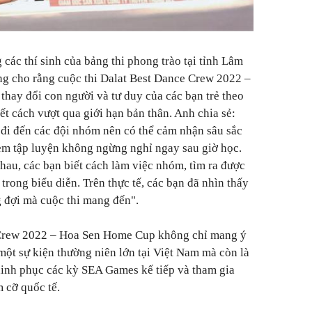
 các thí sinh của bảng thi phong trào tại tỉnh Lâm
ng cho rằng cuộc thi Dalat Best Dance Crew 2022 –
hay đổi con người và tư duy của các bạn trẻ theo
ết cách vượt qua giới hạn bản thân. Anh chia sẻ:
p đi đến các đội nhóm nên có thể cảm nhận sâu sắc
 em tập luyện không ngừng nghỉ ngay sau giờ học.
hau, các bạn biết cách làm việc nhóm, tìm ra được
trong biểu diễn. Trên thực tế, các bạn đã nhìn thấy
 đợi mà cuộc thi mang đến".
 Crew 2022 – Hoa Sen Home Cup không chỉ mang ý
 một sự kiện thường niên lớn tại Việt Nam mà còn là
chinh phục các kỳ SEA Games kế tiếp và tham gia
 cỡ quốc tế.