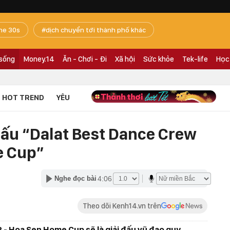
he 30s
dịch chuyển tới thành phố khác
 sống
Money.14
Ăn - Chơi - Đi
Xã hội
Sức khỏe
Tek-life
Học
HOT TREND
YÊU
đấu “Dalat Best Dance Crew
e Cup”
4:06
Nghe đọc bài
Theo dõi Kenh14.vn trên
- Hoa Sen Home Cup sẽ là giải đấu vũ đạo quy