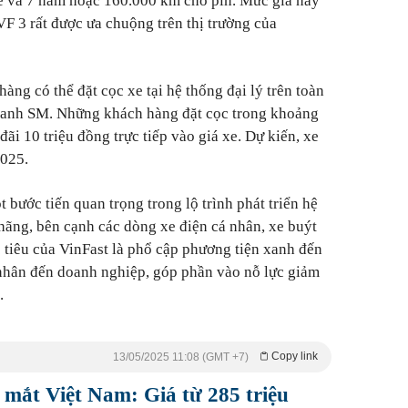
 và 7 năm hoặc 160.000 km cho pin. Mức giá này
F 3 rất được ưa chuộng trên thị trường của
àng có thể đặt cọc xe tại hệ thống đại lý trên toàn
Xanh SM. Những khách hàng đặt cọc trong khoảng
đãi 10 triệu đồng trực tiếp vào giá xe. Dự kiến, xe
2025.
t bước tiến quan trọng trong lộ trình phát triển hệ
 hãng, bên cạnh các dòng xe điện cá nhân, xe buýt
 tiêu của VinFast là phổ cập phương tiện xanh đến
 nhân đến doanh nghiệp, góp phần vào nỗ lực giảm
.
Copy link
13/05/2025 11:08 (GMT +7)
mắt Việt Nam: Giá từ 285 triệu