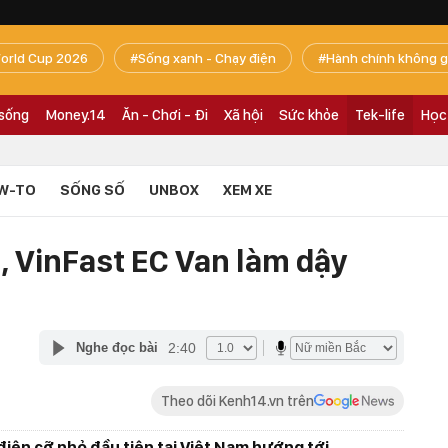
orld Cup 2026
Sống xanh - Chạy điện
Hành chính không g
 sống
Money.14
Ăn - Chơi - Đi
Xã hội
Sức khỏe
Tek-life
Học
W-TO
SỐNG SỐ
UNBOX
XEM XE
, VinFast EC Van làm dậy
2:40
Nghe đọc bài
Theo dõi Kenh14.vn trên
 điện cỡ nhỏ đầu tiên tại Việt Nam hướng tới