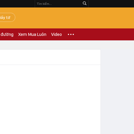
iấy tờ
 đường
Xem Mua Luôn
Video