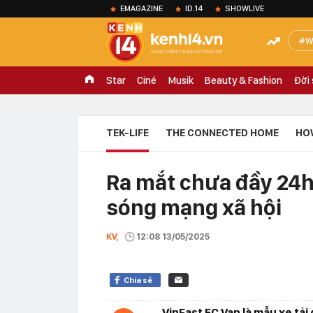
EMAGAZINE
ID.14
SHOWLIVE
W
Star
Ciné
Musik
Beauty & Fashion
Đời
TEK-LIFE
THE CONNECTED HOME
HO
Ra mắt chưa đầy 24h
sóng mạng xã hội
KV,
12:08 13/05/2025
Chia sẻ
VinFast EC Van là mẫu xe tải