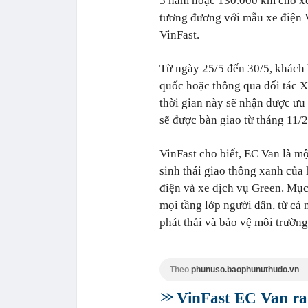
5 năm hoặc 130.000 km cho xe
tương đương với mẫu xe điện V
VinFast.
Từ ngày 25/5 đến 30/5, khách h
quốc hoặc thông qua đối tác 
thời gian này sẽ nhận được ưu 
sẽ được bàn giao từ tháng 11/
VinFast cho biết, EC Van là mộ
sinh thái giao thông xanh của
điện và xe dịch vụ Green. Mục
mọi tầng lớp người dân, từ cá
phát thải và bảo vệ môi trường
Theo
phunuso.baophunuthudo.vn
VinFast EC Van ra 