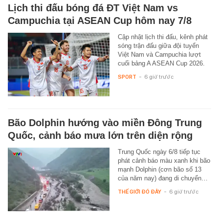
Lịch thi đấu bóng đá ĐT Việt Nam vs
Campuchia tại ASEAN Cup hôm nay 7/8
Cập nhật lịch thi đấu, kênh phát
sóng trận đấu giữa đội tuyển
Việt Nam và Campuchia lượt
cuối bảng A ASEAN Cup 2026.
SPORT
-
6 giờ trước
Bão Dolphin hướng vào miền Đông Trung
Quốc, cảnh báo mưa lớn trên diện rộng
Trung Quốc ngày 6/8 tiếp tục
phát cảnh báo màu xanh khi bão
mạnh Dolphin (cơn bão số 13
của năm nay) đang di chuyển…
THẾ GIỚI ĐÓ ĐÂY
-
6 giờ trước