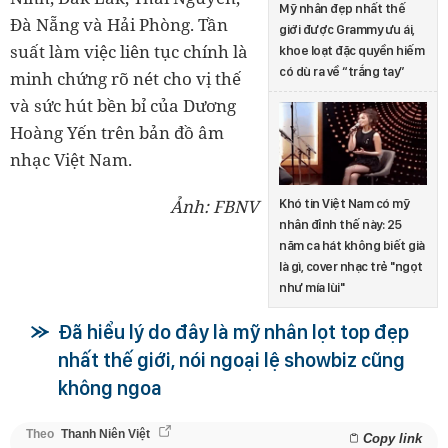
Mỹ nhân đẹp nhất thế
Đà Nẵng và Hải Phòng. Tần
giới được Grammy ưu ái,
suất làm việc liên tục chính là
khoe loạt đặc quyền hiếm
có dù ra về “trắng tay”
minh chứng rõ nét cho vị thế
và sức hút bền bỉ của Dương
Hoàng Yến trên bản đồ âm
nhạc Việt Nam.
Ảnh: FBNV
Khó tin Việt Nam có mỹ
nhân đỉnh thế này: 25
năm ca hát không biết già
là gì, cover nhạc trẻ "ngọt
như mía lùi"
Đã hiểu lý do đây là mỹ nhân lọt top đẹp
nhất thế giới, nói ngoại lệ showbiz cũng
không ngoa
Theo
Thanh Niên Việt
Copy link