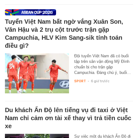
Tuyển Việt Nam bất ngờ vắng Xuân Son,
Văn Hậu và 2 trụ cột trước trận gặp
Campuchia, HLV Kim Sang-sik tính toán
điều gì?
Đội tuyển Việt Nam đã có buổi
tập trên sân vận động Mỹ Đình
chuẩn bị cho trận gặp
Campuchia. Đáng chú ý, buổi…
SPORT
-
6 giờ trước
Du khách Ấn Độ lên tiếng vụ đi taxi ở Việt
Nam chỉ cảm ơn tài xế thay vì trả tiền cuốc
xe
Sự việc một du khách Ấn Độ đi