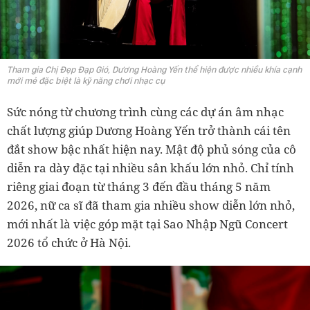
Tham gia Chị Đẹp Đạp Gió, Dương Hoàng Yến thể hiện được nhiều khía cạnh
mới mẻ đặc biệt là kỹ năng chơi nhạc cụ
Sức nóng từ chương trình cùng các dự án âm nhạc
chất lượng giúp Dương Hoàng Yến trở thành cái tên
đắt show bậc nhất hiện nay. Mật độ phủ sóng của cô
diễn ra dày đặc tại nhiều sân khấu lớn nhỏ. Chỉ tính
riêng giai đoạn từ tháng 3 đến đầu tháng 5 năm
2026, nữ ca sĩ đã tham gia nhiều show diễn lớn nhỏ,
mới nhất là việc góp mặt tại Sao Nhập Ngũ Concert
2026 tổ chức ở Hà Nội.