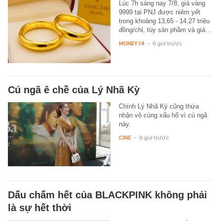
Lúc 7h sáng nay 7/8, giá vàng
9999 tại PNJ được niêm yết
trong khoảng 13,65 - 14,27 triệu
đồng/chỉ, tùy sản phầm và giá…
MONEY.14
-
6 giờ trước
Cú ngã ê chề của Lý Nhã Kỳ
Chính Lý Nhã Kỳ cũng thừa
nhận vô cùng xấu hổ vì cú ngã
này.
CINE
-
6 giờ trước
Dấu chấm hết của BLACKPINK không phải
là sự hết thời