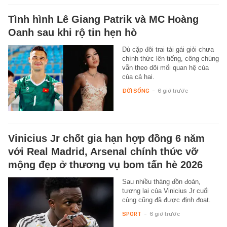
Tình hình Lê Giang Patrik và MC Hoàng
Oanh sau khi rộ tin hẹn hò
Dù cặp đôi trai tài gái giỏi chưa
chính thức lên tiếng, công chúng
vẫn theo dõi mối quan hệ của
của cả hai.
ĐỜI SỐNG
-
6 giờ trước
Vinicius Jr chốt gia hạn hợp đồng 6 năm
với Real Madrid, Arsenal chính thức vỡ
mộng đẹp ở thương vụ bom tấn hè 2026
Sau nhiều tháng đồn đoán,
tương lai của Vinicius Jr cuối
cùng cũng đã được định đoạt.
SPORT
-
6 giờ trước