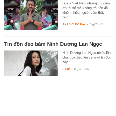
taxi ở Việt Nam nhưng chỉ cảm
ơn tài xế mà không trả tiền đã
khiến nhiều người cảm thấy
bức…
THẾ GIỚI ĐÓ ĐÂY
-
6 giờ trước
Tin đồn đeo bám Ninh Dương Lan Ngọc
Ninh Dương Lan Ngọc nhiều lần
phải trực tiếp lên tiếng vì tin đồn
này.
STAR
-
6 giờ trước
Phát hiện bất thường từ nhóm cư dân,
công an đồng loạt ập vào khám xét nhiều
căn hộ tại một khu đô thị ở Gia Lâm: Bóc