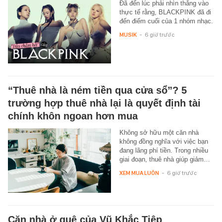
Đã đến lúc phải nhìn thẳng vào
thực tế rằng, BLACKPINK đã đi
đến điểm cuối của 1 nhóm nhạc.
MUSIK
-
6 giờ trước
“Thuê nhà là ném tiền qua cửa sổ”? 5
trường hợp thuê nhà lại là quyết định tài
chính khôn ngoan hơn mua
Không sở hữu một căn nhà
không đồng nghĩa với việc bạn
đang lãng phí tiền. Trong nhiều
giai đoạn, thuê nhà giúp giảm…
XEM MUA LUÔN
-
6 giờ trước
Căn nhà ở quê của Vũ Khắc Tiệp