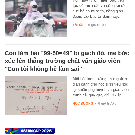
Hôm nay (7/8), miền Bắc tiếp
tục có mưa rào và dông rải rác,
cục bộ có mưa to, nắng gián
đoạn. Dự báo từ đêm nay…
XÃ HỘI
-
6 giờ trước
Con làm bài "99-50=49" bị gạch đỏ, mẹ bức
xúc lên thẳng trường chất vấn giáo viên:
"Con tôi không hề làm sai"
Một bài toán tưởng chừng đơn
giản dành cho học sinh tiểu học
lại khiến phụ huynh và giáo viên
tranh cãi gay gắt, chỉ vì đáp…
HỌC ĐƯỜNG
-
6 giờ trước