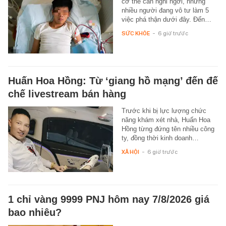
cơ thể cần nghỉ ngơi, nhưng
nhiều người đang vô tư làm 5
việc phá thận dưới đây. Đến…
SỨC KHỎE
-
6 giờ trước
Huấn Hoa Hồng: Từ ‘giang hồ mạng’ đến đế
chế livestream bán hàng
Trước khi bị lực lượng chức
năng khám xét nhà, Huấn Hoa
Hồng từng đứng tên nhiều công
ty, đồng thời kinh doanh…
XÃ HỘI
-
6 giờ trước
1 chỉ vàng 9999 PNJ hôm nay 7/8/2026 giá
bao nhiêu?