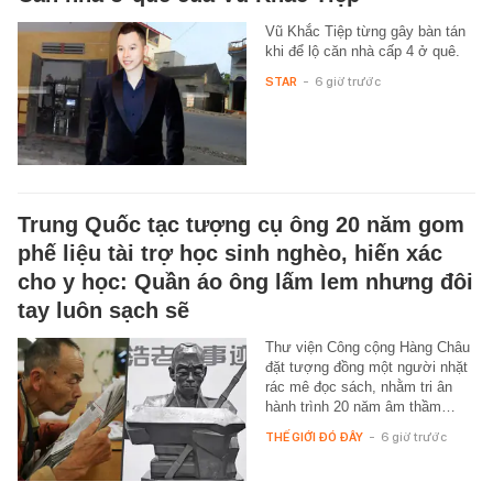
Vũ Khắc Tiệp từng gây bàn tán
khi để lộ căn nhà cấp 4 ở quê.
STAR
-
6 giờ trước
Trung Quốc tạc tượng cụ ông 20 năm gom
phế liệu tài trợ học sinh nghèo, hiến xác
cho y học: Quần áo ông lấm lem nhưng đôi
tay luôn sạch sẽ
Thư viện Công cộng Hàng Châu
đặt tượng đồng một người nhặt
rác mê đọc sách, nhằm tri ân
hành trình 20 năm âm thầm…
THẾ GIỚI ĐÓ ĐÂY
-
6 giờ trước