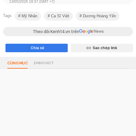
13/05/2026 18:37 (GMT +7)
Tags
Mỹ Nhân
Ca Sĩ Việt
Dương Hoàng Yến
Theo dõi Kenh14.vn trên
Chia sẻ
Sao chép link
CÙNG MỤC
ĐANG HOT