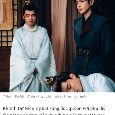
"Khánh Dư Niên 2" dự sẽ tạo thêm nhiều thành tích mới
Khánh Dư Niên 2 phát sóng độc quyền với phụ đề/