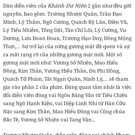
Khánh Dư Niên
Dàn diễn viên của
2 gần như đều giữ
nguyên, bao gồm: Trương Nhược Quân, Trần Đạo
Minh, Lý Thấm, Ngô Cương, Quách Kỳ Lân, Điền Vũ,
Lý Tiểu Nhiễm, Tống Dật, Tân Chỉ Lôi, Lý Cường, Vu
Dương, Lưu Đoan Đoan, Trương Hạo Duy, Đồng Mộng
Thực,… Sự trở lại của nững gương mặt đã quen và sự
ra mắt rạng rỡ của những gương mặt mới. Một số
gương mặt mới như: Vương Sở Nhiên, Mao Hiểu
Đồng, Kim Thần, Vương Hiểu Thần, Du Phi Hồng,
Quách Tử Phàm, Tất Ngạn Quân, Ninh Lý,… sẽ tham
gia vào phần 2 của phim. Đáng quan tâm nhất là việc
đổi diễn viên đóng vai Ngôn Băng Vân từ Tiêu Chiến
sang Ngô Hạnh Kiện, vai Diệp Linh Nhi từ Hàn Cửu
Nặc sang Kim Thần, Mao Hiểu Đồng vai Công chúa
Bắc Tề, Vương Sở Nhiên vai Tang Văn...
Trương Nhược Quân, diễn viên đóng vai chính Phạm