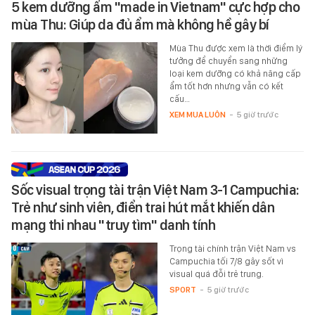
5 kem dưỡng ẩm "made in Vietnam" cực hợp cho
mùa Thu: Giúp da đủ ẩm mà không hề gây bí
Mùa Thu được xem là thời điểm lý
tưởng để chuyển sang những
loại kem dưỡng có khả năng cấp
ẩm tốt hơn nhưng vẫn có kết
cấu…
XEM MUA LUÔN
-
5 giờ trước
Sốc visual trọng tài trận Việt Nam 3-1 Campuchia:
Trẻ như sinh viên, điển trai hút mắt khiến dân
mạng thi nhau "truy tìm" danh tính
Trọng tài chính trận Việt Nam vs
Campuchia tối 7/8 gây sốt vì
visual quá đỗi trẻ trung.
SPORT
-
5 giờ trước