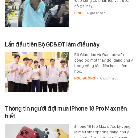
Đào cũng có phần lép vế trước
cô gái này.
CINE
-
6 giờ trước
Lần đầu tiên Bộ GD&ĐT làm điều này
Bộ Giáo dục và Đào tạo vừa
công bố một thay đổi đáng chú ý
trong công tác điều hành năm
học.
HỌC ĐƯỜNG
-
6 giờ trước
Thông tin người đợi mua iPhone 18 Pro Max nên
biết
iPhone 18 Pro Max được kỳ vọng
là mẫu smartphone đáng chú ý
nhất của Apple trong năm nay.