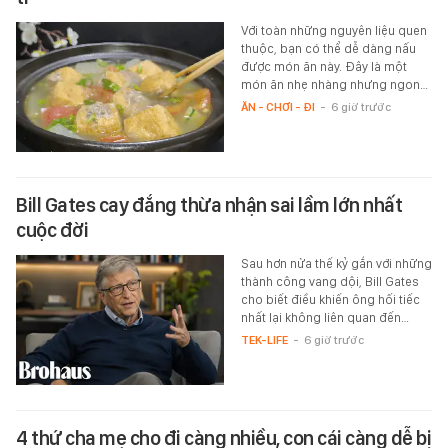
Với toàn những nguyên liệu quen
thuộc, bạn có thể dễ dàng nấu
được món ăn này. Đây là một
món ăn nhẹ nhàng nhưng ngon…
ĂN - CHƠI - ĐI
-
6 giờ trước
Bill Gates cay đắng thừa nhận sai lầm lớn nhất
cuộc đời
Sau hơn nửa thế kỷ gắn với những
thành công vang dội, Bill Gates
cho biết điều khiến ông hối tiếc
nhất lại không liên quan đến…
TEK-LIFE
-
6 giờ trước
4 thứ cha mẹ cho đi càng nhiều, con cái càng dễ bị