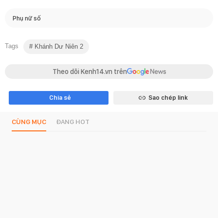
Phụ nữ số
Tags
Khánh Dư Niên 2
Theo dõi Kenh14.vn trên
Chia sẻ
Sao chép link
CÙNG MỤC
ĐANG HOT