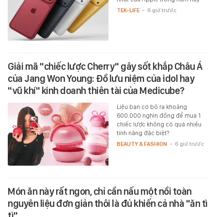
TEK-LIFE
-
6 giờ trước
Giải mã "chiếc lược Cherry" gây sốt khắp Châu Á
của Jang Won Young: Đồ lưu niệm của idol hay
"vũ khí" kinh doanh thiên tài của Medicube?
Liệu bạn có bỏ ra khoảng
600.000 nghìn đồng để mua 1
chiếc lược không có quá nhiều
tính năng đặc biệt?
BEAUTY & FASHION
-
6 giờ trước
Món ăn này rất ngon, chỉ cần nấu một nồi toàn
nguyên liệu đơn giản thôi là đủ khiến cả nhà "ăn tì
tì"