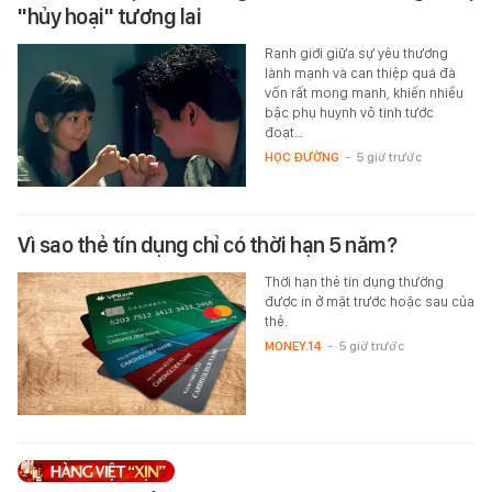
"hủy hoại" tương lai
Ranh giới giữa sự yêu thương
lành mạnh và can thiệp quá đà
vốn rất mong manh, khiến nhiều
bậc phụ huynh vô tình tước
đoạt…
HỌC ĐƯỜNG
-
5 giờ trước
Vì sao thẻ tín dụng chỉ có thời hạn 5 năm?
Thời hạn thẻ tín dụng thường
được in ở mặt trước hoặc sau của
thẻ.
MONEY.14
-
5 giờ trước