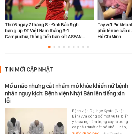
Thứ 6 ngày 7 tháng 8 - Đình Bắc 9 ghi
Tay vợt Picklebal
bàn giúp ĐT Việt Nam thắng 3-1
phải lên xe cấp cứ
Campuchia, thẳng tiến bán kết ASEAN…
Hồ Chí Minh
TIN MỚI CẬP NHẬT
Mổ u não nhưng cắt nhầm mô khỏe khiến nữ bệnh
nhân nguy kịch: Bệnh viện Nhật Bản lên tiếng xin
lỗi
Bệnh viện Đại học Kyoto (Nhật
Bản) vừa công bố một vụ tai biến
y khoa nghiêm trọng xảy ra trong
ca phẫu thuật cắt bỏ khối u não,…
THẾ GIỚI ĐÓ ĐÂY
-
6 giờ trước