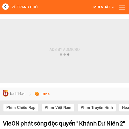
VỀ TRANG CHỦ
MỚI NHẤT
MỚI NHẤT
Xem thêm
Cine
Phim Chiếu Rạp
Phim Việt Nam
Phim Truyền Hình
Hoa
VieON phát sóng độc quyền "Khánh Dư Niên 2"