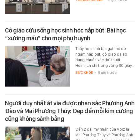
Cô giáo cứu sống học sinh hóc nắp bút: Bài học
“xương máu” cho mọi phụ huynh
Thấy học sinh bị ngạt thở do
ngậm nắp bút, cô giáo đã áp
dụng chuẩn xác thủ thuật
Heimlich chỉ trong vòng 60 giây…
SỨC KHỎE
-
6 giờ trước
Người duy nhất át vía được nhan sắc Phương Anh
Đào và Mai Phương Thúy: Đẹp đến nỗi kim cương
cũng không sánh bằng
Đến 2 đại mỹ nhân của Vbiz là
Mai Phương Thúy và Phương Anh