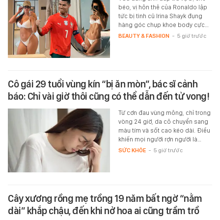
béo, vị hôn thê của Ronaldo lập
tức bị tình cũ Irina Shayk đụng
hàng góc chụp khoe body cực…
BEAUTY & FASHION
-
5 giờ trước
Cô gái 29 tuổi vùng kín “bị ăn mòn”, bác sĩ cảnh
báo: Chỉ vài giờ thôi cũng có thể dẫn đến tử vong!
Từ cơn đau vùng mông, chỉ trong
vòng 24 giờ, da cô chuyển sang
màu tím và sốt cao kéo dài. Điều
khiến mọi người rợn người là…
SỨC KHỎE
-
5 giờ trước
Cây xương rồng mẹ trồng 19 năm bất ngờ “nằm
dài” khắp chậu, đến khi nở hoa ai cũng trầm trồ