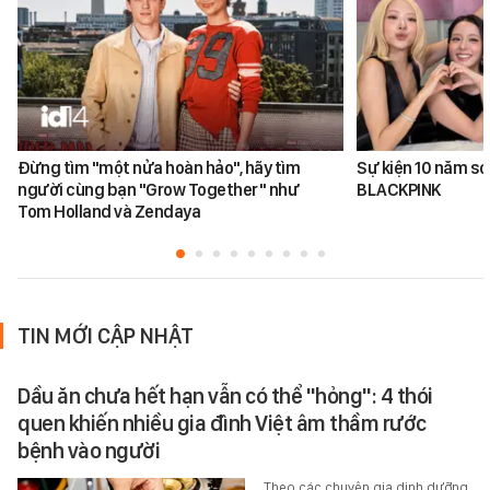
Đừng tìm "một nửa hoàn hảo", hãy tìm
Sự kiện 10 năm sơ
người cùng bạn "Grow Together" như
BLACKPINK
Tom Holland và Zendaya
TIN MỚI CẬP NHẬT
Dầu ăn chưa hết hạn vẫn có thể "hỏng": 4 thói
quen khiến nhiều gia đình Việt âm thầm rước
bệnh vào người
Theo các chuyên gia dinh dưỡng,