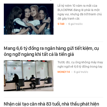
Lễ kỷ niệm 10 năm ra mắt của
BLACKPINK đáng lẽ phải là một
ngày vui, nhưng đã trở thành chủ
đề gây tranh cãi.
STAR
-
6 giờ trước
Mang 6,6 tỷ đồng ra ngân hàng gửi tiết kiệm, cụ
ông ngỡ ngàng khi tất cả là tiền giả
Trước đó, cụ ông không mảy may
nghi ngờ về 6,6 tỷ đồng trong tay.
MONEY.14
-
6 giờ trước
Nhận cải tạo căn nhà 83 tuổi, nhà thầu phát hiện