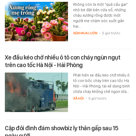
Không còn là một “quả cầu gai”
nhỏ bé đặt bên cửa sổ, những
chậu xương rồng được một
người mẹ chăm sóc suốt gần
hai…
XEM MUA LUÔN
-
5 giờ trước
Xe đầu kéo chở nhiều ô tô con cháy ngùn ngụt
trên cao tốc Hà Nội - Hải Phòng
Phát hiện xe đầu kéo chở nhiều ô
tô con bốc cháy trên cao tốc Hà
Nội - Hải Phòng, tài xế dùng bình
chữa cháy khống chế ngọn lửa…
XÃ HỘI
-
5 giờ trước
Cặp đôi đình đám showbiz ly thân gấp sau 15
ngày cưới