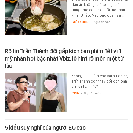
dầu ăn không chỉ có "hạn sử
dụng" mà còn có "tuổi thọ" sau
khi mở nắp. Nếu bảo quản sai…
SỨC KHỎE
-
7 giờ trước
Rộ tin Trấn Thành đổi gấp kịch bản phim Tết vì 1
mỹ nhân hot bậc nhất Vbiz, lộ hint rõ mồn một từ
lâu
Không chỉ nhắm cho vai nữ chính,
Trấn Thành còn thay đổi kịch bản
vì mỹ nhân này?
CINE
-
6 giờ trước
5 kiểu suy nghĩ của người EQ cao