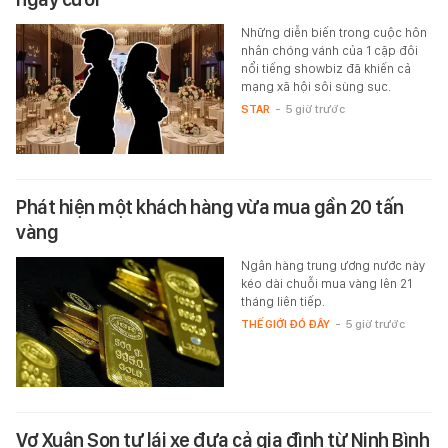
Những diễn biến trong cuộc hôn
nhân chóng vánh của 1 cặp đôi
nổi tiếng showbiz đã khiến cả
mạng xã hội sôi sùng sục.
STAR
-
5 giờ trước
Phát hiện một khách hàng vừa mua gần 20 tấn
vàng
Ngân hàng trung ương nước này
kéo dài chuỗi mua vàng lên 21
tháng liên tiếp.
THẾ GIỚI ĐÓ ĐÂY
-
5 giờ trước
Vợ Xuân Son tự lái xe đưa cả gia đình từ Ninh Bình