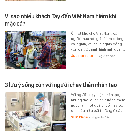
Vì sao nhiều khách Tây đến Việt Nam hiếm khi
mặc cả?
Ở một khu chợ Việt Nam, cảnh
người mua hỏi giá rồi trả xuống
vài nghìn, vài chục nghìn đồng
vốn đã trở thành hình ảnh quen…
ĂN - CHƠI - ĐI
-
6 giờ trước
3 lưu ý sống còn với người chạy thận nhân tạo
Với người chạy thận nhân tạo,
những thói quen như uống thêm
nước, ăn một quả chuối hay bỏ
qua dấu hiệu bất thường ở cầu…
SỨC KHỎE
-
6 giờ trước