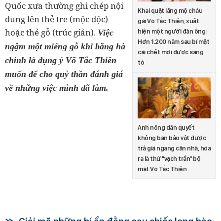
Quốc xưa thường ghi chép nội
Khai quật lăng mộ cháu
dung lên thẻ tre (mộc độc)
gái Võ Tắc Thiên, xuất
hoặc thẻ gỗ (trúc giản).
Việc
hiện một người đàn ông:
Hơn 1.200 năm sau bí mật
ngậm một miếng gỗ khi băng hà
cái chết mới được sáng
chính là dụng ý Võ Tắc Thiên
tỏ
muốn để cho quỷ thần đánh giá
về những việc mình đã làm.
Anh nông dân quyết
không bán bảo vật được
trả giá ngang căn nhà, hóa
ra là thứ "vạch trần" bộ
mặt Võ Tắc Thiên