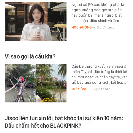
Người có EQ cao không phải là
người không bao giờ tức giận
hay buồn bã, mà là người biết
nhìn nhận, điều chỉnh và làm…
HỌC ĐƯỜNG
-
6 giờ trước
Vì sao gọi là cầu khỉ?
Cầu khỉ thường xuất hiện nhiều ở
miền Tây, với đặc trưng là thiết kế
chỉ một hoặc vài thân cây tre, ván
gỗ bắc qua sông rạch, kết hợp…
ĐỜI SỐNG
-
6 giờ trước
Jisoo liên tục xin lỗi, bật khóc tại sự kiện 10 năm:
Dấu chấm hết cho BLACKPINK?