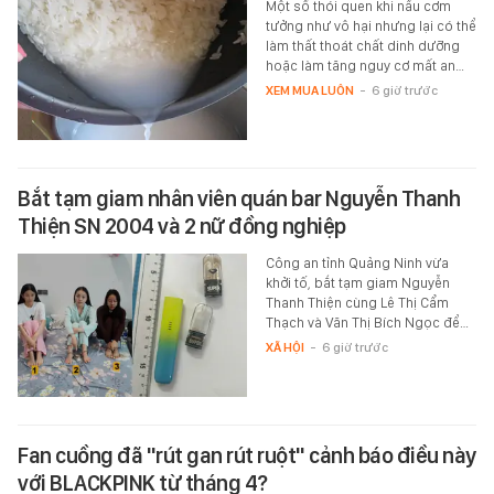
Một số thói quen khi nấu cơm
tưởng như vô hại nhưng lại có thể
làm thất thoát chất dinh dưỡng
hoặc làm tăng nguy cơ mất an…
XEM MUA LUÔN
-
6 giờ trước
Bắt tạm giam nhân viên quán bar Nguyễn Thanh
Thiện SN 2004 và 2 nữ đồng nghiệp
Công an tỉnh Quảng Ninh vừa
khởi tố, bắt tạm giam Nguyễn
Thanh Thiện cùng Lê Thị Cẩm
Thạch và Văn Thị Bích Ngọc để…
XÃ HỘI
-
6 giờ trước
Fan cuồng đã "rút gan rút ruột" cảnh báo điều này
với BLACKPINK từ tháng 4?