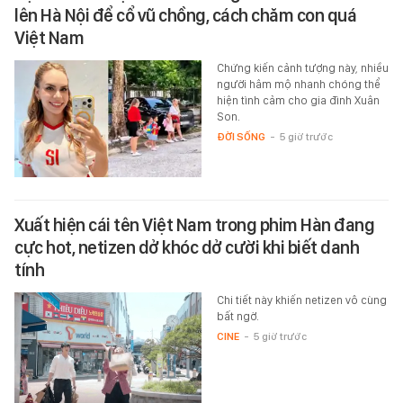
lên Hà Nội để cổ vũ chồng, cách chăm con quá
Việt Nam
Chứng kiến cảnh tượng này, nhiều
người hâm mộ nhanh chóng thể
hiện tình cảm cho gia đình Xuân
Son.
ĐỜI SỐNG
-
5 giờ trước
Xuất hiện cái tên Việt Nam trong phim Hàn đang
cực hot, netizen dở khóc dở cười khi biết danh
tính
Chi tiết này khiến netizen vô cùng
bất ngờ.
CINE
-
5 giờ trước