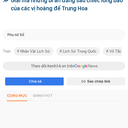
Giải mã những bí ẩn đằng sau chiếc long bào
của các vị hoàng đế Trung Hoa
Phụ nữ Số
Tags
Nhân Vật Lịch Sử
Lịch Sử Trung Quốc
Võ Tắc Thi
Theo dõi Kenh14.vn trên
Chia sẻ
Sao chép link
CÙNG MỤC
ĐANG HOT