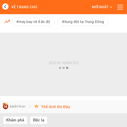
VỀ TRANG CHỦ
MỚI NHẤT
MỚI NHẤT
#máy bay rơi ở ấn độ
#Xung đột tại Trung Đông
Xem thêm
Thế Giới Đó Đây
Khám phá
Độc lạ