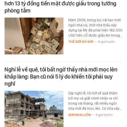
hơn 13 tỷ đồng tiền mặt được giấu trong tường
phòng tắm
Năm 2006, trong lúc cải tạo một
ngôi nhà cũ, một nhà thầu xây
dựng tại Mỹ đã phát hiện 182.000
USD tiền cổ được giấu kín trong…
THẾ GIỚI ĐÓ ĐÂY
-
6 giờ trước
Nghỉ lễ về quê, tôi bất ngờ thấy nhà mới mọc lên
khắp làng: Bạn cũ nói 5 lý do khiến tôi phải suy
nghĩ
Dịp nghỉ lễ, tôi trở về quê thăm
bố mẹ và giật mình nhận ra chỉ
trong vài tháng, rất nhiều ngôi
nhà mới đã mọc lên. Có nhà xây…
XEM MUA LUÔN
-
6 giờ trước