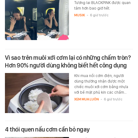
Tương lai BLACKPINK được quan
tâm hơn bao giờ hết.
MUSIK
-
6 giờ trước
Vì sao trên muôi xới cơm lại có những chấm tròn?
Hơn 90% người dùng không biết hết công dụng
Khi mua nồi cơm điện, người
dùng thường nhận được một
chiếc muôi xới cơm bằng nhựa
với bề mặt phủ kín các chấm…
XEM MUA LUÔN
-
6 giờ trước
4 thói quen nấu cơm cần bỏ ngay