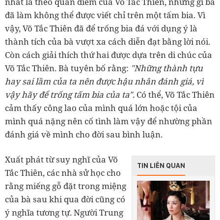
nhất là theo quan điểm của Võ Tắc Thiên, những gì bà
đã làm không thể được viết chỉ trên một tấm bia. Vì
vậy, Võ Tắc Thiên đã để trống bia đá với dụng ý là
thành tích của bà vượt xa cách diễn đạt bằng lời nói.
Còn cách giải thích thứ hai được dựa trên di chúc của
Võ Tắc Thiên. Bà tuyên bố rằng:
"Những thành tựu
hay sai lầm của ta nên được hậu nhân đánh giá, vì
vậy hãy để trống tấm bia của ta".
Có thể, Võ Tắc Thiên
cảm thấy công lao của mình quá lớn hoặc tội của
mình quá nặng nên cố tình làm vậy để nhường phần
đánh giá về mình cho đời sau bình luận.
Xuất phát từ suy nghĩ của Võ
TIN LIÊN QUAN
Tắc Thiên, các nhà sử học cho
rằng miếng gỗ đặt trong miệng
của bà sau khi qua đời cũng có
ý nghĩa tương tự. Người Trung