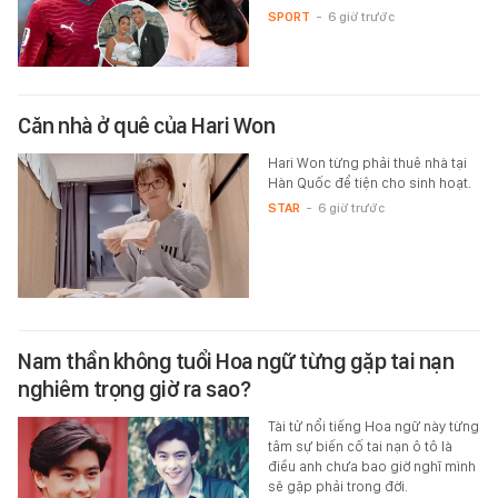
SPORT
-
6 giờ trước
Căn nhà ở quê của Hari Won
Hari Won từng phải thuê nhà tại
Hàn Quốc để tiện cho sinh hoạt.
STAR
-
6 giờ trước
Nam thần không tuổi Hoa ngữ từng gặp tai nạn
nghiêm trọng giờ ra sao?
Tài tử nổi tiếng Hoa ngữ này từng
tâm sự biến cố tai nạn ô tô là
điều anh chưa bao giờ nghĩ mình
sẽ gặp phải trong đời.