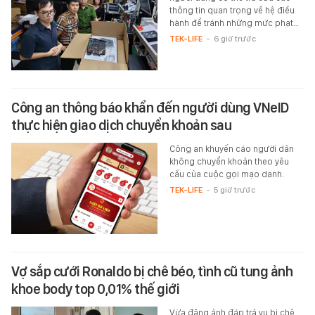
thông tin quan trọng về hệ điều
hành để tránh những mức phạt…
TEK-LIFE
-
6 giờ trước
Công an thông báo khẩn đến người dùng VNeID
thực hiện giao dịch chuyển khoản sau
Công an khuyến cáo người dân
không chuyển khoản theo yêu
cầu của cuộc gọi mạo danh.
TEK-LIFE
-
5 giờ trước
Vợ sắp cưới Ronaldo bị chê béo, tình cũ tung ảnh
khoe body top 0,01% thế giới
Vừa đăng ảnh đáp trả vụ bị chê