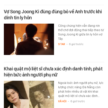
Vợ Song Joong Ki đùng đùng bỏ về Anh trước khi
dính tin ly hôn
Công chúng hiện vẫn đang nín
thở chờ đợi động thái tiếp theo từ
Song Joong Ki giữa tin ly hôn vợ
Tây.
STAR
-
6 giờ trước
Khai quật mộ liệt sĩ chưa xác định danh tính, phát
hiện bức ảnh người phụ nữ
Ngoài bức ảnh người phụ nữ, lực
lượng chức năng Đà Nẵng còn
phát hiện nhiều di vật khi khai
quật mộ liệt sĩ chưa xác định…
XÃ HỘI
-
6 giờ trước