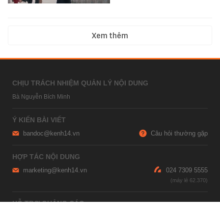
Xem thêm
CHỊU TRÁCH NHIỆM QUẢN LÝ NỘI DUNG
Bà Nguyễn Bích Minh
Ý KIẾN BÀI VIẾT
bandoc@kenh14.vn
Câu hỏi thường gặp
HỢP TÁC NỘI DUNG
marketing@kenh14.vn
024 7309 5555
HỖ TRỢ QUẢNG CÁO
giaitrixahoi@admicro.vn