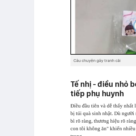
Câu chuyện gây tranh cãi
Tế nhị - điều nhỏ 
tiếp phụ huynh
Điều đầu tiên và dễ thấy nhất 
bị túi quà sinh nhật. Dù ngườ
bì rõ ràng, thương hiệu rõ ràn
con tôi không ăn" khiến nhiều