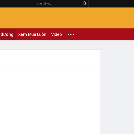
 đường
Xem Mua Luôn
Video