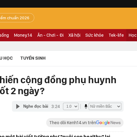
iểm chuẩn 2026
 sống
Money.14
Ăn - Chơi - Đi
Xã hội
Sức khỏe
Tek-life
Học
U HỌC
TUYỂN SINH
khiến cộng đồng phụ huynh
ốt 2 ngày?
3:24
Nghe đọc bài
Theo dõi Kenh14.vn trên
o một bài viết tưởng như "nuôi con healthy" lại