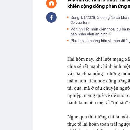
khiến cộng đồng phản ứng 
Đúng 1/1/2026, 3 con giáp có khả n
đổ vào túi
Vô tình liếc nhìn điện thoại cụ bà 
báo nhân viên an ninh
Phụ huynh hoảng hồn vì món đồ "lạ
Hai hôm nay, khi lướt mạng xã 
chia sẻ rất mạnh: hình ảnh mộ
và sữa chua uống - những món
mầm non, tiểu học cũng từng ă
túi quà, mà ở câu chuyện ngư
nghiệp, mang quà về để suốt c
bánh kem nên mẹ rất "tự hào" 
Nghe qua thì tưởng chỉ là mộ
thực tế lại hoàn toàn trái ngư