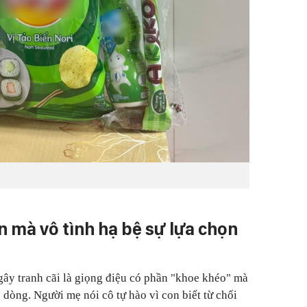
 mà vô tình hạ bệ sự lựa chọn
 gây tranh cãi là giọng điệu có phần "khoe khéo" mà
 dòng. Người mẹ nói cô tự hào vì con biết từ chối