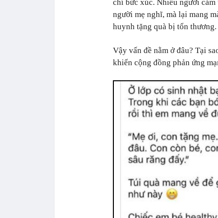
chí bức xúc. Nhiều người cảm
người mẹ nghĩ, mà lại mang màu
huynh tặng quà bị tổn thương.
Vậy vấn đề nằm ở đâu? Tại sao
khiến cộng đồng phản ứng mạ