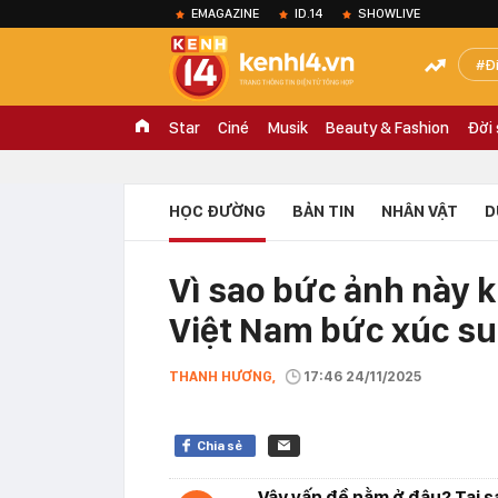
EMAGAZINE
ID.14
SHOWLIVE
Đ
Star
Ciné
Musik
Beauty & Fashion
Đời
HỌC ĐƯỜNG
BẢN TIN
NHÂN VẬT
D
Vì sao bức ảnh này 
Việt Nam bức xúc su
THANH HƯƠNG,
17:46 24/11/2025
Chia sẻ
Vậy vấn đề nằm ở đâu? Tại sa