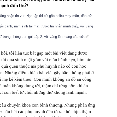
mạnh đến thế?
ăng nhận tin vui: Học tập thi cử gặp nhiều may mắn, tiền cứ
ngồi cạnh, nam sinh tái mặt trước tin nhắn mình thấy, vội vàng
" trong phòng con gái cấp 2, vội vàng lên mạng cầu cứu
hội, tôi liên tục bắt gặp một bài viết đang được
t túi quà sinh nhật gồm vài món bánh kẹo, bim bim
 quà quen thuộc mà phụ huynh nào có con học
n. Nhưng điều khiến bài viết gây bão không phải ở
ời mẹ kể kèm theo: Con mình không ăn đồ ăn công
ả tuần không đụng tới, thậm chí từng nôn khi ăn
vì con biết từ chối những thứ không lành mạnh.
t câu chuyện khoe con bình thường. Nhưng phản ứng
ợc: hầu hết các phụ huynh đều tỏ ra khó chịu, thậm