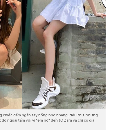
g chiếc đầm ngắn tay bồng nhẹ nhàng, tiểu thư. Nhưng
 đỏ ngoài tầm với vì "em nó" đến từ Zara và chỉ có giá