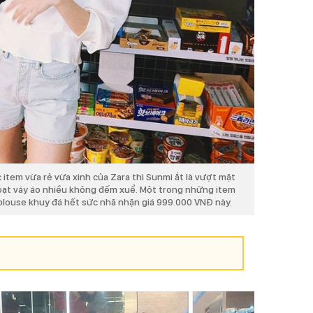
 item vừa rẻ vừa xinh của Zara thì Sunmi ắt là vượt mặt
loạt váy áo nhiều không đếm xuể. Một trong những item
 blouse khuy đá hết sức nhã nhặn giá 999.000 VNĐ này.