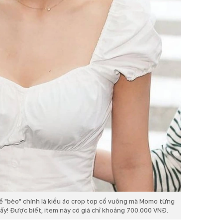
ề "bèo" chính là kiểu áo crop top cổ vuông mà Momo từng
 đấy! Được biết, item này có giá chỉ khoảng 700.000 VNĐ.