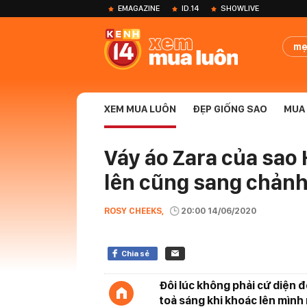
EMAGAZINE
ID.14
SHOWLIVE
mẹ
XEM MUA LUÔN
ĐẸP GIỐNG SAO
MUA 
Váy áo Zara của sao H
lên cũng sang chảnh 
ROSY CHEEKS,
20:00 14/06/2020
Chia sẻ
Đôi lúc không phải cứ diện đ
toả sáng khi khoác lên mình