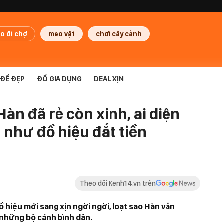
o đi chợ
mẹo vặt
chơi cây cảnh
ĐỂ ĐẸP
ĐỒ GIA DỤNG
DEAL XỊN
àn đã rẻ còn xinh, ai diện
như đồ hiệu đắt tiền
Theo dõi Kenh14.vn trên
ồ hiệu mới sang xịn ngời ngời, loạt sao Hàn vẫn
 những bộ cánh bình dân.