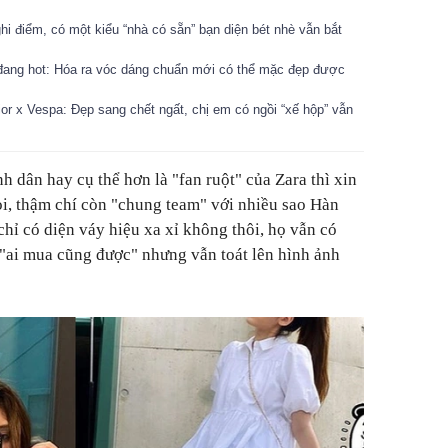
ghi điểm, có một kiểu “nhà có sẵn” bạn diện bét nhè vẫn bắt
đang hot: Hóa ra vóc dáng chuẩn mới có thể mặc đẹp được
or x Vespa: Đẹp sang chết ngất, chị em có ngồi “xế hộp” vẫn
nh dân hay cụ thể hơn là "fan ruột" của Zara thì xin
loi, thậm chí còn "chung team" với nhiều sao Hàn
 chỉ có diện váy hiệu xa xỉ không thôi, họ vẫn có
 "ai mua cũng được" nhưng vẫn toát lên hình ảnh