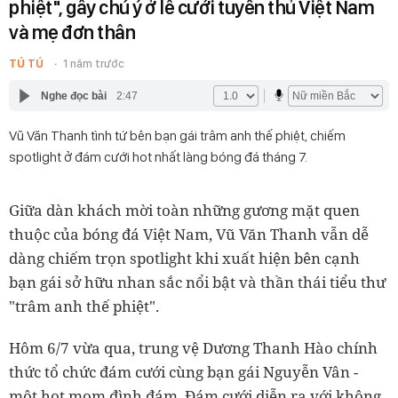
phiệt", gây chú ý ở lễ cưới tuyển thủ Việt Nam
và mẹ đơn thân
TÚ TÚ
1 năm trước
Nghe đọc bài
2:47
Vũ Văn Thanh tình tứ bên bạn gái trâm anh thế phiệt, chiếm
spotlight ở đám cưới hot nhất làng bóng đá tháng 7.
Giữa dàn khách mời toàn những gương mặt quen
thuộc của bóng đá Việt Nam, Vũ Văn Thanh vẫn dễ
dàng chiếm trọn spotlight khi xuất hiện bên cạnh
bạn gái sở hữu nhan sắc nổi bật và thần thái tiểu thư
"trâm anh thế phiệt".
Hôm 6/7 vừa qua, trung vệ Dương Thanh Hào chính
thức tổ chức đám cưới cùng bạn gái Nguyễn Vân -
một hot mom đình đám. Đám cưới diễn ra với không