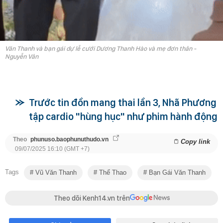
Văn Thanh và bạn gái dự lễ cưới Dương Thanh Hào và mẹ đơn thân -
Nguyễn Vân
Trước tin đồn mang thai lần 3, Nhã Phương
tập cardio "hùng hục" như phim hành động
Theo
phunuso.baophunuthudo.vn
Copy link
09/07/2025 16:10 (GMT +7)
Tags
Vũ Văn Thanh
Thể Thao
Bạn Gái Văn Thanh
Theo dõi Kenh14.vn trên