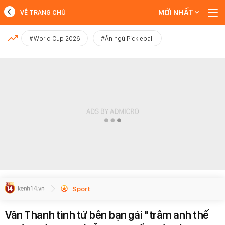
MỚI NHẤT
VỀ TRANG CHỦ
MỚI NHẤT
#World Cup 2026
#Ăn ngủ Pickleball
Xem thêm
Sport
Văn Thanh tình tứ bên bạn gái "trâm anh thế