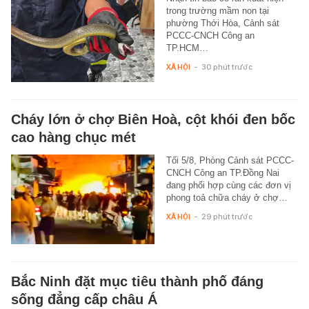
trong trường mầm non tại
phường Thới Hòa, Cảnh sát
PCCC-CNCH Công an
TP.HCM…
XÃ HỘI
-
30 phút trước
Cháy lớn ở chợ Biên Hoà, cột khói đen bốc
cao hàng chục mét
Tối 5/8, Phòng Cảnh sát PCCC-
CNCH Công an TP.Đồng Nai
đang phối hợp cùng các đơn vị
phong toả chữa cháy ở chợ…
XÃ HỘI
-
29 phút trước
Bắc Ninh đặt mục tiêu thành phố đáng
sống đẳng cấp châu Á