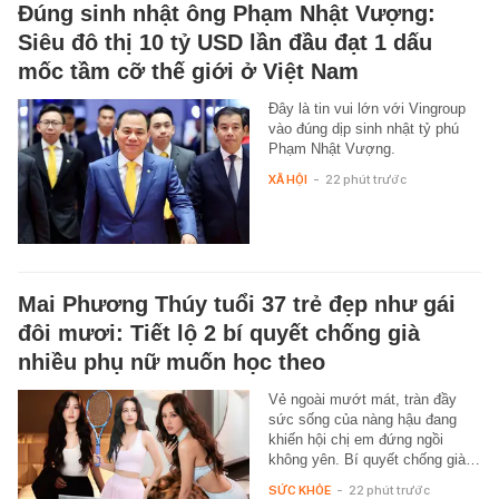
Đúng sinh nhật ông Phạm Nhật Vượng:
Siêu đô thị 10 tỷ USD lần đầu đạt 1 dấu
mốc tầm cỡ thế giới ở Việt Nam
Đây là tin vui lớn với Vingroup
vào đúng dịp sinh nhật tỷ phú
Phạm Nhật Vượng.
XÃ HỘI
-
22 phút trước
Mai Phương Thúy tuổi 37 trẻ đẹp như gái
đôi mươi: Tiết lộ 2 bí quyết chống già
nhiều phụ nữ muốn học theo
Vẻ ngoài mướt mát, tràn đầy
sức sống của nàng hậu đang
khiến hội chị em đứng ngồi
không yên. Bí quyết chống già…
SỨC KHỎE
-
22 phút trước