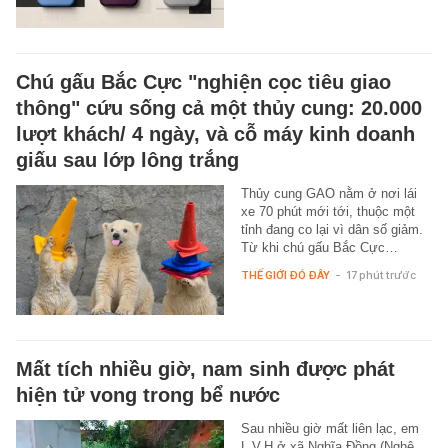
Chú gấu Bắc Cực "nghiện cọc tiêu giao
thông" cứu sống cả một thủy cung: 20.000
lượt khách/ 4 ngày, và cỗ máy kinh doanh
giấu sau lớp lông trắng
Thủy cung GAO nằm ở nơi lái
xe 70 phút mới tới, thuộc một
tỉnh đang co lại vì dân số giảm.
Từ khi chú gấu Bắc Cực…
THẾ GIỚI ĐÓ ĐÂY
-
17 phút trước
Mất tích nhiều giờ, nam sinh được phát
hiện tử vong trong bể nước
Sau nhiều giờ mất liên lạc, em
L.V.H ở xã Nghĩa Đồng (Nghệ