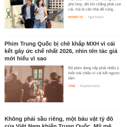
phù hợp, đôi khi chẳng phải con
cái, mà là căn nhà đã cùng…
MONEY.14
-
1 giờ trước
Phim Trung Quốc bị chê khắp MXH vì cái
kết gây ức chế nhất 2026, nhìn tên tác giả
mới hiểu vì sao
Bộ phim đang vấp phải nhiều ý
kiến trái chiều vì cái kết ngược
tâm.
CINE
-
41 phút trước
Không phải sầu riêng, một báu vật tỷ đô
của Việt Nam khiến Trung Quốc, Mỹ mê