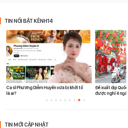
TIN NỔI BẬT KÊNH14
Ca sĩ Phương Diễm Huyền vừa bị khởi tố
Đề xuất dịp Quố
là ai?
được nghỉ 4 ngày
TIN MỚI CẬP NHẬT