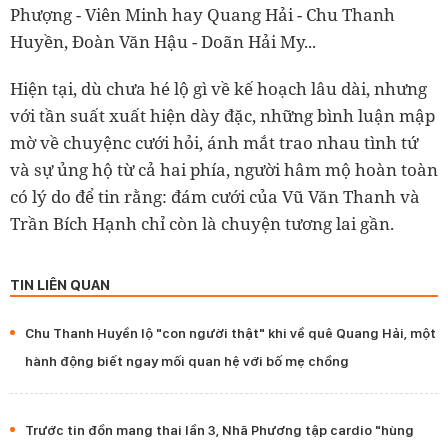
Phượng - Viên Minh hay Quang Hải - Chu Thanh
Huyền, Đoàn Văn Hậu - Doãn Hải My...
Hiện tại, dù chưa hé lộ gì về kế hoạch lâu dài, nhưng
với tần suất xuất hiện dày đặc, những bình luận mập
mờ về chuyệnc cưới hỏi, ánh mắt trao nhau tình tứ
và sự ủng hộ từ cả hai phía, người hâm mộ hoàn toàn
có lý do để tin rằng: đám cưới của Vũ Văn Thanh và
Trần Bích Hạnh chỉ còn là chuyện tương lai gần.
TIN LIÊN QUAN
Chu Thanh Huyền lộ "con người thật" khi về quê Quang Hải, một
hành động biết ngay mối quan hệ với bố mẹ chồng
Trước tin đồn mang thai lần 3, Nhã Phương tập cardio "hùng