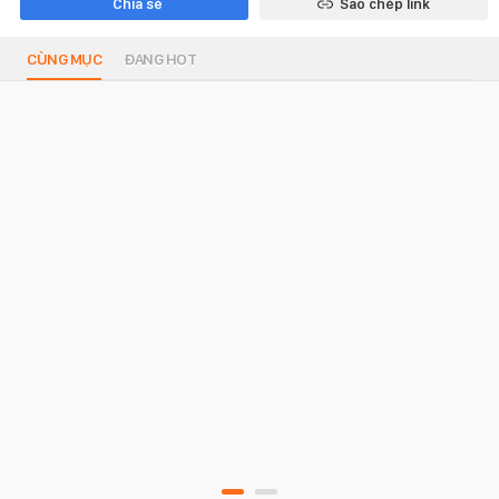
Chia sẻ
Sao chép link
CÙNG MỤC
ĐANG HOT