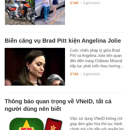
STAR
-
2 giờ trước
Biến căng vụ Brad Pitt kiện Angelina Jolie
Cuộc chiến pháp lý giữa Brad
Pitt và Angelina Jolie liên quan
đến điền trang Château Miraval
tiếp tục phát triển theo hướng…
STAR
-
2 giờ trước
Thông báo quan trọng về VNeID, tất cả
người dùng nên biết
Việc sử dụng VNeID không chỉ
giúp đơn giản hóa thủ tục hành
chính mà còn gắn với quyền lợi