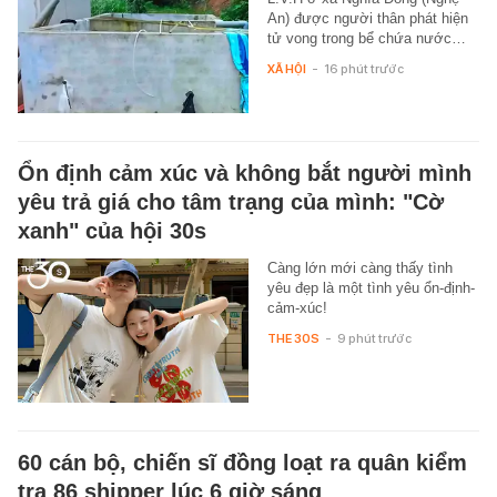
An) được người thân phát hiện
tử vong trong bể chứa nước…
XÃ HỘI
-
16 phút trước
Ổn định cảm xúc và không bắt người mình
yêu trả giá cho tâm trạng của mình: "Cờ
xanh" của hội 30s
Càng lớn mới càng thấy tình
yêu đẹp là một tình yêu ổn-định-
cảm-xúc!
THE 30S
-
9 phút trước
60 cán bộ, chiến sĩ đồng loạt ra quân kiểm
tra 86 shipper lúc 6 giờ sáng