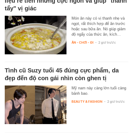
liệu rẻ tiền nhưng cực ngon và giúp "thanh
tẩy" vị giác
Món ăn này có vị thanh nhẹ và
ngọt, rất thích hợp để ăn trước
hoặc sau bữa ăn. Nó giúp giảm
độ ngấy của thức ăn, kích…
ĂN - CHƠI - ĐI
-
2 giờ trước
Tình cũ Suzy tuổi 45 đúng cực phẩm, da
đẹp đến độ con gái nhìn còn ghen tị
Mỹ nam này càng lớn tuổi càng
bảnh bao.
BEAUTY & FASHION
-
2 giờ trước