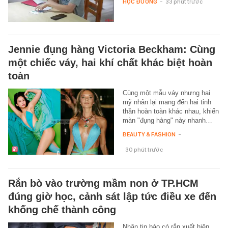
HỌC ĐƯỜNG
-
33 phút trước
Jennie đụng hàng Victoria Beckham: Cùng
một chiếc váy, hai khí chất khác biệt hoàn
toàn
Cùng một mẫu váy nhưng hai
mỹ nhân lại mang đến hai tinh
thần hoàn toàn khác nhau, khiến
màn "đụng hàng" này nhanh…
BEAUTY & FASHION
-
30 phút trước
Rắn bò vào trường mầm non ở TP.HCM
đúng giờ học, cảnh sát lập tức điều xe đến
khống chế thành công
Nhận tin báo có rắn xuất hiện