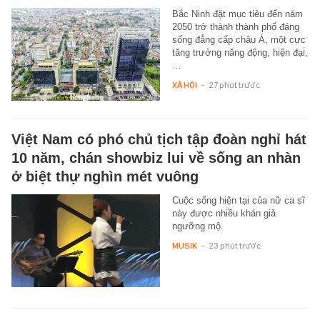
Bắc Ninh đặt mục tiêu đến năm
2050 trở thành thành phố đáng
sống đẳng cấp châu Á, một cực
tăng trưởng năng động, hiện đại,
…
XÃ HỘI
-
27 phút trước
Việt Nam có phó chủ tịch tập đoàn nghỉ hát
10 năm, chán showbiz lui về sống an nhàn
ở biệt thự nghìn mét vuông
Cuộc sống hiện tại của nữ ca sĩ
này được nhiều khán giả
ngưỡng mộ.
MUSIK
-
23 phút trước